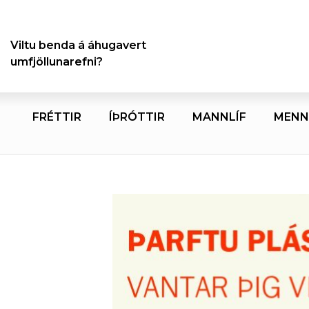
Viltu benda á áhugavert
umfjöllunarefni?
FRÉTTIR
ÍÞRÓTTIR
MANNLÍF
MENN