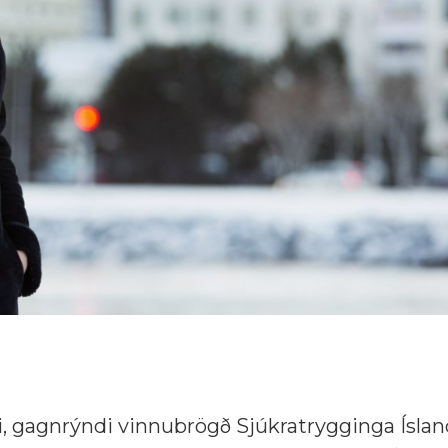
ri, gagnrýndi vinnubrögð Sjúkratrygginga Ísla