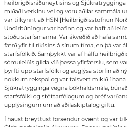
heilbrigðisráðuneytisins og Sjúkratrygginga 
miðaði verkinu vel og voru aðilar sammála um 
var tilkynnt að HSN [Heilbrigðisstofnun Norð
Undirbúningur var hafinn og var haft að leiða
stöðu starfsmanna. Var ákveðið að hafa sam
færð yfir til ríkisins á sínum tíma, en þá var
starfsfólkið. Samþykkt var af hálfu heilbrig
sömuleiðis gilda við þessa yfirfærslu, sem v
þyrfti upp starfsfólki og auglýsa störfin a
nokkurn rekspöl og var talsvert mikið í hana 
Sjúkratrygginga vegna bókhaldsmála, búnað
starfsfólki og stéttarfélögum og bréf varðan
upplýsingum um að aðilaskiptalög giltu.
Í haust breyttust forsendur óvænt og var ti