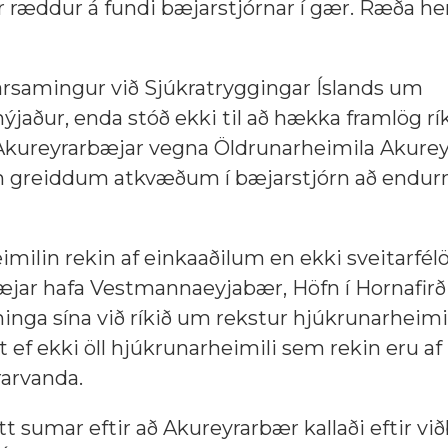
r ræddur á fundi bæjarstjórnar í gær. Ræða he
tarsamingur við Sjúkratryggingar Íslands um
aður, enda stóð ekki til að hækka framlög ríki
 Akureyrarbæjar vegna Öldrunarheimila Akurey
um greiddum atkvæðum í bæjarstjórn að endurn
milin rekin af einkaaðilum en ekki sveitarfé
æjar hafa Vestmannaeyjabær, Höfn í Hornafirð
inga sína við ríkið um rekstur hjúkrunarheimi
t ef ekki öll hjúkrunarheimili sem rekin eru af
rarvanda.
t sumar eftir að Akureyrarbær kallaði eftir v