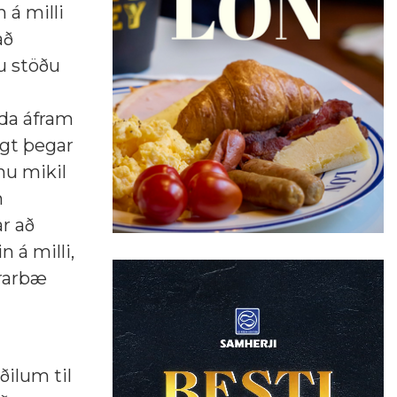
 á milli
að
mu stöðu
lda áfram
egt þegar
nu mikil
m
r að
n á milli,
yrarbæ
ðilum til