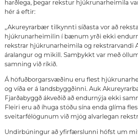
harðlega, þegar rekstur hjúkrunarheimila va
hér á eftir:
„Akureyrarbær tilkynnti síðasta vor að reks
hjúkrunarheimilin í bænum yrði ekki endurnýj
rekstrar hjúkrunarheimila og rekstrarvandi
áralangur og mikill. Samþykkt var með öll
samning við ríkið.
Á höfuðborgarsvæðinu eru flest hjúkrunarhei
og víða er á landsbyggðinni. Auk Akureyrarb
Fjarðabyggð ákveðið að endurnýja ekki samn
Fleiri eru að íhuga stöðu sína enda glíma fles
sveitarfélögunum við mjög alvarlegan rekst
Undirbúningur að yfirfærslunni hófst um mit