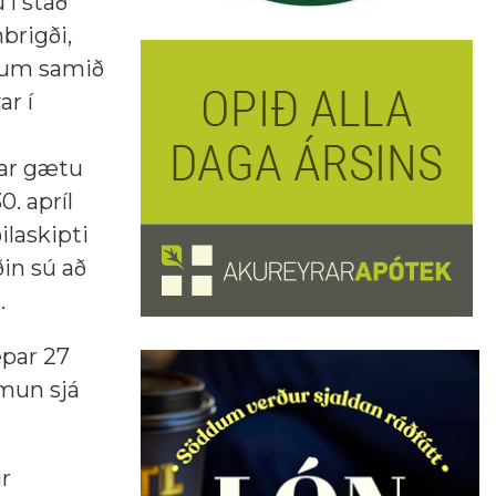
 í stað
brigði,
anum samið
r í
gar gætu
0. apríl
ilaskipti
ðin sú að
.
æpar 27
 mun sjá
r