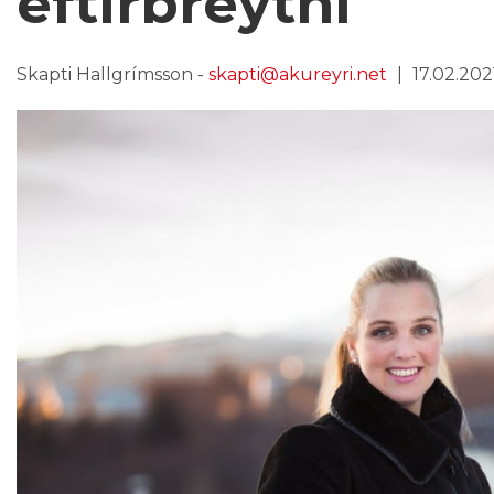
eftirbreytni
Skapti Hallgrímsson -
skapti@akureyri.net
17.02.2021