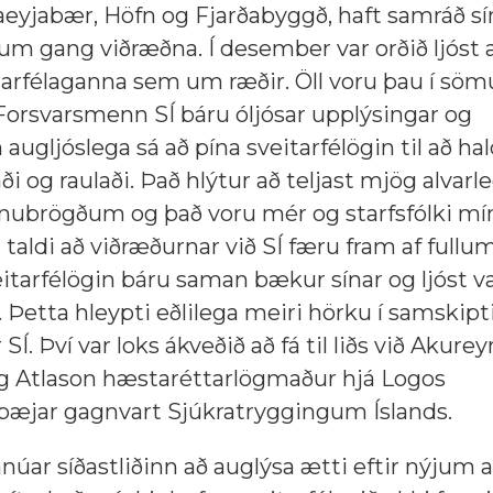
yjabær, Höfn og Fjarðabyggð, haft samráð sín
um gang viðræðna. Í desember var orðið ljóst 
eitarfélaganna sem um ræðir. Öll voru þau í sö
Forsvarsmenn SÍ báru óljósar upplýsingar og
 augljóslega sá að pína sveitarfélögin til að ha
 og raulaði. Það hlýtur að teljast mjög alvarl
nnubrögðum og það voru mér og starfsfólki mí
 taldi að viðræðurnar við SÍ færu fram af fullu
tarfélögin báru saman bækur sínar og ljóst va
a. Þetta hleypti eðlilega meiri hörku í samskipti
Í. Því var loks ákveðið að fá til liðs við Akure
 Atlason hæstaréttarlögmaður hjá Logos
jar gagnvart Sjúkratryggingum Íslands.
anúar síðastliðinn að auglýsa ætti eftir nýjum a