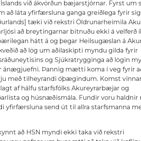
Íslands við ákvörðun bæjarstjórnar. Fyrst um 
að láta yfirfærsluna ganga greiðlega fyrir sig.
urlands] tæki við rekstri Öldrunarheimila Aku
rljósi að breytingarnar bitnuðu ekki á velferð 
bærilegan hátt á og þegar Heilsugæslan á Akur
 ákveðið að lög um aðilaskipti myndu gilda fyrir
ðisráðuneytisins og Sjúkratrygginga að lögin 
ar ánægjuefni. Þannig mætti koma í veg fyrir a
ð nýju með tilheyrandi óþægindum. Komst vinna
lagt af hálfu starfsfólks Akureyrarbæjar og
arlista og húsnæðismála. Fundir voru haldnir
di yfirfærsluna send út til allra starfsmanna m
lkynnt að HSN myndi ekki taka við rekstri