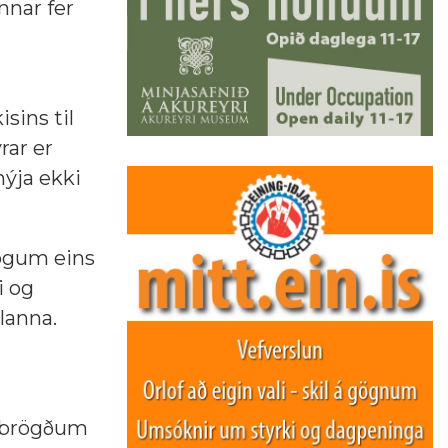
nnar fer
sins til
rar er
ýja ekki
lögum eins
i og
lanna.
iðbrögðum