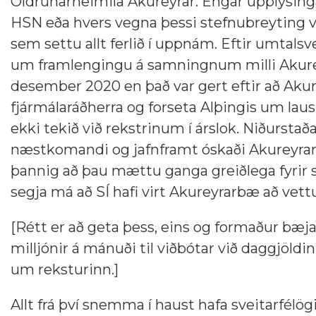
Öldrunarheimila Akureyrar. Engar upplýsingar
HSN eða hvers vegna þessi stefnubreyting var
sem settu allt ferlið í uppnám. Eftir umtal
um framlengingu á samningnum milli Akureyr
desember 2020 en það var gert eftir að Akure
fjármálaráðherra og forseta Alþingis um laus
ekki tekið við rekstrinum í árslok. Niðurstaða
næstkomandi og jafnframt óskaði Akureyrarbær 
þannig að þau mættu ganga greiðlega fyrir sig
segja má að SÍ hafi virt Akureyrarbæ að vett
[Rétt er að geta þess, eins og formaður bæj
milljónir á mánuði til viðbótar við daggjöl
um reksturinn.]
Allt frá því snemma í haust hafa sveitarfé