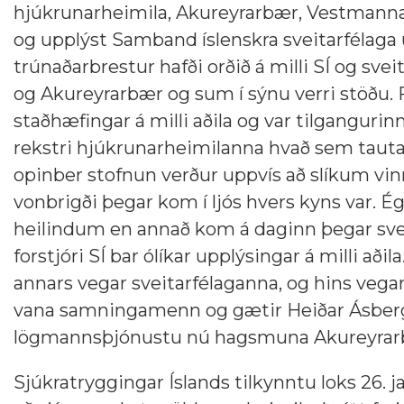
hjúkrunarheimila, Akureyrarbær, Vestmannae
og upplýst Samband íslenskra sveitarfélaga 
trúnaðarbrestur hafði orðið á milli SÍ og sv
og Akureyrarbær og sum í sýnu verri stöðu. 
staðhæfingar á milli aðila og var tilgangurinn
rekstri hjúkrunarheimilanna hvað sem tautaði
opinber stofnun verður uppvís að slíkum vi
vonbrigði þegar kom í ljós hvers kyns var. Ég
heilindum en annað kom á daginn þegar svei
forstjóri SÍ bar ólíkar upplýsingar á milli aðil
annars vegar sveitarfélaganna, og hins vegar S
vana samningamenn og gætir Heiðar Ásberg
lögmannsþjónustu nú hagsmuna Akureyrarbæ
Sjúkratryggingar Íslands tilkynntu loks 26. j