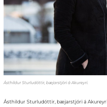
Ásthildur Sturludóttir, bæjarstjóri á Akureyri.
Ásthildur Sturludóttir, bæjarstjóri á Akurey