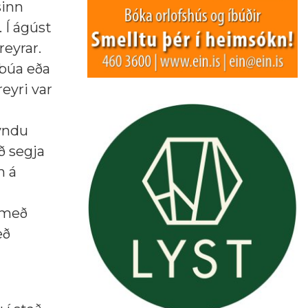
sinn
 Í ágúst
reyrar.
íbúa eða
eyri var
myndu
ð segja
n á
 með
eð