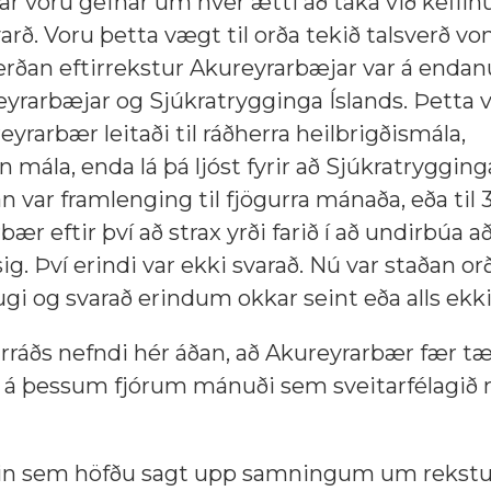
 voru gefnar um hver ætti að taka við keflinu
ð. Voru þetta vægt til orða tekið talsverð von
sverðan eftirrekstur Akureyrarbæjar var á end
arbæjar og Sjúkratrygginga Íslands. Þetta va
yrarbær leitaði til ráðherra heilbrigðismála,
n mála, enda lá þá ljóst fyrir að Sjúkratryggin
n var framlenging til fjögurra mánaða, eða til 3
eftir því að strax yrði farið í að undirbúa að
. Því erindi var ekki svarað. Nú var staðan or
ugi og svarað erindum okkar seint eða alls ekki
arráðs nefndi hér áðan, að Akureyrarbær fær t
din á þessum fjórum mánuði sem sveitarfélagið
lögin sem höfðu sagt upp samningum um rekstu