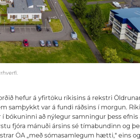
rhverfi.
ið hefur á yfirtöku ríkisins á rekstri Öldruna
m samþykkt var á fundi ráðsins í morgun. Ríki
 í bókuninni að nýlegur samningur þess efnis
stu fjóra mánuði ársins sé tímabundinn og þe
 rekstrar ÖA „með sómasamlegum hætti,“ eins og