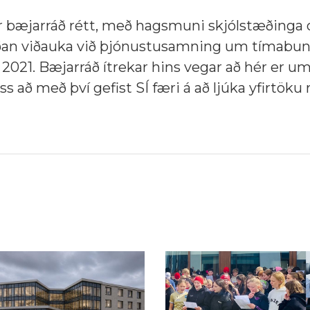
r bæjarráð rétt, með hagsmuni skjólstæðinga 
agðan viðauka við þjónustusamning um tímabu
2021. Bæjarráð ítrekar hins vegar að hér er u
ð með því gefist SÍ færi á að ljúka yfirtöku 