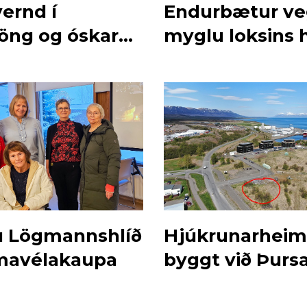
ernd í
Endurbætur v
öng og óskar
myglu loksins 
ð
u Lögmannshlíð
Hjúkrunarheimi
umavélakaupa
byggt við Þurs