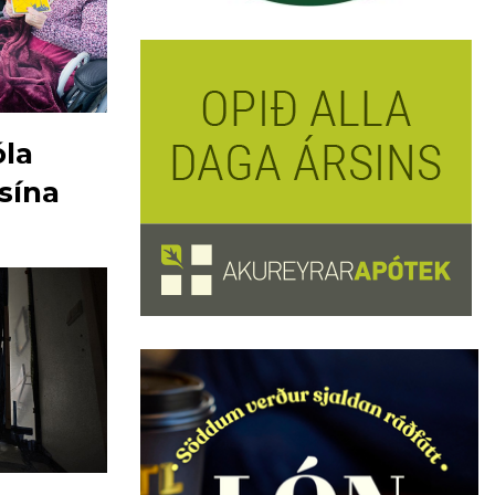
óla
sína