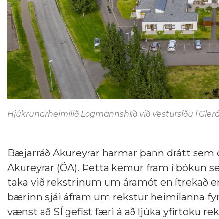
Hjúkrunarheimilið Lögmannshlíð við Vestursíðu í Glerá
Bæjarráð Akureyrar harmar þann drátt sem orð
Akureyrar (ÖA). Þetta kemur fram í bókun se
taka við rekstrinum um áramót en ítrekað er
bærinn sjái áfram um rekstur heimilanna fyr
vænst að SÍ gefist færi á að ljúka yfirtöku