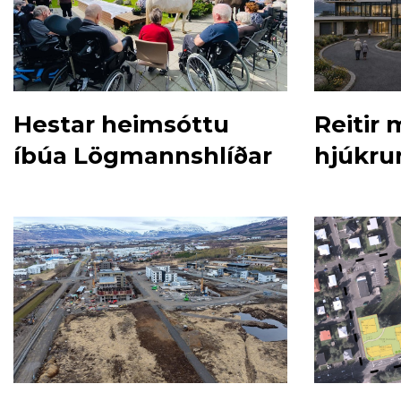
Hestar heimsóttu
Reitir
íbúa Lögmannshlíðar
hjúkru