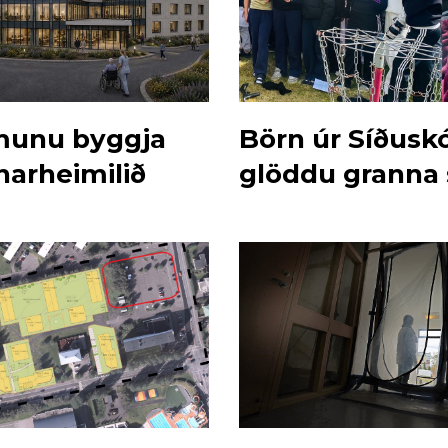
 munu byggja
Börn úr Síðusk
narheimilið
glöddu granna 