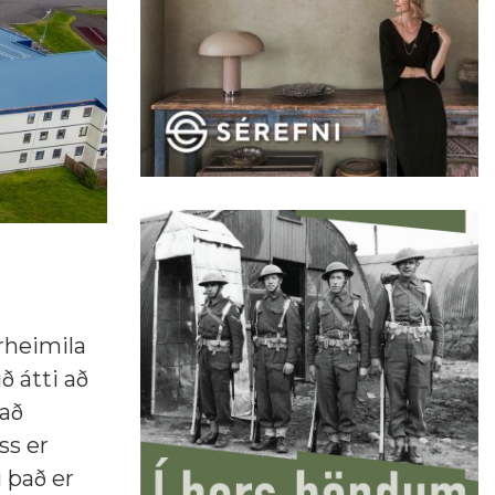
rheimila
ð átti að
 að
ss er
 það er