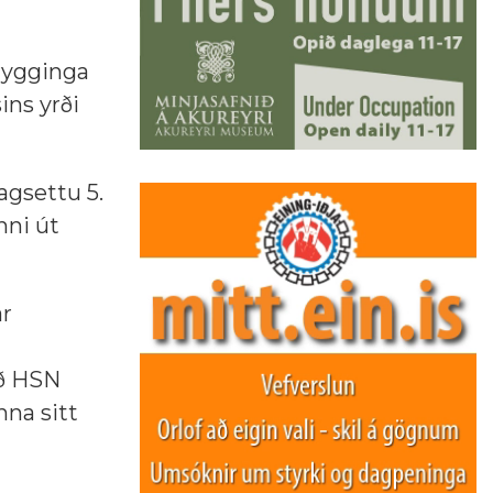
trygginga
ins yrði
agsettu 5.
nni út
ar
að HSN
nna sitt