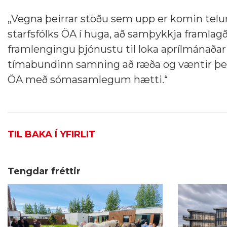
„Vegna þeirrar stöðu sem upp er komin telu
starfsfólks ÖA í huga, að samþykkja framl
framlengingu þjónustu til loka aprílmánaðar 
tímabundinn samning að ræða og væntir þess a
ÖA með sómasamlegum hætti.“
TIL BAKA Í YFIRLIT
Tengdar fréttir