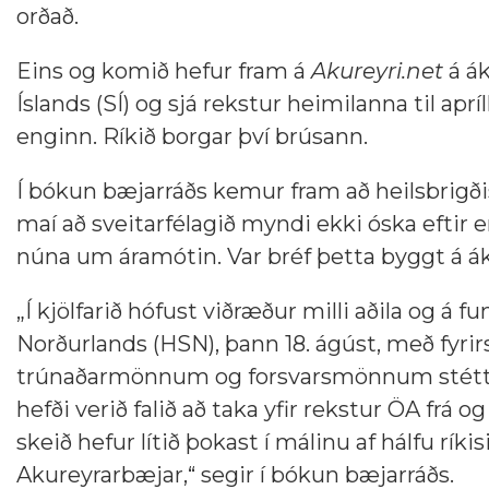
orðað.
Eins og komið hefur fram á
Akureyri.net
á ák
Íslands (SÍ) og sjá rekstur heimilanna til apr
enginn. Ríkið borgar því brúsann.
Í bókun bæjarráðs kemur fram að heilsbrigðis
maí að sveitarfélagið myndi ekki óska eftir
núna um áramótin. Var bréf þetta byggt á ákv
„Í kjölfarið hófust viðræður milli aðila og á f
Norðurlands (HSN), þann 18. ágúst, með fy
trúnaðarmönnum og forsvarsmönnum stéttar
hefði verið falið að taka yfir rekstur ÖA frá
skeið hefur lítið þokast í málinu af hálfu ríkis
Akureyrarbæjar,“ segir í bókun bæjarráðs.