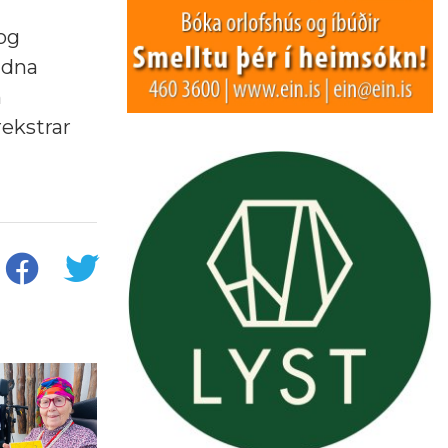
og
ndna
m
rekstrar