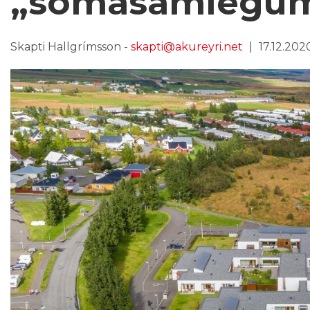
„sómasamlegum
Skapti Hallgrímsson -
skapti@akureyri.net
17.12.2020