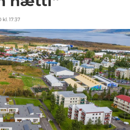
 hætti“
 kl. 17:37