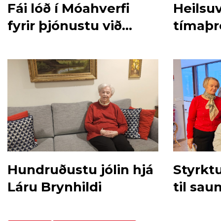
Fái lóð í Móahverfi
Heilsuv
fyrir þjónustu við
tímaþr
aldraða
eftir ló
Hundruðustu jólin hjá
Styrkt
Láru Brynhildi
til sa