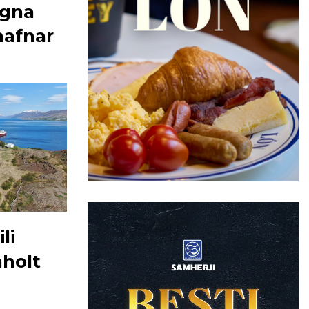
egna
hafnar
li
aholt