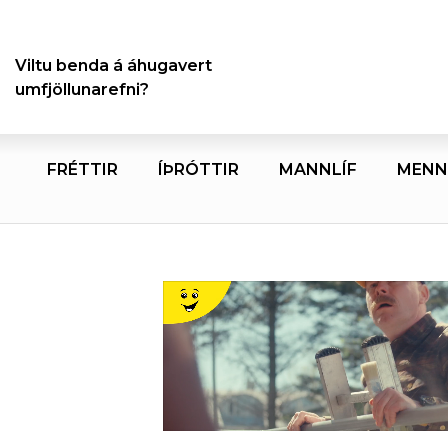
Viltu benda á áhugavert
umfjöllunarefni?
FRÉTTIR
ÍÞRÓTTIR
MANNLÍF
MENN