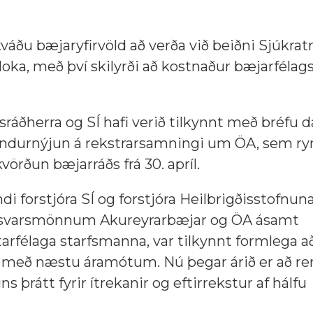
váðu bæjaryfirvöld að verða við beiðni Sjúkra
ílloka, með því skilyrði að kostnaður bæjarfélags
ráðherra og SÍ hafi verið tilkynnt með bréfu d
 endurnýjun á rekstrarsamningi um ÖA, sem ry
örðun bæjarráðs frá 30. apríl.
undi forstjóra SÍ og forstjóra Heilbrigðisstofnun
rirsvarsmönnum Akureyrarbæjar og ÖA ásamt
félaga starfsmanna, var tilkynnt formlega 
 og með næstu áramótum. Nú þegar árið er að re
ins þrátt fyrir ítrekanir og eftirrekstur af hálfu