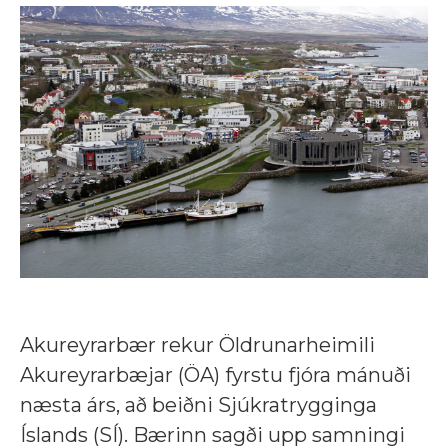
Akureyrarbær rekur Öldrunarheimili
Akureyrarbæjar (ÖA) fyrstu fjóra mánuði
næsta árs, að beiðni Sjúkratrygginga
Íslands (SÍ). Bærinn sagði upp samningi