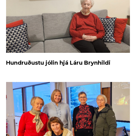
Hundruðustu jólin hjá Láru Brynhildi