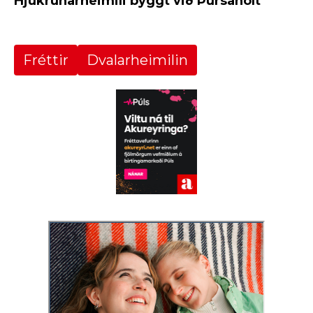
Hjúkrunarheimili byggt við Þursaholt
Fréttir
Dvalarheimilin