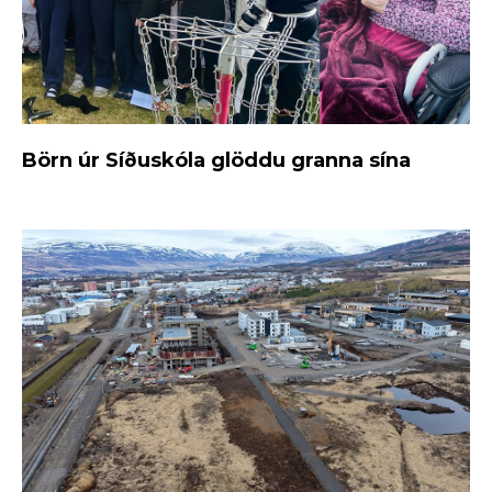
Börn úr Síðuskóla glöddu granna sína