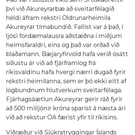
því við Akureyrarbæ að sveitarfélagið
héldi áfram rekstri Öldrunarheimila
Akureyrar tímabundið. Fallist var á það, í
ljósi fordæmalausra aðstæðna í miðjum
heimsfaraldri, eins og það var orðað við
blaðamann. Bæjaryfirvöld hafa verið ósátt
síðustu ár við að fjárframlög frá
ríkisvaldinu hafa hvergi nærri dugað fyrir
rekstri heimilanna, sem er þó ekki eitt af
lögbundnum hlutverkum sveitarfélaga.
Fjárhagsáætlun Akureyrar gerir ráð fyrir
að 500 milljónir króna sparist á næsta ári
við að rekstur ÖA færist yfir til ríkisins.
Viðræður við Sjúkratryggingar Íslands