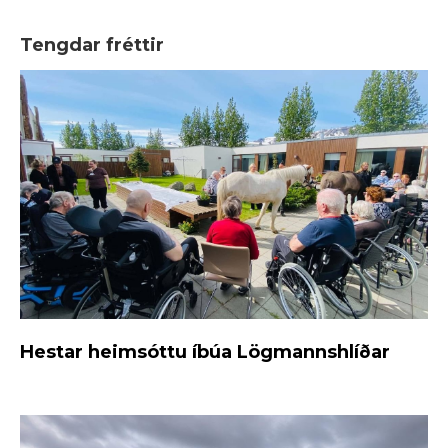
Tengdar fréttir
Hestar heimsóttu íbúa Lögmannshlíðar