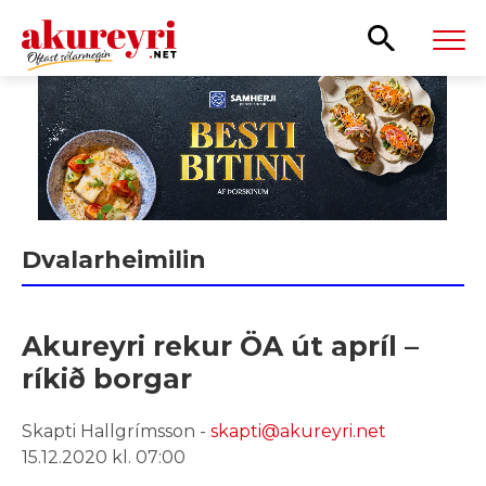
Leita
Dvalarheimilin
Akureyri rekur ÖA út apríl –
ríkið borgar
Skapti Hallgrímsson -
skapti@akureyri.net
15.12.2020 kl. 07:00