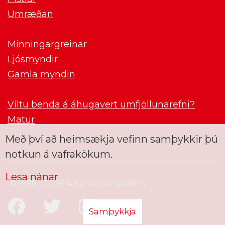
Umræðan
Minningargreinar
Ljósmyndir
Gamla myndin
Viltu benda á áhugavert umfjöllunarefni?
Matur
Með því að heimsækja vefinn samþykkir þú
notkun á vafrakökum.
Lesa nánar
© 1998 - 2026 Allur réttur áskilinn
Samþykkja