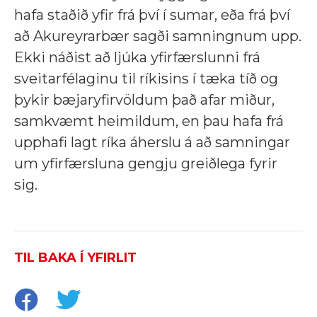
hafa staðið yfir frá því í sumar, eða frá því
að Akureyrarbær sagði samningnum upp.
Ekki náðist að ljúka yfirfærslunni frá
sveitarfélaginu til ríkisins í tæka tíð og
þykir bæjaryfirvöldum það afar miður,
samkvæmt heimildum, en þau hafa frá
upphafi lagt ríka áherslu á að samningar
um yfirfærsluna gengju greiðlega fyrir
sig.
TIL BAKA Í YFIRLIT