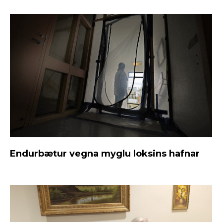
Endurbætur vegna myglu loksins hafnar