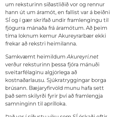
um reksturinn síðastliðið vor og rennur
hann út um áramót, en fallist var á beiðni
SÍ og í gær skrifað undir framlengingu til
fjögurra mánaða frá áramótum. Að þeim
tíma loknum kemur Akureyrarbær ekki
frekar að rekstri heimilanna.
Samkvæmt heimildum
Akureyri.net
verður reksturinn þessa fjóra mánuði
sveitarfélaginu algjörlega að
kostnaðarlausu. Sjúkratryggingar borga
brúsann. Bæjaryfirvöld munu hafa sett
það sem skilyrði fyrir því að framlengja
samninginn til aprílloka.
Það var í síðustu viku sem SÍ óskaði eftir