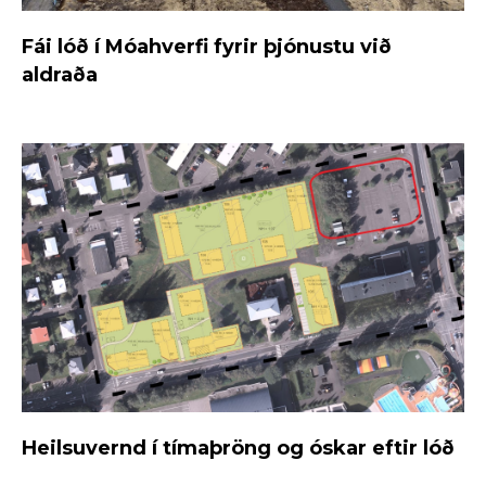
Fái lóð í Móahverfi fyrir þjónustu við
aldraða
Heilsuvernd í tímaþröng og óskar eftir lóð