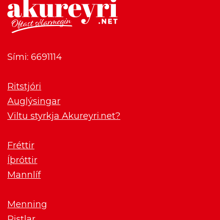
Sími: 6691114
Ritstjóri
Auglýsingar
Viltu styrkja Akureyri.net?
Fréttir
Íþróttir
Mannlíf
Menning
Pistlar