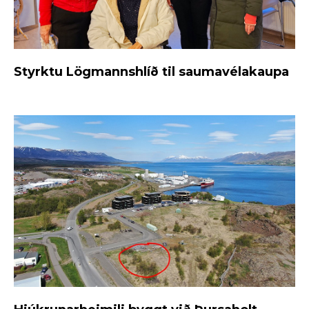
Styrktu Lögmannshlíð til saumavélakaupa