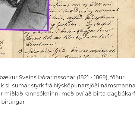
bækur Sveins Þórarinssonar (1821 - 1869), föður
kk sl. sumar styrk frá Nýsköpunarsjóði námsmanna 
r miðlað rannsókninni með því að birta dagbókar
 birtingar
.