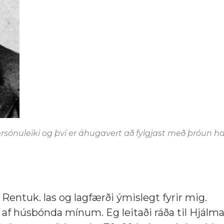
sónuleiki og því er áhugavert að fylgjast með þróun ha
 Rentuk. las og lagfærði ýmislegt fyrir mig.
 af húsbónda mínum. Eg leitaði ráða til Hjálma