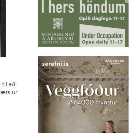
til að
færslur