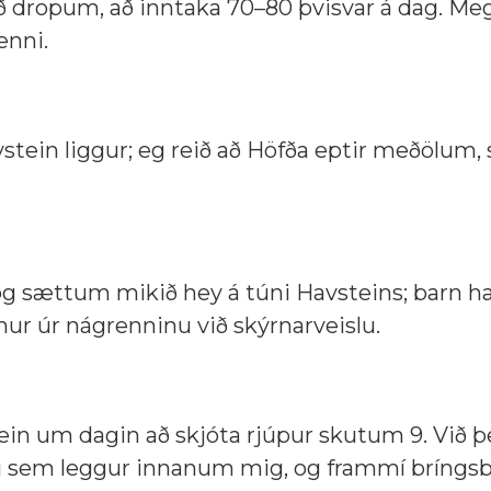
ð dropum, að inntaka 70–80 þvisvar á dag. Me
enni.
stein liggur; eg reið að Höfða eptir meðölum, 
og sættum mikið hey á túni Havsteins; barn h
ur úr nágrenninu við skýrnarveislu.
ein um dagin að skjóta rjúpur skutum 9. Við þe
nu sem leggur innanum mig, og frammí bríngsba