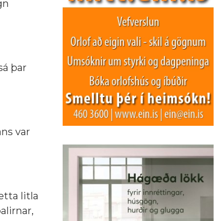
gn
sá þar
ans var
tta litla
lirnar,