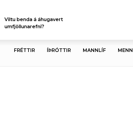
Viltu benda á áhugavert
umfjöllunarefni?
FRÉTTIR
ÍÞRÓTTIR
MANNLÍF
MENN