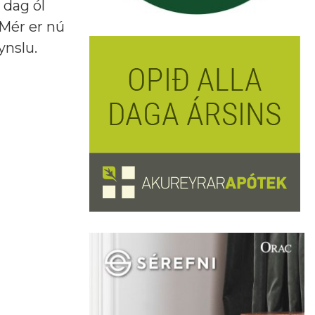
 dag ól
 Mér er nú
ynslu.