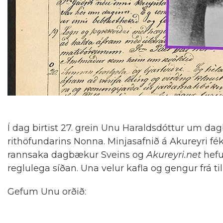
Í dag birtist 27. grein Unu Haraldsdóttur um dag
rithöfundarins Nonna. Minjasafnið á Akureyri fé
rannsaka dagbækur Sveins og
Akureyri.net
hefu
reglulega síðan. Una velur kafla og gengur frá til
Gefum Unu orðið:
_ _ _