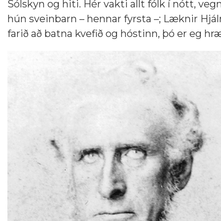
Sólskyn og hiti. Hér vakti allt fólk í nótt, v
hún sveinbarn – hennar fyrsta –; Læknir Hjá
farið að batna kvefið og hóstinn, þó er eg hr