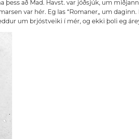
egna þess að Mad. Havst. var jóðsjúk, um miðjann
lmarsen var hér. Eg las “Romaner„ um daginn.
æddur um brjóstveiki í mér, og ekki þoli eg áre