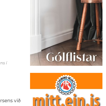
ns í
rsens við