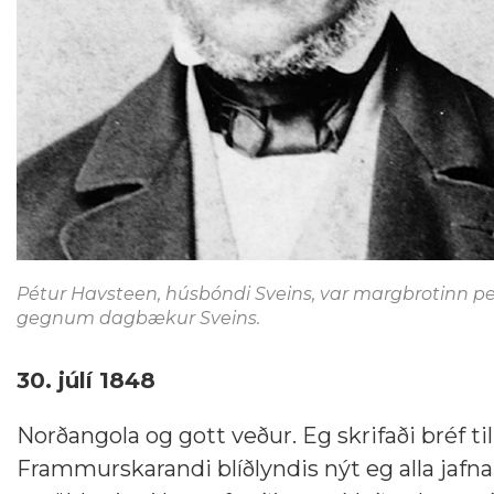
Pétur Havsteen, húsbóndi Sveins, var margbrotinn per
gegnum dagbækur Sveins.
30. júlí 1848
Norðangola og gott veður. Eg skrifaði bréf til
Frammurskarandi blíðlyndis nýt eg alla jafna