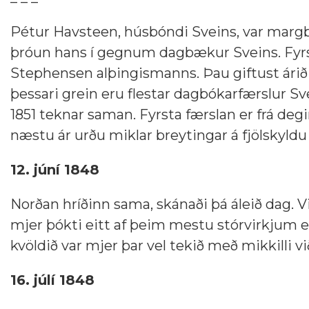
Pétur Havsteen, húsbóndi Sveins, var margbr
þróun hans í gegnum dagbækur Sveins. Fyrs
Stephensen alþingismanns. Þau giftust árið
þessari grein eru flestar dagbókarfærslur Sv
1851 teknar saman. Fyrsta færslan er frá d
næstu ár urðu miklar breytingar á fjölskyldu
12. júní 1848
Norðan hríðinn sama, skánaði þá áleið dag. V
mjer þókti eitt af þeim mestu stórvirkjum 
kvöldið var mjer þar vel tekið með mikkilli
16. júlí 1848