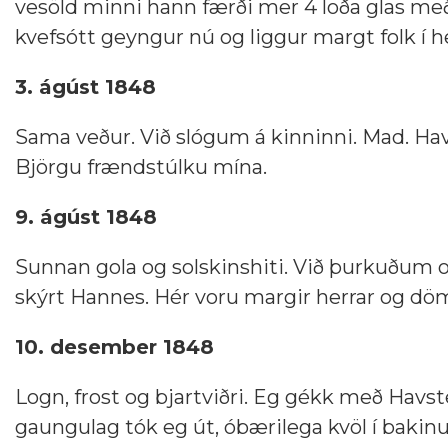
vesöld minni hann færði mer 4 loða glas me
kvefsótt geyngur nú og liggur margt folk í h
3. ágúst 1848
Sama veður. Við slógum á kinninni. Mad. Hav
Björgu frændstúlku mína.
9. ágúst 1848
Sunnan gola og solskinshiti. Við þurkuðum 
skýrt Hannes. Hér voru margir herrar og döm
10. desember 1848
Logn, frost og bjartviðri. Eg gékk með Havst
gaungulag tók eg út, óbærilega kvöl í baki