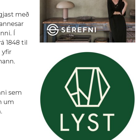
lgjast með
Hannesar
ni. Í
á 1848 til
yfir
hann.
únni sem
um um
.