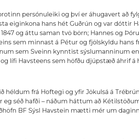
otinn persónuleiki og því er áhugavert að fy
ta eiginkona hans hét Guðrún og var dóttir 
 1847 og áttu saman tvö börn; Hannes og Þórun
eins sem minnast á Pétur og fjölskyldu hans fr
eginum sem Sveinn kynntist sýslumanninum en 
 og lífi Havsteens sem höfðu djúpstæð áhrif á 
ið héldum frá Hoftegi og yfir Jökulsá á Trébr
er eg séð hafði – náðum háttum að Kétilstöð
 viðhöfn BF Sýsl Havstein mætti mér um daginn