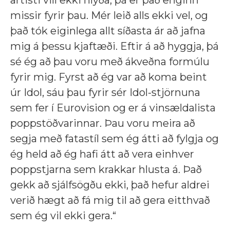
missir fyrir þau. Mér leið alls ekki vel, og
það tók eiginlega allt síðasta ár að jafna
mig á þessu kjaftæði. Eftir á að hyggja, þá
sé ég að þau voru með ákveðna formúlu
fyrir mig. Fyrst að ég var að koma beint
úr Idol, sáu þau fyrir sér Idol-stjörnuna
sem fer í Eurovision og er á vinsældalista
poppstöðvarinnar. Þau voru meira að
segja með fatastíl sem ég átti að fylgja og
ég held að ég hafi átt að vera einhver
poppstjarna sem krakkar hlusta á. Það
gekk að sjálfsögðu ekki, það hefur aldrei
verið hægt að fá mig til að gera eitthvað
sem ég vil ekki gera.“