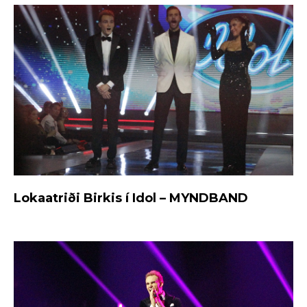
Lokaatriði Birkis í Idol – MYNDBAND