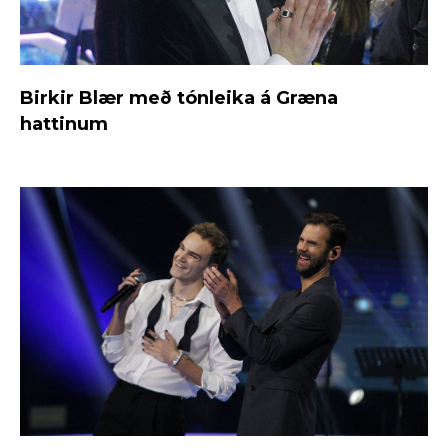
Birkir Blær með tónleika á Græna
hattinum