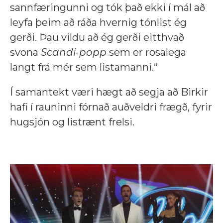
sannfæringunni og tók það ekki í mál að
leyfa þeim að ráða hvernig tónlist ég
gerði. Þau vildu að ég gerði eitthvað
svona
Scandi-popp
sem er rosalega
langt frá mér sem listamanni.“
Í samantekt væri hægt að segja að Birkir
hafi í rauninni fórnað auðveldri frægð, fyrir
hugsjón og listrænt frelsi.