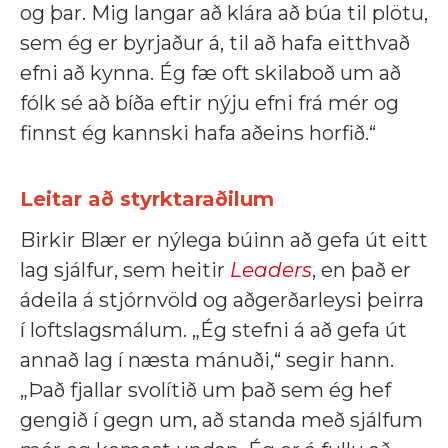
og þar. Mig langar að klára að búa til plötu,
sem ég er byrjaður á, til að hafa eitthvað
efni að kynna. Ég fæ oft skilaboð um að
fólk sé að bíða eftir nýju efni frá mér og
finnst ég kannski hafa aðeins horfið.“
Leitar að styrktaraðilum
Birkir Blær er nýlega búinn að gefa út eitt
lag sjálfur, sem heitir
Leaders
, en það er
ádeila á stjórnvöld og aðgerðarleysi þeirra
í loftslagsmálum. „Ég stefni á að gefa út
annað lag í næsta mánuði,“ segir hann.
„Það fjallar svolítið um það sem ég hef
gengið í gegn um, að standa með sjálfum