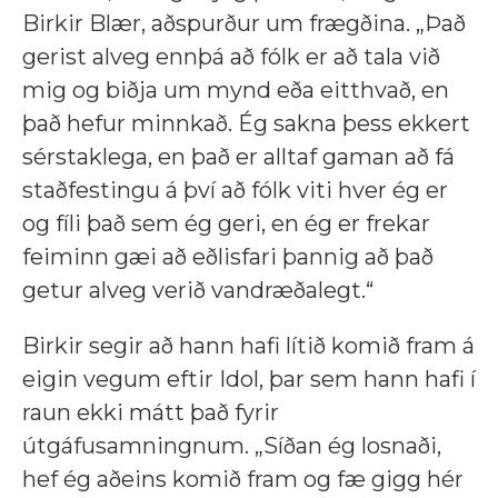
Birkir Blær, aðspurður um frægðina. „Það
gerist alveg ennþá að fólk er að tala við
mig og biðja um mynd eða eitthvað, en
það hefur minnkað. Ég sakna þess ekkert
sérstaklega, en það er alltaf gaman að fá
staðfestingu á því að fólk viti hver ég er
og fíli það sem ég geri, en ég er frekar
feiminn gæi að eðlisfari þannig að það
getur alveg verið vandræðalegt.“
Birkir segir að hann hafi lítið komið fram á
eigin vegum eftir Idol, þar sem hann hafi í
raun ekki mátt það fyrir
útgáfusamningnum. „Síðan ég losnaði,
hef ég aðeins komið fram og fæ gigg hér