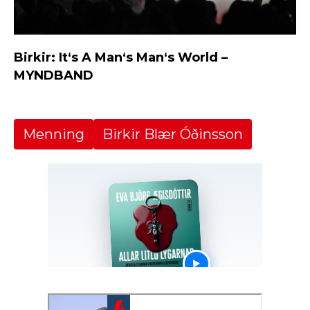
Birkir: It‘s A Man‘s Man‘s World –
MYNDBAND
Menning
Birkir Blær Óðinsson