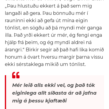
„Þau hlustuðu ekkert á það sem mig
langaði að gera. Þau bönnuðu mér í
rauninni ekki að gefa út mína eigin
tónlist, en sögðu að þá myndi mér ganga
illa. Það yrði ekkert úr mér, ég fengi enga
hjálp frá þeim, og ég myndi aldrei ná
árangri.“ Birkir segir að það hafi líka komið
honum á óvart hversu margir þarna vissu
ekki sérstaklega mikið um tónlist.
Mér leið alls ekki vel, og það tók
eiginlega allt síðasta ár að jafna
mig á þessu kjaftæði