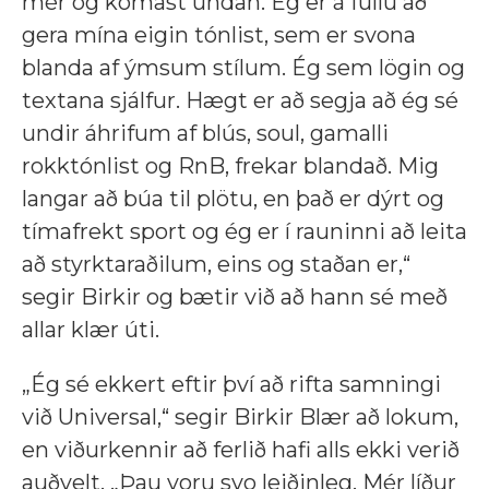
mér og komast undan. Ég er á fullu að
gera mína eigin tónlist, sem er svona
blanda af ýmsum stílum. Ég sem lögin og
textana sjálfur. Hægt er að segja að ég sé
undir áhrifum af blús, soul, gamalli
rokktónlist og RnB, frekar blandað. Mig
langar að búa til plötu, en það er dýrt og
tímafrekt sport og ég er í rauninni að leita
að styrktaraðilum, eins og staðan er,“
segir Birkir og bætir við að hann sé með
allar klær úti.
„Ég sé ekkert eftir því að rifta samningi
við Universal,“ segir Birkir Blær að lokum,
en viðurkennir að ferlið hafi alls ekki verið
auðvelt. „Þau voru svo leiðinleg. Mér líður