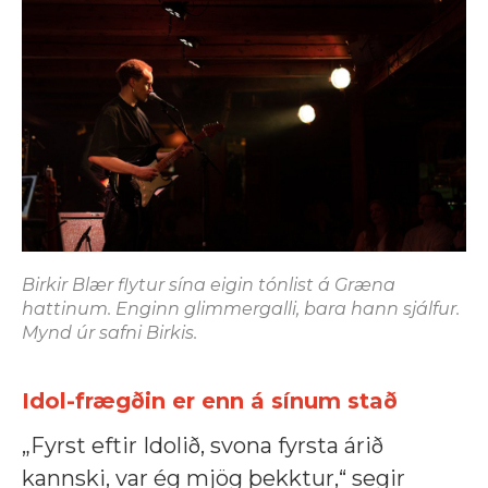
Birkir Blær flytur sína eigin tónlist á Græna
hattinum. Enginn glimmergalli, bara hann sjálfur.
Mynd úr safni Birkis.
Idol-frægðin er enn á sínum stað
„Fyrst eftir Idolið, svona fyrsta árið
kannski, var ég mjög þekktur,“ segir