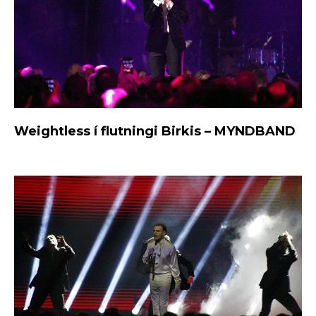
Weightless í flutningi Birkis – MYNDBAND