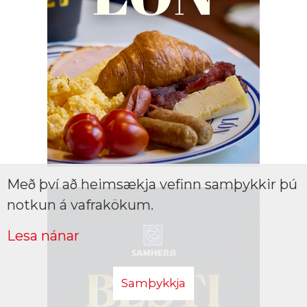
Með því að heimsækja vefinn samþykkir þú
notkun á vafrakökum.
Lesa nánar
Samþykkja