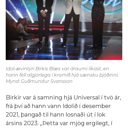
Idol-ævintýri Birkis Blæs var draumi líkast, en
hann féll algjörlega í kramið hjá sænsku þjóðinni.
Mynd: Guðmundur Svansson
Birkir var á samning hjá Universal í tvö ár,
frá því að hann vann Idolið í desember
2021, þangað til hann losnaði út í lok
ársins 2023. „Þetta var mjög ergilegt, í