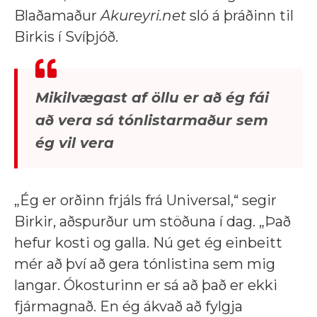
Blaðamaður
Akureyri.net
sló á þráðinn til
Birkis í Svíþjóð.
Mikilvægast af öllu er að ég fái
að vera sá tónlistarmaður sem
ég vil vera
„Ég er orðinn frjáls frá Universal,“ segir
Birkir, aðspurður um stöðuna í dag. „Það
hefur kosti og galla. Nú get ég einbeitt
mér að því að gera tónlistina sem mig
langar. Ókosturinn er sá að það er ekki
fjármagnað. En ég ákvað að fylgja