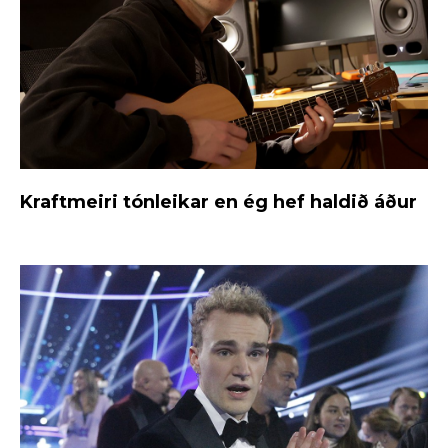
Kraftmeiri tónleikar en ég hef haldið áður