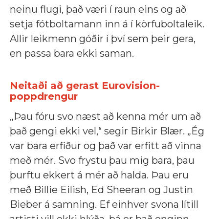
neinu flugi, það væri í raun eins og að
setja fótboltamann inn á í körfuboltaleik.
Allir leikmenn góðir í því sem þeir gera,
en passa bara ekki saman.
Neitaði að gerast Eurovision-
poppdrengur
„Þau fóru svo næst að kenna mér um að
það gengi ekki vel,“ segir Birkir Blær. „Ég
var bara erfiður og það var erfitt að vinna
með mér. Svo frystu þau mig bara, þau
þurftu ekkert á mér að halda. Þau eru
með Billie Eilish, Ed Sheeran og Justin
Bieber á samning. Ef einhver svona lítill
artisti vill ekki hlýða, þá er það enginn