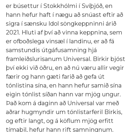
er búsettur í Stokkhólmi í Svíþjóð, en
hann hefur haft í nægu að snúast eftir að
sigra í sænsku Idol söngkeppninni árið
2021. Hluti af því að vinna keppnina, sem
er ofboðslega vinsæl í landinu, er að fá
samstundis útgáfusamning hjá
framleiðslurisanum Universal. Birkir bjóst
því ekki við öðru, en að nú væru allir vegir
færir og hann gæti farið að gefa út
tónlistina sína, en hann hefur samið sína
eigin tónlist síðan hann var mjög ungur.
Það kom á daginn að Universal var með
aðrar hugmyndir um tónlistarferil Birkis,
og eftir langt, og á köflum mjög erfitt
tímabil, hefur hann rift samningnum.