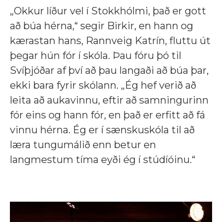
„Okkur líður vel í Stokkhólmi, það er gott
að búa hérna,“ segir Birkir, en hann og
kærastan hans, Rannveig Katrín, fluttu út
þegar hún fór í skóla. Þau fóru þó til
Svíþjóðar af því að þau langaði að búa þar,
ekki bara fyrir skólann. „Ég hef verið að
leita að aukavinnu, eftir að samningurinn
fór eins og hann fór, en það er erfitt að fá
vinnu hérna. Ég er í sænskuskóla til að
læra tungumálið enn betur en
langmestum tíma eyði ég í stúdíóinu.“