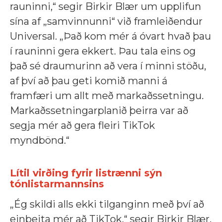
rauninni,“ segir Birkir Blær um upplifun
sína af „samvinnunni“ við framleiðendur
Universal. „Það kom mér á óvart hvað þau
í rauninni gera ekkert. Þau tala eins og
það sé draumurinn að vera í minni stöðu,
af því að þau geti komið manni á
framfæri um allt með markaðssetningu.
Markaðssetningarplanið þeirra var að
segja mér að gera fleiri TikTok
myndbönd.“
Lítil virðing fyrir listrænni sýn
tónlistarmannsins
„Ég skildi alls ekki tilganginn með því að
einbeita mér að TikTok,“ segir Birkir Blær.