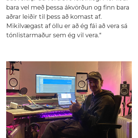
bara vel með þessa ákvörðun og finn bara
aðrar leiðir til þess að komast af.
Mikilvægast af öllu er að ég fái að vera sá
tónlistarmaður sem ég vil vera.“