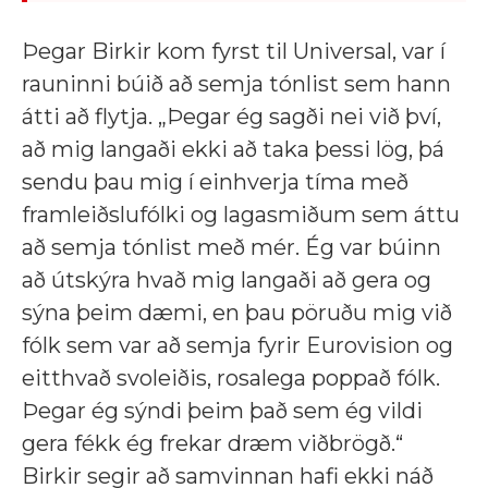
Þegar Birkir kom fyrst til Universal, var í
rauninni búið að semja tónlist sem hann
átti að flytja. „Þegar ég sagði nei við því,
að mig langaði ekki að taka þessi lög, þá
sendu þau mig í einhverja tíma með
framleiðslufólki og lagasmiðum sem áttu
að semja tónlist með mér. Ég var búinn
að útskýra hvað mig langaði að gera og
sýna þeim dæmi, en þau pöruðu mig við
fólk sem var að semja fyrir Eurovision og
eitthvað svoleiðis, rosalega poppað fólk.
Þegar ég sýndi þeim það sem ég vildi
gera fékk ég frekar dræm viðbrögð.“
Birkir segir að samvinnan hafi ekki náð