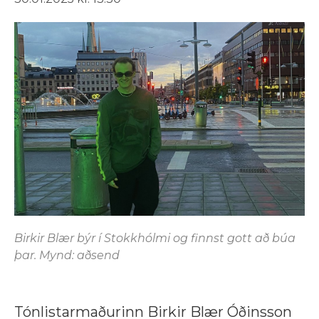
Birkir Blær býr í Stokkhólmi og finnst gott að búa
þar. Mynd: aðsend
Tónlistarmaðurinn Birkir Blær Óðinsson