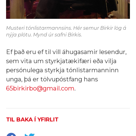
Musteri tónlistarmannsins. Hér semur Birkir lög á
nýja plötu. Mynd úr safni Birkis.
Ef það eru ef til vill áhugasamir lesendur,
sem vita um styrkjatækifæri eða vilja
persónulega styrkja tónlistarmanninn
unga, þá er tölvupóstfang hans
65birkirbo@gmail.com
.
TIL BAKA Í YFIRLIT