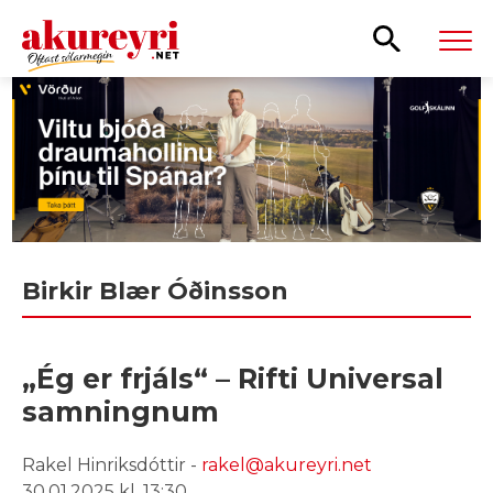
Leita
Birkir Blær Óðinsson
„Ég er frjáls“ – Rifti Universal
samningnum
Rakel Hinriksdóttir -
rakel@akureyri.net
30.01.2025 kl. 13:30