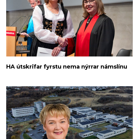
HA útskrifar fyrstu nema nýrrar námslínu