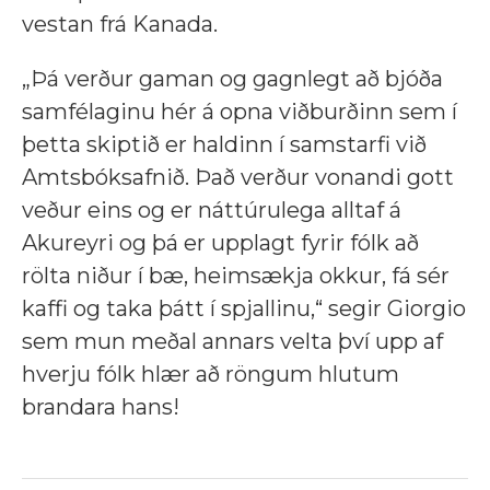
vestan frá Kanada.
„Þá verður gaman og gagnlegt að bjóða
samfélaginu hér á opna viðburðinn sem í
þetta skiptið er haldinn í samstarfi við
Amtsbóksafnið. Það verður vonandi gott
veður eins og er náttúrulega alltaf á
Akureyri og þá er upplagt fyrir fólk að
rölta niður í bæ, heimsækja okkur, fá sér
kaffi og taka þátt í spjallinu,“ segir Giorgio
sem mun meðal annars velta því upp af
hverju fólk hlær að röngum hlutum
brandara hans!