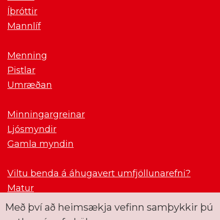
Íþróttir
Mannlíf
Menning
Pistlar
Umræðan
Minningargreinar
Ljósmyndir
Gamla myndin
Viltu benda á áhugavert umfjöllunarefni?
Matur
Með því að heimsækja vefinn samþykkir þú