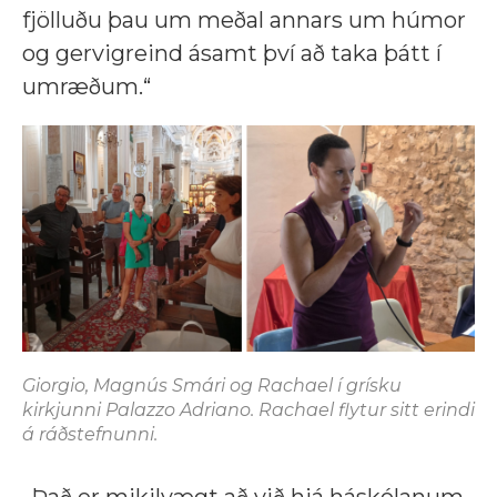
fjölluðu þau um meðal annars um húmor
og gervigreind ásamt því að taka þátt í
umræðum.“
Giorgio, Magnús Smári og Rachael í grísku
kirkjunni Palazzo Adriano. Rachael flytur sitt erindi
á ráðstefnunni.