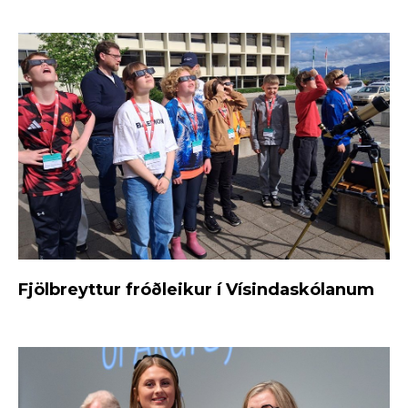
Fjölbreyttur fróðleikur í Vísindaskólanum