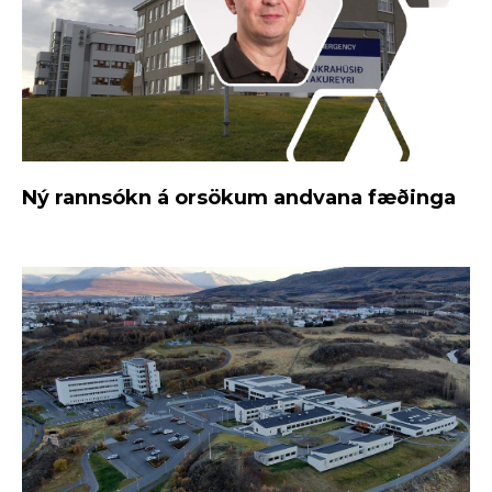
Ný rannsókn á orsökum andvana fæðinga