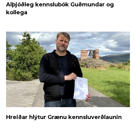
Alþjóðleg kennslubók Guðmundar og
kollega
Hreiðar hlýtur Grænu kennsluverðlaunin