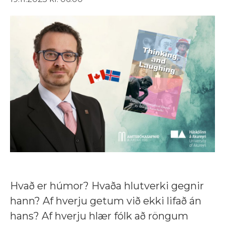
Hvað er húmor? Hvaða hlutverki gegnir
hann? Af hverju getum við ekki lifað án
hans? Af hverju hlær fólk að röngum