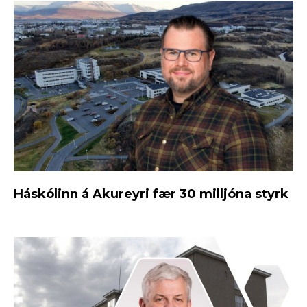
Háskólinn á Akureyri fær 30 milljóna styrk