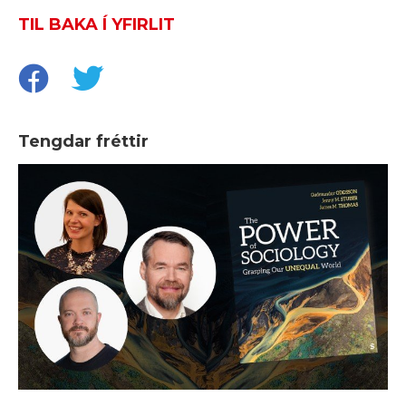
TIL BAKA Í YFIRLIT
Tengdar fréttir