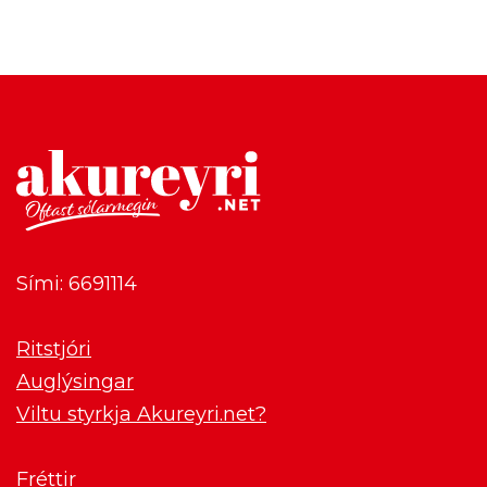
Sími: 6691114
Ritstjóri
Auglýsingar
Viltu styrkja Akureyri.net?
Fréttir