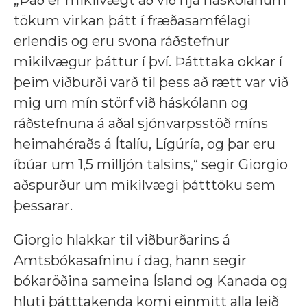
„Það er mikilvægt að við hjá háskólanum
tökum virkan þátt í fræðasamfélagi
erlendis og eru svona ráðstefnur
mikilvægur þáttur í því. Þátttaka okkar í
þeim viðburði varð til þess að rætt var við
mig um mín störf við háskólann og
ráðstefnuna á aðal sjónvarpsstöð míns
heimahéraðs á Ítalíu, Lígúría, og þar eru
íbúar um 1,5 milljón talsins,“ segir Giorgio
aðspurður um mikilvægi þátttöku sem
þessarar.
Giorgio hlakkar til viðburðarins á
Amtsbókasafninu í dag, hann segir
bókaröðina sameina Ísland og Kanada og
hluti þátttakenda komi einmitt alla leið