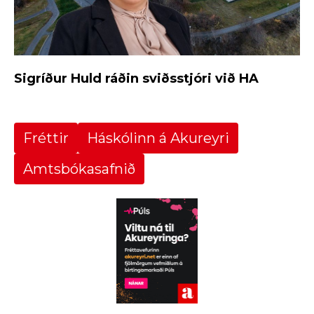
Sigríður Huld ráðin sviðsstjóri við HA
Fréttir
Háskólinn á Akureyri
Amtsbókasafnið