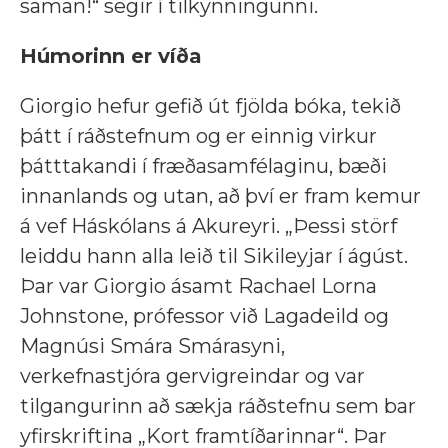
saman!“ segir í tilkynningunni.
Húmorinn er víða
Giorgio hefur gefið út fjölda bóka, tekið
þátt í ráðstefnum og er einnig virkur
þátttakandi í fræðasamfélaginu, bæði
innanlands og utan, að því er fram kemur
á vef Háskólans á Akureyri. „Þessi störf
leiddu hann alla leið til Sikileyjar í ágúst.
Þar var Giorgio ásamt Rachael Lorna
Johnstone, prófessor við Lagadeild og
Magnúsi Smára Smárasyni,
verkefnastjóra gervigreindar og var
tilgangurinn að sækja ráðstefnu sem bar
yfirskriftina „Kort framtíðarinnar“. Þar