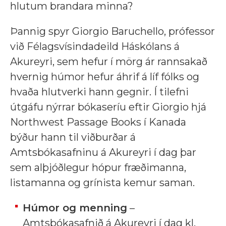
hlutum brandara minna?
Þannig spyr Giorgio Baruchello, prófessor
við Félagsvísindadeild Háskólans á
Akureyri, sem hefur í mörg ár rannsakað
hvernig húmor hefur áhrif á líf fólks og
hvaða hlutverki hann gegnir. Í tilefni
útgáfu nýrrar bókaseríu eftir Giorgio hjá
Northwest Passage Books í Kanada
býður hann til viðburðar á
Amtsbókasafninu á Akureyri í dag þar
sem alþjóðlegur hópur fræðimanna,
listamanna og grínista kemur saman.
Húmor og menning
–
Amtsbókasafnið á Akureyri í dag kl.