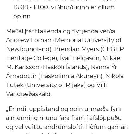
16.00 - 18.00. Viðburðurinn er öllum
opinn.
Meðal þátttakenda og flytjenda verða
Andrew Loman (Memorial University of
Newfoundland), Brendan Myers (CEGEP
Heritage College), Ívar Helgason, Mikael
M. Karlsson (Háskóli Íslands), Nanna Ýr
Árnadóttir (Háskólinn á Akureyri), Nikola
Tutek (University of Rijeka) og Villi
Vandræðaskáld.
„Erindi, uppistand og opin umræða fyrir
almenning munu fara fram í afslöppuðu
og vel veittu andrúmslofti: Höfum gaman