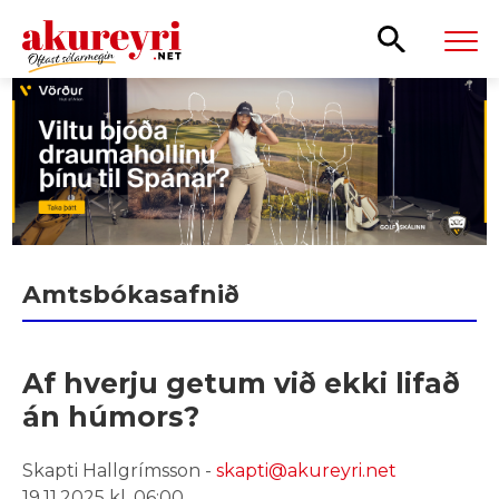
Leita
Amtsbókasafnið
Af hverju getum við ekki lifað
án húmors?
Skapti Hallgrímsson -
skapti@akureyri.net
19.11.2025 kl. 06:00