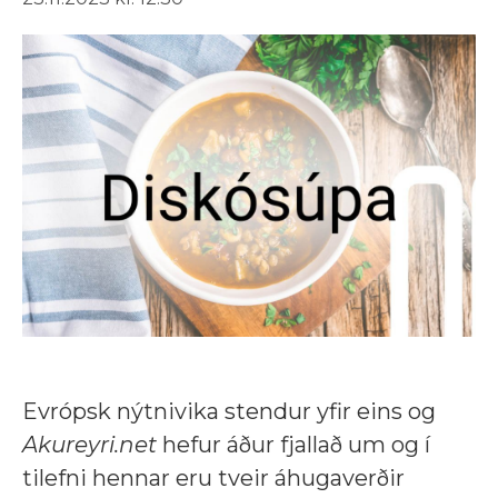
Evrópsk nýtnivika stendur yfir eins og
Akureyri.net
hefur áður fjallað um og í
tilefni hennar eru tveir áhugaverðir