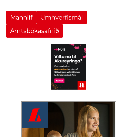
Mannlíf
Umhverfismál
Amtsbókasafnið