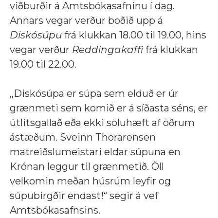
viðburðir á Amtsbókasafninu í dag.
Annars vegar verður boðið upp á
Diskósúpu
frá klukkan 18.00 til 19.00, hins
vegar verður
Reddingakaffi
frá klukkan
19.00 til 22.00.
„Diskósúpa er súpa sem elduð er úr
grænmeti sem komið er á síðasta séns, er
útlitsgallað eða ekki söluhæft af öðrum
ástæðum. Sveinn Thorarensen
matreiðslumeistari eldar súpuna en
Krónan leggur til grænmetið. Öll
velkomin meðan húsrúm leyfir og
súpubirgðir endast!“ segir á vef
Amtsbókasafnsins.