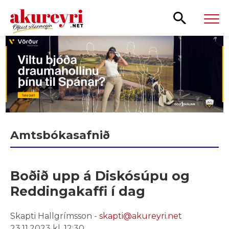
Leita
Amtsbókasafnið
Boðið upp á Diskósúpu og
Reddingakaffi í dag
Skapti Hallgrímsson -
skapti@akureyri.net
23.11.2023 kl. 12:30