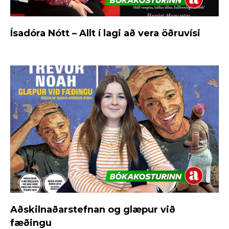
Ísadóra Nótt – Allt í lagi að vera öðruvísi
Aðskilnaðarstefnan og glæpur við
fæðingu