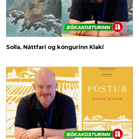
Solla, Náttfari og kóngurinn Klaki