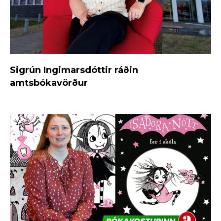
Sigrún Ingimarsdóttir ráðin
amtsbókavörður