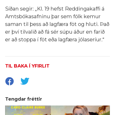
Síðan segir: „
Kl. 19 hefst Reddingakaffi á
Amtsbókasafninu þar sem fólk kemur
saman til þess að lagfæra föt og hluti. Það
er því tilvalið að fá sér súpu áður en farið
er að stoppa í föt eða lagfæra jólaseríur.“
TIL BAKA Í YFIRLIT
Tengdar fréttir