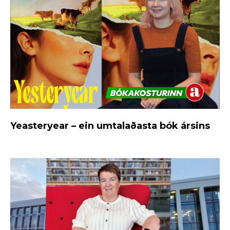
Yeasteryear – ein umtalaðasta bók ársins