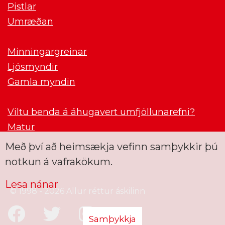
Pistlar
Umræðan
Minningargreinar
Ljósmyndir
Gamla myndin
Viltu benda á áhugavert umfjöllunarefni?
Matur
Með því að heimsækja vefinn samþykkir þú
notkun á vafrakökum.
Lesa nánar
© 1998 - 2026 Allur réttur áskilinn
Samþykkja