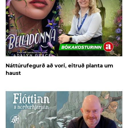
Náttúrufegurð að vori, eitruð planta um
haust