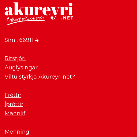
Sími: 6691114
Ritstjóri
Auglýsingar
Viltu styrkja Akureyri.net?
Fréttir
Íþróttir
Mannlíf
Menning