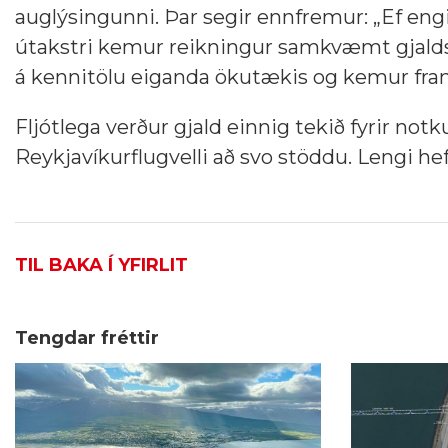
auglýsingunni. Þar segir ennfremur: „Ef engin
útakstri kemur reikningur samkvæmt gjalds
á kennitölu eiganda ökutækis og kemur fram
Fljótlega verður gjald einnig tekið fyrir notk
Reykjavíkurflugvelli að svo stöddu. Lengi hefu
TIL BAKA Í YFIRLIT
Tengdar fréttir