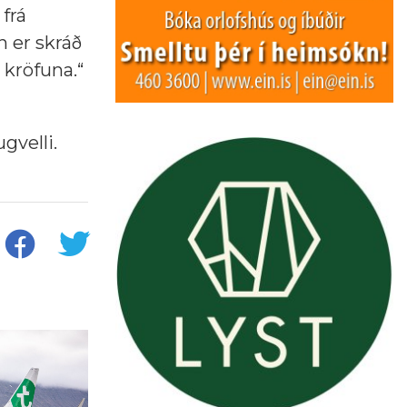
 frá
 er skráð
kröfuna.“
gvelli.