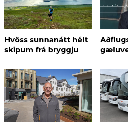
Hvöss sunnanátt hélt
Aðflugs
skipum frá bryggju
gæluve