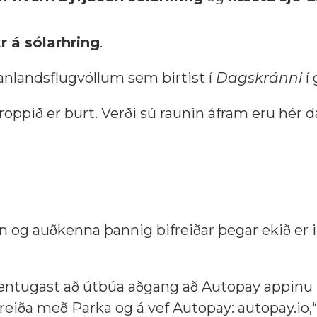
r á sólarhring
.
anlandsflugvöllum sem birtist í
Dagskránni
í 
 skroppið er burt. Verði sú raunin áfram eru hé
 og auðkenna þannig bifreiðar þegar ekið er 
hentugast að útbúa aðgang að Autopay appinu
reiða með Parka og á vef Autopay: autopay.io,“ 