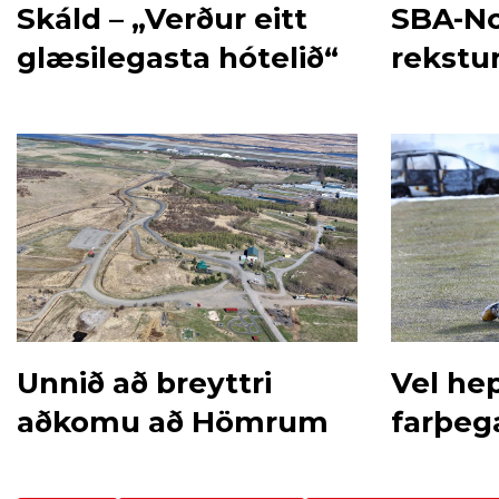
Skáld – „Verður eitt
SBA-No
glæsilegasta hótelið“
rekstur
Unnið að breyttri
Vel he
aðkomu að Hömrum
farþeg