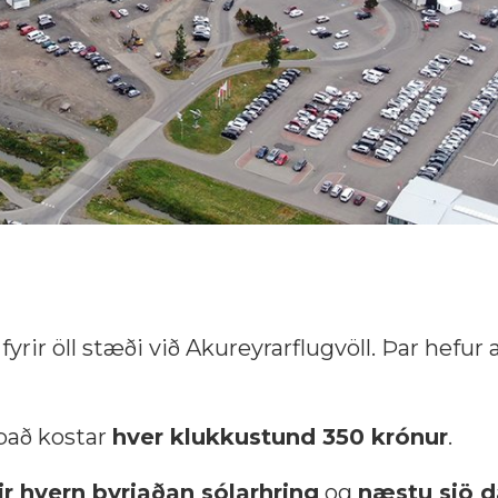
ir öll stæði við Akureyrarflugvöll. Þar hefur al
 það kostar
hver klukkustund 350 krónur
.
rir hvern byrjaðan sólarhring
og
næstu sjö d