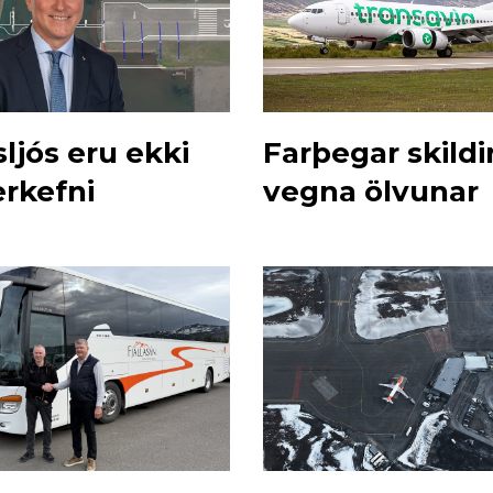
ljós eru ekki
Farþegar skildir
rkefni
vegna ölvunar