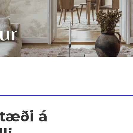
stæði á