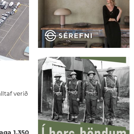
ltaf verið
aga 1.350