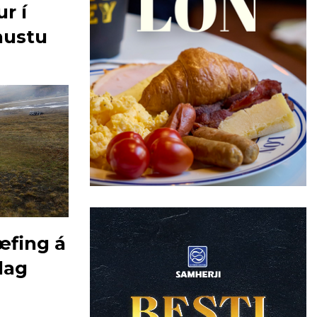
r í
nustu
æfing á
dag