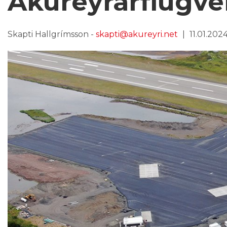
Akureyrarflugvel
Skapti Hallgrímsson -
skapti@akureyri.net
11.01.2024