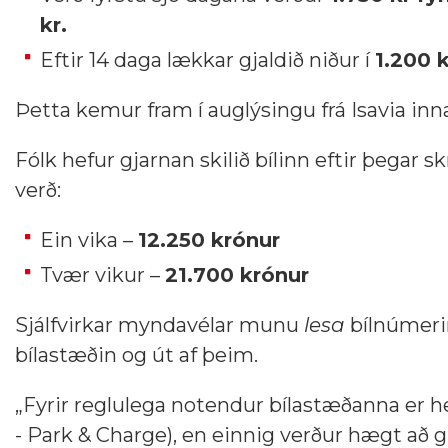
kr.
Eftir 14 daga lækkar gjaldið niður í
1.200 k
Þetta kemur fram í auglýsingu frá Isavia inn
Fólk hefur gjarnan skilið bílinn eftir þegar
verð:
Ein vika –
12.250 krónur
Tvær vikur –
21.700 krónur
Sjálfvirkar myndavélar munu
lesa
bílnúmerin
bílastæðin og út af þeim.
„Fyrir reglulega notendur bílastæðanna er 
- Park & Charge), en einnig verður hægt að g