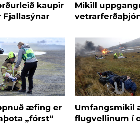
rðurleið kaupir
Mikill uppgangu
 Fjallasýnar
vetrarferðaþjó
ppnuð æfing er
Umfangsmikil 
aþota „fórst“
flugvellinum í 