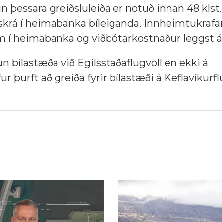
 þessara greiðsluleiða er notuð innan 48 klst.
krá í heimabanka bíleiganda. Innheimtukrafan
 í heimabanka og viðbótarkostnaður leggst á 
un bílastæða við Egilsstaðaflugvöll en ekki á
r þurft að greiða fyrir bílastæði á Keflavíkurflu