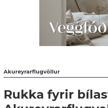
Akureyrarflugvöllur
Rukka fyrir bíla