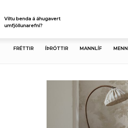
Viltu benda á áhugavert
umfjöllunarefni?
FRÉTTIR
ÍÞRÓTTIR
MANNLÍF
MENN