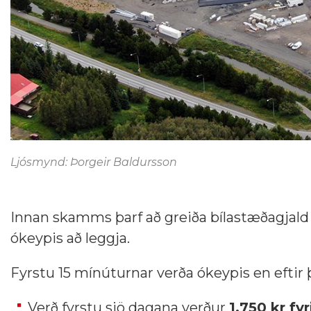
Ljósmynd: Þorgeir Baldursson
Innan skamms þarf að greiða bílastæðagjald fyr
ókeypis að leggja.
Fyrstu 15 mínúturnar verða ókeypis en eftir
Verð fyrstu sjö dagana verður
1.750 kr fy