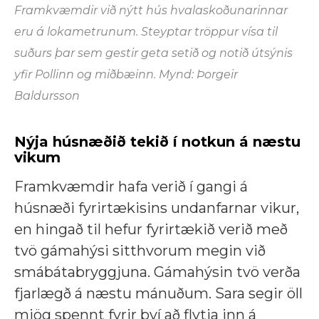
Framkvæmdir við nýtt hús hvalaskoðunarinnar
eru á lokametrunum. Steyptar tröppur vísa til
suðurs þar sem gestir geta setið og notið útsýnis
yfir Pollinn og miðbæinn. Mynd: Þorgeir
Baldursson
Nýja húsnæðið tekið í notkun á næstu
vikum
Framkvæmdir hafa verið í gangi á
húsnæði fyrirtækisins undanfarnar vikur,
en hingað til hefur fyrirtækið verið með
tvö gámahýsi sitthvorum megin við
smábátabryggjuna. Gámahýsin tvö verða
fjarlægð á næstu mánuðum. Sara segir öll
mjög spennt fyrir því að flytja inn á