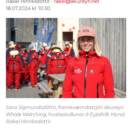
Rakel Hinriksdóttir -
rakel@akureyri.net
18.07.2024 kl. 10:30
Sara Sigmundsdóttir, framkvæmdastjóri Akureyri
Whale Watching, hvalaskoðunar á Eyjafirði. Mynd:
Rakel Hinriksdóttir