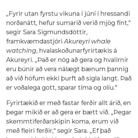
„Fyrir utan fyrstu vikuna í júní í hressandi
norðanátt, hefur sumarið verið mjög fínt,“
segir Sara Sigmundsdóttir,
framkvæmdastjóri
Akureyri whale
watching
, hvalaskoðunarfyrirtækis á
Akureyri. „Það er nóg að gera og hvalirnir
eru búnir að vera nálægt bænum þannig
að við höfum ekki þurft að sigla langt. Það
er voðalega gott, sparar tíma og olíu.“
Fyrirtækið er með fastar ferðir allt árið, en
þegar mikið er að gera er bætt við. „Þegar
skemmtiferðarskipin koma, erum við
með fleiri ferðir,“ segir Sara. „Ef það