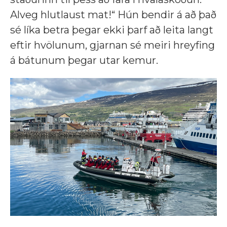
Alveg hlutlaust mat!“ Hún bendir á að það
sé líka betra þegar ekki þarf að leita langt
eftir hvölunum, gjarnan sé meiri hreyfing
á bátunum þegar utar kemur.