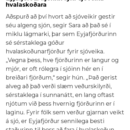
hvalaskoðara
Aðspurð að því hvort að sjóveikir gestir
séu algeng sjón, segir Sara að það sé í
miklu lágmarki, þar sem Eyjafjörðurinn
sé sérstaklega góður
hvalaskoðunarfjörður fyrir sjóveika.
„Vegna þess, hve fjörðurinn er langur og
mjór, er oft rólegra í sjóinn hér en í
breiðari fjörðum,“ segir hún. „Það gerist
alveg að það verði slæm veðurskilyrði,
sérstaklega í sunnanátt, en lang oftast
njótum við þess hvernig fjörðurinn er í
laginu. Fyrir fólk sem verður gjarnan veikt
á sjó, er Eyjafjörður sennilega besti
staðurinn til þess að fara í hvalaskoðun.