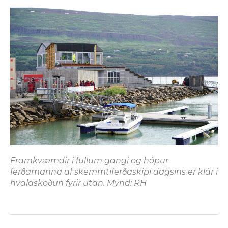
Framkvæmdir í fullum gangi og hópur
ferðamanna af skemmtiferðaskipi dagsins er klár í
hvalaskoðun fyrir utan. Mynd: RH