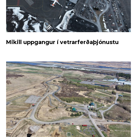
Mikill uppgangur í vetrarferðaþjónustu