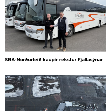
SBA-Norðurleið kaupir rekstur Fjallasýnar