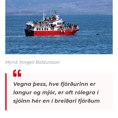
Mynd: Þorgeir Baldursson
Vegna þess, hve fjörðurinn er
langur og mjór, er oft rólegra í
sjóinn hér en í breiðari fjörðum