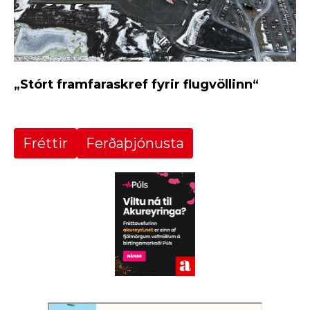
„Stórt framfaraskref fyrir flugvöllinn“
Fréttir
Ferðaþjónusta