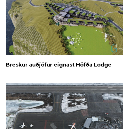
Breskur auðjöfur eignast Höfða Lodge