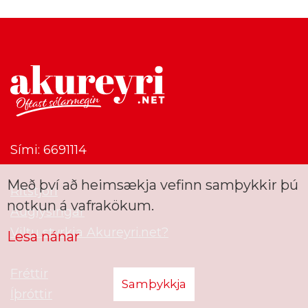
Sími: 6691114
Með því að heimsækja vefinn samþykkir þú
Ritstjóri
notkun á vafrakökum.
Auglýsingar
Viltu styrkja Akureyri.net?
Lesa nánar
Fréttir
Samþykkja
Íþróttir