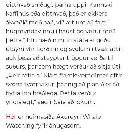
eitthvað sniðugt þarna uppi. Kannski
kaffihús eða eitthvað, það er ekkert
ákveðið með það, við ætlum að fara í
hugmyndavinnu í haust og vetur með
þetta.“ Efri hæðin mun státa af góðu
útsýni yfir fjörðinn og svölum í tvær áttir,
auk þess að steyptar tröppur verða til
suðurs, þar sem hægt verður að sitja úti.
„Þeir ætla að klára framkvæmdirnar eftir
svona tvær vikur, þannig að planið er að
flytja inn bráðlega. Þetta verður
yndislegt,“ segir Sara að lokum.
Hér
er heimasíða Akureyri Whale
Watching fyrir áhugasöm.