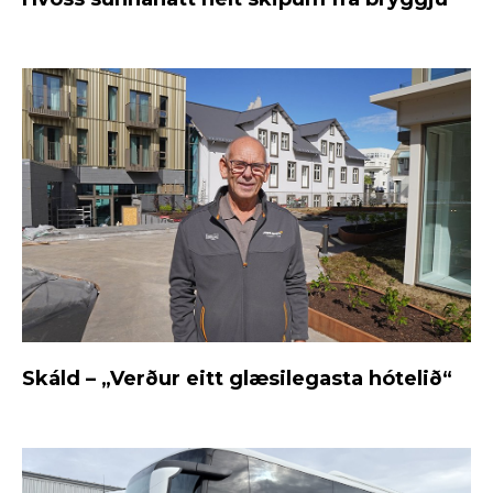
Skáld – „Verður eitt glæsilegasta hótelið“