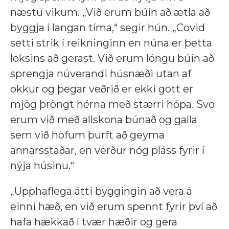
næstu vikum. „Við erum búin að ætla að
byggja í langan tíma,“ segir hún. „Covid
setti strik í reikninginn en núna er þetta
loksins að gerast. Við erum löngu búin að
sprengja núverandi húsnæði utan af
okkur og þegar veðrið er ekki gott er
mjög þröngt hérna með stærri hópa. Svo
erum við með allskona búnað og galla
sem við höfum þurft að geyma
annarsstaðar, en verður nóg pláss fyrir í
nýja húsinu.“
„Upphaflega átti byggingin að vera á
einni hæð, en við erum spennt fyrir því að
hafa hækkað í tvær hæðir og gera