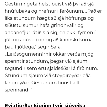
Gestirnir geta helst búist við því að sjá
hnúfubaka og hrefnur í ferðunum. „Það er
líka stundum hægt að sjá höfrunga og
síðustu sumur hafa grindhvalir og
andanefjur látið sjá sig, en ekki fyrr en í
júlí og ágúst, þannig að kannski koma
þau fljótlega,“ segir Sara.
„Leiðsögumennirnir okkar verða mjög
spenntir stundum, þegar við sjáum
tegundir sem eru sjaldséðari á firðinum.
Stundum sjáum við steypireyðar eða
langreyðar. Gestunum finnst allt
spennandi.“
Eyjafjörður kjörinn fyrir sjóveika