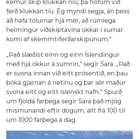
kemur skip klukkan níu, þá höfum við
ferð klukkan tíu. Ég myndi segja, án þess
að hafa tölurnar hjá mér, að rúmlega
helmingur viðskiptavina okkar í sumar
komi af skemmtiferðarskipunum.“
„Það slæðist einn og einn Íslendingur
með hjá okkur á sumrin,“ segir Sara. „Það
er svona innan við eitt prósentið, en þau
bóka gjarnan á netinu og þar sér maður
svona eitt og eitt íslenskt nafn.“ Spurð
um fjölda farþega segir Sara það mjög
mismunandi eftir dögum, allt frá 100 til
um 1000 farþega á dag.