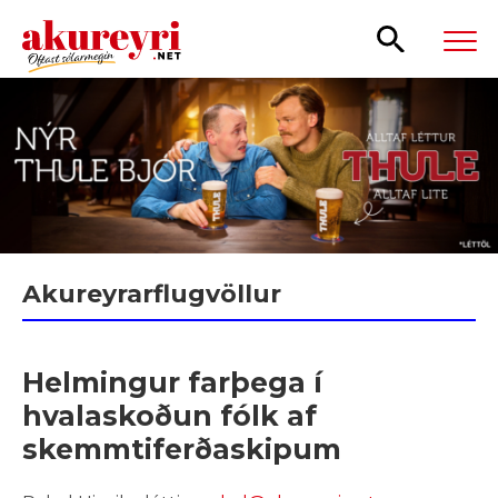
Leita
Akureyrarflugvöllur
Helmingur farþega í
hvalaskoðun fólk af
skemmtiferðaskipum