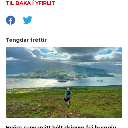
TIL BAKA Í YFIRLIT
Tengdar fréttir
Hvöss sunnanátt hélt skipum frá bryggju