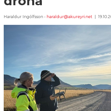
dróna
Haraldur Ingólfsson -
haraldur@akureyri.net
19.10.2