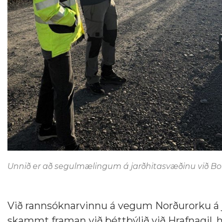
Unnið er að segulmælingum á jarðhitasvæðinu við Botn í
Við rannsóknarvinnu á vegum Norðurorku á j
skammt framan við þéttbýlið við Hrafnagil, h