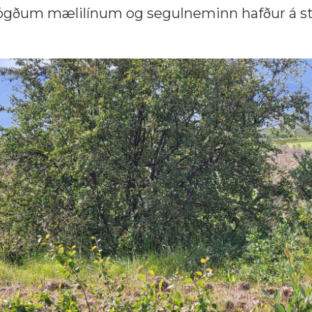
tlögðum mælilínum og segulneminn hafður á st