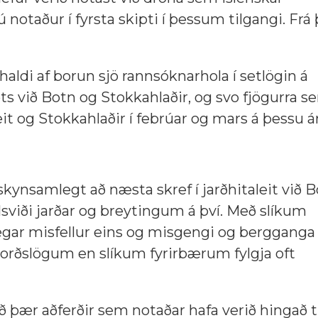
 notaður í fyrsta skipti í þessum tilgangi. Frá
ldi af borun sjö rannsóknarhola í setlögin á
óts við Botn og Stokkahlaðir, og svo fjögurra 
eit og Stokkahlaðir í febrúar og mars á þessu ár
kynsamlegt að næsta skref í jarðhitaleit við B
viði jarðar og breytingum á því. Með slíkum
egar misfellur eins og misgengi og berggang
rborðslögum en slíkum fyrirbærum fylgja oft
þær aðferðir sem notaðar hafa verið hingað ti