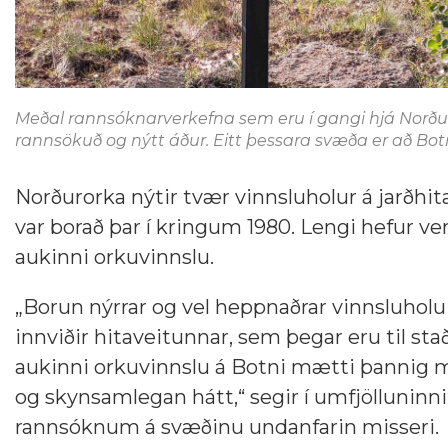
Meðal rannsóknarverkefna sem eru í gangi hjá Norðu
rannsökuð og nýtt áður. Eitt þessara svæða er að Botn
Norðurorka nýtir tvær vinnsluholur á jarðhit
var borað þar í kringum 1980. Lengi hefur veri
aukinni orkuvinnslu.
„Borun nýrrar og vel heppnaðrar vinnsluholu
innviðir hitaveitunnar, sem þegar eru til sta
aukinni orkuvinnslu á Botni mætti þannig m
og skynsamlegan hátt,“ segir í umfjölluninni 
rannsóknum á svæðinu undanfarin misseri.