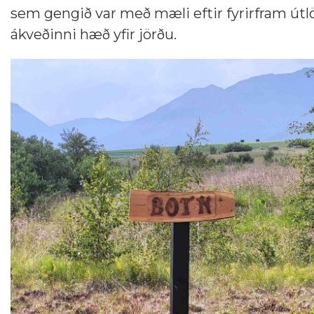
sem gengið var með mæli eftir fyrirfram ú
ákveðinni hæð yfir jörðu.