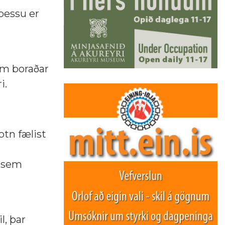
 þessu er
sem boraðar
i.
otn fælist
a sem
l, þar