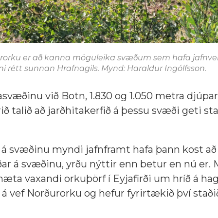
rorku er að kanna möguleika svæðum sem hafa jafnvel
i rétt sunnan Hrafnagils. Mynd: Haraldur Ingólfsson.
asvæðinu við Botn, 1.830 og 1.050 metra djúpar,
ð talið að jarðhitakerfið á þessu svæði geti st
 á svæðinu myndi jafnframt hafa þann kost að
ðar á svæðinu, yrðu nýttir enn betur en nú er.
æta vaxandi orkuþörf í Eyjafirði um hríð á 
á vef Norðurorku og hefur fyrirtækið því staðið