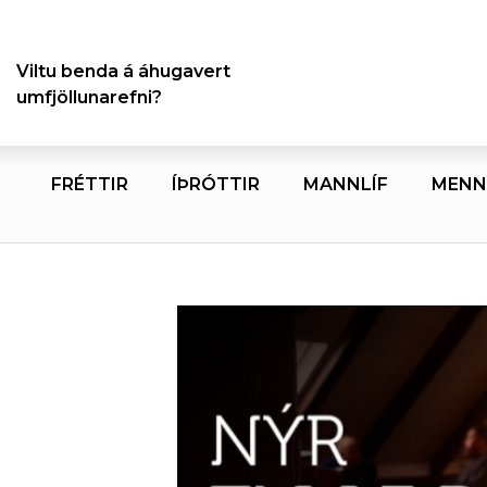
Viltu benda á áhugavert
umfjöllunarefni?
FRÉTTIR
ÍÞRÓTTIR
MANNLÍF
MENN