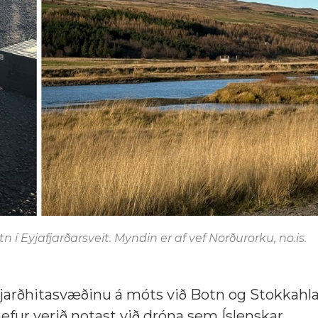
 Eyjafjarðarsveit. Myndin er af vef Norðurorku, no.is.
arðhitasvæðinu á móts við Botn og Stokkahla
efur verið notast við dróna sem Íslenskar