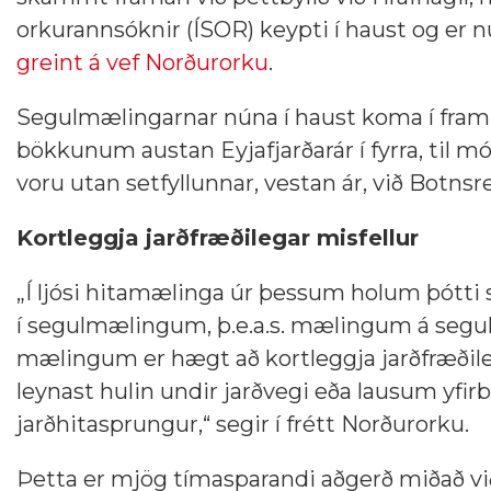
orkurannsóknir (ÍSOR) keypti í haust og er nú
greint á vef Norðurorku
.
Segulmælingarnar núna í haust koma í framha
bökkunum austan Eyjafjarðarár í fyrra, til m
voru utan setfyllunnar, vestan ár, við Botnsr
Kortleggja jarðfræðilegar misfellur
„Í ljósi hitamælinga úr þessum holum þótti s
í segulmælingum, þ.e.a.s. mælingum á seguls
mælingum er hægt að kortleggja jarðfræðil
leynast hulin undir jarðvegi eða lausum yfi
jarðhitasprungur,“ segir í frétt Norðurorku.
Þetta er mjög tímasparandi aðgerð miðað við 