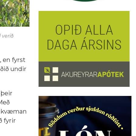
 verið
 en fyrst
aðið undir
 þeir
 Með
hagkvæman
 fyrir