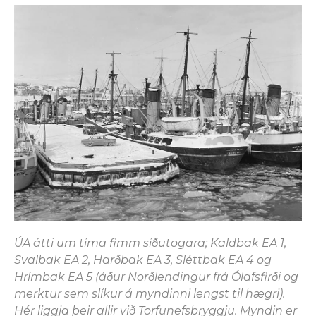
ÚA átti um tíma fimm síðutogara; Kaldbak EA 1,
Svalbak EA 2, Harðbak EA 3, Sléttbak EA 4 og
Hrímbak EA 5 (áður Norðlendingur frá Ólafsfirði og
merktur sem slíkur á myndinni lengst til hægri).
Hér liggja þeir allir við Torfunefsbryggju. Myndin er