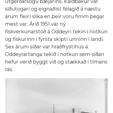
útgerðarsögu bæjarins. Kaldbakur var
síðutogari og eignaðist félagið á næstu
árum fleiri slíka en þeir voru fimm þegar
mest var. Árið 1951 var ný
fiskverkunarstöð á Oddeyri tekin í notkun
og fiskurinn í fyrsta skipti unninn í landi.
Sex árum síðar var hraðfrystihús á
Oddeyrartanga tekið í notkun sem síðan
hefur verið byggt við og stækkað í tímans
rás.