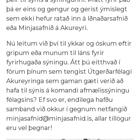
þá er eins og gengur og gerist ýmislegt
sem ekki hefur ratað inn á Iðnaðarsafnið
eða Minjasafnið á Akureyri.
Nú leitum við því til ykkar og óskum eftir
gripum eða munum til láns fyrir
fyrirhugaða sýningu. Átt þú eitthvað í
fórum þínum sem tengist Útgerðarfélagi
Akureyringa sem gaman gæti verið að
hafa til sýnis á komandi afmælissýningu
félagsins? Ef svo er, endilega hafðu
samband við okkur í gegnum netfangið
minjasafnid@minjasafnid.is, allar tillögur
eru vel þegnar!