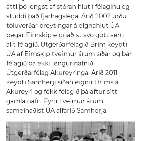
átti þó lengst af stóran hlut í félaginu og
studdi það fjárhagslega. Árið 2002 urðu
töluverðar breytingar á eignahlut ÚA
þegar Eimskip eignaðist svo gott sem
allt félagið. Útgerðarfélagið Brim keypti
ÚA af Eimskip tveimur árum síðar og bar
félagið þá ekki lengur nafnið
Útgerðarfélag Akureyringa. Árið 2011
keypti Samherji síðan eignir Brims á
Akureyri og fékk félagið þá aftur sitt
gamla nafn. Fyrir tveimur árum
sameinaðist ÚA alfarið Samherja.