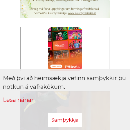
Með því að heimsækja vefinn samþykkir þú
notkun á vafrakökum.
Lesa nánar
Samþykkja