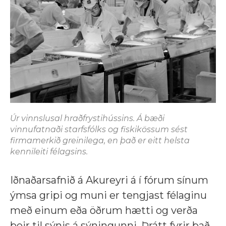
Úr vinnslusal hraðfrystihússins. Á bæði
vinnufatnaði starfsfólks og fiskikössum sést
firmamerkið greinilega, en það er eitt helsta
kennileiti félagsins.
Iðnaðarsafnið á Akureyri á í fórum sínum
ýmsa gripi og muni er tengjast félaginu
með einum eða öðrum hætti og verða
þeir til sýnis á sýningunni. Þrátt fyrir það