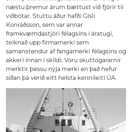
næstu þremur árum bættust við fjórir til
viðbótar. Stuttu áður hafði Gísli
Konráðsson, sem var annar
framkvæmdastjóri félagsins í áratugi,
teiknað upp firmamerki sem
samanstendur af fangamerki félagsins og
akkeri innan í skildi. Voru skuttogararnir
merktir þessu nýja merki en það hefur
síðan þá verið eitt helsta kennileiti ÚA.