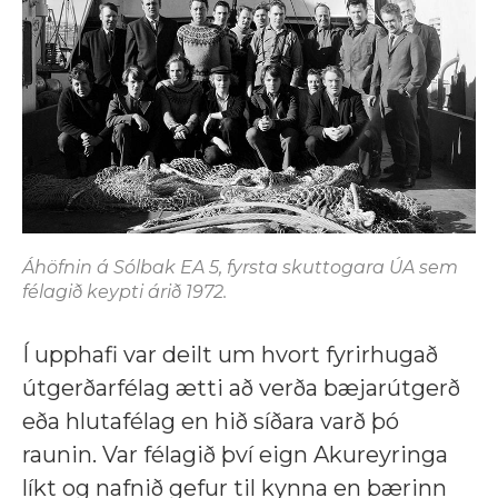
Áhöfnin á Sólbak EA 5, fyrsta skuttogara ÚA sem
félagið keypti árið 1972.
Í upphafi var deilt um hvort fyrirhugað
útgerðarfélag ætti að verða bæjarútgerð
eða hlutafélag en hið síðara varð þó
raunin. Var félagið því eign Akureyringa
líkt og nafnið gefur til kynna en bærinn