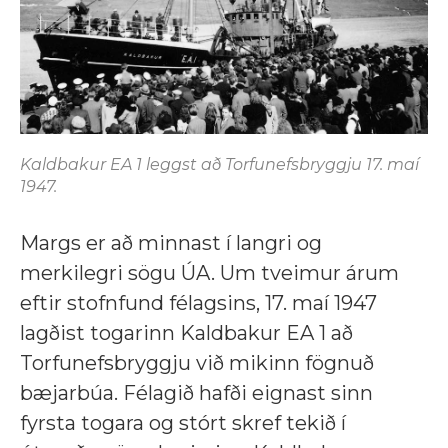
Kaldbakur EA 1 leggst að Torfunefsbryggju 17. maí
1947.
Margs er að minnast í langri og
merkilegri sögu ÚA. Um tveimur árum
eftir stofnfund félagsins, 17. maí 1947
lagðist togarinn Kaldbakur EA 1 að
Torfunefsbryggju við mikinn fögnuð
bæjarbúa. Félagið hafði eignast sinn
fyrsta togara og stórt skref tekið í