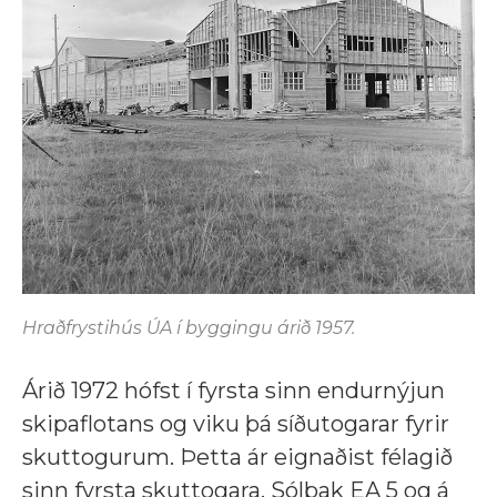
Hraðfrystihús ÚA í byggingu árið 1957.
Árið 1972 hófst í fyrsta sinn endurnýjun
skipaflotans og viku þá síðutogarar fyrir
skuttogurum. Þetta ár eignaðist félagið
sinn fyrsta skuttogara, Sólbak EA 5 og á