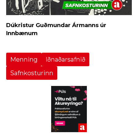
Dúkristur Guðmundar Ármanns úr
Innbænum
Menning
Iðnaðarsafnið
Safnkosturinn