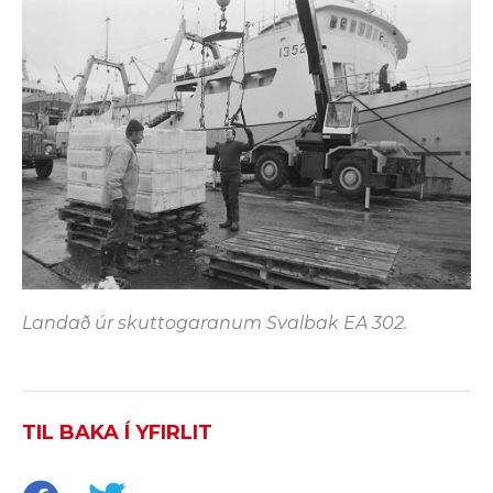
Landað úr skuttogaranum Svalbak EA 302.
TIL BAKA Í YFIRLIT