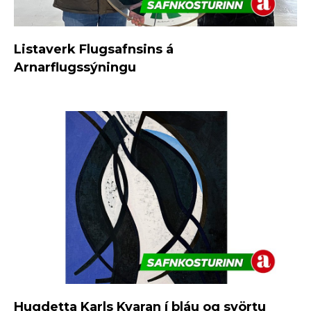
Listaverk Flugsafnsins á
Arnarflugssýningu
Hugdetta Karls Kvaran í bláu og svörtu