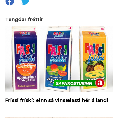
Tengdar fréttir
Frissi fríski: einn sá vinsælasti hér á landi