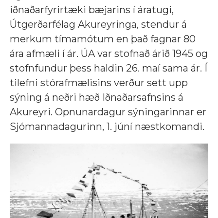
iðnaðarfyrirtæki bæjarins í áratugi,
Útgerðarfélag Akureyringa, stendur á
merkum tímamótum en það fagnar 80
ára afmæli í ár. ÚA var stofnað árið 1945 og
stofnfundur þess haldin 26. maí sama ár. Í
tilefni stórafmælisins verður sett upp
sýning á neðri hæð Iðnaðarsafnsins á
Akureyri. Opnunardagur sýningarinnar er
Sjómannadagurinn, 1. júní næstkomandi.