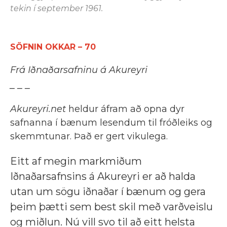
tekin í september 1961.
SÖFNIN OKKAR – 70
Frá Iðnaðarsafninu á Akureyri
_ _ _
Akureyri.net
heldur áfram að opna dyr
safnanna í bænum lesendum til fróðleiks og
skemmtunar. Það er gert vikulega.
Eitt af megin markmiðum
Iðnaðarsafnsins á Akureyri er að halda
utan um sögu iðnaðar í bænum og gera
þeim þætti sem best skil með varðveislu
og miðlun. Nú vill svo til að eitt helsta