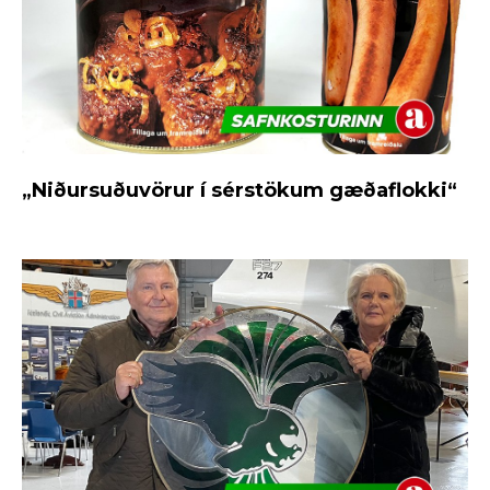
„Niðursuðuvörur í sérstökum gæðaflokki“