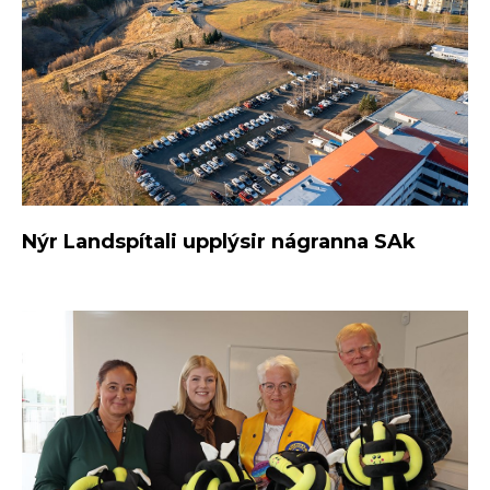
Nýr Landspítali upplýsir nágranna SAk