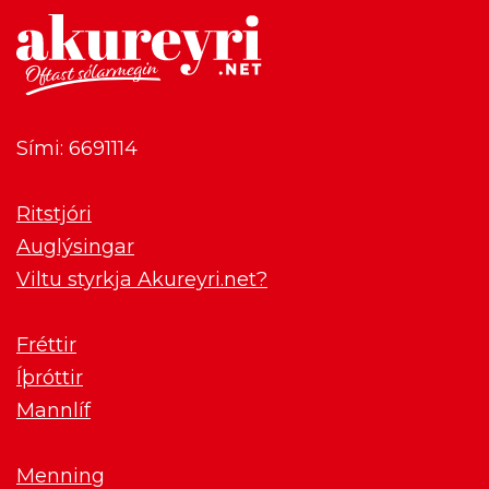
Sími: 6691114
Ritstjóri
Auglýsingar
Viltu styrkja Akureyri.net?
Fréttir
Íþróttir
Mannlíf
Menning