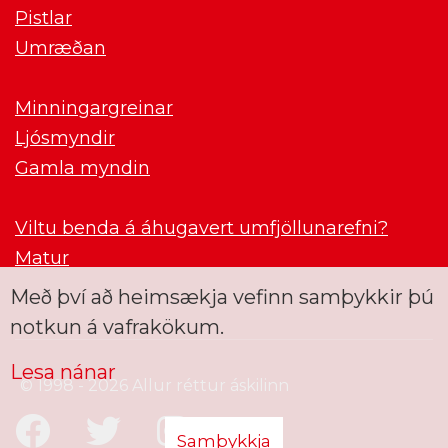
Pistlar
Umræðan
Minningargreinar
Ljósmyndir
Gamla myndin
Viltu benda á áhugavert umfjöllunarefni?
Matur
Með því að heimsækja vefinn samþykkir þú
notkun á vafrakökum.
Lesa nánar
© 1998 - 2026 Allur réttur áskilinn
Samþykkja