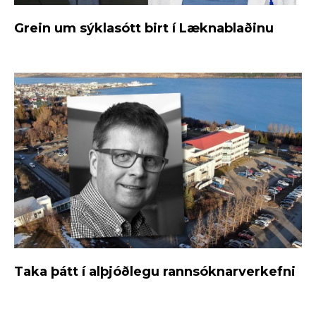
Grein um sýklasótt birt í Læknablaðinu
Taka þátt í alþjóðlegu rannsóknarverkefni