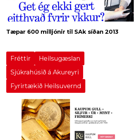
Tæpar 600 milljónir til SAk síðan 2013
Fréttir
Heilsugæslan
Sjúkrahúsið á Akureyri
Fyrirtækið Heilsuvernd