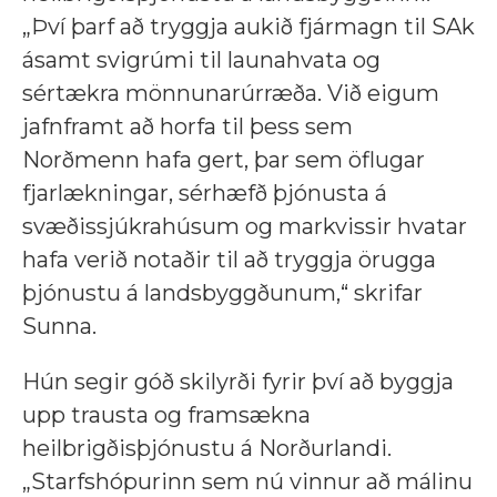
„Því þarf að tryggja aukið fjármagn til SAk
ásamt svigrúmi til launahvata og
sértækra mönnunarúrræða. Við eigum
jafnframt að horfa til þess sem
Norðmenn hafa gert, þar sem öflugar
fjarlækningar, sérhæfð þjónusta á
svæðissjúkrahúsum og markvissir hvatar
hafa verið notaðir til að tryggja örugga
þjónustu á landsbyggðunum,“ skrifar
Sunna.
Hún segir góð skilyrði fyrir því að byggja
upp trausta og framsækna
heilbrigðisþjónustu á Norðurlandi.
„Starfshópurinn sem nú vinnur að málinu