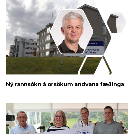
Ný rannsókn á orsökum andvana fæðinga