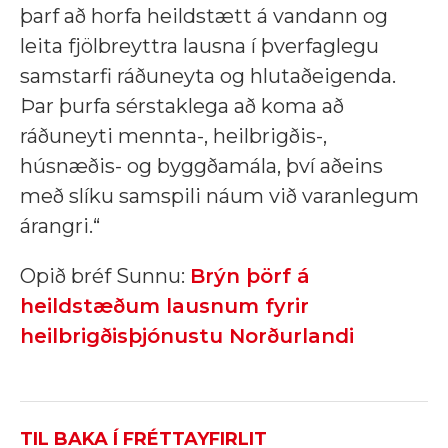
þarf að horfa heildstætt á vandann og
leita fjölbreyttra lausna í þverfaglegu
samstarfi ráðuneyta og hlutaðeigenda.
Þar þurfa sérstaklega að koma að
ráðuneyti mennta-, heilbrigðis-,
húsnæðis- og byggðamála, því aðeins
með slíku samspili náum við varanlegum
árangri.“
Opið bréf Sunnu:
Brýn þörf á
heildstæðum lausnum fyrir
heilbrigðisþjónustu Norðurlandi
TIL BAKA Í FRÉTTAYFIRLIT