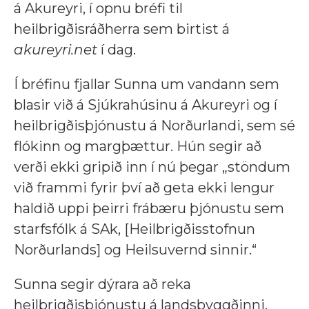
á Akureyri, í opnu bréfi til
heilbrigðisráðherra sem birtist á
akureyri.net
í dag.
Í bréfinu fjallar Sunna um vandann sem
blasir við á Sjúkrahúsinu á Akureyri og í
heilbrigðisþjónustu á Norðurlandi, sem sé
flókinn og margþættur. Hún segir að
verði ekki gripið inn í nú þegar „stöndum
við frammi fyrir því að geta ekki lengur
haldið uppi þeirri frábæru þjónustu sem
starfsfólk á SAk, [Heilbrigðisstofnun
Norðurlands] og Heilsuvernd sinnir.“
Sunna segir dýrara að reka
heilbrigðisþjónustu á landsbyggðinni.