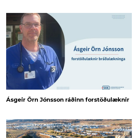
Ásgeir Örn Jónsson ráðinn forstöðulæknir