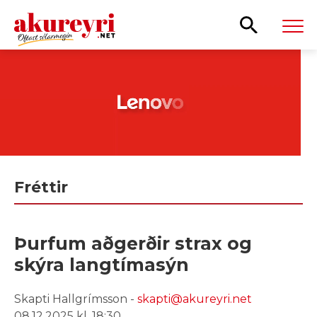
Leita
Fréttir
Þurfum aðgerðir strax og
skýra langtímasýn
Skapti Hallgrímsson -
skapti@akureyri.net
08.12.2025 kl. 18:30