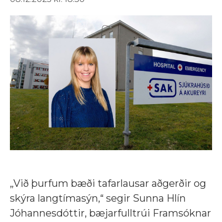
„Við þurfum bæði tafarlausar aðgerðir og
skýra langtímasýn,“ segir Sunna Hlín
Jóhannesdóttir, bæjarfulltrúi Framsóknar