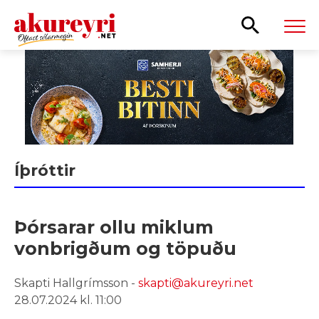
Leita
Íþróttir
Þórsarar ollu miklum
vonbrigðum og töpuðu
Skapti Hallgrímsson -
skapti@akureyri.net
28.07.2024 kl. 11:00