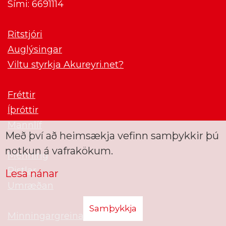
Sími: 6691114
Ritstjóri
Auglýsingar
Viltu styrkja Akureyri.net?
Fréttir
Íþróttir
Mannlíf
Með því að heimsækja vefinn samþykkir þú
notkun á vafrakökum.
Menning
Pistlar
Lesa nánar
Umræðan
Samþykkja
Minningargreinar