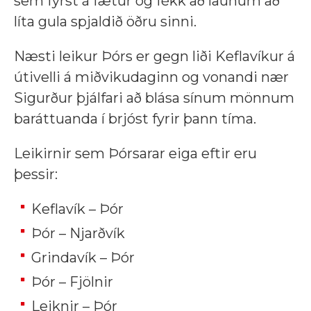
sem fyrst á fætur og fékk að launum að
líta gula spjaldið öðru sinni.
Næsti leikur Þórs er gegn liði Keflavíkur á
útivelli á miðvikudaginn og vonandi nær
Sigurður þjálfari að blása sínum mönnum
baráttuanda í brjóst fyrir þann tíma.
Leikirnir sem Þórsarar eiga eftir eru
þessir:
Keflavík – Þór
Þór – Njarðvík
Grindavík – Þór
Þór – Fjölnir
Leiknir – Þór