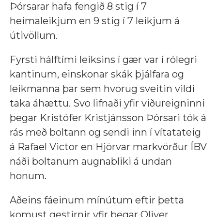
Þórsarar hafa fengið 8 stig í 7
heimaleikjum en 9 stig í 7 leikjum á
útivöllum.
Fyrsti hálftími leiksins í gær var í rólegri
kantinum, einskonar skák þjálfara og
leikmanna þar sem hvorug sveitin vildi
taka áhættu. Svo lifnaði yfir viðureigninni
þegar Kristófer Kristjánsson Þórsari tók á
rás með boltann og sendi inn í vítatateig
á Rafael Victor en Hjörvar markvörður ÍBV
náði boltanum augnabliki á undan
honum.
Aðeins fáeinum mínútum eftir þetta
komust gestirnir yfir þegar Oliver