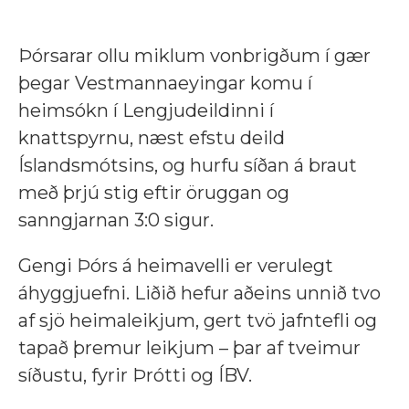
Þórsarar ollu miklum vonbrigðum í gær
þegar Vestmannaeyingar komu í
heimsókn í Lengjudeildinni í
knattspyrnu, næst efstu deild
Íslandsmótsins, og hurfu síðan á braut
með þrjú stig eftir öruggan og
sanngjarnan 3:0 sigur.
Gengi Þórs á heimavelli er verulegt
áhyggjuefni. Liðið hefur aðeins unnið tvo
af sjö heimaleikjum, gert tvö jafntefli og
tapað þremur leikjum – þar af tveimur
síðustu, fyrir Þrótti og ÍBV.