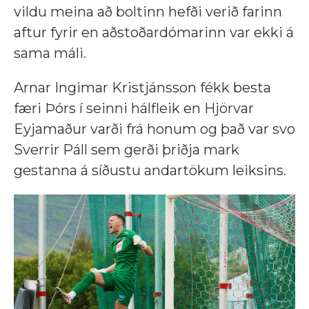
vildu meina að boltinn hefði verið farinn
aftur fyrir en aðstoðardómarinn var ekki á
sama máli.
Arnar Ingimar Kristjánsson fékk besta
færi Þórs í seinni hálfleik en Hjörvar
Eyjamaður varði frá honum og það var svo
Sverrir Páll sem gerði þriðja mark
gestanna á síðustu andartökum leiksins.