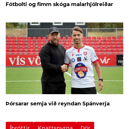
Fótbolti og fimm skóga malarhjólreiðar
Þórsarar semja við reyndan Spánverja
Íþróttir
Knattspyrna
Þór