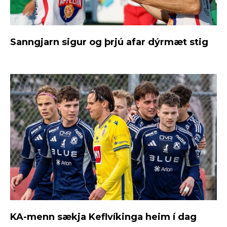
Sanngjarn sigur og þrjú afar dýrmæt stig
KA-menn sækja Keflvíkinga heim í dag