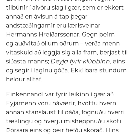
tilbúnir í alvöru slag í gær, sem er ekkert
annað en ávísun á tap þegar
andstæðingarnir eru lærisveinar
Hermanns Hreiðarssonar. Gegn þeim –
og auðvitað öllum öðrum – verða menn
vitaskuld að leggja sig alla fram, berjast til
síðasta manns;
Deyja fyrir klúbbinn
, eins
og segir í laginu góða. Ekki bara stundum
heldur alltaf.
Einkennandi var fyrir leikinn í gær að
Eyjamenn voru háværir, hvöttu hvern
annan stanslaust til dáða, fögnuðu hverri
tæklingu og hverju misheppnuðu skoti
Þórsara eins og þeir hefðu skorað. Hins