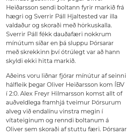
Heiðarsson sendi boltann fyrir markið frá
hægri og Sverrir Páll Hjaltested var illa
valdaður og skoraði með hörkuskalla.
Sverrir Páll fékk dauðafæri nokkrum
mínútum síðar en þá sluppu Þórsarar
með skrekkinn því ótrúlegt var að hann
skyldi ekki hitta markið.
Aðeins voru liðnar fjórar mínútur af seinni
hálfleik þegar Oliver Heiðarsson kom ÍBV
í 2:0. Alex Freyr Hilmarsson komst allt of
auðveldlega framhjá tveimur Þórsurum
alveg við endalínu vinstra megin í
vítateiginum og renndi boltanum á
Oliver sem skoraði af stuttu færi. Þórsarar