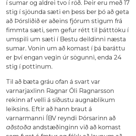
í sumar og aldrei tvo í röð. Þeir eru með 17
stig í sjöunda sæti en þess ber þó að geta
að Þórsliðið er aðeins fjórum stigum frá
fimmta sæti, sem gefur rétt til þátttöku í
umspili um sæti í Bestu deildinni næsta
sumar. Vonin um að komast í þá baráttu
er því engan vegin úr sögunni, enda 24
stig í pottinum.
Til að bæta gráu ofan á svart var
varnarjaxlinn Ragnar Óli Ragnarsson
rekinn af velli á síðustu augnablikum
leiksins. Eftir að hann braut á
varnarmanni ÍBV reyndi Þórsarinn að
aðstoða
andstæðinginn við að komast