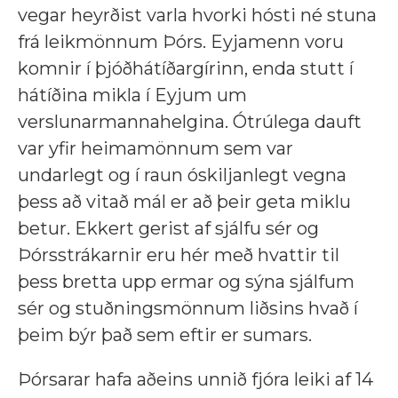
vegar heyrðist varla hvorki hósti né stuna
frá leikmönnum Þórs. Eyjamenn voru
komnir í þjóðhátíðargírinn, enda stutt í
hátíðina mikla í Eyjum um
verslunarmannahelgina. Ótrúlega dauft
var yfir heimamönnum sem var
undarlegt og í raun óskiljanlegt vegna
þess að vitað mál er að þeir geta miklu
betur. Ekkert gerist af sjálfu sér og
Þórsstrákarnir eru hér með hvattir til
þess bretta upp ermar og sýna sjálfum
sér og stuðningsmönnum liðsins hvað í
þeim býr það sem eftir er sumars.
Þórsarar hafa aðeins unnið fjóra leiki af 14