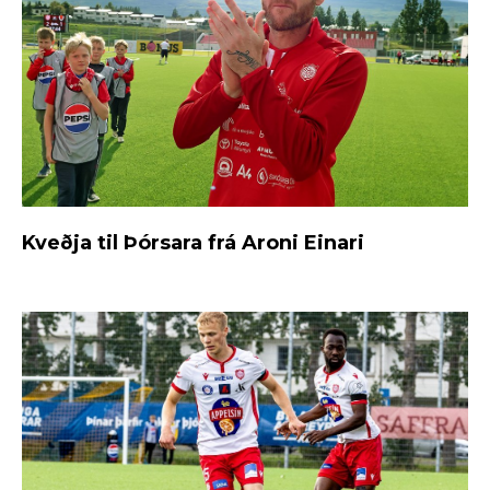
Kveðja til Þórsara frá Aroni Einari