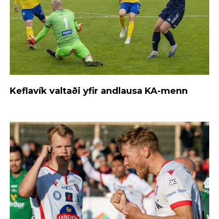
Keflavík valtaði yfir andlausa KA-menn