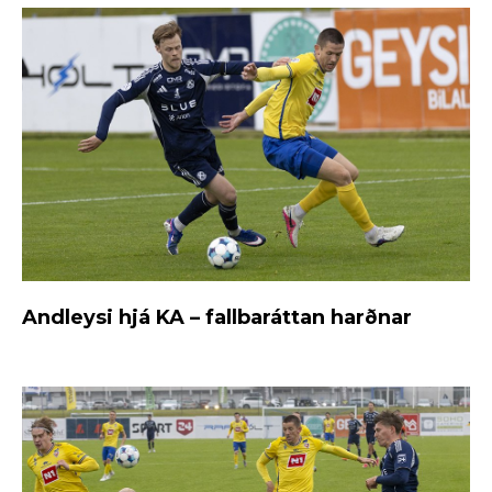
Andleysi hjá KA – fallbaráttan harðnar