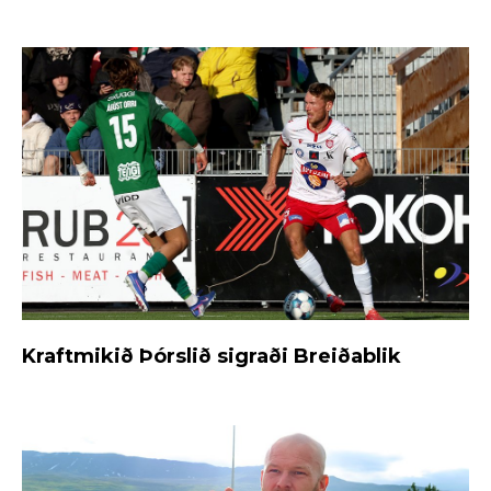
Kraftmikið Þórslið sigraði Breiðablik