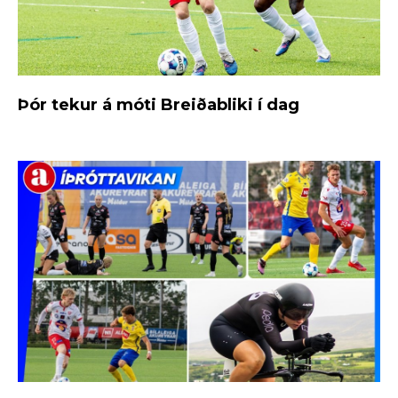
Þór tekur á móti Breiðabliki í dag