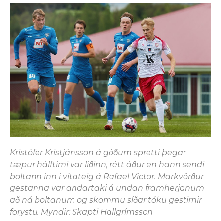
Kristófer Kristjánsson á góðum spretti þegar
tæpur hálftími var liðinn, rétt áður en hann sendi
boltann inn í vítateig á Rafael Victor. Markvörður
gestanna var andartaki á undan framherjanum
að ná boltanum og skömmu síðar tóku gestirnir
forystu. Myndir: Skapti Hallgrímsson