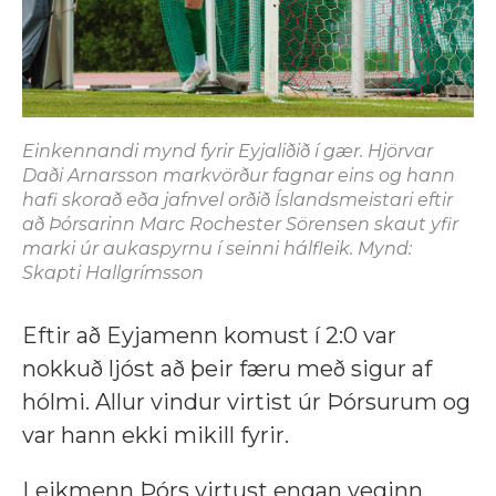
Einkennandi mynd fyrir Eyjaliðið í gær. Hjörvar
Daði Arnarsson markvörður fagnar eins og hann
hafi skorað eða jafnvel orðið Íslandsmeistari eftir
að Þórsarinn Marc Rochester Sörensen skaut yfir
marki úr aukaspyrnu í seinni hálfleik. Mynd:
Skapti Hallgrímsson
Eftir að Eyjamenn komust í 2:0 var
nokkuð ljóst að þeir færu með sigur af
hólmi. Allur vindur virtist úr Þórsurum og
var hann ekki mikill fyrir.
Leikmenn Þórs virtust engan veginn