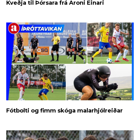
Kveðja til Þórsara frá Aroni Einari
Fótbolti og fimm skóga malarhjólreiðar