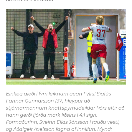
Einlæg gleði í fyrri leiknum gegn Fylki! Sigfús
Fannar Gunnarsson (37) hleypur að
stjórnarmönnum knattspyrnudeildar Þórs eftir að
hann gerði fjórða mark liðsins í 4:1 sigri.
Formaðurinn, Sveinn Elías Jónsson í rauðu vesti,
og Aðalgeir Axelsson fagna af innlifun. Mynd: