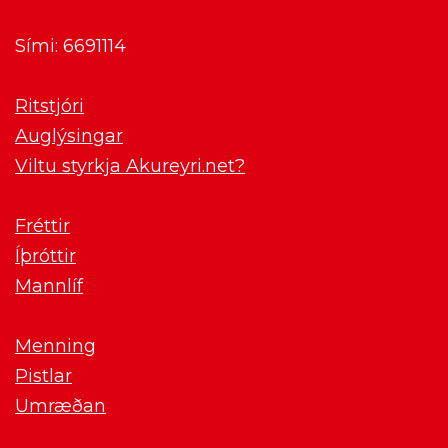
Sími: 6691114
Ritstjóri
Auglýsingar
Viltu styrkja Akureyri.net?
Fréttir
Íþróttir
Mannlíf
Menning
Pistlar
Umræðan