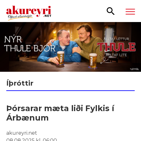
Leita
Íþróttir
Þórsarar mæta liði Fylkis í
Árbænum
akureyri.net
08.08.2025 kl. 06:00