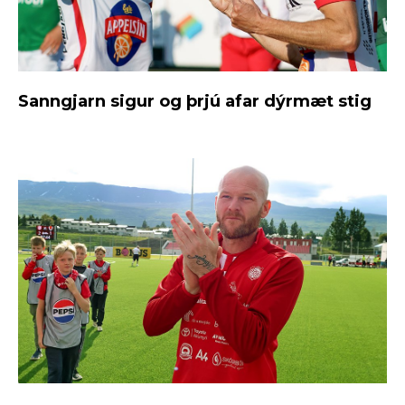
Sanngjarn sigur og þrjú afar dýrmæt stig