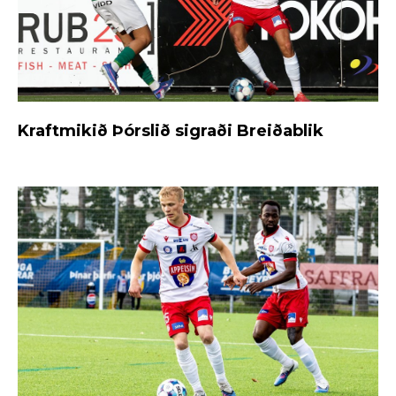
Kraftmikið Þórslið sigraði Breiðablik