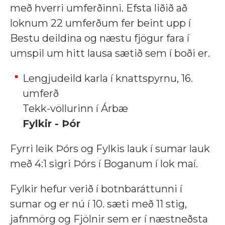
með hverri umferðinni. Efsta liðið að
loknum 22 umferðum fer beint upp í
Bestu deildina og næstu fjögur fara í
umspil um hitt lausa sætið sem í boði er.
Lengjudeild karla í knattspyrnu, 16.
umferð
Tekk-völlurinn í Árbæ
Fylkir - Þór
Fyrri leik Þórs og Fylkis lauk í sumar lauk
með 4:1 sigri Þórs í Boganum í lok maí.
Fylkir hefur verið í botnbaráttunni í
sumar og er nú í 10. sæti með 11 stig,
jafnmörg og Fjölnir sem er í næstneðsta