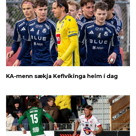
KA-menn sækja Keflvíkinga heim í dag