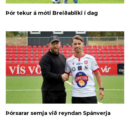
Þór tekur á móti Breiðabliki í dag
Þórsarar semja við reyndan Spánverja