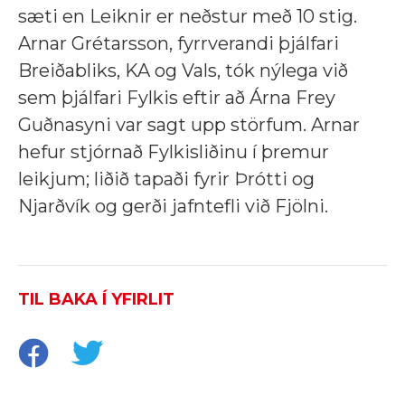
sæti en Leiknir er neðstur með 10 stig.
Arnar Grétarsson, fyrrverandi þjálfari
Breiðabliks, KA og Vals, tók nýlega við
sem þjálfari Fylkis eftir að Árna Frey
Guðnasyni var sagt upp störfum. Arnar
hefur stjórnað Fylkisliðinu í þremur
leikjum; liðið tapaði fyrir Þrótti og
Njarðvík og gerði jafntefli við Fjölni.
TIL BAKA Í YFIRLIT