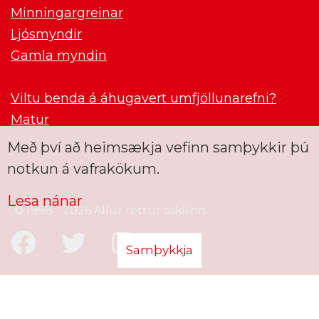
Minningargreinar
Ljósmyndir
Gamla myndin
Viltu benda á áhugavert umfjöllunarefni?
Matur
Með því að heimsækja vefinn samþykkir þú
notkun á vafrakökum.
Lesa nánar
© 1998 - 2026 Allur réttur áskilinn
Samþykkja