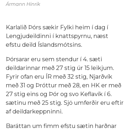
Ármann Hinrik
Karlalið Þórs sækir Fylki heim í dag í
Lengjudeildinni í knattspyrnu, næst
efstu deild Íslandsmótsins.
Þórsarar eru sem stendur í 4. sæti
deildarinnar með 27 stig úr 15 leikjum.
Fyrir ofan eru ÍR með 32 stig, Njarðvík
með 31 og Þróttur með 28, en HK er með
27 stig eins og Þór og svo Keflavík í 6.
sætinu með 25 stig. Sjö umferðir eru eftir
af deildarkeppninni.
Baráttan um fimm efstu sætin harðnar