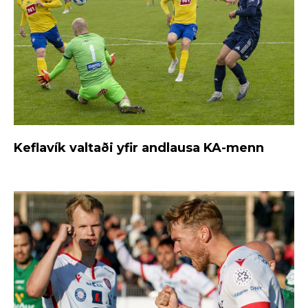
Keflavík valtaði yfir andlausa KA-menn