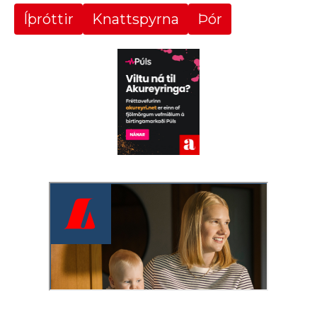
Íþróttir
Knattspyrna
Þór