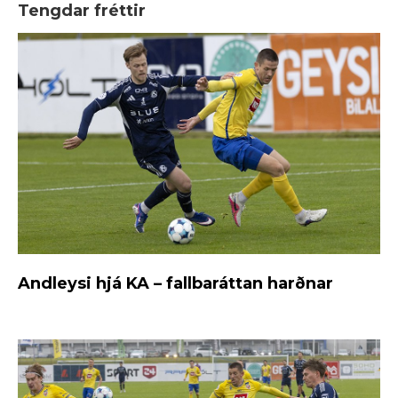
Tengdar fréttir
Andleysi hjá KA – fallbaráttan harðnar