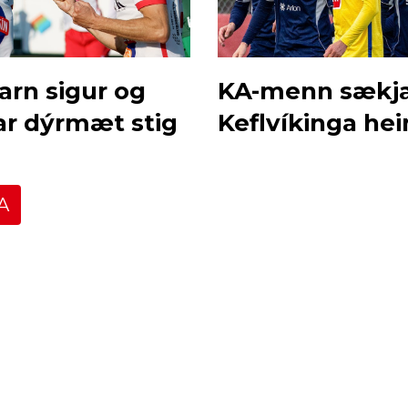
arn sigur og
KA-menn sækj
far dýrmæt stig
Keflvíkinga hei
A