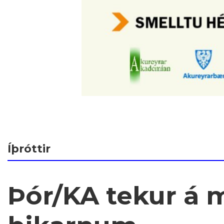
Íþróttir
Þór/KA tekur á m