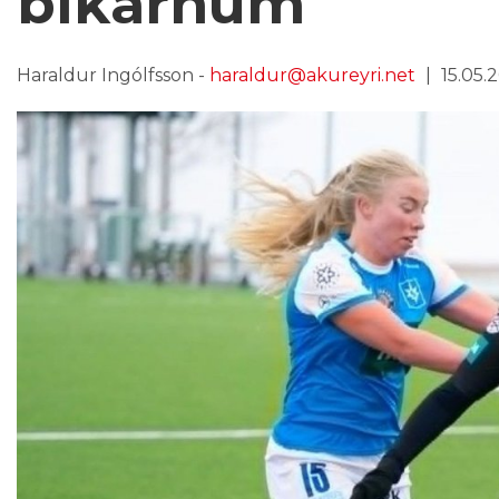
bikarnum
Haraldur Ingólfsson -
haraldur@akureyri.net
15.05.2