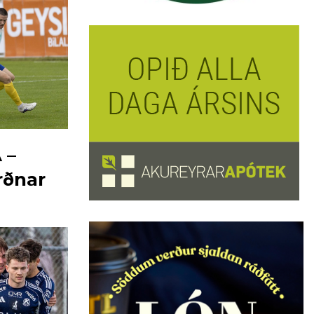
 –
rðnar