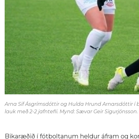
Arna Sif Ásgrímsdóttir og Hulda Hrund Arnarsdóttir í ba
lauk með 2-2 jafntefli. Mynd: Sævar Geir Sigurjónsson.
Bikaræðið í fótboltanum heldur áfram og kom