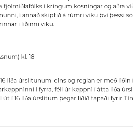
 fjölmiðlafólks í kringum kosningar og aðra vi
unni, í annað skiptið á rúmri viku því þessi s
nnar í liðinni viku.
Ásnum) kl. 18
16 liða úrslitunum, eins og reglan er með liðin 
rkeppninni í fyrra, féll úr keppni í átta liða úrs
l út í 16 liða úrslitum þegar liðið tapaði fyrir Ti