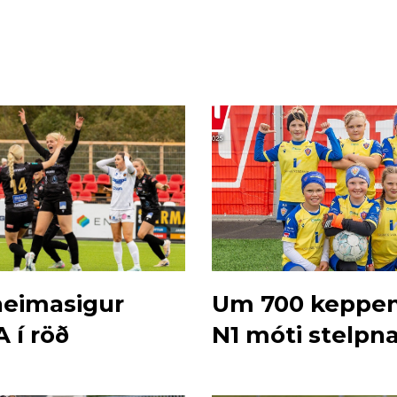
 heimasigur
Um 700 keppen
 í röð
N1 móti stelpn