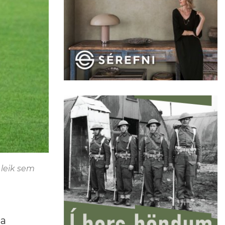
 leik sem
ta