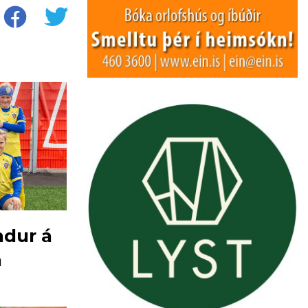
dur á
a