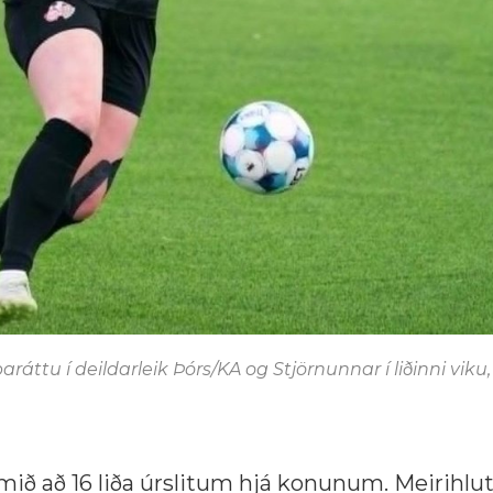
ráttu í deildarleik Þórs/KA og Stjörnunnar í liðinni viku,
ið að 16 liða úrslitum hjá konunum. Meirihlu