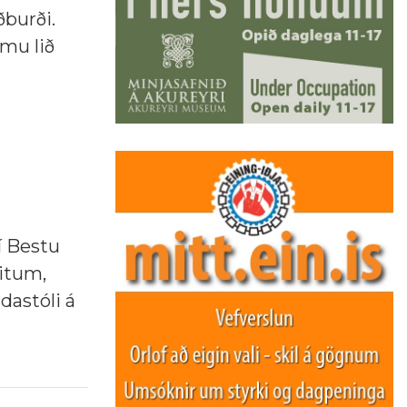
ðburði.
ömu lið
í Bestu
litum,
ndastóli á