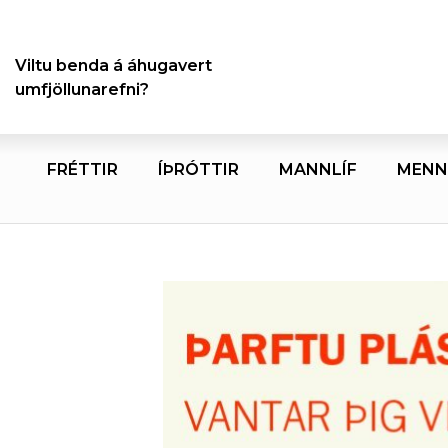
Viltu benda á áhugavert
umfjöllunarefni?
FRÉTTIR
ÍÞRÓTTIR
MANNLÍF
MENN