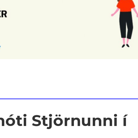
óti Stjörnunni í