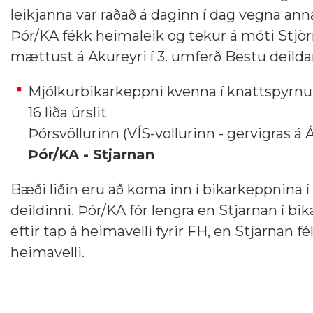
leikjanna var raðað á daginn í dag vegna anna
Þór/KA fékk heimaleik og tekur á móti Stjörn
mættust á Akureyri í 3. umferð Bestu deildari
Mjólkurbikarkeppni kvenna í knattspyrnu
16 liða úrslit
Þórsvöllurinn (VÍS-völlurinn - gervigras á 
Þór/KA - Stjarnan
Bæði liðin eru að koma inn í bikarkeppnina í 
deildinni. Þór/KA fór lengra en Stjarnan í bika
eftir tap á heimavelli fyrir FH, en Stjarnan fél
heimavelli.