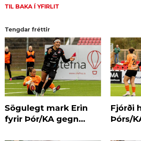
TIL BAKA Í YFIRLIT
Tengdar fréttir
Sögulegt mark Erin
Fjórði
fyrir Þór/KA gegn
Þórs/KA
Fram