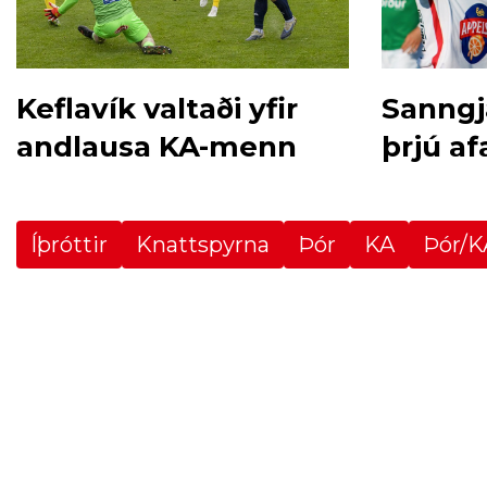
Keflavík valtaði yfir
Sanngj
andlausa KA-menn
þrjú a
Íþróttir
Knattspyrna
Þór
KA
Þór/K