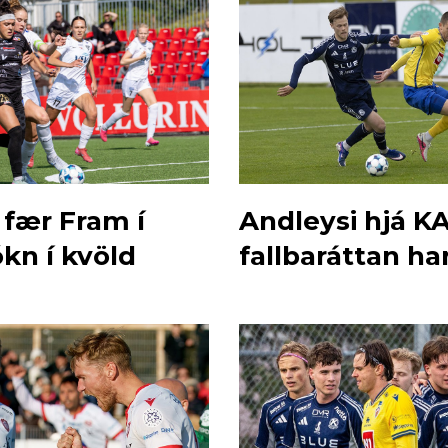
 fær Fram í
Andleysi hjá KA
kn í kvöld
fallbaráttan ha