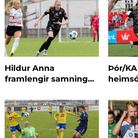
Hildur Anna
Þór/KA
framlengir samning
heimsó
við Þór/KA