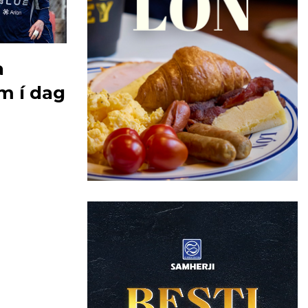
a
m í dag