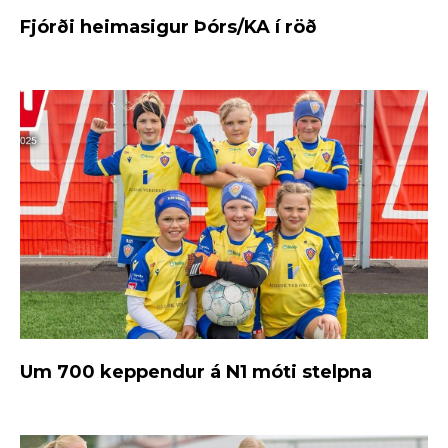
Fjórði heimasigur Þórs/KA í röð
Um 700 keppendur á N1 móti stelpna