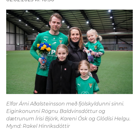
Elfar Árni Aðalsteinsson með fjölskyldunni sinni.
Eiginkonunni Rögnu Baldvinsdóttur og
dætrunum Írisi Björk, Kareni Ósk og Glódísi Helgu.
Mynd: Rakel Hinriksdóttir