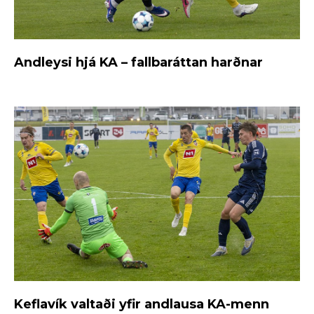
Andleysi hjá KA – fallbaráttan harðnar
Keflavík valtaði yfir andlausa KA-menn