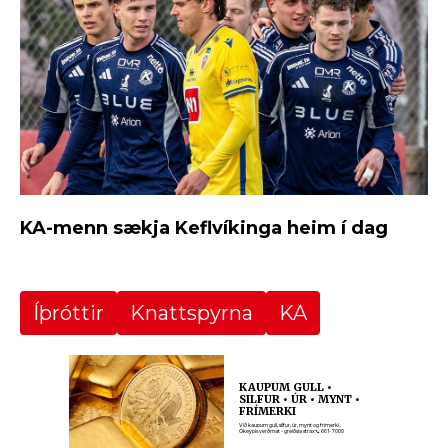
KA-menn sækja Keflvíkinga heim í dag
Íþróttir
Knattspyrna
KA