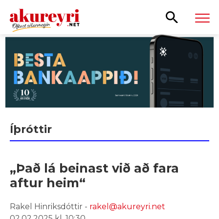
Leita
Íþróttir
„Það lá beinast við að fara
aftur heim“
Rakel Hinriksdóttir -
rakel@akureyri.net
02.02.2025 kl. 10:30