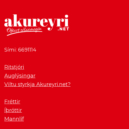
Sími: 6691114
Ritstjóri
Auglýsingar
Viltu styrkja Akureyri.net?
Fréttir
Íþróttir
Mannlíf