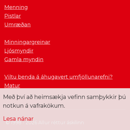
Menning
Pistlar
Umræðan
Minningargreinar
Ljósmyndir
Gamla myndin
Viltu benda á áhugavert umfjöllunarefni?
Matur
Með því að heimsækja vefinn samþykkir þú
notkun á vafrakökum.
Lesa nánar
© 1998 - 2026 Allur réttur áskilinn