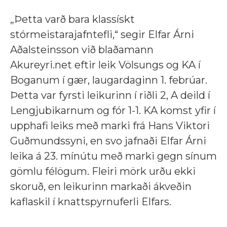
„Þetta varð bara klassískt
stórmeistarajafntefli,“ segir Elfar Árni
Aðalsteinsson við blaðamann
Akureyri.net eftir leik Völsungs og KA í
Boganum í gær, laugardaginn 1. febrúar.
Þetta var fyrsti leikurinn í riðli 2, A deild í
Lengjubikarnum og fór 1-1. KA komst yfir í
upphafi leiks með marki frá Hans Viktori
Guðmundssyni, en svo jafnaði Elfar Árni
leika á 23. mínútu með marki gegn sínum
gömlu félögum. Fleiri mörk urðu ekki
skoruð, en leikurinn markaði ákveðin
kaflaskil í knattspyrnuferli Elfars.