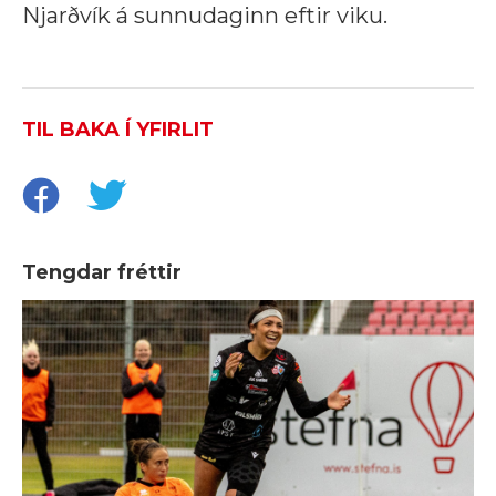
Njarðvík á sunnudaginn eftir viku.
TIL BAKA Í YFIRLIT
Tengdar fréttir