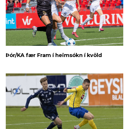
Þór/KA fær Fram í heimsókn í kvöld