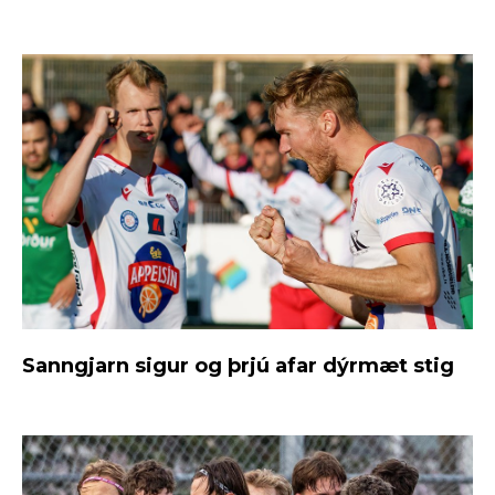
Sanngjarn sigur og þrjú afar dýrmæt stig