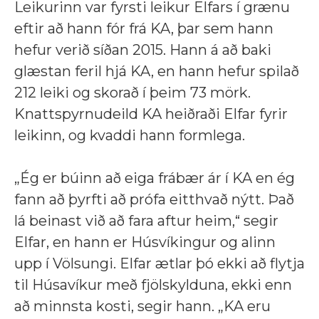
Leikurinn var fyrsti leikur Elfars í grænu
eftir að hann fór frá KA, þar sem hann
hefur verið síðan 2015. Hann á að baki
glæstan feril hjá KA, en hann hefur spilað
212 leiki og skorað í þeim 73 mörk.
Knattspyrnudeild KA heiðraði Elfar fyrir
leikinn, og kvaddi hann formlega.
„Ég er búinn að eiga frábær ár í KA en ég
fann að þyrfti að prófa eitthvað nýtt. Það
lá beinast við að fara aftur heim,“ segir
Elfar, en hann er Húsvíkingur og alinn
upp í Völsungi. Elfar ætlar þó ekki að flytja
til Húsavíkur með fjölskylduna, ekki enn
að minnsta kosti, segir hann. „KA eru