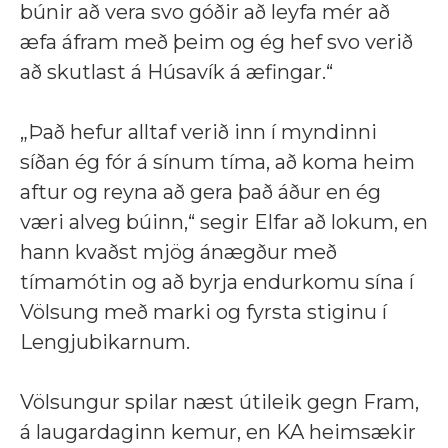
búnir að vera svo góðir að leyfa mér að
æfa áfram með þeim og ég hef svo verið
að skutlast á Húsavík á æfingar.“
„Það hefur alltaf verið inn í myndinni
síðan ég fór á sínum tíma, að koma heim
aftur og reyna að gera það áður en ég
væri alveg búinn,“ segir Elfar að lokum, en
hann kvaðst mjög ánægður með
tímamótin og að byrja endurkomu sína í
Völsung með marki og fyrsta stiginu í
Lengjubikarnum.
Völsungur spilar næst útileik gegn Fram,
á laugardaginn kemur, en KA heimsækir