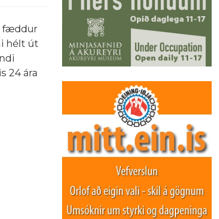
i fæddur
i hélt út
andi
s 24 ára