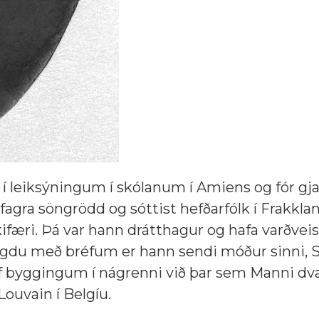
oft í leiksýningum í skólanum í Amiens og fór g
agra söngrödd og sóttist hefðarfólk í Frakklan
kifæri. Þá var hann drátthagur og hafa varðvei
ylgdu með bréfum er hann sendi móður sinni, S
f byggingum í nágrenni við þar sem Manni dva
Louvain í Belgíu.