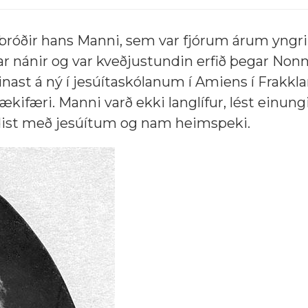
bróðir hans Manni, sem var fjórum árum yngr
ar nánir og var kveðjustundin erfið þegar Nonn
einast á ný í jesúítaskólanum í Amiens í Frakkl
ifæri. Manni varð ekki langlífur, lést einungi
ldist með jesúítum og nam heimspeki.