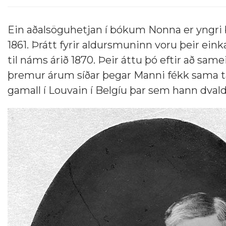
Ein aðalsöguhetjan í bókum Nonna er yngri 
1861. Þrátt fyrir aldursmuninn voru þeir eink
til náms árið 1870. Þeir áttu þó eftir að sam
þremur árum síðar þegar Manni fékk sama tæk
gamall í Louvain í Belgíu þar sem hann dva