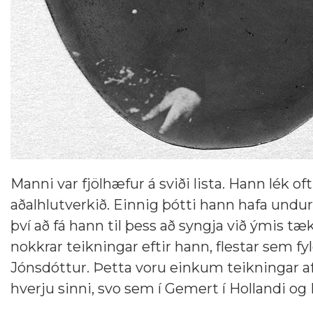
Manni var fjölhæfur á sviði lista. Hann lék 
aðalhlutverkið. Einnig þótti hann hafa undurf
því að fá hann til þess að syngja við ýmis tæ
nokkrar teikningar eftir hann, flestar sem f
Jónsdóttur. Þetta voru einkum teikningar a
hverju sinni, svo sem í Gemert í Hollandi og 