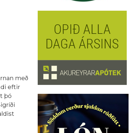
jarnan með
di eftir
st þó
igríði
ldist