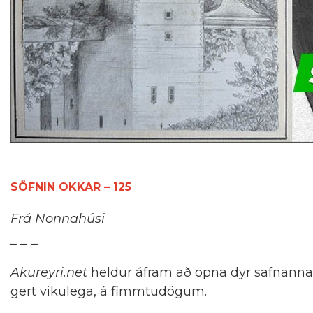
SÖFNIN OKKAR – 125
Frá Nonnahúsi
_ _ _
Akureyri.net
heldur áfram að opna dyr safnanna
gert vikulega, á fimmtudögum.