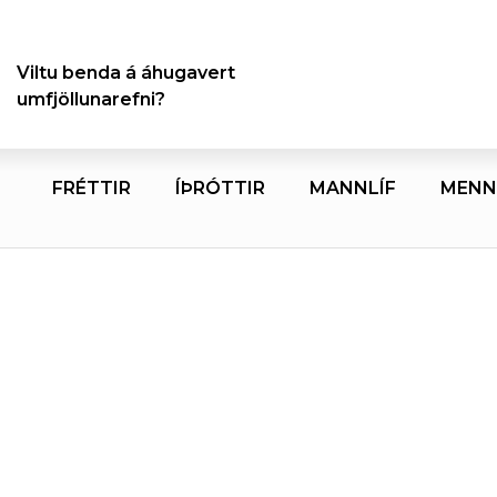
Viltu benda á áhugavert
umfjöllunarefni?
FRÉTTIR
ÍÞRÓTTIR
MANNLÍF
MENN