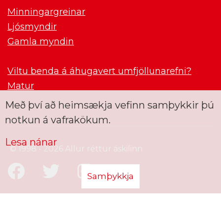
Minningargreinar
Ljósmyndir
Gamla myndin
Viltu benda á áhugavert umfjöllunarefni?
Matur
Með því að heimsækja vefinn samþykkir þú
notkun á vafrakökum.
Lesa nánar
© 1998 - 2026 Allur réttur áskilinn
Samþykkja