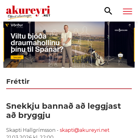
Leita
Fréttir
Snekkju bannað að leggjast
að bryggju
Skapti Hallgrímsson -
skapti@akureyri.net
21.03.2026 kl. 22:00