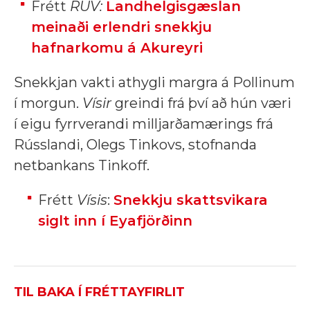
Frétt
RÚV:
Landhelgisgæslan
meinaði erlendri snekkju
hafnarkomu á Akureyri
Snekkjan vakti athygli margra á Pollinum
í morgun.
Vísir
greindi frá því að hún væri
í eigu fyrrverandi milljarðamærings frá
Rússlandi, Olegs Tinkovs, stofnanda
netbankans Tinkoff.
Frétt
Vísis
:
Snekkju skattsvikara
siglt inn í Eyafjörðinn
TIL BAKA Í FRÉTTAYFIRLIT