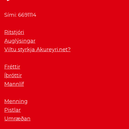
Sími: 6691114
Ritstjóri
Auglýsingar
Viltu styrkja Akureyri.net?
Fréttir
Íþróttir
Mannlíf
Menning
Pistlar
Umræðan