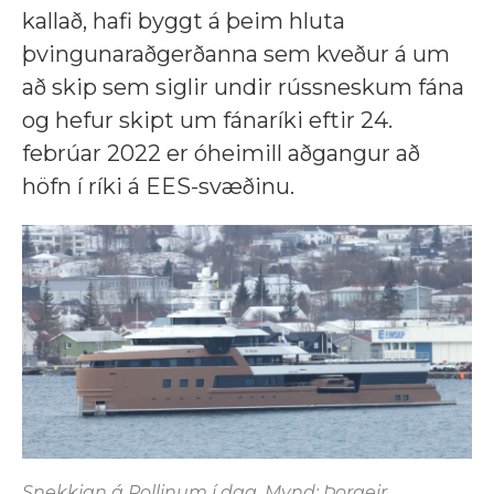
kallað, hafi byggt á þeim hluta
þvingunaraðgerðanna sem kveður á um
að skip sem siglir undir rússneskum fána
og hefur skipt um fánaríki eftir 24.
febrúar 2022 er óheimill aðgangur að
höfn í ríki á EES-svæðinu.
Snekkjan á Pollinum í dag. Mynd: Þorgeir