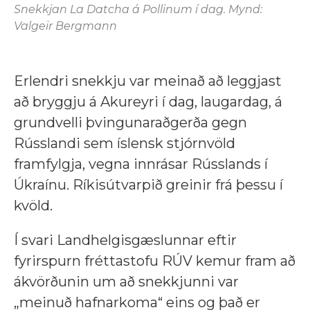
Snekkjan La Datcha á Pollinum í dag. Mynd:
Valgeir Bergmann
Erlendri snekkju var meinað að leggjast
að bryggju á Akureyri í dag, laugardag, á
grundvelli þvingunaraðgerða gegn
Rússlandi sem íslensk stjórnvöld
framfylgja, vegna innrásar Rússlands í
Úkraínu. Ríkisútvarpið greinir frá þessu í
kvöld.
Í svari Landhelgisgæslunnar eftir
fyrirspurn fréttastofu RÚV kemur fram
að
ákvörðunin um að snekkjunni var
„meinuð hafnarkoma“ eins og það er