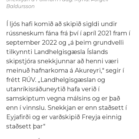
Baldursson
Í ljós hafi komið að skipið sigldi undir
rússneskum fána frá því í apríl 2021 fram í
september 2022 og „á þeim grundvelli
tilkynnti Landhelgisgæsla Íslands
skipstjóra snekkjunnar að henni væri
meinuð hafnarkoma á Akureyri,“ segir í
frétt RÚV. „Landhelgisgæslan og
utanríkisráðuneytið hafa verið í
samskiptum vegna málsins og er það
enn í vinnslu. Snekkjan er enn staðsett í
Eyjafirði og er varðskipið Freyja einnig
staðsett þar“