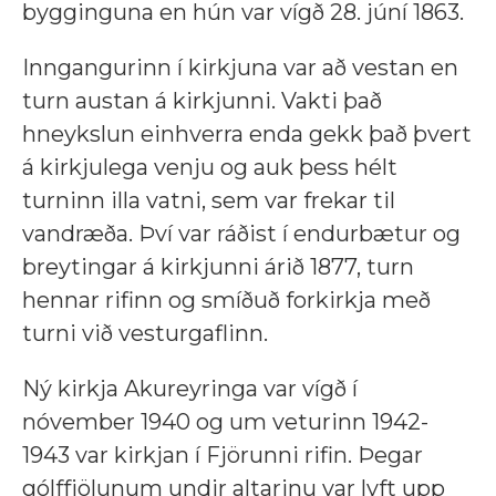
bygginguna en hún var vígð 28. júní 1863.
Inngangurinn í kirkjuna var að vestan en
turn austan á kirkjunni. Vakti það
hneykslun einhverra enda gekk það þvert
á kirkjulega venju og auk þess hélt
turninn illa vatni, sem var frekar til
vandræða. Því var ráðist í endurbætur og
breytingar á kirkjunni árið 1877, turn
hennar rifinn og smíðuð forkirkja með
turni við vesturgaflinn.
Ný kirkja Akureyringa var vígð í
nóvember 1940 og um veturinn 1942-
1943 var kirkjan í Fjörunni rifin. Þegar
gólffjölunum undir altarinu var lyft upp