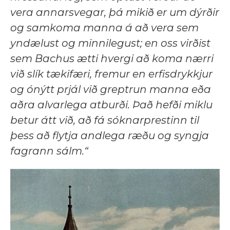
vera annarsvegar, þá mikið er um dýrðir
og samkoma manna á að vera sem
yndælust og minnilegust; en oss virðist
sem Bachus ætti hvergi að koma nærri
við slík tækifæri, fremur en erfisdrykkjur
og ónýtt prjál við greptrun manna eða
aðra alvarlega atburði. Það hefði miklu
betur átt við, að fá sóknarprestinn til
þess að flytja andlega ræðu og syngja
fagrann sálm.“