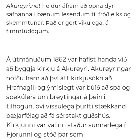
Akureyri.net
heldur áfram að opna dyr
safnanna í bænum lesendum til fróðleiks og
skemmtunar. Það er gert vikulega, á
fimmtudögum.
Á útmánuðum 1862 var hafist handa við
að byggja kirkju á Akureyri. Akureyringar
höfðu fram að því átt kirkjusókn að
Hrafnagili og ýmislegt var búið að spá og
spekúlera um breytingar á þeirri
tilhögun, því vissulega þurfti stækkandi
bæjarfélag að fá sérstakt guðshús.
Kirkjunni var valinn staður sunnarlega í
Fjörunni og stóð þar sem