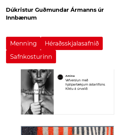
Dúkristur Guðmundar Ármanns úr
Innbænum
Menning
Héraðsskjalasafnið
Safnkosturinn