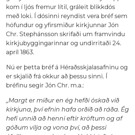
kom í ljós fremur lítil, gráleit blikkdós
með loki. Í dósinni reyndist vera bréf sem
höfundur og yfirsmiður kirkjunnar Jón
Chr. Stephánsson skrifaði um framvindu
kirkjubyggingarinnar og undirritaði 24.
apríl 1863.
Nú er þetta bréf á Héraðsskjalasafninu og
er skjalið frá okkur að þessu sinni. Í
bréfinu segir Jón Chr. m.a.:
,,Margt er miður en ég hefði óskað við
kirkjuna, því efnin hafa orðið að ráða. Ég
hefi unnið að henni eftir kröftum og af
góðum vilja og vona því, að þessi