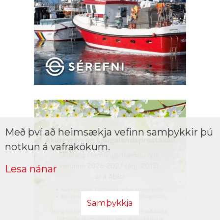
Með því að heimsækja vefinn samþykkir þú
notkun á vafrakökum.
Lesa nánar
Samþykkja