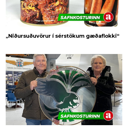
„Niðursuðuvörur í sérstökum gæðaflokki“