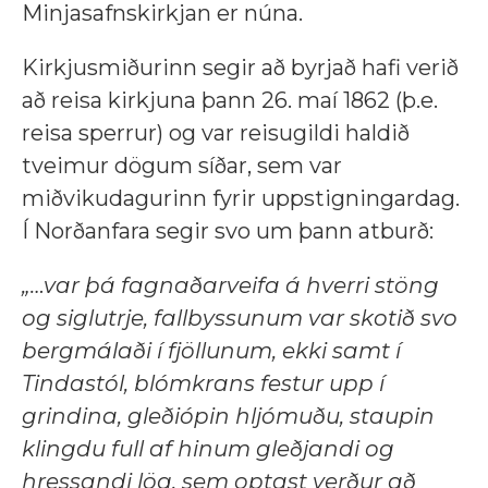
Minjasafnskirkjan er núna.
Kirkjusmiðurinn segir að byrjað hafi verið
að reisa kirkjuna þann 26. maí 1862 (þ.e.
reisa sperrur) og var reisugildi haldið
tveimur dögum síðar, sem var
miðvikudagurinn fyrir uppstigningardag.
Í Norðanfara segir svo um þann atburð:
„…var þá fagnaðarveifa á hverri stöng
og siglutrje, fallbyssunum var skotið svo
bergmálaði í fjöllunum, ekki samt í
Tindastól, blómkrans festur upp í
grindina, gleðiópin hljómuðu, staupin
klingdu full af hinum gleðjandi og
hressandi lög, sem optast verður að