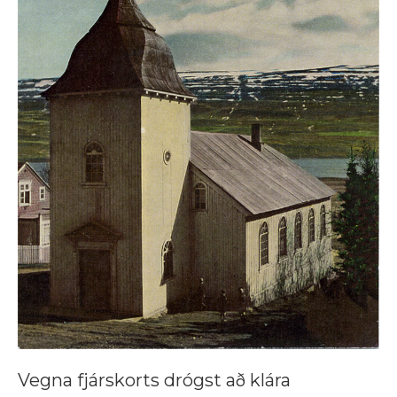
Vegna fjárskorts drógst að klára