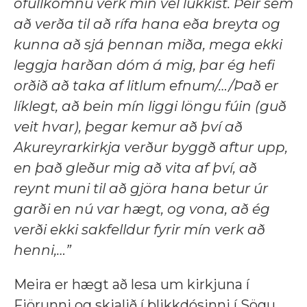
ófullkomnu verk mín vel lukkist. Þeir sem
að verða til að rífa hana eða breyta og
kunna að sjá þennan miða, mega ekki
leggja harðan dóm á mig, þar ég hefi
orðið að taka af litlum efnum/…/Það er
líklegt, að bein mín liggi löngu fúin (guð
veit hvar), þegar kemur að því að
Akureyrarkirkja verður byggð aftur upp,
en það gleður mig að vita af því, að
reynt muni til að gjöra hana betur úr
garði en nú var hægt, og vona, að ég
verði ekki sakfelldur fyrir mín verk að
henni,…”
Meira er hægt að lesa um kirkjuna í
Fjörunni og skjalið í blikkdósinni í Sögu