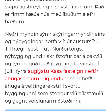
skipulagsbreytingin snýst í raun um. Það
er fimm hæða hús með íbúðum á efri
hæðum.
Neðri myndin sýnir skýringarmyndir eins
og nýbyggingar horfa við úr austursíðu.
Til hægri sést hluti Norðurtorgs,
nýbygging undir skrifstofur þar á bakvið
og fyrirhuguð íbúðabygging til vinstri. Í
júlí í fyrra
auglýstu Kasa fasteignir eftir
áhugasömum leigjendum
sem hefðu
áhuga á veitingarekstri í svörtu
byggingunni sem stendur við bílastæðið
og gegnt verslunarmiðstöðinni.