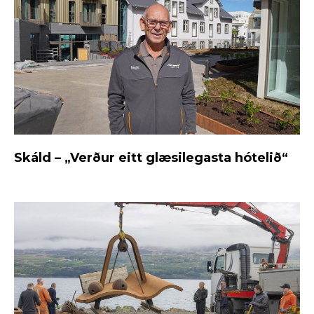
Skáld – „Verður eitt glæsilegasta hótelið“