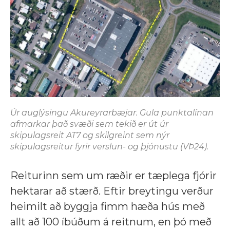
Úr auglýsingu Akureyrarbæjar. Gula punktalínan
afmarkar það svæði sem tekið er út úr
skipulagsreit AT7 og skilgreint sem nýr
skipulagsreitur fyrir verslun- og þjónustu (VÞ24).
Reiturinn sem um ræðir er tæplega fjórir
hektarar að stærð. Eftir breytingu verður
heimilt að byggja fimm hæða hús með
allt að 100 íbúðum á reitnum, en þó með