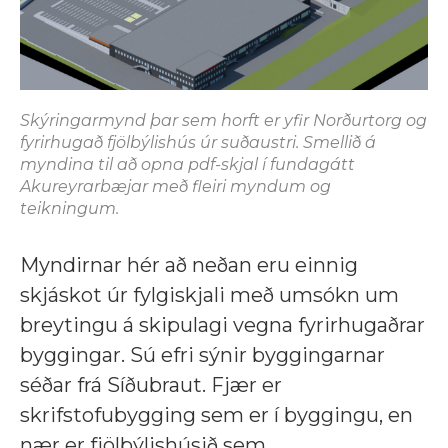
Skýringarmynd þar sem horft er yfir Norðurtorg og
fyrirhugað fjölbýlishús úr suðaustri. Smellið á
myndina til að opna pdf-skjal í fundagátt
Akureyrarbæjar með fleiri myndum og
teikningum.
Myndirnar hér að neðan eru einnig
skjáskot úr fylgiskjali með umsókn um
breytingu á skipulagi vegna fyrirhugaðrar
byggingar. Sú efri sýnir byggingarnar
séðar frá Síðubraut. Fjær er
skrifstofubygging sem er í byggingu, en
nær er fjölbýlishúsið sem