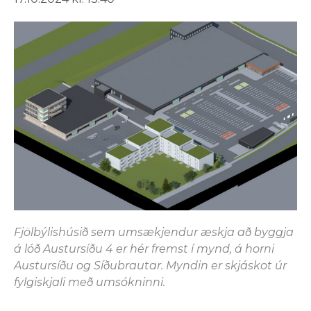
Fjölbýlishúsið sem umsækjendur æskja að byggja
á lóð Austursíðu 4 er hér fremst í mynd, á horni
Austursíðu og Síðubrautar. Myndin er skjáskot úr
fylgiskjali með umsókninni.