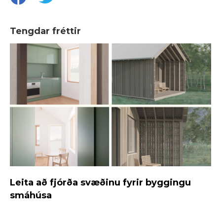
Tengdar fréttir
Leita að fjórða svæðinu fyrir byggingu
smáhúsa