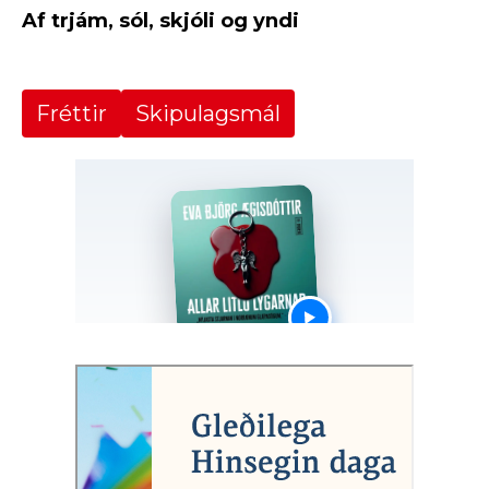
Af trjám, sól, skjóli og yndi
Fréttir
Skipulagsmál