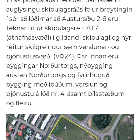
auglýsingu skipulagsráðs felur breytingin
í sér að lóðirnar að Austursíðu 2-6 eru
teknar út úr skipulagsreit AT7
(athafnasvæði) í gildandi skipulagi og nýr
reitur skilgreindur sem verslunar- og
þjónustusvæði (VÞ24). Þar innan eru
byggingar Norðurtorgs, nýbygging
austan Norðurtorgs og fyrirhuguð
bygging með íbúðum, verslun og
þjónustu á lóð nr. 4, ásamt bílastæðum
og fleiru.