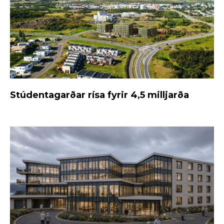
Stúdentagarðar rísa fyrir 4,5 milljarða