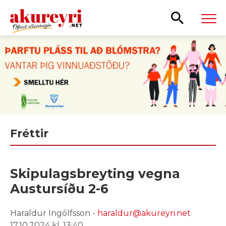
Leita
Fréttir
Skipulagsbreyting vegna
Austursíðu 2-6
Haraldur Ingólfsson -
haraldur@akureyri.net
17.10.2024 kl. 13:40