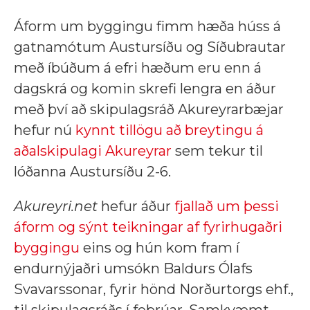
Áform um byggingu fimm hæða húss á
gatnamótum Austursíðu og Síðubrautar
með íbúðum á efri hæðum eru enn á
dagskrá og komin skrefi lengra en áður
með því að skipulagsráð Akureyrarbæjar
hefur nú
kynnt tillögu að breytingu á
aðalskipulagi Akureyrar
sem tekur til
lóðanna Austursíðu 2-6.
Akureyri.net
hefur áður
fjallað um þessi
áform og sýnt teikningar af fyrirhugaðri
byggingu
eins og hún kom fram í
endurnýjaðri umsókn Baldurs Ólafs
Svavarssonar, fyrir hönd Norðurtorgs ehf.,
til skipulagsráðs í febrúar. Samkvæmt