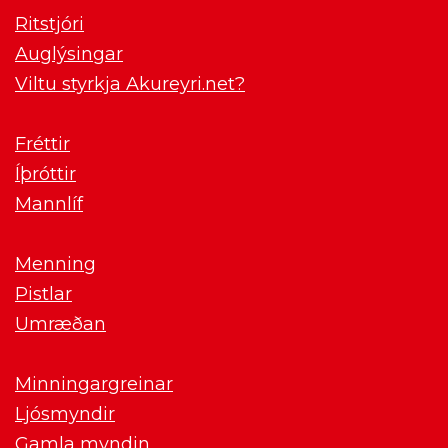
Ritstjóri
Auglýsingar
Viltu styrkja Akureyri.net?
Fréttir
Íþróttir
Mannlíf
Menning
Pistlar
Umræðan
Minningargreinar
Ljósmyndir
Gamla myndin