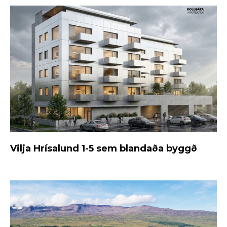
Vilja Hrísalund 1-5 sem blandaða byggð