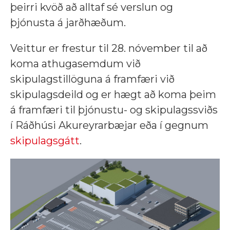
þeirri kvöð að alltaf sé verslun og
þjónusta á jarðhæðum.
Veittur er frestur til 28. nóvember til að
koma athugasemdum við
skipulagstillöguna á framfæri við
skipulagsdeild og er hægt að koma þeim
á framfæri til þjónustu- og skipulagssviðs
í Ráðhúsi Akureyrarbæjar eða í gegnum
skipulagsgátt
.