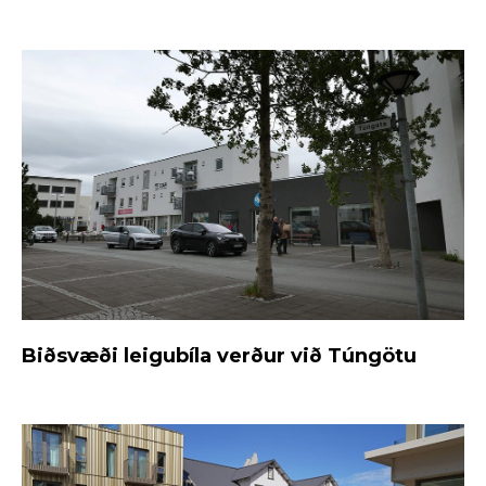
Biðsvæði leigubíla verður við Túngötu