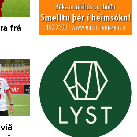
ra frá
við