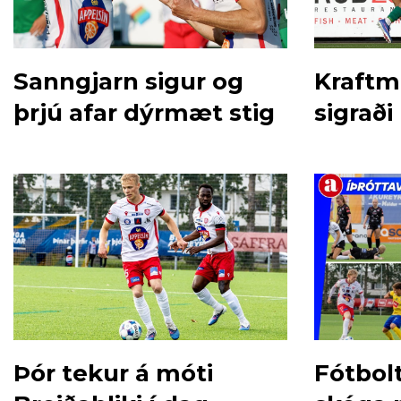
Sanngjarn sigur og
Kraftmi
þrjú afar dýrmæt stig
sigraði
Þór tekur á móti
Fótbol