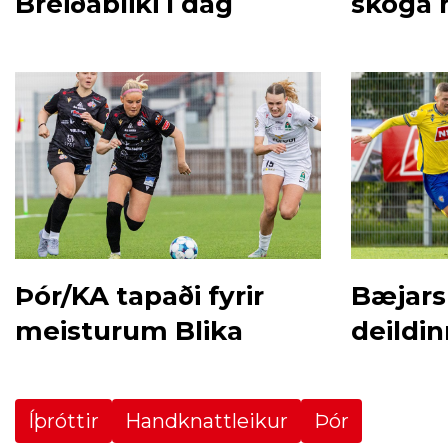
Breiðabliki í dag
skóga 
Þór/KA tapaði fyrir
Bæjars
meisturum Blika
deildi
Íþróttir
Handknattleikur
Þór