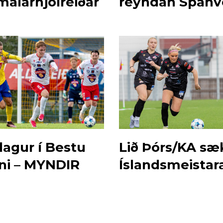
malarhjólreiðar
reyndan Spánv
lagur í Bestu
Lið Þórs/KA sæ
nni – MYNDIR
Íslandsmeistar
heim