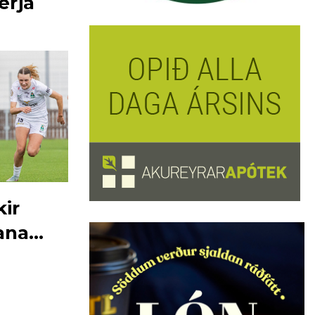
erja
kir
ana