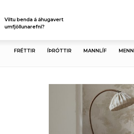
Viltu benda á áhugavert
umfjöllunarefni?
FRÉTTIR
ÍÞRÓTTIR
MANNLÍF
MENN