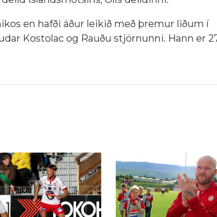
nikos en hafði áður leikið með þremur liðum í
dar Kostolac og Rauðu stjörnunni.
Hann er 27