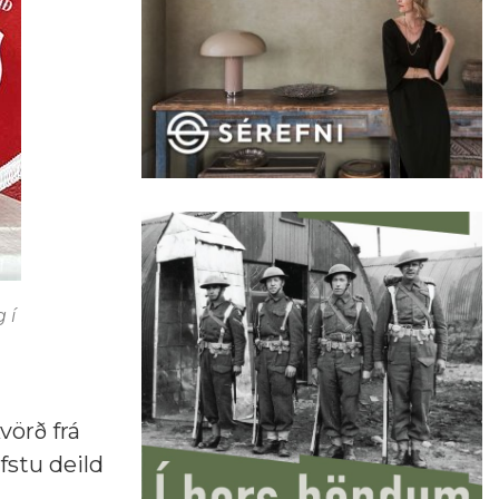
 í
vörð frá
fstu deild