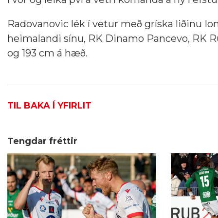
Radovanovic lék í vetur með gríska liðinu Io
heimalandi sínu,
RK Dinamo Pancevo, RK Ru
og 193 cm á hæð.
TIL BAKA Í YFIRLIT
Tengdar fréttir