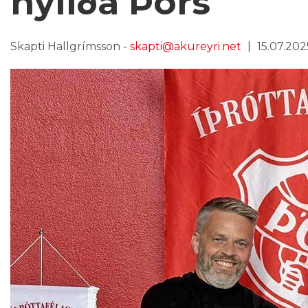
nýliða Þórs
Skapti Hallgrímsson -
skapti@akureyri.net
15.07.2025