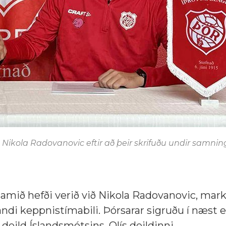
 Nikola Radovanovic eftir að þeir skrifuðu undir samning
samið hefði verið við Nikola Radovanovic, mark
andi keppnistímabili. Þórsarar sigruðu í næst e
 deild Íslandsmótsins, Olís deildinni.