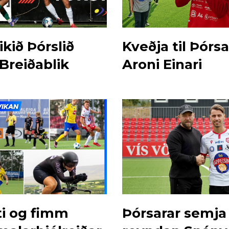
kið Þórslið
Kveðja til Þórsa
 Breiðablik
Aroni Einari
ti og fimm
Þórsarar semja 