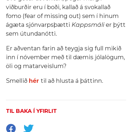
viðburðir eru í boði, kallað á svokallað
fomo (fear of missing out) sem í hinum
ágæta sjónvarpsþætti
Kappsmáli
er þýtt
sem útundanótti.
Er aðventan farin að teygja sig full mikið
inn í nóvember með til dæmis jólalögum,
öli og matarveislum?
Smellið
hér
til að hlusta á þáttinn.
TIL BAKA Í YFIRLIT