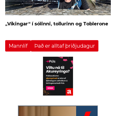
„Víkingar“ í sólinni, tollurinn og Toblerone
Mannlíf
Það er alltaf þriðjudagur