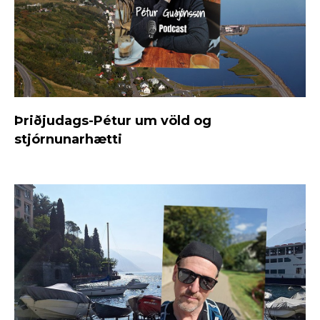
Þriðjudags-Pétur um völd og
stjórnunarhætti