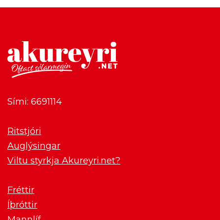
Sími: 6691114
Ritstjóri
Auglýsingar
Viltu styrkja Akureyri.net?
Fréttir
Íþróttir
Mannlíf