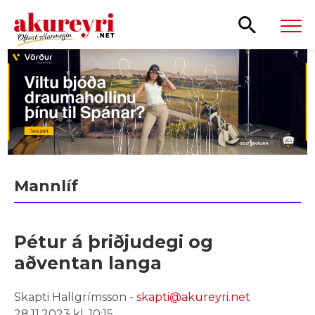
Leita
Mannlíf
Pétur á þriðjudegi og
aðventan langa
Skapti Hallgrímsson -
skapti@akureyri.net
28.11.2023 kl. 10:15