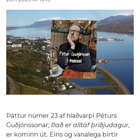
Þáttur númer 23 af hlaðvarpi Péturs
Guðjónssonar;
Það er alltaf þriðjudagur
,
er kominn út.
Eins og vanalega birtir