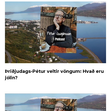
Þriðjudags-Pétur veltir vöngum: Hvað eru
jólin?