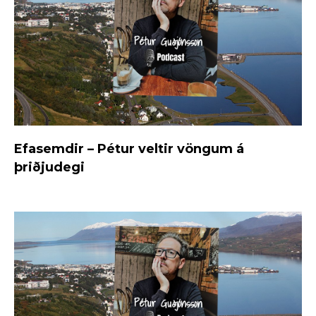
Efasemdir – Pétur veltir vöngum á
þriðjudegi