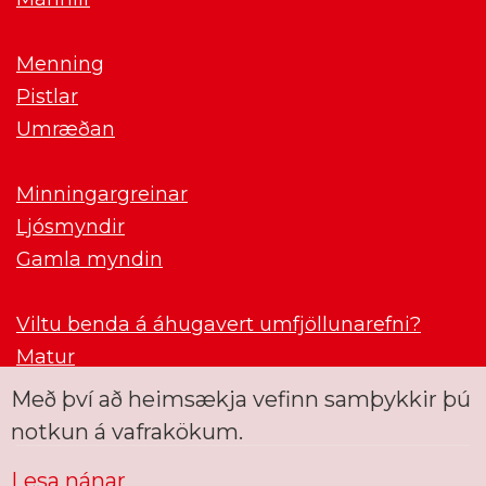
Menning
Pistlar
Umræðan
Minningargreinar
Ljósmyndir
Gamla myndin
Viltu benda á áhugavert umfjöllunarefni?
Matur
Með því að heimsækja vefinn samþykkir þú
notkun á vafrakökum.
Lesa nánar