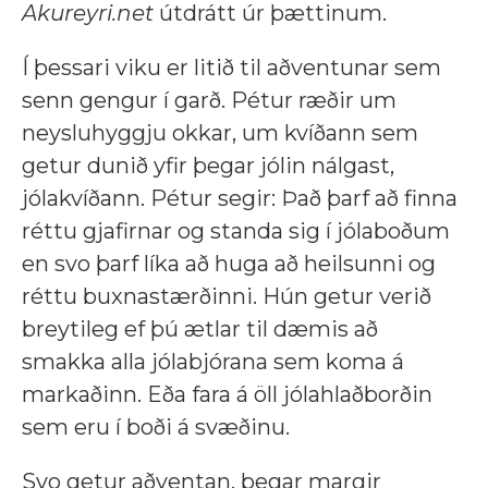
Akureyri.net
útdrátt úr þættinum.
Í þessari viku er litið til aðventunar sem
senn gengur í garð. Pétur ræðir um
neysluhyggju okkar, um kvíðann sem
getur dunið yfir þegar jólin nálgast,
jólakvíðann. Pétur segir: Það þarf að finna
réttu gjafirnar og standa sig í jólaboðum
en svo þarf líka að huga að heilsunni og
réttu buxnastærðinni. Hún getur verið
breytileg ef þú ætlar til dæmis að
smakka alla jólabjórana sem koma á
markaðinn. Eða fara á öll jólahlaðborðin
sem eru í boði á svæðinu.
Svo getur aðventan, þegar margir