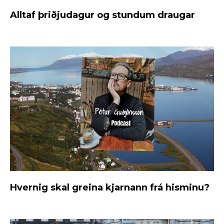
Alltaf þriðjudagur og stundum draugar
Hvernig skal greina kjarnann frá hisminu?