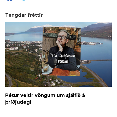
Tengdar fréttir
Pétur veltir vöngum um sjálfið á
þriðjudegi