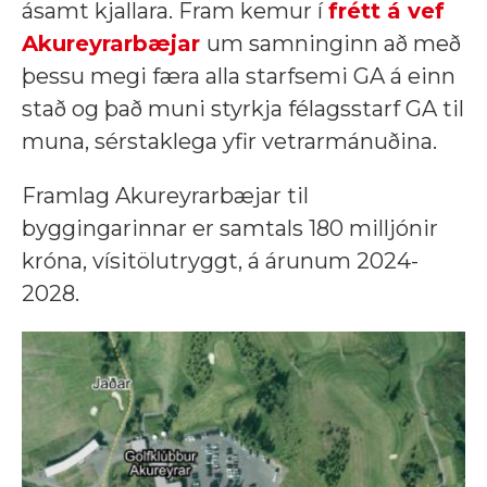
ásamt kjallara. Fram kemur í
frétt á vef
Akureyrarbæjar
um samninginn að með
þessu megi færa alla starfsemi GA á einn
stað og það muni styrkja félagsstarf GA til
muna, sérstaklega yfir vetrarmánuðina.
Framlag Akureyrarbæjar til
byggingarinnar er samtals 180 milljónir
króna, vísitölutryggt, á árunum 2024-
2028.