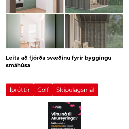
Leita að fjórða svæðinu fyrir byggingu
smáhúsa
Íþróttir
Golf
Skipulagsmál