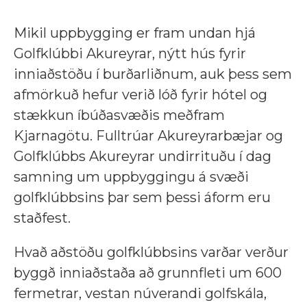
Mikil uppbygging er fram undan hjá
Golfklúbbi Akureyrar, nýtt hús fyrir
inniaðstöðu í burðarliðnum, auk þess sem
afmörkuð hefur verið lóð fyrir hótel og
stækkun íbúðasvæðis meðfram
Kjarnagötu.
Fulltrúar Akureyrarbæjar og
Golfklúbbs Akureyrar undirrituðu í dag
samning um uppbyggingu á svæði
golfklúbbsins þar sem þessi áform eru
staðfest.
Hvað aðstöðu golfklúbbsins varðar verður
byggð inniaðstaða að grunnfleti um 600
fermetrar, vestan núverandi golfskála,