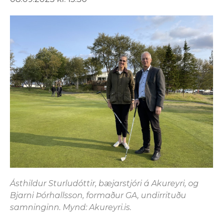
Ásthildur Sturludóttir, bæjarstjóri á Akureyri, og
Bjarni Þórhallsson, formaður GA, undirrituðu
samninginn. Mynd: Akureyri.is.