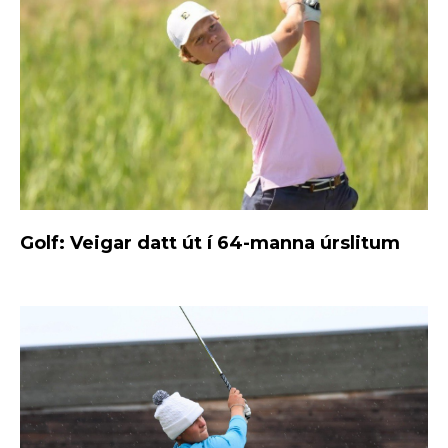
Golf: Veigar datt út í 64-manna úrslitum