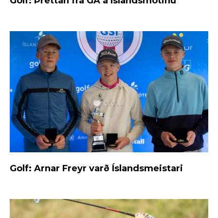
Golf: Þrettán frá GA á Íslandsmótinu
Golf: Arnar Freyr varð Íslandsmeistari