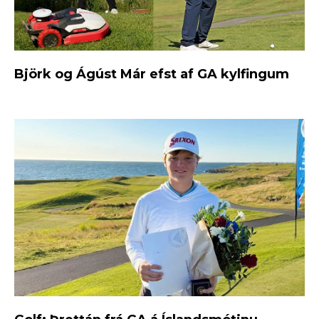
Björk og Ágúst Már efst af GA kylfingum