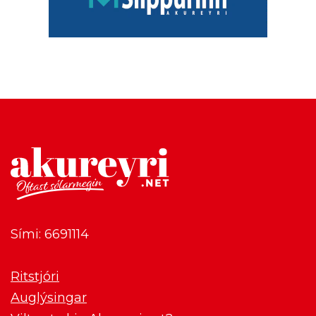
Sími: 6691114
Ritstjóri
Auglýsingar