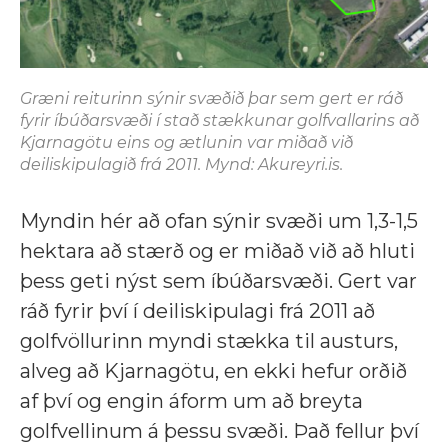
Græni reiturinn sýnir svæðið þar sem gert er ráð
fyrir íbúðarsvæði í stað stækkunar golfvallarins að
Kjarnagötu eins og ætlunin var miðað við
deiliskipulagið frá 2011.
Mynd: Akureyri.is.
Myndin hér að ofan sýnir svæði um 1,3-1,5
hektara að stærð og er miðað við að hluti
þess geti nýst sem íbúðarsvæði. Gert var
ráð fyrir því í deiliskipulagi frá 2011 að
golfvöllurinn myndi stækka til austurs,
alveg að Kjarnagötu, en ekki hefur orðið
af því og engin áform um að breyta
golfvellinum á þessu svæði. Það fellur því