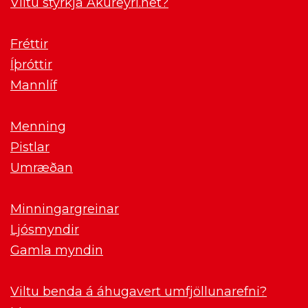
Viltu styrkja Akureyri.net?
Fréttir
Íþróttir
Mannlíf
Menning
Pistlar
Umræðan
Minningargreinar
Ljósmyndir
Gamla myndin
Viltu benda á áhugavert umfjöllunarefni?