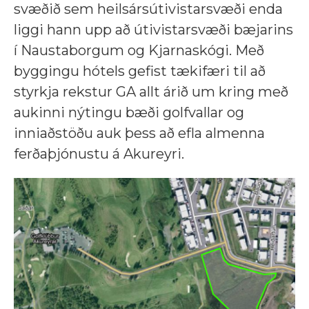
svæðið sem heilsársútivistarsvæði enda
liggi hann upp að útivistarsvæði bæjarins
í Naustaborgum og Kjarnaskógi. Með
byggingu hótels gefist tækifæri til að
styrkja rekstur GA allt árið um kring með
aukinni nýtingu bæði golfvallar og
inniaðstöðu auk þess að efla almenna
ferðaþjónustu á Akureyri.