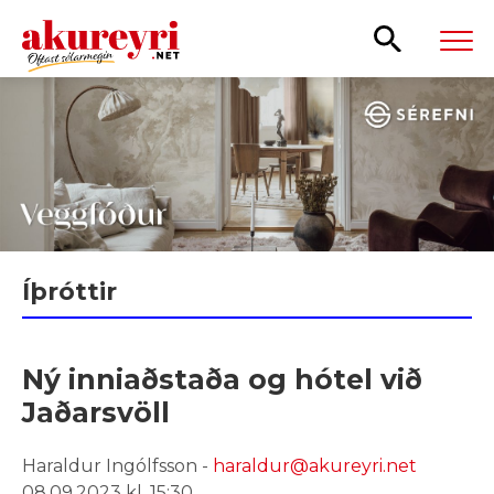
Leita
Íþróttir
Ný inniaðstaða og hótel við
Jaðarsvöll
Haraldur Ingólfsson -
haraldur@akureyri.net
08.09.2023 kl. 15:30