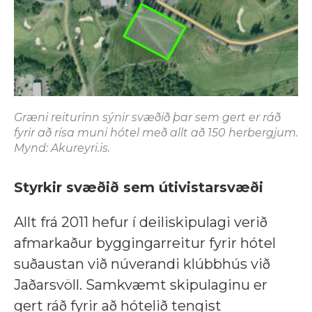
Græni reiturinn sýnir svæðið þar sem gert er ráð
fyrir að rísa muni hótel með allt að 150 herbergjum.
Mynd: Akureyri.is.
Styrkir svæðið sem útivistarsvæði
Allt frá 2011 hefur í deiliskipulagi verið
afmarkaður byggingarreitur fyrir hótel
suðaustan við núverandi klúbbhús við
Jaðarsvöll. Samkvæmt skipulaginu er
gert ráð fyrir að hótelið tengist