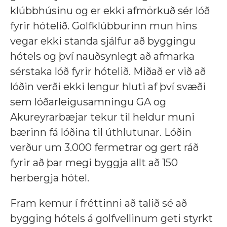
klúbbhúsinu og er ekki afmörkuð sér lóð
fyrir hótelið. Golfklúbburinn mun hins
vegar ekki standa sjálfur að byggingu
hótels og því nauðsynlegt að afmarka
sérstaka lóð fyrir hótelið. Miðað er við að
lóðin verði ekki lengur hluti af því svæði
sem lóðarleigusamningu GA og
Akureyrarbæjar tekur til heldur muni
bærinn fá lóðina til úthlutunar. Lóðin
verður um 3.000 fermetrar og gert ráð
fyrir að þar megi byggja allt að 150
herbergja hótel.
Fram kemur í fréttinni að talið sé að
bygging hótels á golfvellinum geti styrkt