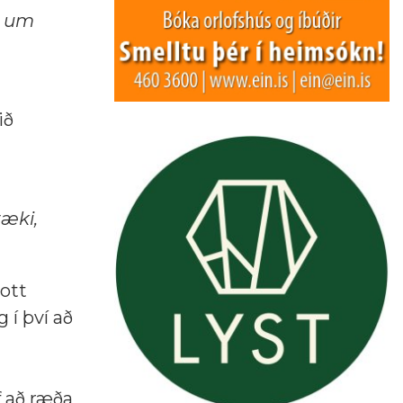
i um
ið
tæki,
gott
 í því að
f að ræða