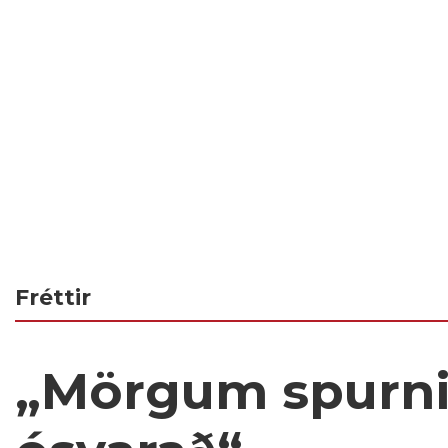
Fréttir
„Mörgum spurn