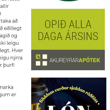
llir
ð
 taka að
ð eðlilegt
lagið og
ki leigu
legt. Hver
eigu nýrra
r þurfi
ámarka
ngum er