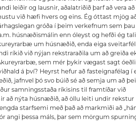
 leiðir og lausnir, aðalatriðið þarf að vera að a
nustu við hæfi hvers og eins. Ég óttast mjög a
fjárhagslegan gróða í þeim verkefnum sem þau
t.a.m. húsnæðismálin enn óleyst og hefði ég tali
 Akureyrarbæ um húsnæðið, enda eiga sveitarfé
i ríkið við nýjan rekstraraðila um að greiða ek
kureyrarbæ, sem mér þykir vægast sagt óeðli
iðhald á því? Heyrst hefur að fasteignafélag í 
ðið, jafnvel þó svo búið sé að semja um að þei
rður samningsstaða ríkisins til framtíðar við
r að nýta húsnæðið, að öllu leiti undir rekstur
a tengda starfsemi með það að markmiði að „h
tór angi þessa máls, þar sem mörgum spurni