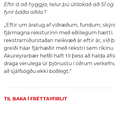
Eftir á að hyggja, telur þú útilokað að SÍ
fyrir báða aðila?
„Eftir um áratug af viðræðum, fundum, skýrslu
fjármagna reksturinn með eðlilegum hætti. 
rekstrarniðurstaðan neikvæð ár eftir ár, við
greiði háar fjárhæðir með rekstri sem ríkin
Akureyrarbær hefði haft til þess að halda áf
draga verulega úr þjónustu í öðrum verkefn
að sjálfsögðu ekki boðlegt.“
TIL BAKA Í FRÉTTAYFIRLIT