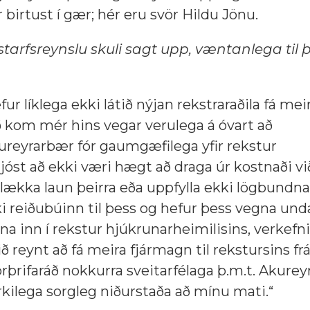
birtust í gær; hér eru svör Hildu Jönu.
tarfsreynslu skuli sagt upp, væntanlega til 
ur líklega ekki látið nýjan rekstraraðila fá meir
ð kom mér hins vegar verulega á óvart að
Akureyrarbær fór gaumgæfilega yfir rekstur
jóst að ekki væri hægt að draga úr kostnaði vi
 lækka laun þeirra eða uppfylla ekki lögbundna
ki reiðubúinn til þess og hefur þess vegna und
na inn í rekstur hjúkrunarheimilisins, verkefni
 reynt að fá meira fjármagn til rekstursins frá
t örþrifaráð nokkurra sveitarfélaga þ.m.t. Akure
rkilega sorgleg niðurstaða að mínu mati.“