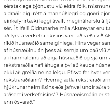
sérstaklega þjónustu við eldra fólk, mismunandi
aldraðir eigi rétt á mannúðlegri og góðri þjó
einkafyrirtæki leggi ávallt megináherslu á 
sér. Í tilfelli Öldrunarheimila Akureyrar eru 
að fyrsta verkefni ríkisins væri að ræða við
ríkið húsnæðið sameiginlega. Hins vegar samd
af húsnæðinu án þess að semja um það við A
á í framhaldinu að eiga húsnæðið og sjá um v
rekstraraðila hafi áhuga á því að kaupa húsnæ
ekki að greiða neina leigu. Ef svo fer hver ve
rekstraraðilann? Hvernig ætla rekstraraðilarni
hjúkrunarheimilisins eða jafnvel undir aðr
arðsemi verkefnisins“? Húsnæðismálin er s
enn ósvarað.“