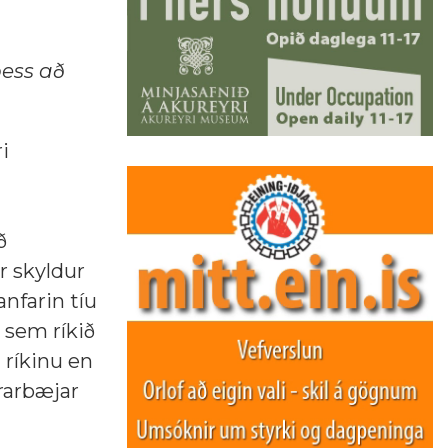
þess að
i
ð
r skyldur
anfarin tíu
 sem ríkið
 ríkinu en
yrarbæjar