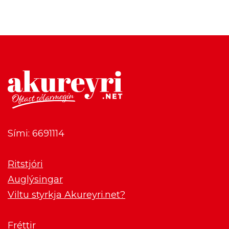
Sími: 6691114
Ritstjóri
Auglýsingar
Viltu styrkja Akureyri.net?
Fréttir