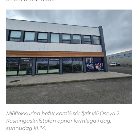
Miðflokkurinn hefur komið sér fyrir við Óseyri 2.
Kosningaskrifstofan opnar formlega í dag,
sunnudag kl. 14.