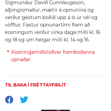
Sigmundur Davíð Gunnlaugsson,
alþingismaður, mætir á opnunina og
verður gestum boðið upp á ís úr vél og
vöfflur. Fastur opnunartími fram að
kosningum verður virka daga milli kl. 16
og 18 og um helgar milli kl. 14 og 16.
Kosningamiðstöðvar framboðanna
opnaðar
TIL BAKA Í FRÉTTAYFIRLIT