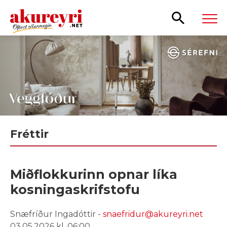
Leita
Fréttir
Miðflokkurinn opnar líka
kosningaskrifstofu
Snæfríður Ingadóttir -
snaefridur@akureyri.net
03.05.2026 kl. 06:00