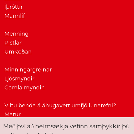
Íþróttir
Mannlíf
Menning
Pistlar
Umræðan
Minningargreinar
Ljósmyndir
Gamla myndin
Viltu benda á áhugavert umfjöllunarefni?
Matur
Með því að heimsækja vefinn samþykkir þú