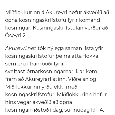
Miðflokkurinn á Akureyri hefur ákveðið að
opna kosningaskrifstofu fyrir komandi
kosningar. Kosningaskrifstofan verður að
Óseyri 2.
Akureyri.net
tók nýlega saman lista yfir
kosningaskrifstofur þeirra átta flokka
sem eru í framboði fyrir
sveitastjórnarkosningarnar. Þar kom
fram að Akureyrarlistinn, Viðreisn og
Miðflokkurinn yrðu ekki með
kosningaskrifstofur. Miðflokkurinn hefur
hins vegar ákveðið að opna
kosningamiðstöð í dag, sunnudag kl. 14.