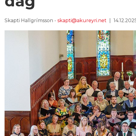
dag
Skapti Hallgrímsson -
skapti@akureyri.net
14.12.2025