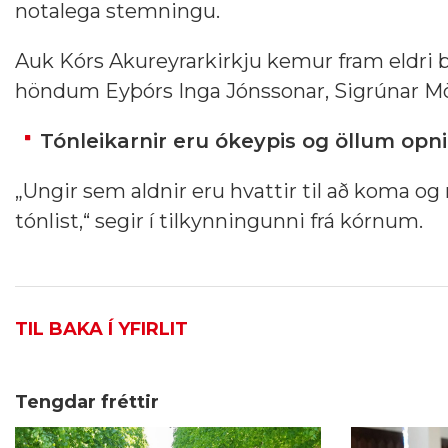
notalega stemningu.
Auk Kórs Akureyrarkirkju kemur fram eldri ba
höndum Eyþórs Inga Jónssonar, Sigrúnar Mö
Tónleikarnir eru ókeypis og öllum opni
„Ungir sem aldnir eru hvattir til að koma o
tónlist,“ segir í tilkynningunni frá kórnum.
TIL BAKA Í YFIRLIT
Tengdar fréttir