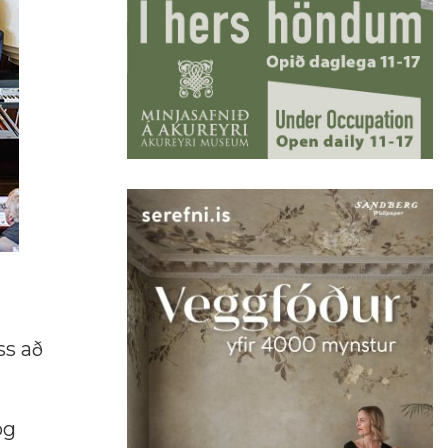
ss að
og