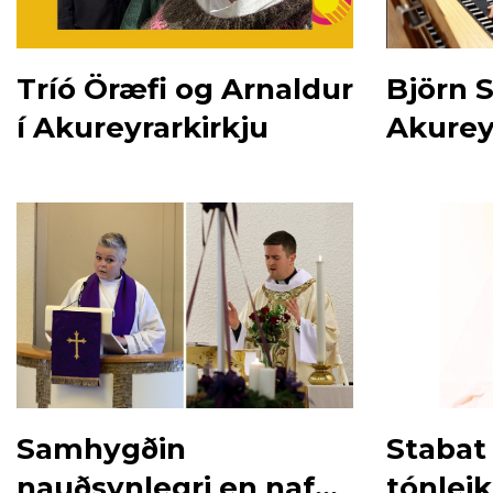
Tríó Öræfi og Arnaldur
Björn S
í Akureyrarkirkju
Akureyr
Samhygðin
Stabat
nauðsynlegri en nafn
tónleik