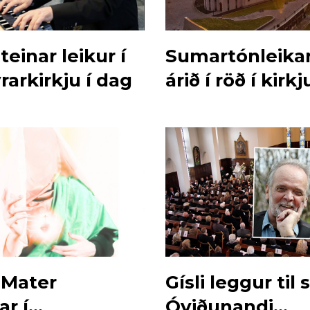
teinar leikur í
Sumartónleikar
arkirkju í dag
árið í röð í kirk
 Mater
Gísli leggur til
ar í
Óviðunandi