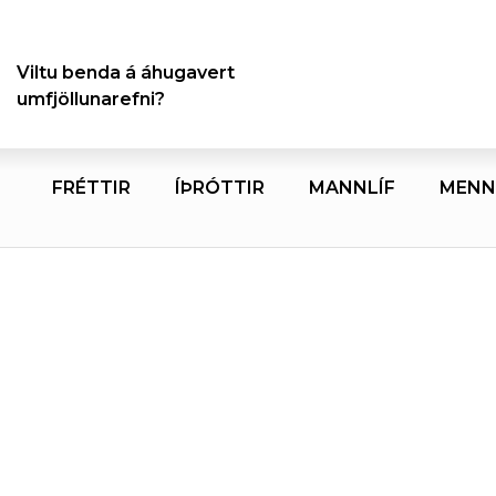
Viltu benda á áhugavert
umfjöllunarefni?
FRÉTTIR
ÍÞRÓTTIR
MANNLÍF
MENN