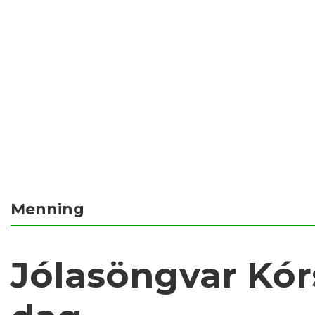
Menning
Jólasöngvar Kórs