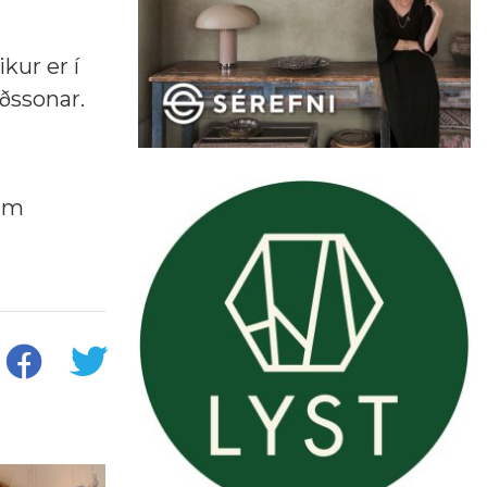
kur er í
ðssonar.
num