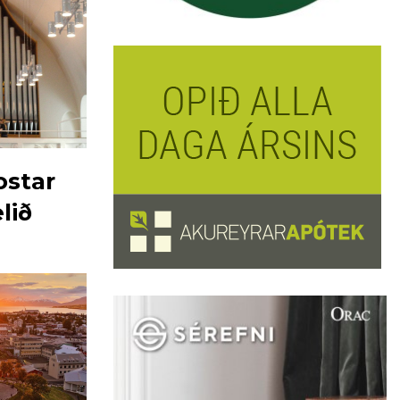
ostar
lið