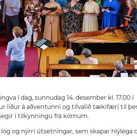
öngva í dag, sunnudag 14. desember kl. 17.00 í
ur liður á aðventunni og tilvalið tækifæri til þe
segir í tilkynningu frá kórnum.
kt lög og nýrri útsetningar, sem skapar hlýlega 