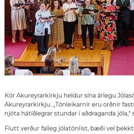
Kór Akureyrarkirkju heldur sína árlegu Jólas
Akureyrarkirkju. „Tónleikarnir eru orðnir fast
njóta hátíðlegrar stundar í aðdraganda jóla,“ 
Flutt verður falleg jólatónlist, bæði vel þek