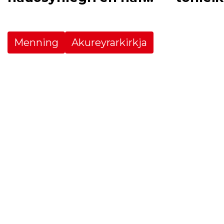
nefnt í kirkju
Akureyr
Menning
Akureyrarkirkja