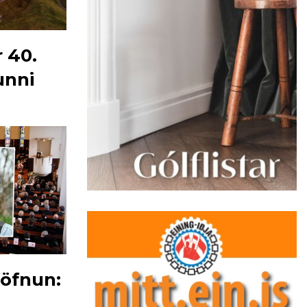
 40.
junni
 söfnun: