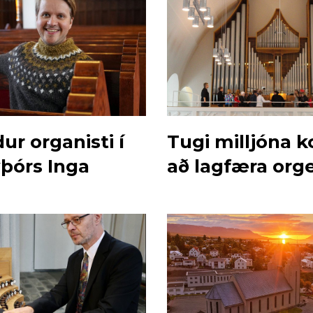
ur organisti í
Tugi milljóna k
yþórs Inga
að lagfæra orge