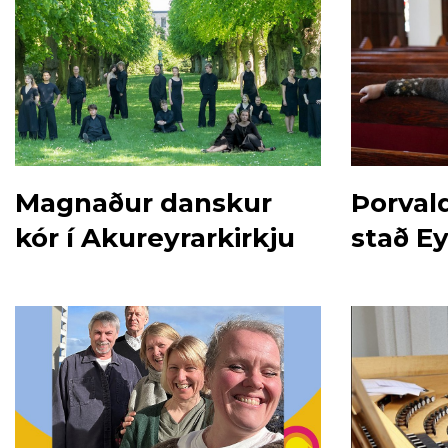
Magnaður danskur
Þorvald
kór í Akureyrarkirkju
stað E