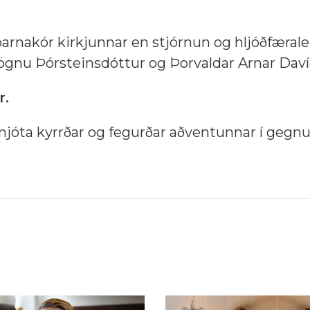
rnakór kirkjunnar en stjórnun og hljóðfæralei
gnu Þórsteinsdóttur og Þorvaldar Arnar Daví
r.
g njóta kyrrðar og fegurðar aðventunnar í geg