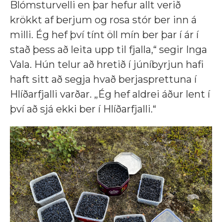
Blómsturvelli en þar hefur allt verið
krökkt af berjum og rosa stór ber inn á
milli. Ég hef því tínt öll mín ber þar í ár í
stað þess að leita upp til fjalla,“ segir Inga
Vala. Hún telur að hretið í júníbyrjun hafi
haft sitt að segja hvað berjasprettuna í
Hlíðarfjalli varðar. „Ég hef aldrei áður lent í
því að sjá ekki ber í Hlíðarfjalli.“