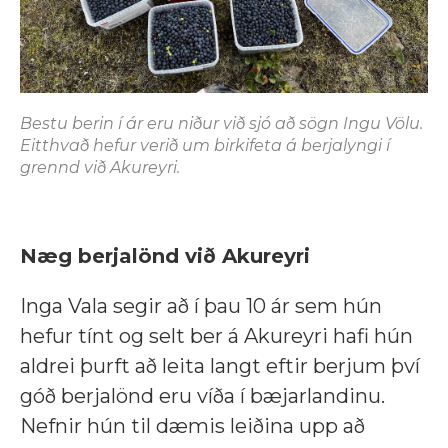
Bestu berin í ár eru niður við sjó að sögn Ingu Völu.
Eitthvað hefur verið um birkifeta á berjalyngi í
grennd við Akureyri.
Næg berjalönd við Akureyri
Inga Vala segir að í þau 10 ár sem hún
hefur tínt og selt ber á Akureyri hafi hún
aldrei þurft að leita langt eftir berjum því
góð berjalönd eru víða í bæjarlandinu.
Nefnir hún til dæmis leiðina upp að