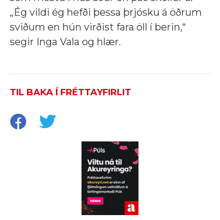
„Ég vildi ég hefði þessa þrjósku á öðrum
sviðum en hún virðist fara öll í berin,“
segir Inga Vala og hlær.
TIL BAKA Í FRÉTTAYFIRLIT