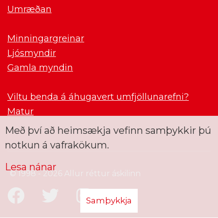
Umræðan
Minningargreinar
Ljósmyndir
Gamla myndin
Viltu benda á áhugavert umfjöllunarefni?
Matur
Með því að heimsækja vefinn samþykkir þú
notkun á vafrakökum.
Lesa nánar
© 1998 - 2026 Allur réttur áskilinn
Samþykkja