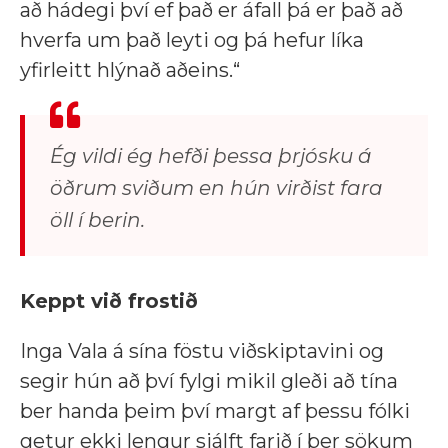
að hádegi því ef það er áfall þá er það að
hverfa um það leyti og þá hefur líka
yfirleitt hlýnað aðeins.“
Ég vildi ég hefði þessa þrjósku á
öðrum sviðum en hún virðist fara
öll í berin.
Keppt við frostið
Inga Vala á sína föstu viðskiptavini og
segir hún að því fylgi mikil gleði að tína
ber handa þeim því margt af þessu fólki
getur ekki lengur sjálft farið í ber sökum