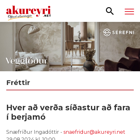
Leita
Fréttir
Hver að verða síðastur að fara
í berjamó
Snæfríður Ingadóttir -
snaefridur@akureyri.net
29.08.2024 kl. 10:00