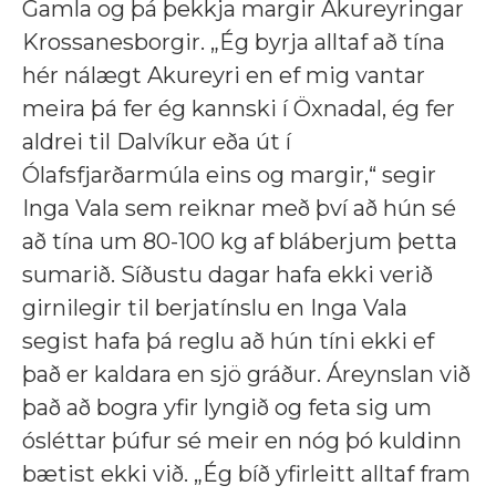
Gamla og þá þekkja margir Akureyringar
Krossanesborgir. „Ég byrja alltaf að tína
hér nálægt Akureyri en ef mig vantar
meira þá fer ég kannski í Öxnadal, ég fer
aldrei til Dalvíkur eða út í
Ólafsfjarðarmúla eins og margir,“
segir
Inga Vala sem reiknar með því að hún sé
að tína um 80-100 kg af bláberjum þetta
sumarið. Síðustu dagar hafa ekki verið
girnilegir til berjatínslu en Inga Vala
segist hafa þá reglu að hún tíni ekki ef
það er kaldara en sjö gráður. Áreynslan við
það að bogra yfir lyngið og feta sig um
ósléttar þúfur sé meir en nóg þó kuldinn
bætist ekki við. „Ég bíð yfirleitt alltaf fram