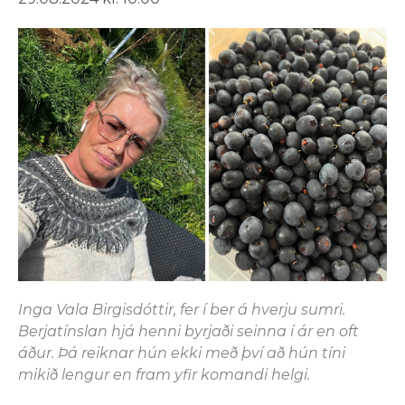
Inga Vala Birgisdóttir, fer í ber á hverju sumri.
Berjatínslan hjá henni byrjaði seinna í ár en oft
áður. Þá reiknar hún ekki með því að hún tíni
mikið lengur en fram yfir komandi helgi.