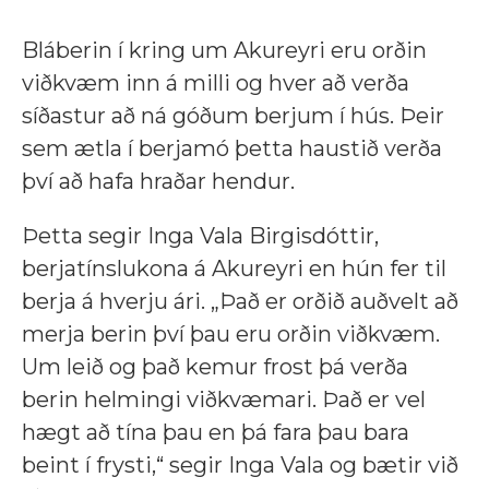
Bláberin í kring um Akureyri eru orðin
viðkvæm inn á milli og hver að verða
síðastur að ná góðum berjum í hús. Þeir
sem ætla í berjamó þetta haustið verða
því að hafa hraðar hendur.
Þetta segir Inga Vala Birgisdóttir,
berjatínslukona á Akureyri en hún fer til
berja á hverju ári. „Það er orðið auðvelt að
merja berin því þau eru orðin viðkvæm.
Um leið og það kemur frost þá verða
berin helmingi viðkvæmari. Það er vel
hægt að tína þau en þá fara þau bara
beint í frysti,“ segir Inga Vala og bætir við