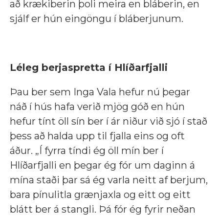
að krækiberin þoli meira en bláberin, en
sjálf er hún eingöngu í bláberjunum.
Léleg berjaspretta í Hlíðarfjalli
Þau ber sem Inga Vala hefur nú þegar
náð í hús hafa verið mjög góð en hún
hefur tínt öll sín ber í ár niður við sjó í stað
þess að halda upp til fjalla eins og oft
áður.
„Í fyrra tíndi ég öll mín ber í
Hlíðarfjalli en þegar ég fór um daginn á
mína staði þar sá ég varla neitt af berjum,
bara pínulitla grænjaxla og eitt og eitt
blátt ber á stangli. Þá fór ég fyrir neðan