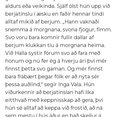
aldurs eða veikinda. Sjálf ólst hún upp við
berjatínslu í æsku en faðir hennar tíndi
alltaf mikið af berjum. „Hann vaknaði
snemma á morgnana, svona fjögur, fimm.
Svo voru bara komnir fullir dallar af
berjum klukkan tíu á morgnana heima.
Við Halla systir fórum svo að fara með
honum og nú fer ég á hverju ári því mér
finnst þetta svo gaman. Og mér finnst
bara frábært þegar fólk er að nýta sér
þessa auðlind,“ segir Inga Vala. Hún
viðurkennir að berjatínslan hafi líka
eitthvað með keppnisskap að gera, því
hún sé alltaf að keppa við frostið, að ná
sem mestu í hús áður en það skellur á.