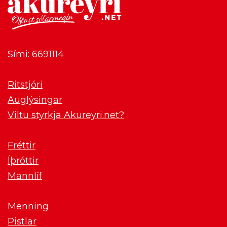
Sími: 6691114
Ritstjóri
Auglýsingar
Viltu styrkja Akureyri.net?
Fréttir
Íþróttir
Mannlíf
Menning
Pistlar