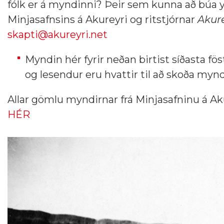
fólk er á myndinni? Þeir sem kunna að búa yf
Minjasafnsins á Akureyri og ritstjórnar
Akure
skapti@akureyri.net
Myndin hér fyrir neðan birtist síðasta 
og lesendur eru hvattir til að skoða myn
Allar gömlu myndirnar frá Minjasafninu á A
HÉR