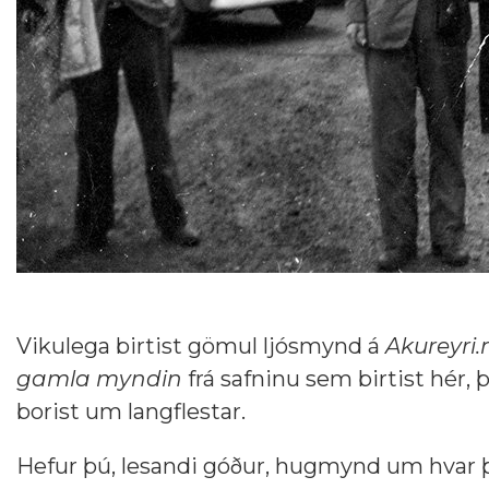
Vikulega birtist gömul ljósmynd á
Akureyri.
gamla myndin
frá safninu sem birtist hér, 
borist um langflestar.
Hefur þú, lesandi góður, hugmynd um hvar