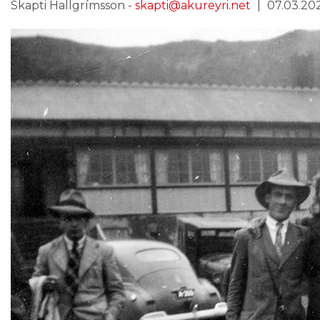
Skapti Hallgrímsson -
skapti@akureyri.net
07.03.202