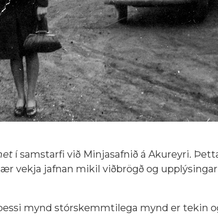
net
í samstarfi við Minjasafnið á Akureyri. Þett
þær vekja jafnan mikil viðbrögð og upplýsingar
 þessi mynd stórskemmtilega mynd er tekin o