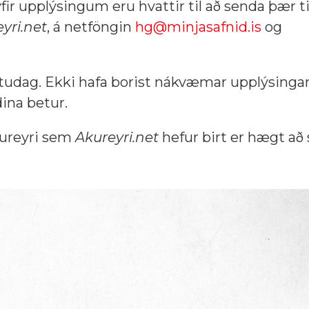
ir upplýsingum eru hvattir til að senda þær ti
yri.net
, á netföngin
hg@minjasafnid.is
og
föstudag. Ekki hafa borist nákvæmar upplýsing
dina betur.
kureyri sem
Akureyri.net
hefur birt er hægt að