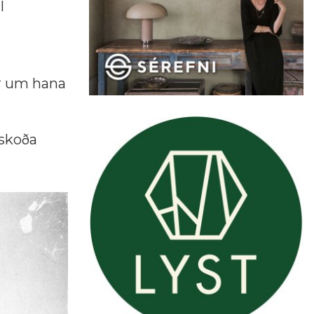
l
ar um hana
 skoða