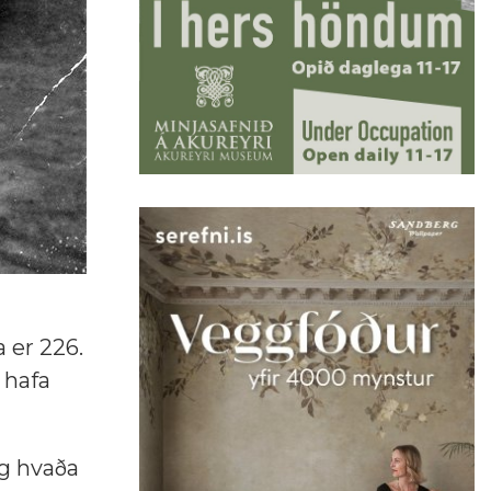
a er 226.
 hafa
g hvaða