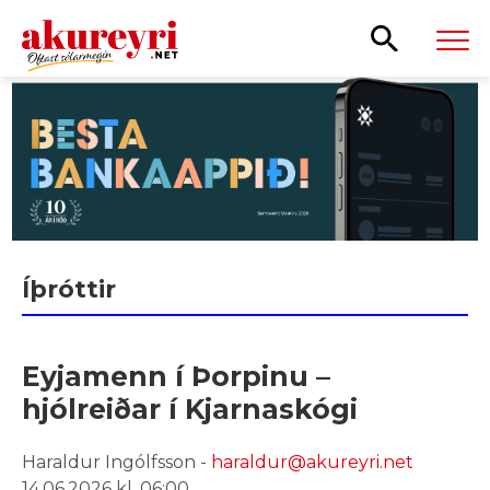
Leita
Íþróttir
Eyjamenn í Þorpinu –
hjólreiðar í Kjarnaskógi
Haraldur Ingólfsson -
haraldur@akureyri.net
14.06.2026 kl. 06:00