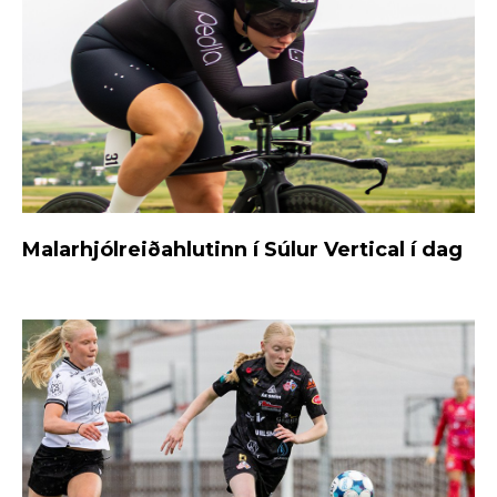
Malarhjólreiðahlutinn í Súlur Vertical í dag