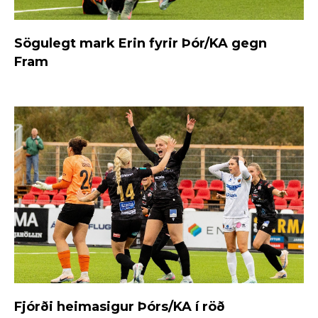
Sögulegt mark Erin fyrir Þór/KA gegn
Fram
Fjórði heimasigur Þórs/KA í röð