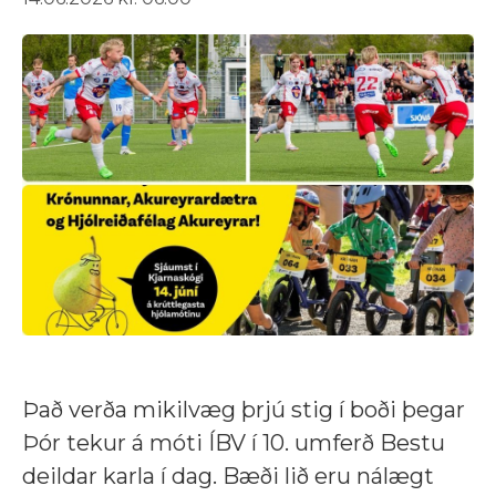
Það verða mikilvæg þrjú stig í boði þegar
Þór tekur á móti ÍBV í 10. umferð Bestu
deildar karla í dag. Bæði lið eru nálægt