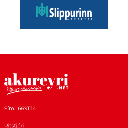
Sími: 6691114
Ritstjóri