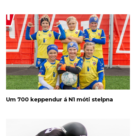
Um 700 keppendur á N1 móti stelpna