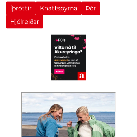
Íþróttir
Knattspyrna
Þór
Hjólreiðar