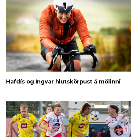
Hafdís og Ingvar hlutskörpust á mölinni