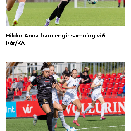
Hildur Anna framlengir samning við
Þór/KA