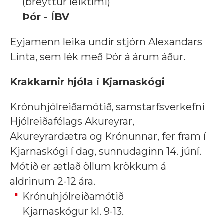
(breyttur leiktími)
Þór - ÍBV
Eyjamenn leika undir stjórn Alexandars
Linta, sem lék með Þór á árum áður.
Krakkarnir hjóla í Kjarnaskógi
Krónuhjólreiðamótið, samstarfsverkefni
Hjólreiðafélags Akureyrar,
Akureyrardætra og Krónunnar, fer fram í
Kjarnaskógi í dag, sunnudaginn 14. júní.
Mótið er ætlað öllum krökkum á
aldrinum 2-12 ára.
Krónuhjólreiðamótið
Kjarnaskógur kl. 9-13.