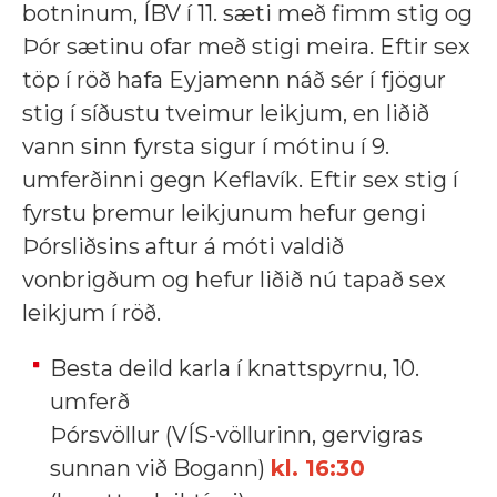
botninum, ÍBV í 11. sæti með fimm stig og
Þór sætinu ofar með stigi meira. Eftir sex
töp í röð hafa Eyjamenn náð sér í fjögur
stig í síðustu tveimur leikjum, en liðið
vann sinn fyrsta sigur í mótinu í 9.
umferðinni gegn Keflavík. Eftir sex stig í
fyrstu þremur leikjunum hefur gengi
Þórsliðsins aftur á móti valdið
vonbrigðum og hefur liðið nú tapað sex
leikjum í röð.
Besta deild karla í knattspyrnu, 10.
umferð
Þórsvöllur (VÍS-völlurinn, gervigras
sunnan við Bogann)
kl. 16:30