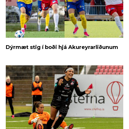
Dýrmæt stig í boði hjá Akureyrarliðunum