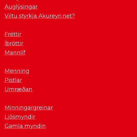
Auglýsingar
Viltu styrkja Akureyri.net?
Fréttir
Íþróttir
Mannlíf
Menning
Pistlar
Umræðan
Minningargreinar
Ljósmyndir
Gamla myndin