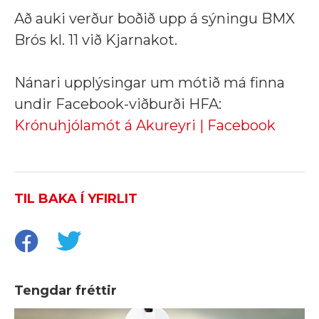
Að auki verður boðið upp á sýningu BMX
Brós kl. 11 við Kjarnakot.
Nánari upplýsingar um mótið má finna
undir Facebook-viðburði HFA:
Krónuhjólamót á Akureyri | Facebook
TIL BAKA Í YFIRLIT
Tengdar fréttir