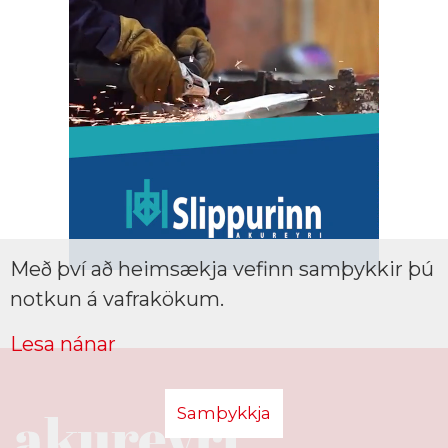
Með því að heimsækja vefinn samþykkir þú
notkun á vafrakökum.
Lesa nánar
Samþykkja