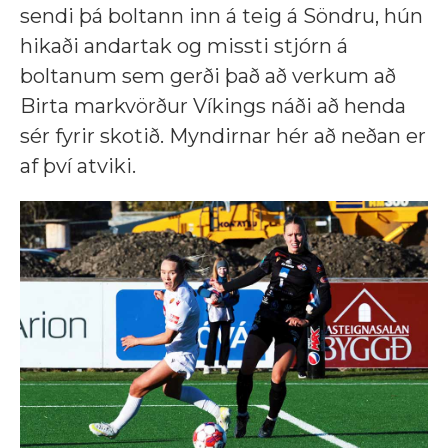
sendi þá boltann inn á teig á Söndru, hún
hikaði andartak og missti stjórn á
boltanum sem gerði það að verkum að
Birta markvörður Víkings náði að henda
sér fyrir skotið. Myndirnar hér að neðan er
af því atviki.