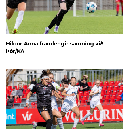
Hildur Anna framlengir samning við
Þór/KA