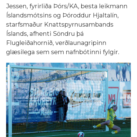
Jessen, fyrirliða Þórs/KA, besta leikmann
Íslandsmótsins og Þóroddur Hjaltalín,
starfsmaður Knattspyrnusambands
Íslands, afhenti Söndru þá
Flugleiðahornið, verðlaunagripinn
glæsilega sem sem nafnbótinni fylgir.