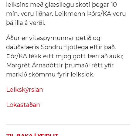
leiksins með glæsilegu skoti þegar 10
mín. voru liðnar. Leikmenn Þórs/KA voru
þá illa á verði.
Áður er vítaspyrnunnar getið og
dauðafæris Söndru fljótlega eftir það.
Þór/KA fékk eitt mjög gott færi að auki;
Margrét Árnadóttir þrumaði rétt yfir
markið skömmu fyrir leikslok.
Leikskýrslan
Lokastaðan
TIL BAKA Í YFIRLIT