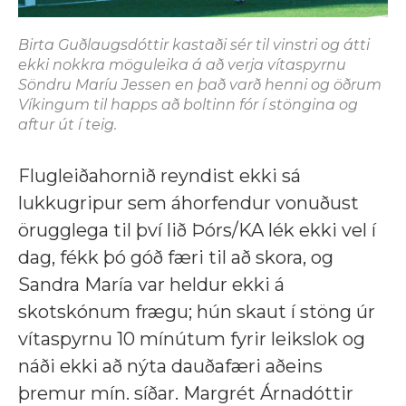
Birta Guðlaugsdóttir kastaði sér til vinstri og átti
ekki nokkra möguleika á að verja vítaspyrnu
Söndru Maríu Jessen en það varð henni og öðrum
Víkingum til happs að boltinn fór í stöngina og
aftur út í teig.
Flugleiðahornið reyndist ekki sá
lukkugripur sem áhorfendur vonuðust
örugglega til því lið Þórs/KA lék ekki vel í
dag, fékk þó góð færi til að skora, og
Sandra María var heldur ekki á
skotskónum frægu; hún skaut í stöng úr
vítaspyrnu 10 mínútum fyrir leikslok og
náði ekki að nýta dauðafæri aðeins
þremur mín. síðar. Margrét Árnadóttir