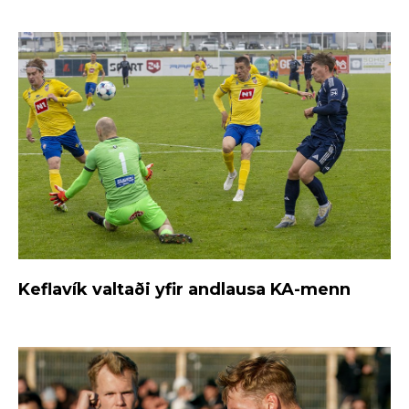
Keflavík valtaði yfir andlausa KA-menn