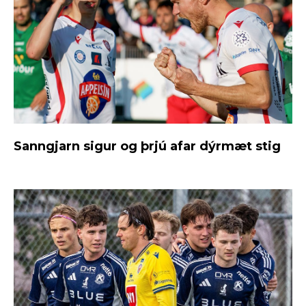
Sanngjarn sigur og þrjú afar dýrmæt stig