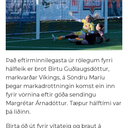
Það eftirminnilegasta úr rólegum fyrri
hálfleik er brot Birtu Guðlaugsdóttur,
markvarðar Víkings, á Söndru Maríu
þegar markadrottningin komst ein inn
fyrir vörnina eftir góða sendingu
Margrétar Árnadóttur. Tæpur hálftími var
þá liðinn.
Birta óð út fyrir vítateig og braut á