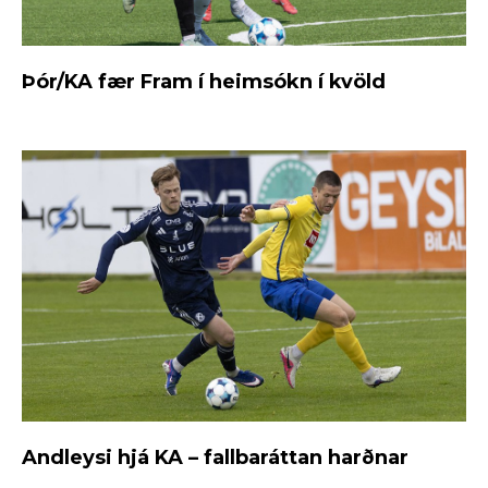
Þór/KA fær Fram í heimsókn í kvöld
Andleysi hjá KA – fallbaráttan harðnar