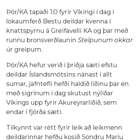
Þór/KA tapaði 1:0 fyrir Víkingi í dag í
lokaumferð Bestu deildar kvenna í
knattspyrnu á Greifavelli KA og þar með
runnu bronsverðlaunin
Stelpunum okkar
úr greipum.
Þór/KA hefur verið í þriðja sæti efstu
deildar Íslandsmótsins nánast í allt
sumar, jafntefli hefði haldið liðinu þar en
með sigrinum í dag skutust nýliðar
Víkings upp fyrir Akureyrarliðið, sem
endar í fjórða sæti.
Tilkynnt var rétt fyrir leik að leikmenn
deildarinnar hefðu kosið Söndru Maríu