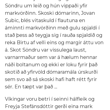
Söndru um leið og hún vippaði yfir
markvörðinn. Skoski dómarinn, Jovan
Subic, blés vitaskuld í flautuna en
áminnti markvörðinn með gulu spjaldi í
stað þess að teygja sig í rauða spjaldið og
reka Birtu af velli eins og margir áttu von
á. Skot Söndru var vissulega laust,
varnarmaður sem var á hælum hennar
náði boltanum og ekki er loku fyrir það
skotið að yfirvöld dómaramála úrskurði
sem svo að sá skoski hafi haft rétt fyrir
sér. En tæpt var það ...
Víkingar voru betri í seinni hálfleik og
Freyja Stef­áns­dótt­ir gerði eina mark