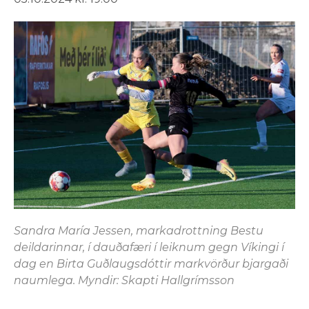
Sandra María Jessen, markadrottning Bestu
deildarinnar, í dauðafæri í leiknum gegn Víkingi í
dag en Birta Guðlaugsdóttir markvörður bjargaði
naumlega. Myndir: Skapti Hallgrímsson