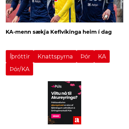
KA-menn sækja Keflvíkinga heim í dag
Íþróttir
Knattspyrna
Þór
KA
Þór/KA