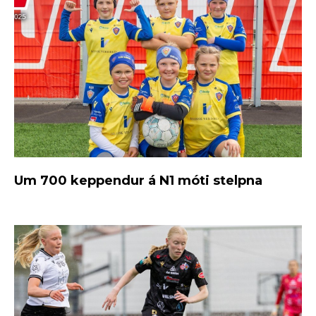
Um 700 keppendur á N1 móti stelpna