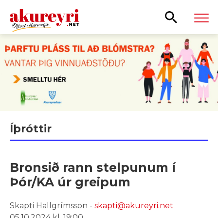
Leita
Íþróttir
Bronsið rann stelpunum í
Þór/KA úr greipum
Skapti Hallgrímsson -
skapti@akureyri.net
05.10.2024 kl. 19:00