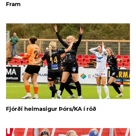
Fram
Fjórði heimasigur Þórs/KA í röð