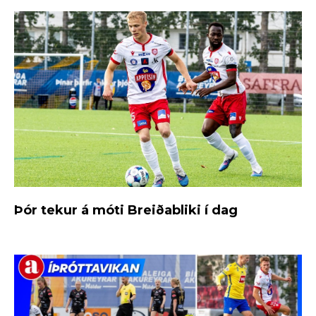
Þór tekur á móti Breiðabliki í dag