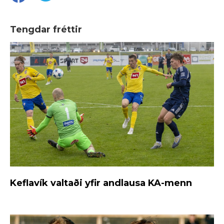
Tengdar fréttir
Keflavík valtaði yfir andlausa KA-menn