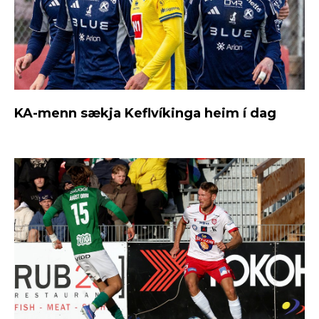
KA-menn sækja Keflvíkinga heim í dag