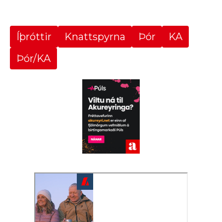
Íþróttir
Knattspyrna
Þór
KA
Þór/KA