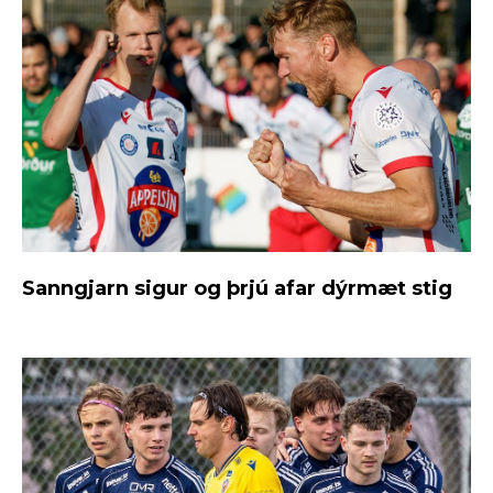
Sanngjarn sigur og þrjú afar dýrmæt stig