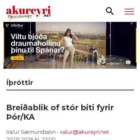
Leita
Íþróttir
Breiðablik of stór biti fyrir
Þór/KA
Valur Sæmundsson -
valur@akureyri.net
20.05.2026 kl. 23:00