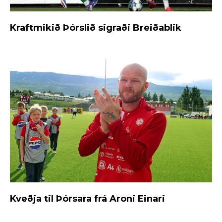
Kraftmikið Þórslið sigraði Breiðablik
Kveðja til Þórsara frá Aroni Einari