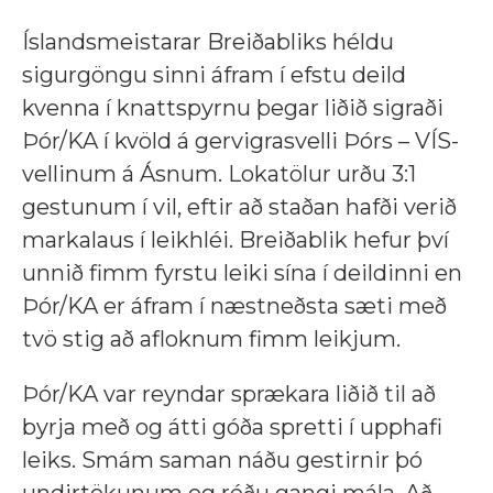
Íslandsmeistarar Breiðabliks héldu
sigurgöngu sinni áfram í efstu deild
kvenna í knattspyrnu þegar liðið sigraði
Þór/KA í kvöld á gervigrasvelli Þórs – VÍS-
vellinum á Ásnum. Lokatölur urðu 3:1
gestunum í vil, eftir að staðan hafði verið
markalaus í leikhléi. Breiðablik hefur því
unnið fimm fyrstu leiki sína í deildinni en
Þór/KA er áfram í næstneðsta sæti með
tvö stig að afloknum fimm leikjum.
Þór/KA var reyndar sprækara liðið til að
byrja með og átti góða spretti í upphafi
leiks. Smám saman náðu gestirnir þó
undirtökunum og réðu gangi mála. Að