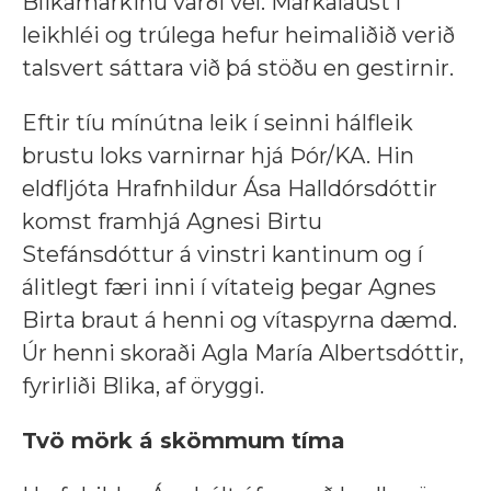
Blikamarkinu varði vel. Markalaust í
leikhléi og trúlega hefur heimaliðið verið
talsvert sáttara við þá stöðu en gestirnir.
Eftir tíu mínútna leik í seinni hálfleik
brustu loks varnirnar hjá Þór/KA. Hin
eldfljóta Hrafnhildur Ása Halldórsdóttir
komst framhjá Agnesi Birtu
Stefánsdóttur á vinstri kantinum og í
álitlegt færi inni í vítateig þegar Agnes
Birta braut á henni og vítaspyrna dæmd.
Úr henni skoraði Agla María Albertsdóttir,
fyrirliði Blika, af öryggi.
Tvö mörk á skömmum tíma