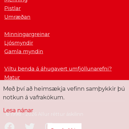
Pistlar
Umræðan
Minningargreinar
Ljósmyndir
Gamla myndin
Viltu benda á áhugavert umfjöllunarefni?
Matur
Með því að heimsækja vefinn samþykkir þú
notkun á vafrakökum.
Lesa nánar
© 1998 - 2026 Allur réttur áskilinn