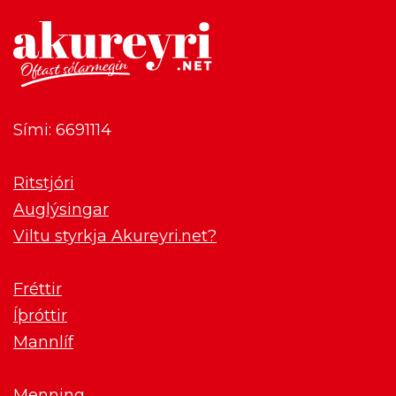
Sími: 6691114
Ritstjóri
Auglýsingar
Viltu styrkja Akureyri.net?
Fréttir
Íþróttir
Mannlíf
Menning