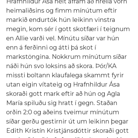
Hrafnhildur Ása hélt áfram að hrella vörn
heimaliðsins og fimm mínútum eftir
markið endurtók hún leikinn vinstra
megin, kom sér í gott skotfæri í teignum
en Allie varði vel. Mínútu síðar var hún
enn á ferðinni og átti þá skot í
markstöngina. Nokkrum mínútum síðar
náði hún svo loksins að skora. Þór/KA
missti boltann klaufalega skammt fyrir
utan eigin vítateig og Hrafnhildur Ása
skoraði gott mark eftir að hún og Agla
María spiluðu sig hratt í gegn. Staðan
orðin 2:0 og aðeins tveimur mínútum
síðar gerðu gestirnir út um leikinn þegar
Edith Kristín Kristjánsdóttir skoraði gott