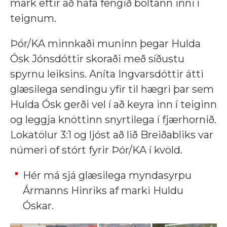
mark eftir að hafa fengið boltann inni í
teignum.
Þór/KA minnkaði muninn þegar Hulda
Ósk Jónsdóttir skoraði með síðustu
spyrnu leiksins. Aníta Ingvarsdóttir átti
glæsilega sendingu yfir til hægri þar sem
Hulda Ósk gerði vel í að keyra inn í teiginn
og leggja knöttinn snyrtilega í fjærhornið.
Lokatölur 3:1 og ljóst að lið Breiðabliks var
númeri of stórt fyrir Þór/KA í kvöld.
Hér má sjá glæsilega myndasyrpu
Ármanns Hinriks af marki Huldu
Óskar.