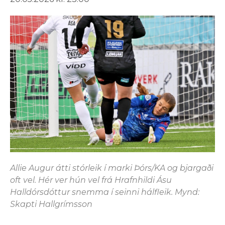
Allie Augur átti stórleik í marki Þórs/KA og bjargaði
oft vel. Hér ver hún vel frá Hrafnhildi Ásu
Halldórsdóttur snemma í seinni hálfleik. Mynd:
Skapti Hallgrímsson