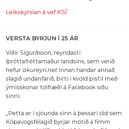
Leikskýrslan á vef KSÍ
VERSTA BYRJUN Í 25 ÁR
Víðir Sigurðsson, reyndasti
íþróttafréttamaður landsins, sem verið
hefur
akureyri.net
innan handar annað
slagið undanfarið, birti í kvöld pistil með
ýmisskonar tölfræði á Facebook síðu
sinni.
„Þetta er í sjöunda sinn á þessari öld sem
Kópavogsfélagið byrjar mótið á fimm