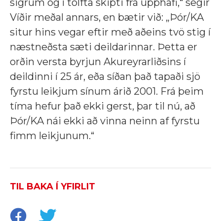
sigrum og í tólfta skipti frá upphafi,“ segir
Víðir meðal annars, en bætir við:
„Þór/KA
situr hins vegar eftir með aðeins tvö stig í
næstneðsta sæti deildarinnar. Þetta er
orðin versta byrjun Akureyrarliðsins í
deildinni í 25 ár, eða síðan það tapaði sjö
fyrstu leikjum sínum árið 2001. Frá þeim
tíma hefur það ekki gerst, þar til nú, að
Þór/KA nái ekki að vinna neinn af fyrstu
fimm leikjunum.“
TIL BAKA Í YFIRLIT