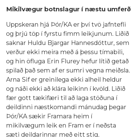
Mikilvægur botnslagur í næstu umferð
Uppskeran hjá Þór/KA er því tvö jafntefli
og þrjú töp í fyrstu fimm leikjunum. Liðið
saknar Huldu Bjargar Hannesdóttur, sem
verður ekki meira með á þessu tímabili,
og hin öfluga Erin Flurey hefur lítið getað
spilað það sem af er sumri vegna meiðsla.
Arna Sif er greinilega ekki alheil heldur
og náði ekki að klára leikinn í kvöld. Liðið
fær gott tækifæri til að laga stöðuna í
deildinni næstkomandi mánudag þegar
Þór/KA sækir Framara heim í
mikilvægum leik en Fram er í neðsta
sæti deildarinnar með eitt stig.