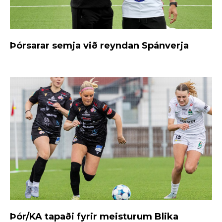
Þórsarar semja við reyndan Spánverja
Þór/KA tapaði fyrir meisturum Blika