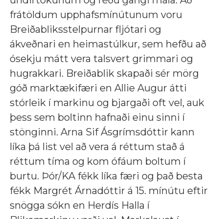
frátöldum upphafsmínútunum voru
Breiðabliksstelpurnar fljótari og
ákveðnari en heimastúlkur, sem hefðu að
ósekju mátt vera talsvert grimmari og
hugrakkari. Breiðablik skapaði sér mörg
góð marktækifæri en Allie Augur átti
stórleik í markinu og bjargaði oft vel, auk
þess sem boltinn hafnaði einu sinni í
stönginni. Arna Sif Ásgrímsdóttir kann
líka þá list vel að vera á réttum stað á
réttum tíma og kom ófáum boltum í
burtu. Þór/KA fékk líka færi og það besta
fékk Margrét Árnadóttir á 15. mínútu eftir
snögga sókn en Herdís Halla í