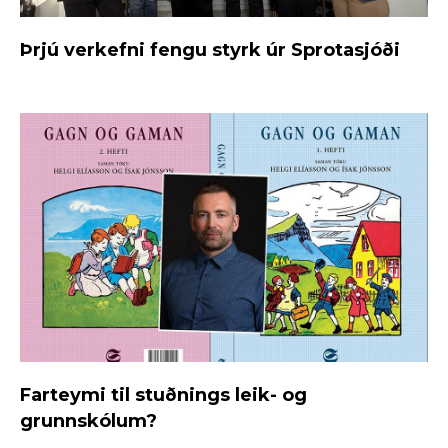
Þrjú verkefni fengu styrk úr Sprotasjóði
Farteymi til stuðnings leik- og
grunnskólum?