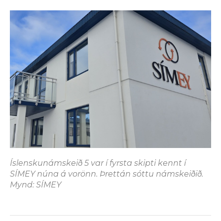
Íslenskunámskeið 5 var í fyrsta skipti kennt í
SÍMEY núna á vorönn. Þrettán sóttu námskeiðið.
Mynd: SÍMEY