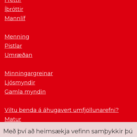
Íþróttir
Mannlíf
Menning
Pistlar
Umræðan
Minningargreinar
Ljósmyndir
Gamla myndin
Viltu benda á áhugavert umfjöllunarefni?
Matur
Með því að heimsækja vefinn samþykkir þú