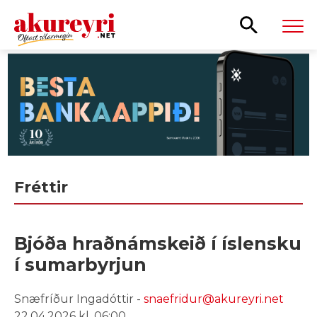
Leita
Fréttir
Bjóða hraðnámskeið í íslensku
í sumarbyrjun
Snæfríður Ingadóttir -
snaefridur@akureyri.net
22.04.2026 kl. 06:00