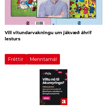
Vill vitundarvakningu um jákvæð áhrif
lesturs
Fréttir
Menntamál