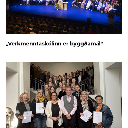
„Verkmenntaskólinn er byggðamál“