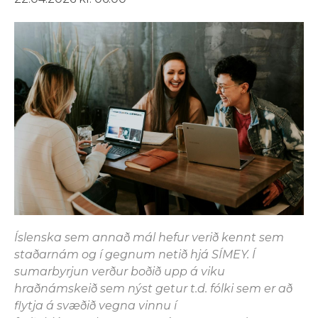
Íslenska sem annað mál hefur verið kennt sem
staðarnám og í gegnum netið hjá SÍMEY. Í
sumarbyrjun verður boðið upp á viku
hraðnámskeið sem nýst getur t.d. fólki sem er að
flytja á svæðið vegna vinnu í