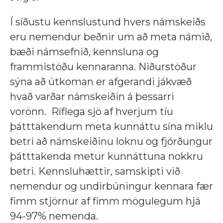
Í síðustu kennslustund hvers námskeiðs
eru nemendur beðnir um að meta námið,
bæði námsefnið, kennsluna og
frammistöðu kennaranna. Niðurstöður
sýna að útkoman er afgerandi jákvæð
hvað varðar námskeiðin á þessarri
vorönn. Ríflega sjö af hverjum tíu
þátttakendum meta kunnáttu sína miklu
betri að námskeiðinu loknu og fjórðungur
þátttakenda metur kunnáttuna nokkru
betri. Kennsluhættir, samskipti við
nemendur og undirbúningur kennara fær
fimm stjörnur af fimm mögulegum hjá
94-97% nemenda.