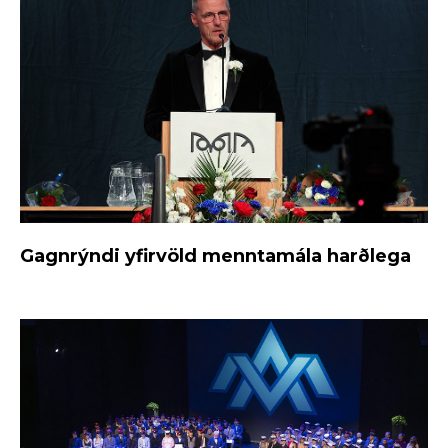
Gagnrýndi yfirvöld menntamála harðlega