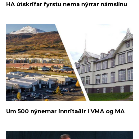
HA útskrifar fyrstu nema nýrrar námslínu
Um 500 nýnemar innritaðir í VMA og MA