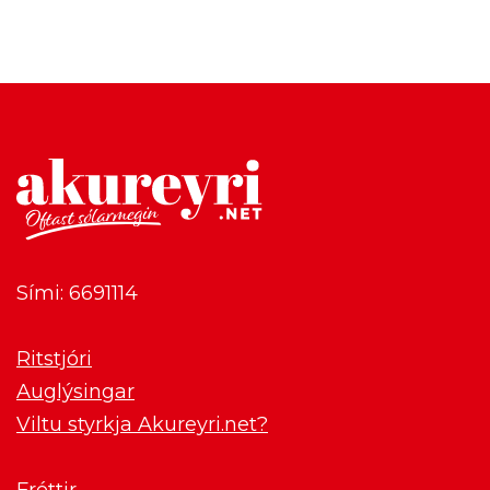
Sími: 6691114
Ritstjóri
Auglýsingar
Viltu styrkja Akureyri.net?
Fréttir