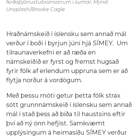
ferðaþjónustubransanum í sumar. Mynd:
Unsplash/Brooke Cagle
Hraðnámskeið í íslensku sem annað mál
verður í boði í byrjun júní hjá SÍMEY. Um
tilraunaverkefni er að ræða en
námskeiðið er fyrst og fremst hugsað
fyrir fólk af erlendum uppruna sem er að
flytja norður á vordögum.
Með þessu móti getur þetta fólk strax
sótt grunnnámskeið í íslensku sem annað
mál í stað þess að bíða til haustsins eftir
því að ný önn hefjist. Samkvæmt
upplýsingum á heimasíðu SÍMEY verður