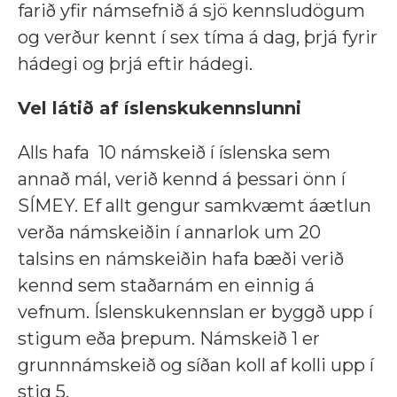
farið yfir námsefnið á sjö kennsludögum
og verður kennt í sex tíma á dag, þrjá fyrir
hádegi og þrjá eftir hádegi.
Vel látið af íslenskukennslunni
Alls hafa 10 námskeið í íslenska sem
annað mál, verið kennd á þessari önn í
SÍMEY. Ef allt gengur samkvæmt áætlun
verða námskeiðin í annarlok um 20
talsins en námskeiðin hafa bæði verið
kennd sem staðarnám en einnig á
vefnum. Íslenskukennslan er byggð upp í
stigum eða þrepum. Námskeið 1 er
grunnnámskeið og síðan koll af kolli upp í
stig 5.