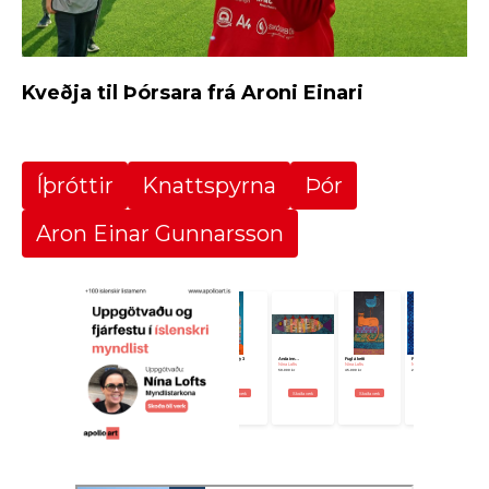
Kveðja til Þórsara frá Aroni Einari
Íþróttir
Knattspyrna
Þór
Aron Einar Gunnarsson