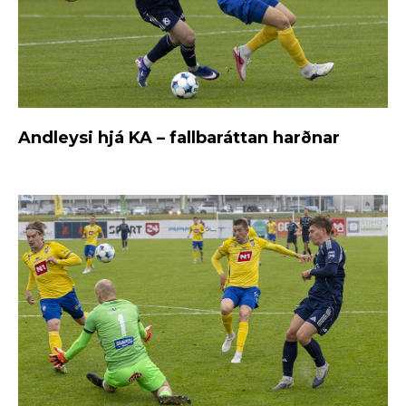
Andleysi hjá KA – fallbaráttan harðnar