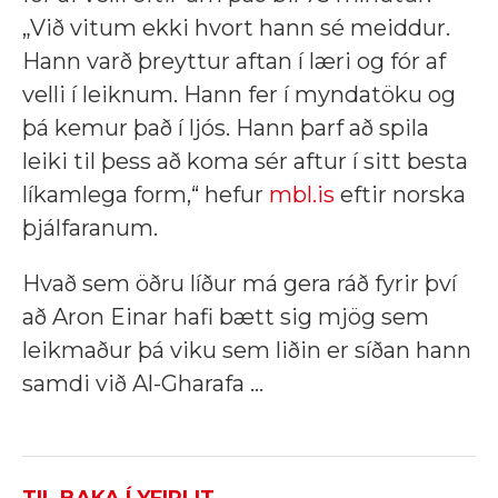
„Við vit­um ekki hvort hann sé meidd­ur.
Hann varð þreytt­ur aft­an í læri og fór af
velli í leikn­um. Hann fer í mynda­töku og
þá kem­ur það í ljós. Hann þarf að spila
leiki til þess að koma sér aft­ur í sitt besta
lík­am­lega form,“ hefur
mbl.is
eftir norska
þjálf­ar­anum.
Hvað sem öðru líður má gera ráð fyrir því
að Aron Einar hafi bætt sig mjög sem
leikmaður þá viku sem liðin er síðan hann
samdi við Al-Gharafa ...
TIL BAKA Í YFIRLIT