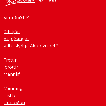
Sími: 6691114
Ritstjóri
Auglýsingar
Viltu styrkja Akureyri.net?
Fréttir
Íþróttir
Mannlíf
Menning
Pistlar
Umræðan