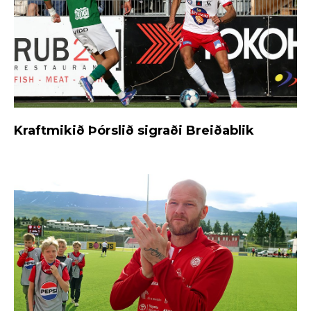
Kraftmikið Þórslið sigraði Breiðablik