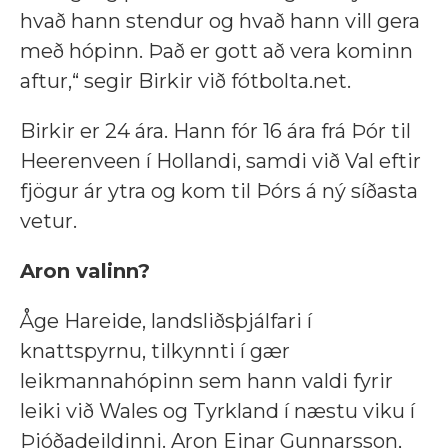
hvað hann stendur og hvað hann vill gera
með hópinn. Það er gott að vera kominn
aftur,“ segir Birkir við fótbolta.net.
Birkir er 24 ára. Hann fór 16 ára frá Þór til
Heerenveen í Hollandi, samdi við Val eftir
fjögur ár ytra og kom til Þórs á ný síðasta
vetur.
Aron valinn?
Åge Hareide, landsliðsþjálfari í
knattspyrnu, tilkynnti í gær
leikmannahópinn sem hann valdi fyrir
leiki við Wales og Tyrkland í næstu viku í
Þjóðadeildinni. Aron Einar Gunnarsson,