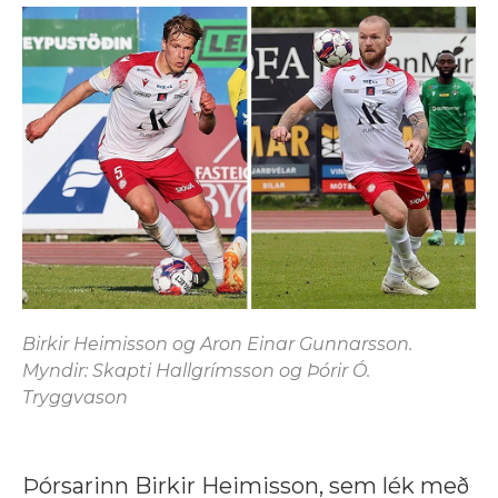
Birkir Heimisson og Aron Einar Gunnarsson.
Myndir: Skapti Hallgrímsson og Þórir Ó.
Tryggvason
Þórsarinn Birkir Heimisson, sem lék með