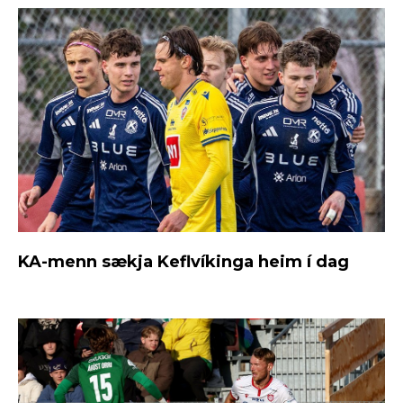
KA-menn sækja Keflvíkinga heim í dag