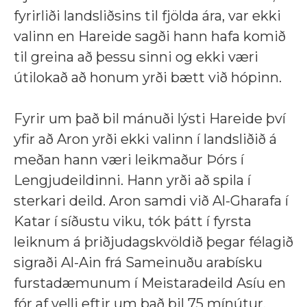
fyrirliði landsliðsins til fjölda ára, var ekki
valinn en Hareide sagði hann hafa komið
til greina að þessu sinni og ekki væri
útilokað að honum yrði bætt við hópinn.
Fyrir um það bil mánuði lýsti Hareide því
yfir að Aron yrði ekki valinn í landsliðið á
meðan hann væri leikmaður Þórs í
Lengjudeildinni. Hann yrði að spila í
sterkari deild. Aron samdi við Al-Gharafa í
Katar í síðustu viku, tók þátt í fyrsta
leiknum á þriðjudagskvöldið þegar félagið
sigraði Al-Ain frá Sameinuðu arabísku
furstadæmunum í Meistaradeild Asíu en
fór af velli eftir um það bil 75 mínútur.