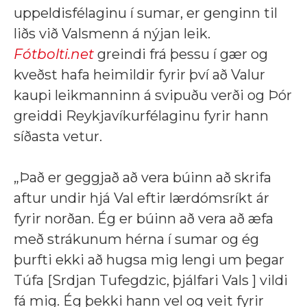
uppeldisfélaginu í sumar, er genginn til
liðs við Valsmenn á nýjan leik.
Fótbolti.net
greindi frá þessu í gær og
kveðst hafa heimildir fyrir því að Valur
kaupi leikmanninn á svipuðu verði og Þór
greiddi Reykjavíkurfélaginu fyrir hann
síðasta vetur.
„Það er geggjað að vera búinn að skrifa
aftur undir hjá Val eftir lærdómsríkt ár
fyrir norðan. Ég er búinn að vera að æfa
með strákunum hérna í sumar og ég
þurfti ekki að hugsa mig lengi um þegar
Túfa [Srdjan Tufegdzic, þjálfari Vals ] vildi
fá mig. Ég þekki hann vel og veit fyrir