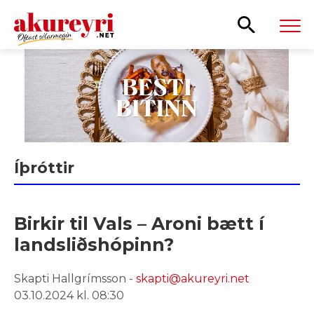
Leita
Íþróttir
Birkir til Vals – Aroni bætt í
landsliðshópinn?
Skapti Hallgrímsson -
skapti@akureyri.net
03.10.2024 kl. 08:30