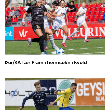
Þór/KA fær Fram í heimsókn í kvöld