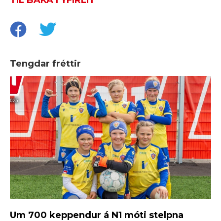
Tengdar fréttir
Um 700 keppendur á N1 móti stelpna