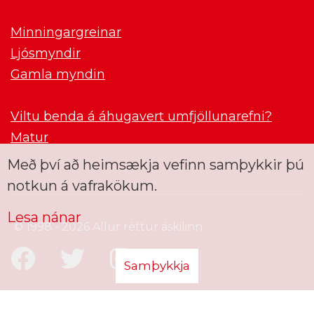
Minningargreinar
Ljósmyndir
Gamla myndin
Viltu benda á áhugavert umfjöllunarefni?
Matur
Með því að heimsækja vefinn samþykkir þú
notkun á vafrakökum.
Lesa nánar
© 1998 - 2026 Allur réttur áskilinn
Samþykkja