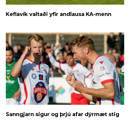
Keflavík valtaði yfir andlausa KA-menn
Sanngjarn sigur og þrjú afar dýrmæt stig