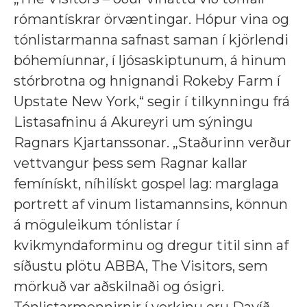
rómantískrar örvæntingar. Hópur vina og
tónlistarmanna safnast saman í kjörlendi
bóhemíunnar, í ljósaskiptunum, á hinum
stórbrotna og hnignandi Rokeby Farm í
Upstate New York,“ segir í tilkynningu frá
Listasafninu á Akureyri um sýningu
Ragnars Kjartanssonar. „Staðurinn verður
vettvangur þess sem Ragnar kallar
femínískt, níhilískt gospel lag: marglaga
portrett af vinum listamannsins, könnun
á möguleikum tónlistar í
kvikmyndaforminu og dregur titil sinn af
síðustu plötu ABBA, The Visitors, sem
mörkuð var aðskilnaði og ósigri.
Tónlistarmennirnir í verkinu eru Davíð