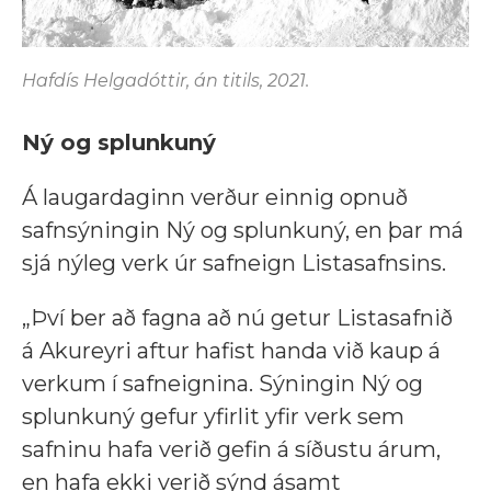
Hafdís Helgadóttir, án titils, 2021.
Ný og splunkuný
Á laugardaginn verður einnig opnuð
safnsýningin Ný og splunkuný, en þar má
sjá nýleg verk úr safneign Listasafnsins.
„Því ber að fagna að nú getur Listasafnið
á Akureyri aftur hafist handa við kaup á
verkum í safneignina. Sýningin Ný og
splunkuný gefur yfirlit yfir verk sem
safninu hafa verið gefin á síðustu árum,
en hafa ekki verið sýnd ásamt