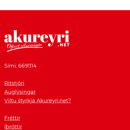
Sími: 6691114
Ritstjóri
Auglýsingar
Viltu styrkja Akureyri.net?
Fréttir
Íþróttir