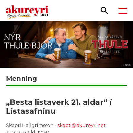
Leita
Menning
„Besta listaverk 21. aldar“ í
Listasafninu
Skapti Hallgrímsson -
skapti@akureyri.net
31.01.2023 kl. 17:30