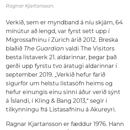
Ragnar Kjartansson.
Verkið, sem er myndband á níu skjám, 64
mínútur að lengd, var fyrst sett upp í
Migrossafninu í Zürich árið 2012. Breska
blaðið
The Guardian
valdi The Visitors
besta listaverk 21. aldarinnar, þegar það
gerði upp fyrstu tvo áratugi aldarinnar í
september 2019. „Verkið hefur farið
sigurför um helstu listasöfn heims og
hefur einungis einu sinni áður verið sýnt
á Íslandi, í Kling & Bang 2013,“ segir í
tilkynningu frá Listasafninu á Akureyri.
Ragnar Kjartansson er fæddur 1976. Hann