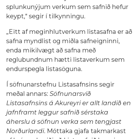
splunkunýjum verkum sem safnið hefur
keypt,“ segir í tilkynningu.
„Eitt af meginhlutverkum listasafna er að
safna myndlist og miðla safneigninni,
enda mikilvægt að safna með
reglubundnum hætti listaverkum sem
endurspegla listasöguna.
Í söfnunarstefnu Listasafnsins segir
meðal annars:
Söfnunarsvið
Listasafnsins á Akureyri er allt landið en
jafnframt leggur safnið sérstaka
áherslu á söfnun verka sem tengjast
Norðurlandi
. Móttaka gjafa takmarkast