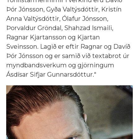
Þór Jónsson, Gyða Valtýsdóttir, Kristín
Anna Valtýsdóttir, Ólafur Jónsson,
Þorvaldur Gröndal, Shahzad Ismaili,
Ragnar Kjartansson og Kjartan
Sveinsson. Lagið er eftir Ragnar og Davíð
Þór Jónsson og er samið við textabrot úr
myndbandsverkum og gjörningum
Ásdísar Sifjar Gunnarsdóttur.“