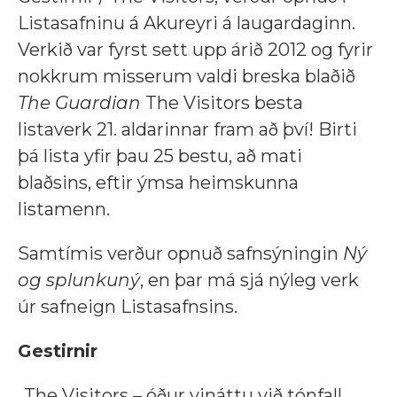
Listasafninu á Akureyri á laugardaginn.
Verkið var fyrst sett upp árið 2012 og fyrir
nokkrum misserum valdi breska blaðið
The Guardian
The Visitors besta
listaverk 21. aldarinnar fram að því! Birti
þá lista yfir þau 25 bestu, að mati
blaðsins, eftir ýmsa heimskunna
listamenn.
Samtímis verður opnuð safnsýningin
Ný
og splunkuný
, en þar má sjá nýleg verk
úr safneign Listasafnsins.
Gestirnir
„The Visitors – óður vináttu við tónfall