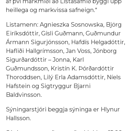
af því markmiði að Listasafnið byggi upp
heillega og markvissa safneign.“
Listamenn: Agnieszka Sosnowska, Björg
Eiríksdóttir, Gísli Guðmann, Guðmundur
Ármann Sigurjónsson, Hafdís Helgadóttir,
Hafliði Hallgrímsson, Jan Voss, Jónborg
Sigurðardóttir – Jonna, Karl
Guðmundsson, Kristín K. Þórðardóttir
Thoroddsen, Lilý Erla Adamsdóttir, Níels
Hafstein og Sigtryggur Bjarni
Baldvinsson.
Sýningarstjóri beggja sýninga er Hlynur
Hallsson.