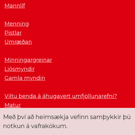
Mannlíf
Menning
Pistlar
Umræðan
Minningargreinar
Ljósmyndir
Gamla myndin
Viltu benda á áhugavert umfjöllunarefni?
Matur
Með því að heimsækja vefinn samþykkir þú
notkun á vafrakökum.