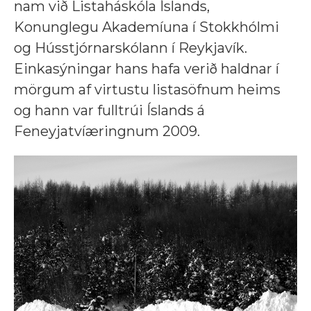
nam við Listaháskóla Íslands,
Konunglegu Akademíuna í Stokkhólmi
og Hússtjórnarskólann í Reykjavík.
Einkasýningar hans hafa verið haldnar í
mörgum af virtustu listasöfnum heims
og hann var fulltrúi Íslands á
Feneyjatvíæringnum 2009.