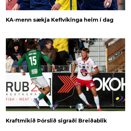
KA-menn sækja Keflvíkinga heim í dag
Kraftmikið Þórslið sigraði Breiðablik