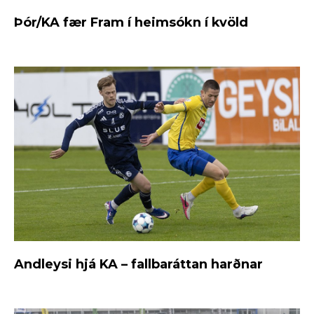
Þór/KA fær Fram í heimsókn í kvöld
Andleysi hjá KA – fallbaráttan harðnar