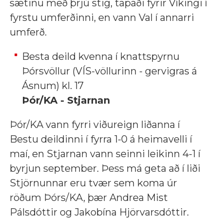
sætinu með þrjú stig, tapaði fyrir Víkingi í
fyrstu umferðinni, en vann Val í annarri
umferð.
Besta deild kvenna í knattspyrnu
Þórsvöllur (VÍS-völlurinn - gervigras á
Ásnum) kl. 17
Þór/KA - Stjarnan
Þór/KA vann fyrri viðureign liðanna í
Bestu deildinni í fyrra 1-0 á heimavelli í
maí, en Stjarnan vann seinni leikinn 4-1 í
byrjun september. Þess má geta að í liði
Stjörnunnar eru tvær sem koma úr
röðum Þórs/KA, þær Andrea Mist
Pálsdóttir og Jakobína Hjörvarsdóttir.