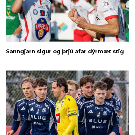
Sanngjarn sigur og þrjú afar dýrmæt stig