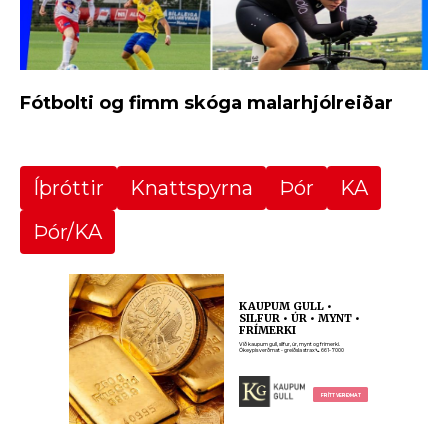
Fótbolti og fimm skóga malarhjólreiðar
Íþróttir
Knattspyrna
Þór
KA
Þór/KA