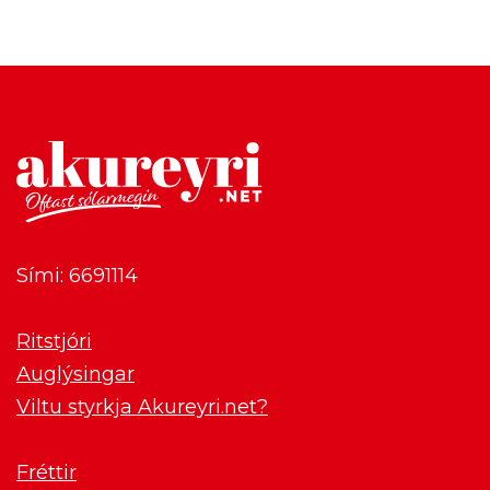
Sími: 6691114
Ritstjóri
Auglýsingar
Viltu styrkja Akureyri.net?
Fréttir