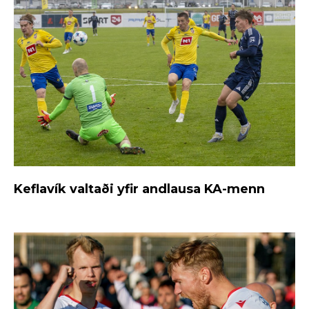
Keflavík valtaði yfir andlausa KA-menn