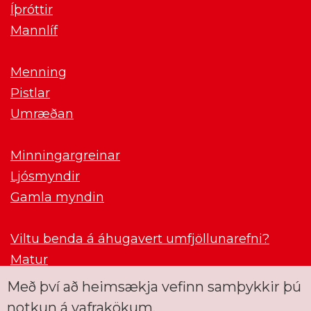
Íþróttir
Mannlíf
Menning
Pistlar
Umræðan
Minningargreinar
Ljósmyndir
Gamla myndin
Viltu benda á áhugavert umfjöllunarefni?
Matur
Með því að heimsækja vefinn samþykkir þú
notkun á vafrakökum.