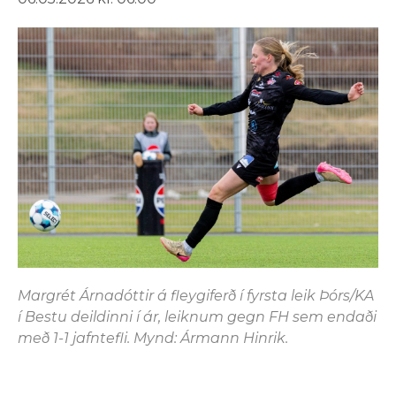
Margrét Árnadóttir á fleygiferð í fyrsta leik Þórs/KA
í Bestu deildinni í ár, leiknum gegn FH sem endaði
með 1-1 jafntefli. Mynd: Ármann Hinrik.