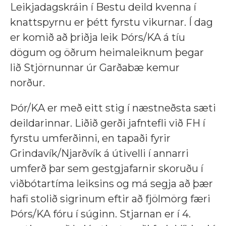
Leikjadagskráin í Bestu deild kvenna í
knattspyrnu er þétt fyrstu vikurnar. Í dag
er komið að þriðja leik Þórs/KA á tíu
dögum og öðrum heimaleiknum þegar
lið Stjörnunnar úr Garðabæ kemur
norður.
Þór/KA er með eitt stig í næstneðsta sæti
deildarinnar. Liðið gerði jafntefli við FH í
fyrstu umferðinni, en tapaði fyrir
Grindavík/Njarðvík á útivelli í annarri
umferð þar sem gestgjafarnir skoruðu í
viðbótartíma leiksins og má segja að þær
hafi stolið sigrinum eftir að fjölmörg færi
Þórs/KA fóru í súginn. Stjarnan er í 4.