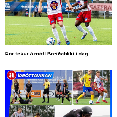
Þór tekur á móti Breiðabliki í dag