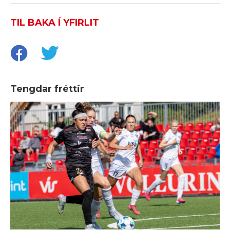
TIL BAKA Í YFIRLIT
Tengdar fréttir