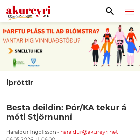
Leita
Íþróttir
Besta deildin: Þór/KA tekur á
móti Stjörnunni
Haraldur Ingólfsson -
haraldur@akureyri.net
06.05.2026 kl. 06:00