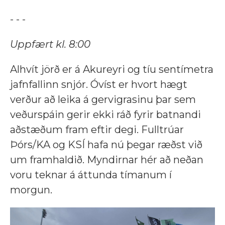
- - -
Uppfært kl. 8:00
Alhvít jörð er á Akureyri og tíu sentímetra
jafnfallinn snjór. Óvíst er hvort hægt
verður að leika á gervigrasinu þar sem
veðurspáin gerir ekki ráð fyrir batnandi
aðstæðum fram eftir degi. Fulltrúar
Þórs/KA og KSÍ hafa nú þegar ræðst við
um framhaldið. Myndirnar hér að neðan
voru teknar á áttunda tímanum í
morgun.