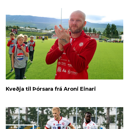
Kveðja til Þórsara frá Aroni Einari