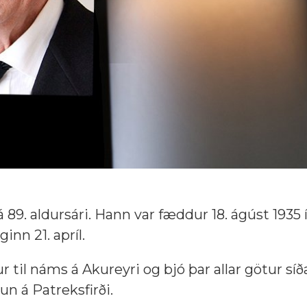
á 89. aldursári. Hann var fæddur 18. ágúst 1935 
nn 21. apríl.
 til náms á Akureyri og bjó þar allar götur síða
un á Patreksfirði.