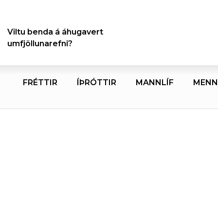
Viltu benda á áhugavert
umfjöllunarefni?
FRÉTTIR
ÍÞRÓTTIR
MANNLÍF
MENN