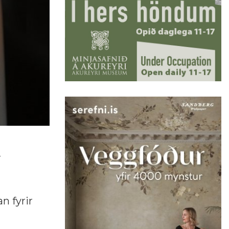
í
n fyrir