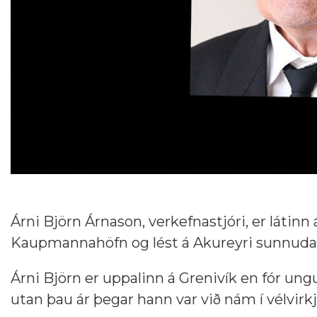
Árni Björn Árnason, verkefnastjóri, er látinn 
Kaupmannahöfn og lést á Akureyri sunnudagi
Árni Björn er uppalinn á Grenivík en fór ungur
utan þau ár þegar hann var við nám í vélvirkj