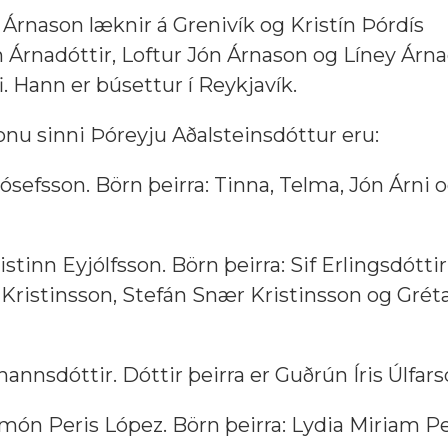
 Árnason læknir á Grenivík og Kristín Þórdís
 Árnadóttir, Loftur Jón Árnason og Líney Árna
i. Hann er búsettur í Reykjavík.
nu sinni Þóreyju Aðalsteinsdóttur eru:
sefsson. Börn þeirra: Tinna, Telma, Jón Árni o
stinn Eyjólfsson. Börn þeirra: Sif Erlingsdóttir
 Kristinsson, Stefán Snær Kristinsson og Gréta
nnsdóttir. Dóttir þeirra er Guðrún Íris Úlfarsd
món Peris López. Börn þeirra: Lydia Miriam Pe