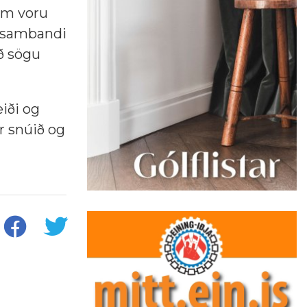
um voru
rasambandi
að sögu
iði og
r snúið og