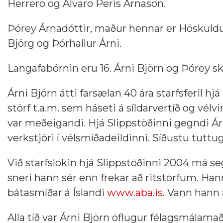
Herrero og Álvaro Peris Árnason.
Þórey Árnadóttir, maður hennar er Höskuldur
Björg og Þórhallur Árni.
Langafabörnin eru 16. Árni Björn og Þórey ski
Árni Björn átti farsælan 40 ára starfsferil h
störf t.a.m. sem háseti á síldarvertíð og vé
var meðeigandi. Hjá Slippstöðinni gegndi Ár
verkstjóri í vélsmíðadeildinni. Síðustu tuttu
Við starfslokin hjá Slippstöðinni 2004 má seg
sneri hann sér enn frekar að ritstörfum. Ha
bátasmíðar á Íslandi
www.aba.is
. Vann hann a
Alla tíð var Árni Björn öflugur félagsmálama