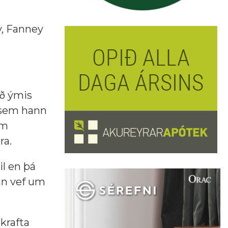
y, Fanney
ið ýmis
r sem hann
em
ra.
il en þá
nn vef um
krafta