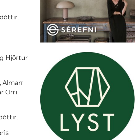
dóttir.
g Hjörtur
, Almarr
r Orri
óttir.
ris