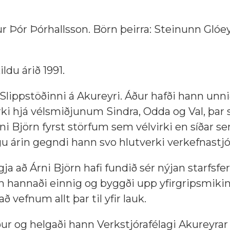
 Þór Þórhallsson. Börn þeirra: Steinunn Glóe
ldu árið 1991.
já Slippstöðinni á Akureyri. Áður hafði hann unn
lvirki hjá vélsmiðjunum Sindra, Odda og Val, þa
ni Björn fyrst störfum sem vélvirki en síðar s
gu árin gegndi hann svo hlutverki verkefnastjó
ja að Árni Björn hafi fundið sér nýjan starfsfer
nn hannaði einnig og byggði upp yfirgripsmiki
ð vefnum allt þar til yfir lauk.
ður og helgaði hann Verkstjórafélagi Akureyrar 