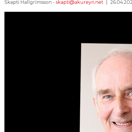
Skapti Hallgrímsson -
skapti@akureyri.net
26.04.202