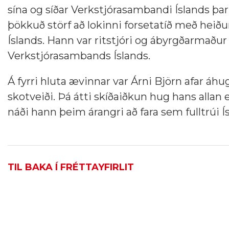
sína og síðar Verkstjórasambandi Íslands 
þökkuð störf að lokinni forsetatíð með heiðu
Íslands. Hann var ritstjóri og ábyrgðarmaðu
Verkstjórasambands Íslands.
Á fyrri hluta ævinnar var Árni Björn afar á
skotveiði. Þá átti skíðaiðkun hug hans allan 
náði hann þeim árangri að fara sem fulltrúi Í
TIL BAKA Í FRÉTTAYFIRLIT