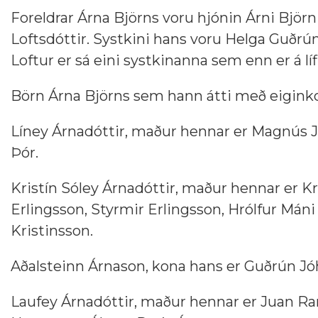
Foreldrar Árna Björns voru hjónin Árni Björn
Loftsdóttir. Systkini hans voru Helga Guðrún
Loftur er sá eini systkinanna sem enn er á líf
Börn Árna Björns sem hann átti með eiginko
Líney Árnadóttir, maður hennar er Magnús Jó
Þór.
Kristín Sóley Árnadóttir, maður hennar er Kri
Erlingsson, Styrmir Erlingsson, Hrólfur Máni
Kristinsson.
Aðalsteinn Árnason, kona hans er Guðrún Jóha
Laufey Árnadóttir, maður hennar er Juan Ra