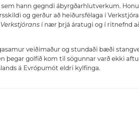
þar sem hann gegndi ábyrgðarhlutverkum. Hon
rsskildi og gerður að heiðursfélaga í Verkstjó
r
Verkstjórans
í nær þrjá áratugi og í ritnefnd 
hugasamur veiðimaður og stundaði bæði stangve
en þegar golfið kom til sögunnar varð ekki aftu
slands á Evrópumót eldri kylfinga.