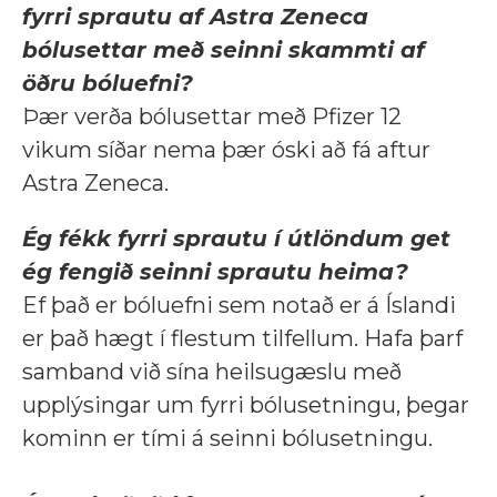
fyrri sprautu af Astra Zeneca
bólusettar með seinni skammti af
öðru bóluefni?
Þær verða bólusettar með Pfizer 12
vikum síðar nema þær óski að fá aftur
Astra Zeneca.
Ég fékk fyrri sprautu í útlöndum get
ég fengið seinni sprautu heima?
Ef það er bóluefni sem notað er á Íslandi
er það hægt í flestum tilfellum. Hafa þarf
samband við sína heilsugæslu með
upplýsingar um fyrri bólusetningu, þegar
kominn er tími á seinni bólusetningu.