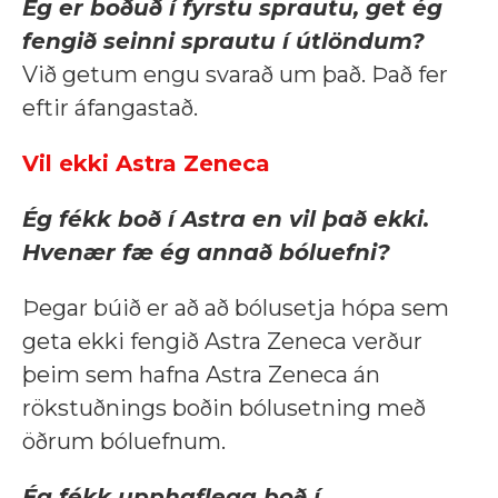
Ég er boðuð í fyrstu sprautu, get ég
fengið seinni sprautu í útlöndum?
Við getum engu svarað um það. Það fer
eftir áfangastað.
Vil ekki Astra Zeneca
Ég fékk boð í Astra en vil það ekki.
Hvenær fæ ég annað bóluefni?
Þegar búið er að að bólusetja hópa sem
geta ekki fengið Astra Zeneca verður
þeim sem hafna Astra Zeneca án
rökstuðnings boðin bólusetning með
öðrum bóluefnum.
Ég fékk upphaflega boð í