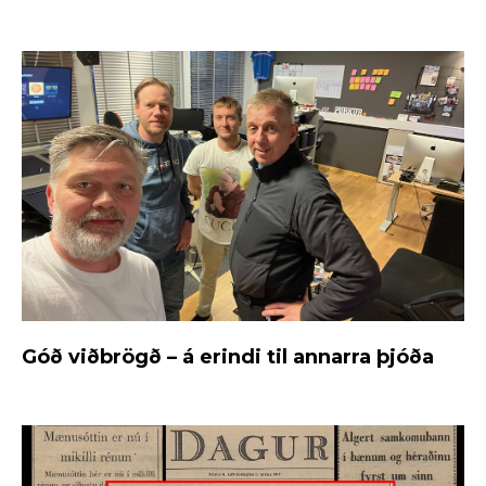
Góð viðbrögð – á erindi til annarra þjóða