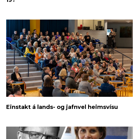
19?
Einstakt á lands- og jafnvel heimsvísu