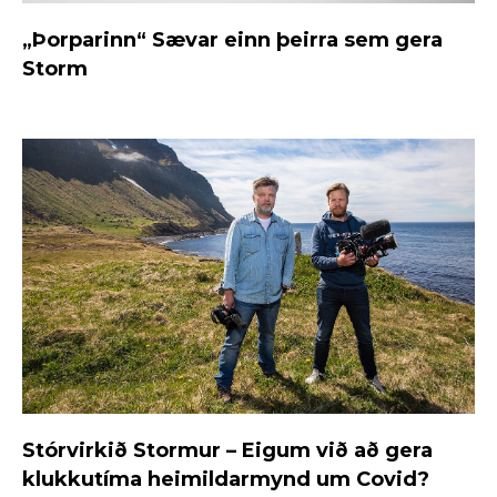
„Þorparinn“ Sævar einn þeirra sem gera
Storm
Stórvirkið Stormur – Eigum við að gera
klukkutíma heimildarmynd um Covid?