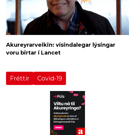
Akureyrarveikin: vísindalegar lýsingar
voru birtar í Lancet
Fréttir
Covid-19