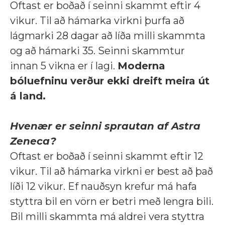
Oftast er boðað í seinni skammt eftir 4
vikur. Til að hámarka virkni þurfa að
lágmarki 28 dagar að líða milli skammta
og að hámarki 35. Seinni skammtur
innan 5 vikna er í lagi.
Moderna
bóluefninu verður ekki dreift meira út
á land.
Hvenær er seinni sprautan af Astra
Zeneca?
Oftast er boðað í seinni skammt eftir 12
vikur. Til að hámarka virkni er best að það
líði 12 vikur. Ef nauðsyn krefur má hafa
styttra bil en vörn er betri með lengra bili.
Bil milli skammta má aldrei vera styttra