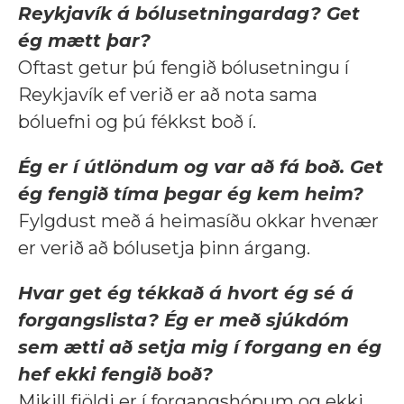
Reykjavík á bólusetningardag? Get
ég mætt þar?
Oftast getur þú fengið bólusetningu í
Reykjavík ef verið er að nota sama
bóluefni og þú fékkst boð í.
Ég er í útlöndum og var að fá boð. Get
ég fengið tíma þegar ég kem heim?
Fylgdust með á heimasíðu okkar hvenær
er verið að bólusetja þinn árgang.
Hvar get ég tékkað á hvort ég sé á
forgangslista? Ég er með sjúkdóm
sem ætti að setja mig í forgang en ég
hef ekki fengið boð?
Mikill fjöldi er í forgangshópum og ekki