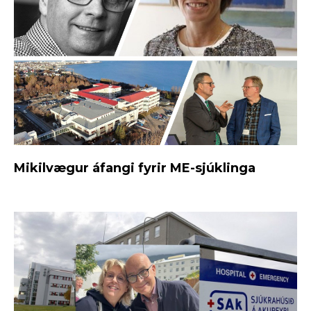
Mikilvægur áfangi fyrir ME-sjúklinga