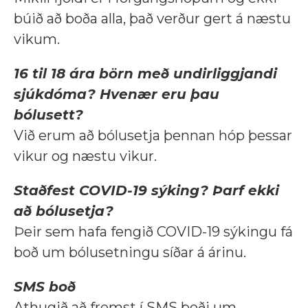
búið að boða alla, það verður gert á næstu
vikum.
16 til 18 ára börn með undirliggjandi
sjúkdóma? Hvenær eru þau
bólusett?
Við erum að bólusetja þennan hóp þessar
vikur og næstu vikur.
Staðfest COVID-19 sýking? Þarf ekki
að bólusetja?
Þeir sem hafa fengið COVID-19 sýkingu fá
boð um bólusetningu síðar á árinu.
SMS boð
Athugið að fremst í SMS boði um