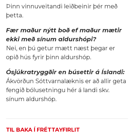
Þinn vinnuveitandi leiðbeinir þér með
þetta.
Fær maður nýtt boð ef maður mætir
ekki með sínum aldurshópi?
Nei, en þú getur mætt næst þegar er
opið hús fyrir þinn aldurshóp.
Ósjúkratryggðir en búsettir á Íslandi:
Ákvörðun Sóttvarnalæknis er að allir geta
fengið bólusetningu hér á landi skv.
sínum aldurshóp.
TIL BAKA Í FRÉTTAYFIRLIT