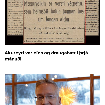
Akureyri var eins og draugabær í þrjá
mánuði