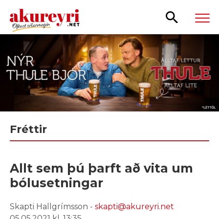
Leita
Fréttir
Allt sem þú þarft að vita um
bólusetningar
Skapti Hallgrímsson -
skapti@akureyri.net
05.05.2021 kl. 13:35