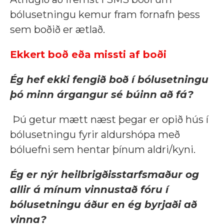
bólusetningu kemur fram fornafn þess
sem boðið er ætlað.
Ekkert boð eða missti af boði
Ég hef ekki fengið boð í bólusetningu
þó minn árgangur sé búinn að fá?
Þú getur mætt næst þegar er opið hús í
bólusetningu fyrir aldurshópa með
bóluefni sem hentar þínum aldri/kyni.
Ég er nýr heilbrigðisstarfsmaður og
allir á mínum vinnustað fóru í
bólusetningu áður en ég byrjaði að
vinna?