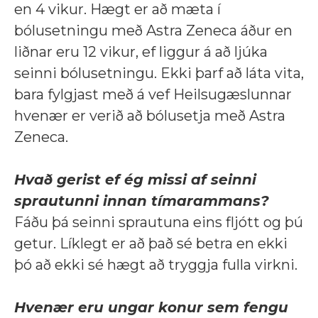
en 4 vikur. Hægt er að mæta í
bólusetningu með Astra Zeneca áður en
liðnar eru 12 vikur, ef liggur á að ljúka
seinni bólusetningu. Ekki þarf að láta vita,
bara fylgjast með á vef Heilsugæslunnar
hvenær er verið að bólusetja með Astra
Zeneca.
Hvað gerist ef ég missi af seinni
sprautunni innan tímarammans?
Fáðu þá seinni sprautuna eins fljótt og þú
getur. Líklegt er að það sé betra en ekki
þó að ekki sé hægt að tryggja fulla virkni.
Hvenær eru ungar konur sem fengu