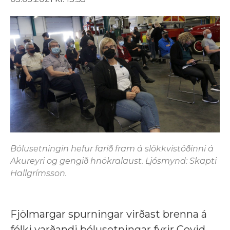
Bólusetningin hefur farið fram á slökkvistöðinni á
Akureyri og gengið hnökralaust. Ljósmynd: Skapti
Hallgrímsson.
Fjölmargar spurningar virðast brenna á
fólki varðandi bólusetningar fyrir Covid.