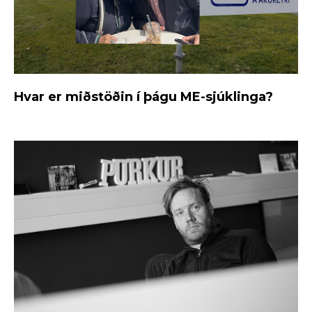
Hvar er miðstöðin í þágu ME-sjúklinga?