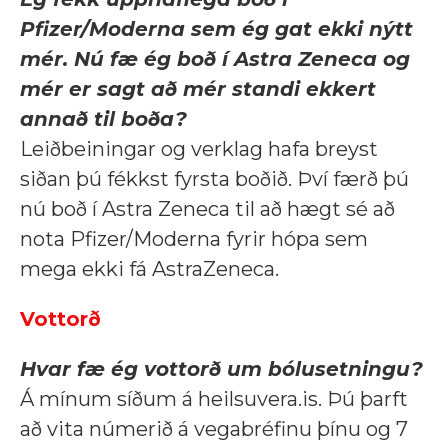
Pfizer/Moderna sem ég gat ekki nýtt
mér. Nú fæ ég boð í Astra Zeneca og
mér er sagt að mér standi ekkert
annað til boða?
Leiðbeiningar og verklag hafa breyst
siðan þú fékkst fyrsta boðið. Því færð þú
nú boð í Astra Zeneca til að hægt sé að
nota Pfizer/Moderna fyrir hópa sem
mega ekki fá AstraZeneca.
Vottorð
Hvar fæ ég vottorð um bólusetningu?
Á mínum síðum á heilsuvera.is. Þú þarft
að vita númerið á vegabréfinu þínu og 7