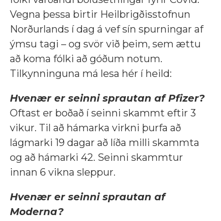
Vegna þessa birtir Heilbrigðisstofnun
Norðurlands í dag á vef sín spurningar af
ýmsu tagi – og svör við þeim, sem ættu
að koma fólki að góðum notum.
Tilkynninguna má lesa hér í heild:
Hvenær er seinni sprautan af Pfizer?
Oftast er boðað í seinni skammt eftir 3
vikur. Til að hámarka virkni þurfa að
lágmarki 19 dagar að líða milli skammta
og að hámarki 42. Seinni skammtur
innan 6 vikna sleppur.
Hvenær er seinni sprautan af
Moderna?