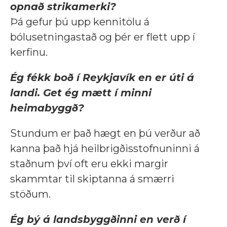
opnað strikamerki?
Þá gefur þú upp kennitölu á
bólusetningastað og þér er flett upp í
kerfinu.
Ég fékk boð í Reykjavík en er úti á
landi. Get ég mætt í minni
heimabyggð?
Stundum er það hægt en þú verður að
kanna það hjá heilbrigðisstofnuninni á
staðnum því oft eru ekki margir
skammtar til skiptanna á smærri
stöðum.
Ég bý á landsbyggðinni en verð í