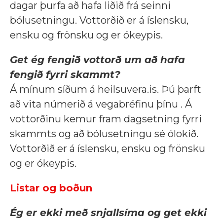
dagar þurfa að hafa liðið frá seinni
bólusetningu. Vottorðið er á íslensku,
ensku og frönsku og er ókeypis.
Get ég fengið vottorð um að hafa
fengið fyrri skammt?
Á mínum síðum á heilsuvera.is. Þú þarft
að vita númerið á vegabréfinu þínu . Á
vottorðinu kemur fram dagsetning fyrri
skammts og að bólusetningu sé ólokið.
Vottorðið er á íslensku, ensku og frönsku
og er ókeypis.
Listar og boðun
Ég er ekki með snjallsíma og get ekki