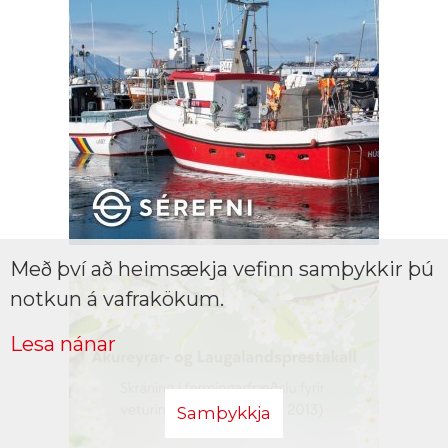
Með því að heimsækja vefinn samþykkir þú
notkun á vafrakökum.
Lesa nánar
Samþykkja