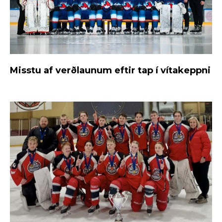
Misstu af verðlaunum eftir tap í vítakeppni