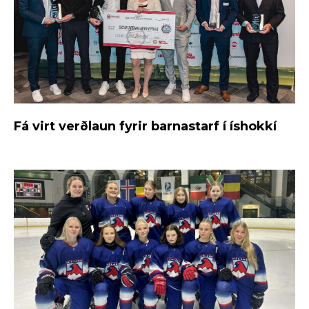
Fá virt verðlaun fyrir barnastarf í íshokkí