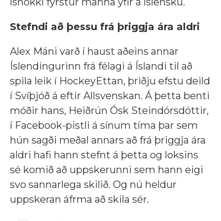
íshokkí fyrstur manna yfir á íslensku.
Stefndi að þessu frá þriggja ára aldri
Alex Máni varð í haust aðeins annar
Íslendingurinn frá félagi á Íslandi til að
spila leik í HockeyEttan, þriðju efstu deild
í Svíþjóð á eftir Allsvenskan. Á þetta benti
móðir hans, Heiðrún Ósk Steindórsdóttir,
í Facebook-pistli á sínum tíma þar sem
hún sagði meðal annars að frá þriggja ára
aldri hafi hann stefnt á þetta og loksins
sé komið að uppskerunni sem hann eigi
svo sannarlega skilið. Og nú heldur
uppskeran áfrma að skila sér.