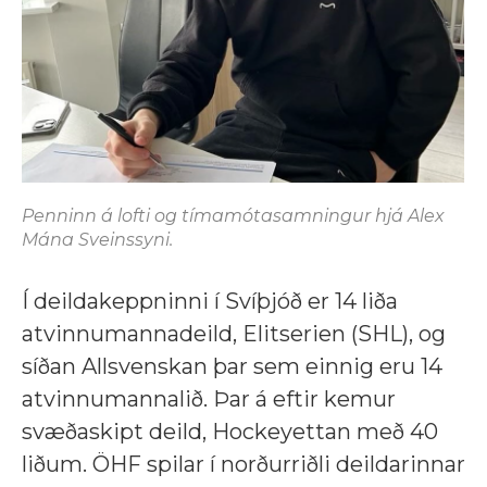
Penninn á lofti og tímamótasamningur hjá Alex
Mána Sveinssyni.
Í deildakeppninni í Svíþjóð er 14 liða
atvinnumannadeild, Elitserien (SHL), og
síðan Allsvenskan þar sem einnig eru 14
atvinnumannalið. Þar á eftir kemur
svæðaskipt deild, Hockeyettan með 40
liðum. ÖHF spilar í norðurriðli deildarinnar