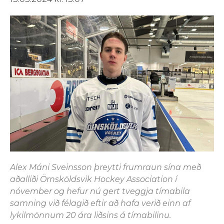
Alex Máni Sveinsson þreytti frumraun sína með
aðalliði Örnsköldsvik Hockey Association í
nóvember og hefur nú gert tveggja tímabila
samning við félagið eftir að hafa verið einn af
lykilmönnum 20 ára liðsins á tímabilinu.