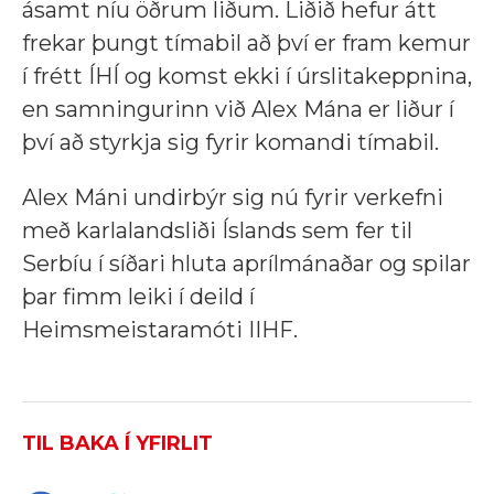
ásamt níu öðrum liðum. Liðið hefur átt
frekar þungt tímabil að því er fram kemur
í frétt ÍHÍ og komst ekki í úrslitakeppnina,
en samningurinn við Alex Mána er liður í
því að styrkja sig fyrir komandi tímabil.
Alex Máni undirbýr sig nú fyrir verkefni
með karlalandsliði Íslands sem fer til
Serbíu í síðari hluta aprílmánaðar og spilar
þar fimm leiki í deild í
Heimsmeistaramóti IIHF.
TIL BAKA Í YFIRLIT