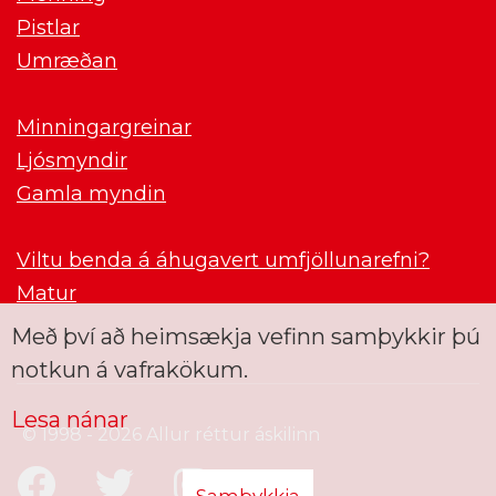
Pistlar
Umræðan
Minningargreinar
Ljósmyndir
Gamla myndin
Viltu benda á áhugavert umfjöllunarefni?
Matur
Með því að heimsækja vefinn samþykkir þú
notkun á vafrakökum.
Lesa nánar
© 1998 - 2026 Allur réttur áskilinn