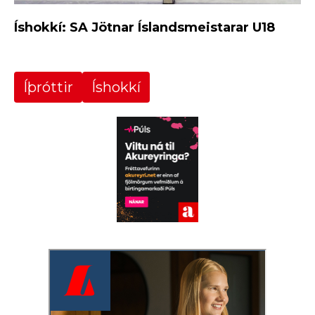
Íshokkí: SA Jötnar Íslandsmeistarar U18
Íþróttir
Íshokkí