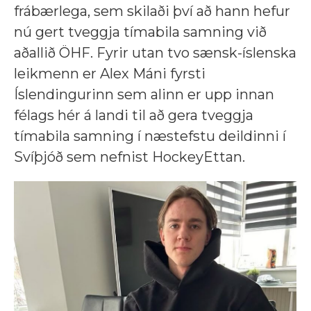
frábærlega, sem skilaði því að hann hefur
nú gert tveggja tímabila samning við
aðallið ÖHF. Fyrir utan tvo sænsk-íslenska
leikmenn er Alex Máni fyrsti
Íslendingurinn sem alinn er upp innan
félags hér á landi til að gera tveggja
tímabila samning í næstefstu deildinni í
Svíþjóð sem nefnist HockeyEttan.