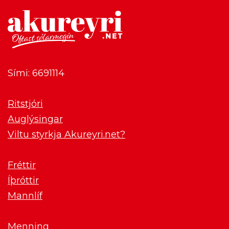
Sími: 6691114
Ritstjóri
Auglýsingar
Viltu styrkja Akureyri.net?
Fréttir
Íþróttir
Mannlíf
Menning