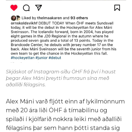
Skjáskot af Instagram-síðu ÖHF frá því í haust
þegar Alex Máni þreytti frumraun sína með
aðalliði félagsins.
Alex Máni varð fljótt einn af lykilmönnum
með 20 ára liði ÖHF á tímabilinu og
spilaði í kjölfarið nokkra leiki með aðalliði
félagsins þar sem hann þótti standa sig