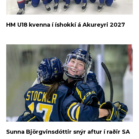
HM U18 kvenna í íshokkí á Akureyri 2027
Sunna Björgvinsdóttir snýr aftur í raðir SA