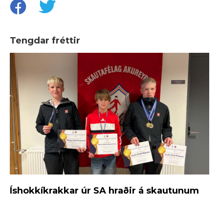
Tengdar fréttir
Íshokkíkrakkar úr SA hraðir á skautunum