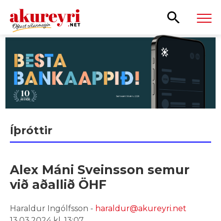
Leita
Íþróttir
Alex Máni Sveinsson semur
við aðallið ÖHF
Haraldur Ingólfsson -
haraldur@akureyri.net
13.03.2024 kl. 13:07