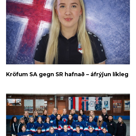
Kröfum SA gegn SR hafnað – áfrýjun líkleg