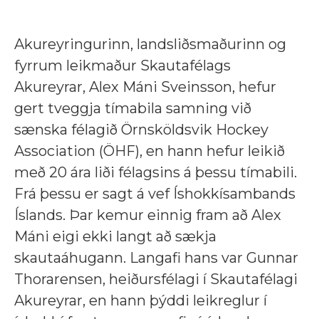
Akureyringurinn, landsliðsmaðurinn og
fyrrum leikmaður Skautafélags
Akureyrar, Alex Máni Sveinsson, hefur
gert tveggja tímabila samning við
sænska félagið Örnsköldsvik Hockey
Association (ÖHF), en hann hefur leikið
með 20 ára liði félagsins á þessu tímabili.
Frá þessu er sagt á vef Íshokkísambands
Íslands. Þar kemur einnig fram að Alex
Máni eigi ekki langt að sækja
skautaáhugann. Langafi hans var Gunnar
Thorarensen, heiðursfélagi í Skautafélagi
Akureyrar, en hann þýddi leikreglur í