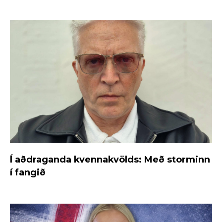
Í aðdraganda kvennakvölds: Með storminn
í fangið