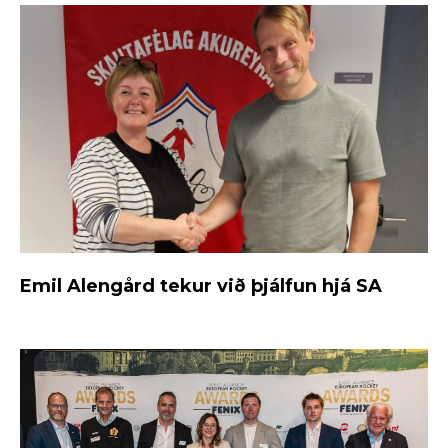
Emil Alengård tekur við þjálfun hjá SA