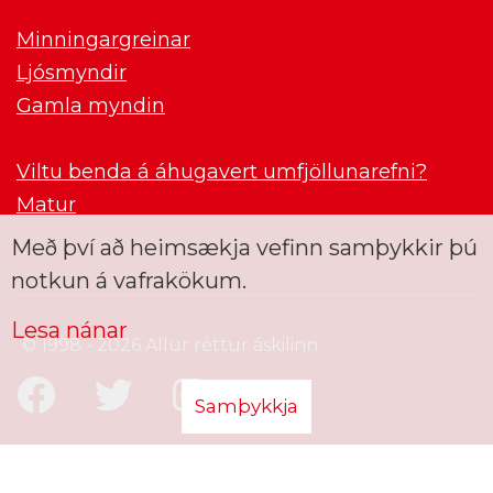
Minningargreinar
Ljósmyndir
Gamla myndin
Viltu benda á áhugavert umfjöllunarefni?
Matur
Með því að heimsækja vefinn samþykkir þú
notkun á vafrakökum.
Lesa nánar
© 1998 - 2026 Allur réttur áskilinn
Samþykkja