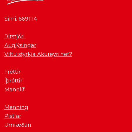
Sími: 6691114
Ritstjóri
Auglýsingar
Viltu styrkja Akureyri.net?
Fréttir
Íþróttir
Mannlíf
Menning
Pistlar
Umræðan