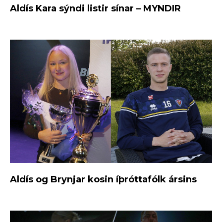
Aldís Kara sýndi listir sínar – MYNDIR
Aldís og Brynjar kosin íþróttafólk ársins