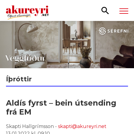
Leita
Íþróttir
Aldís fyrst – bein útsending
frá EM
Skapti Hallgrímsson -
skapti@akureyri.net
13.01.2022 kl. 09:10