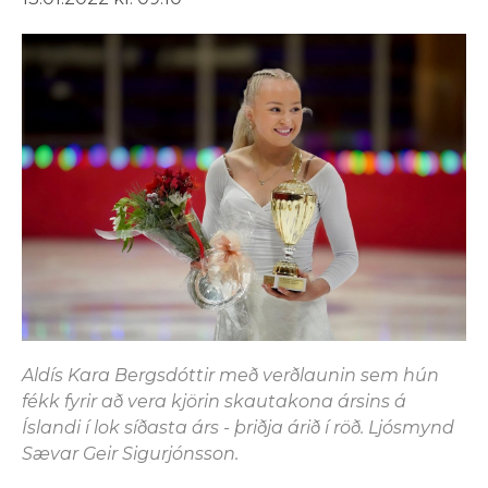
Aldís Kara Bergsdóttir með verðlaunin sem hún
fékk fyrir að vera kjörin skautakona ársins á
Íslandi í lok síðasta árs - þriðja árið í röð. Ljósmynd
Sævar Geir Sigurjónsson.