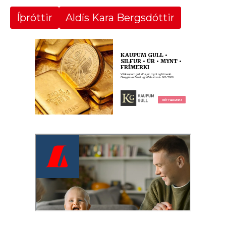
Íþróttir
Aldís Kara Bergsdóttir