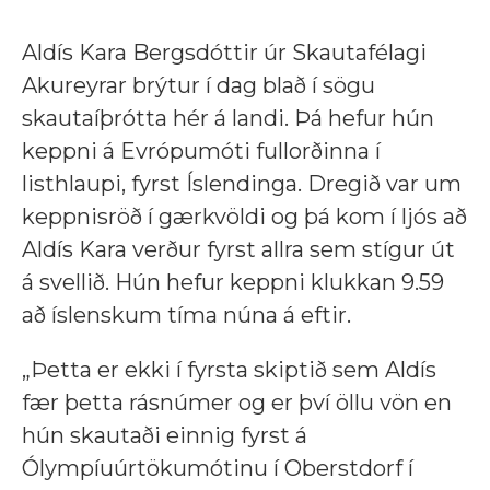
Aldís Kara Bergsdóttir úr Skautafélagi
Akureyrar brýtur í dag blað í sögu
skautaíþrótta hér á landi. Þá hefur hún
keppni á Evrópumóti fullorðinna í
listhlaupi, fyrst Íslendinga. Dregið var um
keppnisröð í gærkvöldi og þá kom í ljós að
Aldís Kara verður fyrst allra sem stígur út
á svellið. Hún hefur keppni klukkan 9.59
að íslenskum tíma núna á eftir.
„Þetta er ekki í fyrsta skiptið sem Aldís
fær þetta rásnúmer og er því öllu vön en
hún skautaði einnig fyrst á
Ólympíuúrtökumótinu í Oberstdorf í