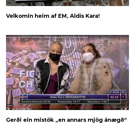
Velkomin heim af EM, Aldís Kara!
Gerði ein mistök „en annars mjög ánægð“