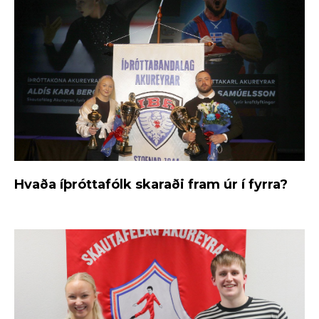
Hvaða íþróttafólk skaraði fram úr í fyrra?