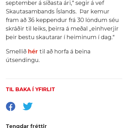
september á síðasta ári,“ segir á vef
Skautasambands Íslands. Þar kemur
fram að 36 keppendur frá 30 löndum séu
skráðir til leiks, þeirra á meðal „einhverjir
þeir bestu skautarar í heiminum í dag.“
Smellið
hér
til að horfa á beina
útsendingu.
TIL BAKA Í YFIRLIT
Tengdar fréttir