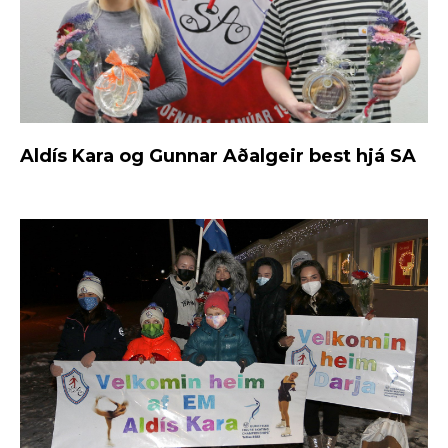
Aldís Kara og Gunnar Aðalgeir best hjá SA