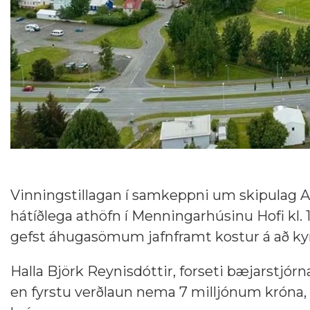
Vinningstillagan í samkeppni um skipulag Ak
hátíðlega athöfn í Menningarhúsinu Hofi kl. 1
gefst áhugasömum jafnframt kostur á að kyn
Halla Björk Reynisdóttir, forseti bæjarstjó
en fyrstu verðlaun nema 7 milljónum króna, 