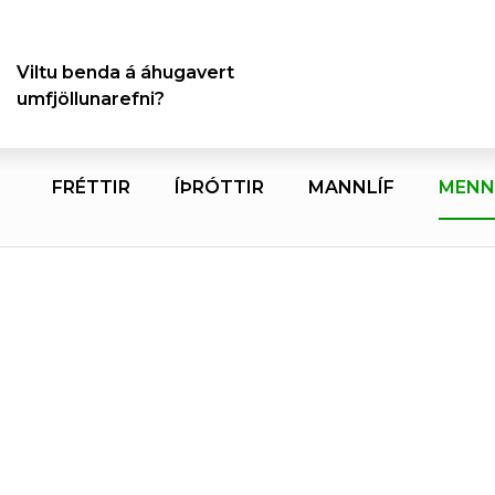
Viltu benda á áhugavert
umfjöllunarefni?
FRÉTTIR
ÍÞRÓTTIR
MANNLÍF
MENN