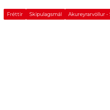
Fréttir
Skipulagsmál
Akureyrarvöllur -