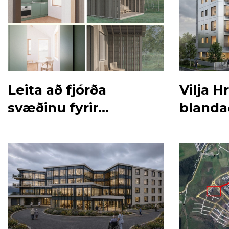
Leita að fjórða
Vilja H
svæðinu fyrir
blanda
byggingu smáhúsa