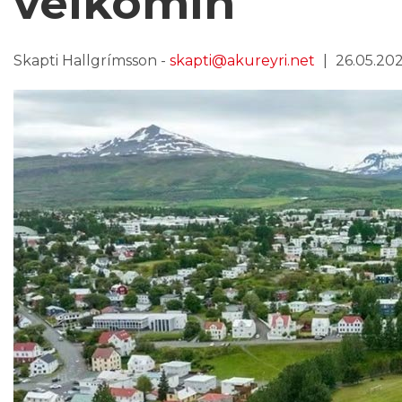
velkomin
Skapti Hallgrímsson -
skapti@akureyri.net
26.05.2026