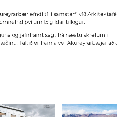
reyrarbær efndi til í samstarfi við Arkitektafé
 dómnefnd því um 15 gildar tillögur.
öguna og jafnframt sagt frá næstu skrefum í
nu. Takið er fram á vef Akureyrarbæjar að ö