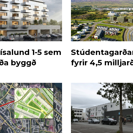
rísalund 1-5 sem
Stúdentagarðar
ða byggð
fyrir 4,5 milljar