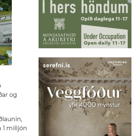
ð
ðar og
ðlaunin,
1 milljón