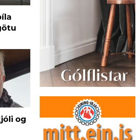
íla
götu
jóli og