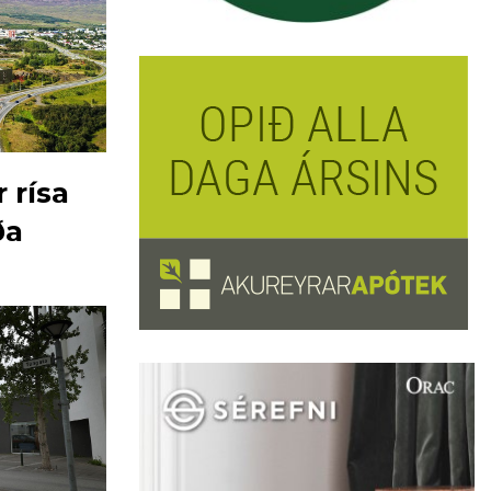
 rísa
ða