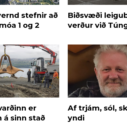
ernd stefnir að
Biðsvæði leigub
móa 1 og 2
verður við Tún
varðinn er
Af trjám, sól, sk
 á sinn stað
yndi