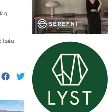
lag
ll séu