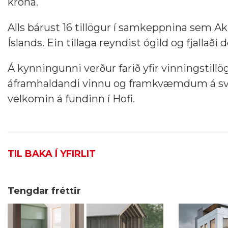
króna.
Alls bárust 16 tillögur í samkeppnina sem Aku
Íslands. Ein tillaga reyndist ógild og fjallaði
Á kynningunni verður farið yfir vinningstill
áframhaldandi vinnu og framkvæmdum á svæði
velkomin á fundinn í Hofi.
TIL BAKA Í YFIRLIT
Tengdar fréttir