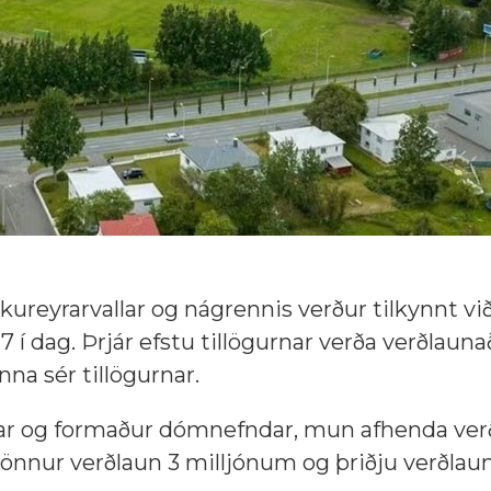
ureyrarvallar og nágrennis verður tilkynnt vi
7 í dag. Þrjár efstu tillögurnar verða verðlauna
na sér tillögurnar.
rnar og formaður dómnefndar, mun afhenda ver
önnur verðlaun 3 milljónum og þriðju verðlaun 