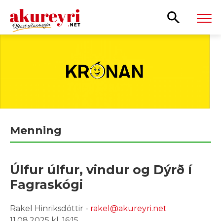
Leita
Menning
Úlfur úlfur, vindur og Dýrð í
Fagraskógi
Rakel Hinriksdóttir -
rakel@akureyri.net
11.08.2025 kl. 16:15