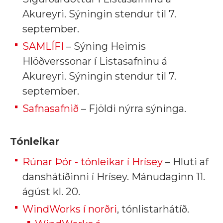
Akureyri. Sýningin stendur til 7.
september.
SAMLÍFI
– Sýning Heimis
Hlöðverssonar í Listasafninu á
Akureyri. Sýningin stendur til 7.
september.
Safnasafnið
– Fjöldi nýrra sýninga.
Tónleikar
Rúnar Þór - tónleikar í Hrísey
– Hluti af
danshátíðinni í Hrísey. Mánudaginn 11.
ágúst kl. 20.
WindWorks í norðri
, tónlistarhátíð.