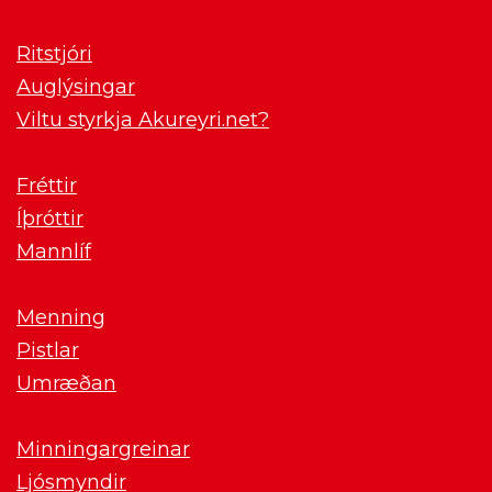
Ritstjóri
Auglýsingar
Viltu styrkja Akureyri.net?
Fréttir
Íþróttir
Mannlíf
Menning
Pistlar
Umræðan
Minningargreinar
Ljósmyndir