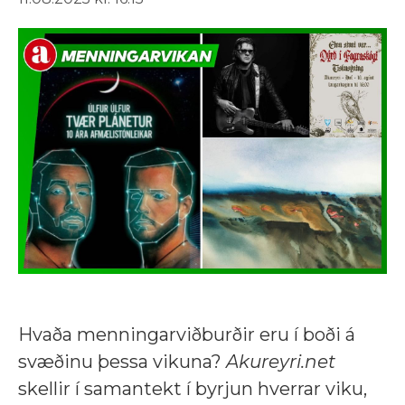
Hvaða menningarviðburðir eru í boði á
svæðinu þessa vikuna?
Akureyri.net
skellir í samantekt í byrjun hverrar viku,