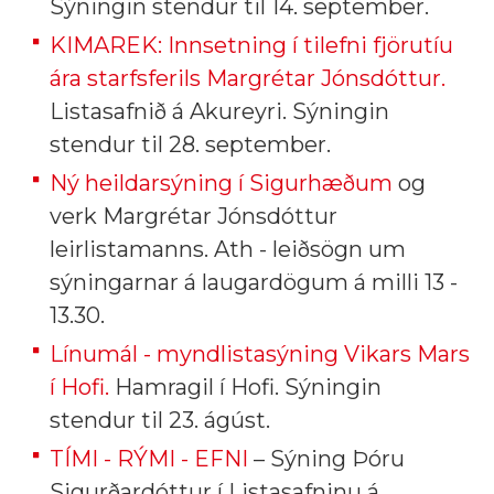
Sýningin stendur til 14. september.
KIMAREK: Innsetning í tilefni fjörutíu
ára starfsferils Margrétar Jónsdóttur.
Listasafnið á Akureyri. Sýningin
stendur til 28. september.
Ný heildarsýning í Sigurhæðum
og
verk Margrétar Jónsdóttur
leirlistamanns. Ath - leiðsögn um
sýningarnar á laugardögum á milli 13 -
13.30.
Línumál - myndlistasýning Vikars Mars
í Hofi.
Hamragil í Hofi. Sýningin
stendur til 23. ágúst.
TÍMI - RÝMI - EFNI
– Sýning Þóru
Sigurðardóttur í Listasafninu á