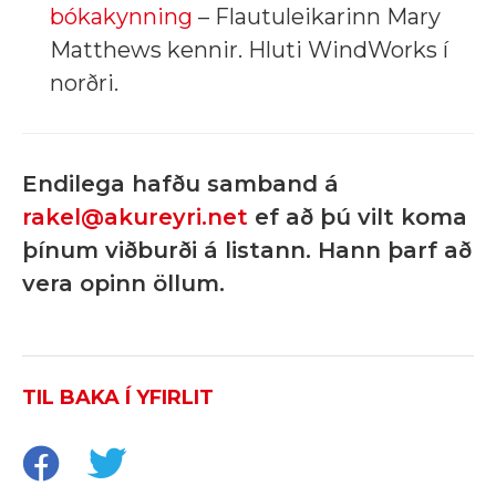
bókakynning
– Flautuleikarinn Mary
Matthews kennir. Hluti WindWorks í
norðri.
Endilega hafðu samband á
rakel@akureyri.net
ef að þú vilt koma
þínum viðburði á listann. Hann þarf að
vera opinn öllum.
TIL BAKA Í YFIRLIT