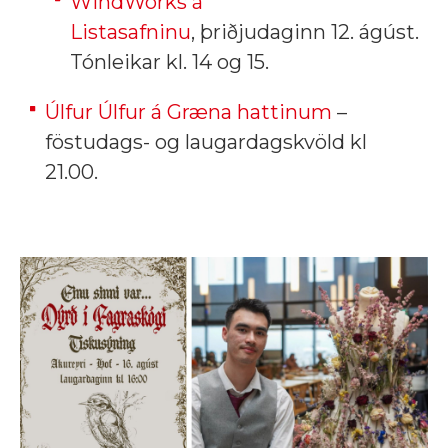
WindWorks á
Listasafninu
, þriðjudaginn 12. ágúst.
Tónleikar kl. 14 og 15.
Úlfur Úlfur á Græna hattinum
–
föstudags- og laugardagskvöld kl
21.00.