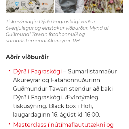
Tískusýningin Dýrð í Fagraskógi verður
óvenjulegur og einstakur viðburður. Mynd af
Guðmundi Tawan fatahönnuði og
sumarlistamanni Akureyrar: RH
Aðrir viðburðir
Dýrð í Fagraskógi
– Sumarlistamaður
Akureyrar og Fatahönnuðurinn
Guðmundur Tawan stendur að baki
Dýrð í Fagraskógi. Ævintýraleg
tískusýning. Black box í Hofi,
laugardaginn 16. ágúst kl. 16.00.
Masterclass í nútímaflaututækni og