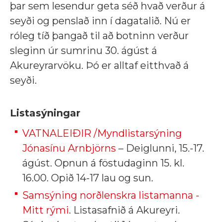
þar sem lesendur geta séð hvað verður á
seyði og penslað inn í dagatalið. Nú er
róleg tíð þangað til að botninn verður
sleginn úr sumrinu 30. ágúst á
Akureyrarvöku. Þó er alltaf eitthvað á
seyði.
Listasýningar
VATNALEIÐIR /Myndlistarsýning
Jónasínu Arnbjörns
– Deiglunni, 15.-17.
ágúst. Opnun á föstudaginn 15. kl.
16.00. Opið 14-17 lau og sun.
Samsýning norðlenskra listamanna -
Mitt rými
. Listasafnið á Akureyri.