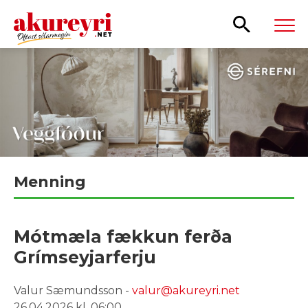
Leita
Menning
Mótmæla fækkun ferða
Grímseyjarferju
Valur Sæmundsson -
valur@akureyri.net
26.04.2026 kl. 06:00