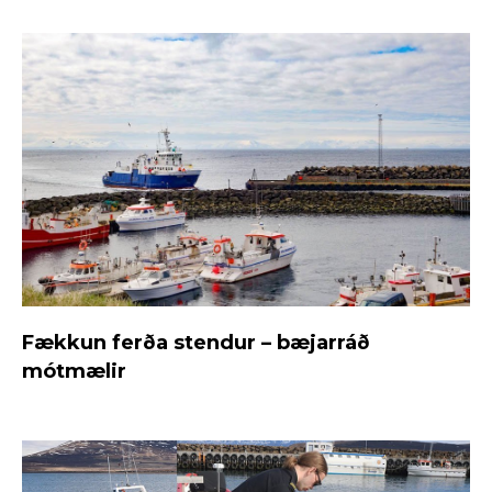
Fækkun ferða stendur – bæjarráð
mótmælir