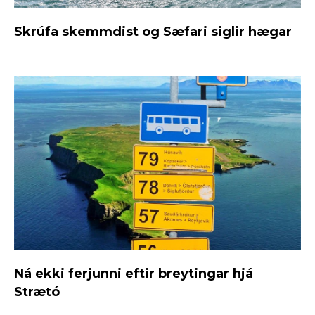
Skrúfa skemmdist og Sæfari siglir hægar
Ná ekki ferjunni eftir breytingar hjá
Strætó