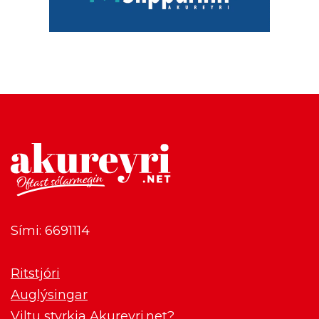
Sími: 6691114
Ritstjóri
Auglýsingar
Viltu styrkja Akureyri.net?