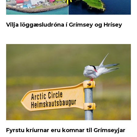
Vilja löggæsludróna í Grímsey og Hrísey
Fyrstu kríurnar eru komnar til Grímseyjar