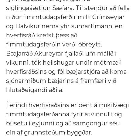
siglingaáætlun Sæfara. Til stendur að fella
niður fimmtudagsferðir milli Grímseyjar
og Dalvíkur nema yfir sumartímann, en
hverfisráð krefst þess að
fimmtudagsferðin verði óbreytt.
Bæjarráð Akureyrar fjallaði um málið í
vikunni, tók heilshugar undir mótmæli
hverfisráðsins og fól bæjarstjóra að koma
sjónarmiðum bæjarins á framfæri við
hlutaðeigandi aðila.
Í erindi hverfisráðsins er bent á mikilvægi
fimmtudagsferðanna fyrir atvinnulíf og
búsetu í eyjunni og að samgöngur séu
ein af grunnstoðum byggðar.