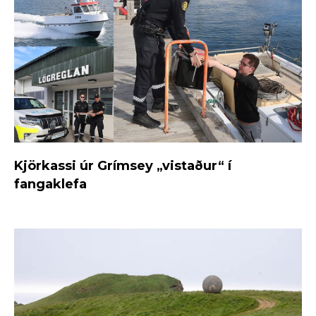
Kjörkassi úr Grímsey „vistaður“ í
fangaklefa