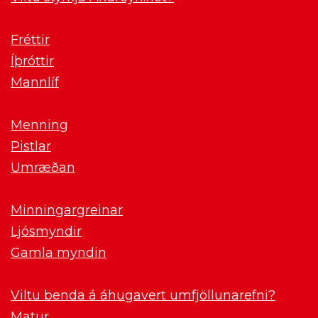
Fréttir
Íþróttir
Mannlíf
Menning
Pistlar
Umræðan
Minningargreinar
Ljósmyndir
Gamla myndin
Viltu benda á áhugavert umfjöllunarefni?
Matur