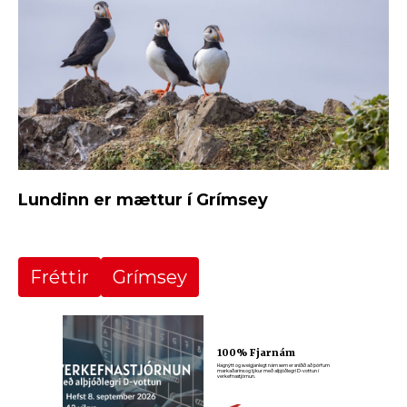
Lundinn er mættur í Grímsey
Fréttir
Grímsey