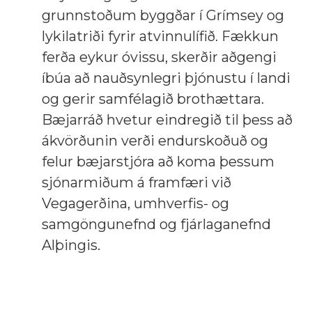
grunnstoðum byggðar í Grímsey og
lykilatriði fyrir atvinnulífið. Fækkun
ferða eykur óvissu, skerðir aðgengi
íbúa að nauðsynlegri þjónustu í landi
og gerir samfélagið brothættara.
Bæjarráð hvetur eindregið til þess að
ákvörðunin verði endurskoðuð og
felur bæjarstjóra að koma þessum
sjónarmiðum á framfæri við
Vegagerðina, umhverfis- og
samgöngunefnd og fjárlaganefnd
Alþingis.