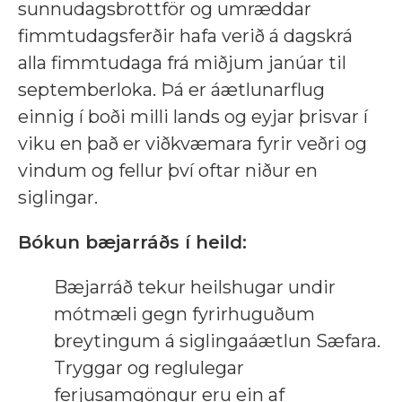
sunnudagsbrottför og umræddar
fimmtudagsferðir hafa verið á dagskrá
alla fimmtudaga frá miðjum janúar til
septemberloka. Þá er áætlunarflug
einnig í boði milli lands og eyjar þrisvar í
viku en það er viðkvæmara fyrir veðri og
vindum og fellur því oftar niður en
siglingar.
Bókun bæjarráðs í heild:
Bæjarráð tekur heilshugar undir
mótmæli gegn fyrirhuguðum
breytingum á siglingaáætlun Sæfara.
Tryggar og reglulegar
ferjusamgöngur eru ein af