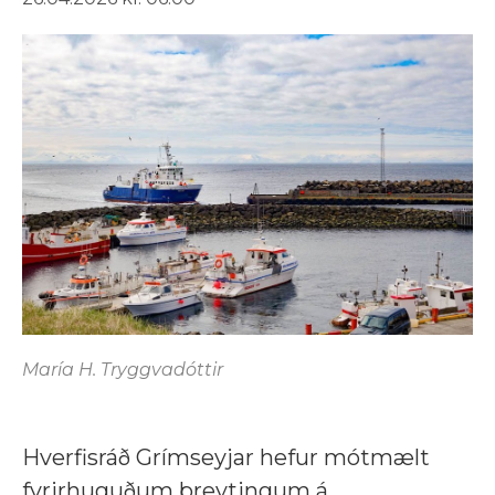
María H. Tryggvadóttir
Hverfisráð Grímseyjar hefur mótmælt
fyrirhuguðum breytingum á