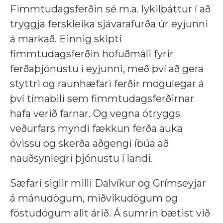
Fimmtudagsferðin sé m.a. lykilþáttur í að
tryggja ferskleika sjávarafurða úr eyjunni
á markað. Einnig skipti
fimmtudagsferðin höfuðmáli fyrir
ferðaþjónustu í eyjunni, með því að gera
styttri og raunhæfari ferðir mögulegar á
því tímabili sem fimmtudagsferðirnar
hafa verið farnar. Og vegna ótryggs
veðurfars myndi fækkun ferða auka
óvissu og skerða aðgengi íbúa að
nauðsynlegri þjónustu í landi.
Sæfari siglir milli Dalvíkur og Grímseyjar
á mánudögum, miðvikudögum og
föstudögum allt árið. Á sumrin bætist við