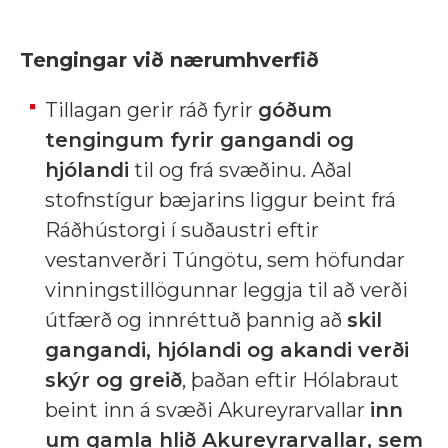
Tengingar við nærumhverfið
Tillagan gerir ráð fyrir
góðum
tengingum fyrir gangandi og
hjólandi
til og frá svæðinu. Aðal
stofnstígur bæjarins liggur beint frá
Ráðhústorgi í suðaustri eftir
vestanverðri Túngötu, sem höfundar
vinningstillögunnar leggja til að verði
útfærð og innréttuð þannig að
skil
gangandi, hjólandi og akandi verði
skýr og greið
, þaðan eftir Hólabraut
beint inn á svæði Akureyrarvallar
inn
um gamla hlið Akureyrarvallar, sem