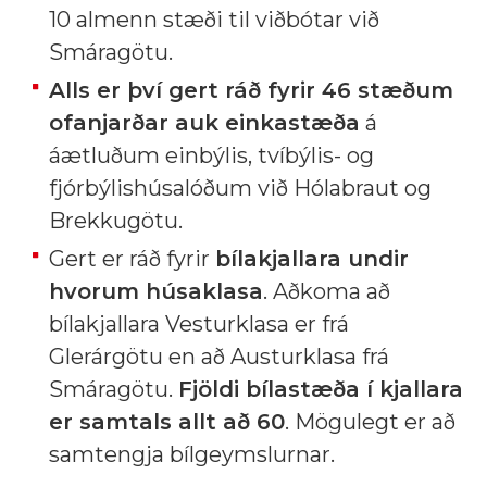
10 almenn stæði til viðbótar við
Smáragötu.
Alls er því gert ráð fyrir 46 stæðum
ofanjarðar auk einkastæða
á
áætluðum einbýlis, tvíbýlis- og
fjórbýlishúsalóðum við Hólabraut og
Brekkugötu.
Gert er ráð fyrir
bílakjallara undir
hvorum húsaklasa
. Aðkoma að
bílakjallara Vesturklasa er frá
Glerárgötu en að Austurklasa frá
Smáragötu.
Fjöldi bílastæða í kjallara
er samtals allt að 60
. Mögulegt er að
samtengja bílgeymslurnar.