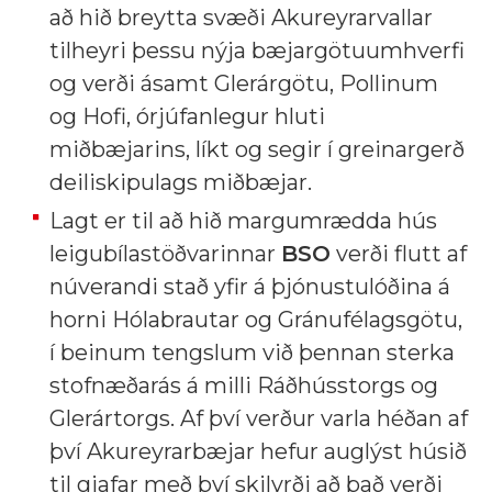
að hið breytta svæði Akureyrarvallar
tilheyri þessu nýja bæjargötuumhverfi
og verði ásamt Glerárgötu, Pollinum
og Hofi, órjúfanlegur hluti
miðbæjarins, líkt og segir í greinargerð
deiliskipulags miðbæjar.
Lagt er til að hið margumrædda hús
leigubílastöðvarinnar
BSO
verði flutt af
núverandi stað yfir á þjónustulóðina á
horni Hólabrautar og Gránufélagsgötu,
í beinum tengslum við þennan sterka
stofnæðarás á milli Ráðhússtorgs og
Glerártorgs. Af því verður varla héðan af
því Akureyrarbæjar hefur auglýst húsið
til gjafar með því skilyrði að það verði