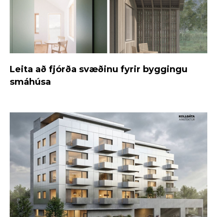
Leita að fjórða svæðinu fyrir byggingu
smáhúsa