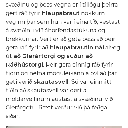
svæðinu og þess vegna er í tillögu þeirra
gert ráð fyrir
hlaupabraut
nokkurn
veginn þar sem hún var í eina tíð, vestast
á svæðinu við áhorfendastúkuna og
brekkurnar. Vert er að geta þess að þeir
gera ráð fyrir að
hlaupabrautin nái
alveg
út
að Glerártorgi og suður að
Ráðhústorgi
. Þeir gera einnig ráð fyrir
tjörn og nefna möguleikann á því að þar
geti verið
skautasvell
. Sú var einmitt
tíðin að skautasvell var gert á
moldarvellinum austast á svæðinu, við
Glerárgötu. Rætt verður við þá feðga
síðar.