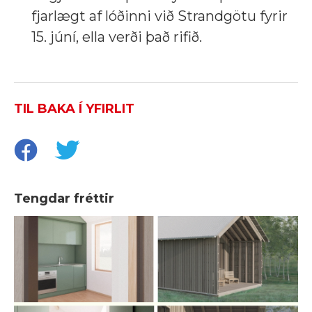
fjarlægt af lóðinni við Strandgötu fyrir
15. júní, ella verði það rifið.
TIL BAKA Í YFIRLIT
Tengdar fréttir