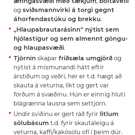
æfingasvæði með tækjum
,
boltavelli
og
sviðsmannvirki á torgi gegnt
áhorfendastúku og brekku
.
„Hlaupabrautarásinn“ nýtist sem
hjólastígur og sem almennt göngu-
og hlaupasvæði
.
Tjörnin
skapar
friðsæla umgjörð
og
nýtist á mismunandi hátt eftir
árstíðum og veðri, hér er t.d. hægt að
skauta á veturna, líkt og gert var
forðum á svæðinu. Hún er einnig hluti
blágrænna lausna sem settjörn.
Undir sviðinu er gert ráð fyrir
litlum
sölubásum
t.d. fyrir skautaleigu á
veturna, kaffi/kakósölu ofl í þeim dúr.