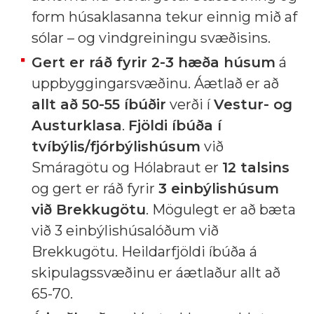
form húsaklasanna tekur einnig mið af
sólar – og vindgreiningu svæðisins.
Gert er ráð fyrir 2-3 hæða húsum
á
uppbyggingarsvæðinu. Áætlað er að
allt að 50-55 íbúðir
verði í
Vestur- og
Austurklasa
.
Fjöldi íbúða í
tvíbýlis/fjórbýlishúsum
við
Smáragötu og Hólabraut er
12 talsins
og gert er ráð fyrir
3 einbýlishúsum
við Brekkugötu
. Mögulegt er að bæta
við 3 einbýlishúsalóðum við
Brekkugötu. Heildarfjöldi íbúða á
skipulagssvæðinu er áætlaður allt að
65-70.