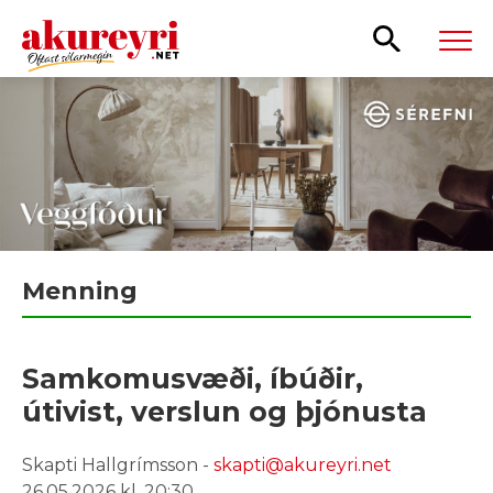
Leita
Menning
Samkomusvæði, íbúðir,
útivist, verslun og þjónusta
Skapti Hallgrímsson -
skapti@akureyri.net
26.05.2026 kl. 20:30