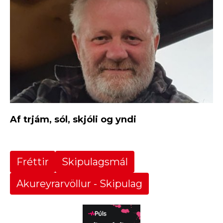
Af trjám, sól, skjóli og yndi
Fréttir
Skipulagsmál
Akureyrarvöllur - Skipulag