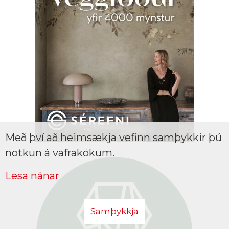
Með því að heimsækja vefinn samþykkir þú
notkun á vafrakökum.
Lesa nánar
Samþykkja