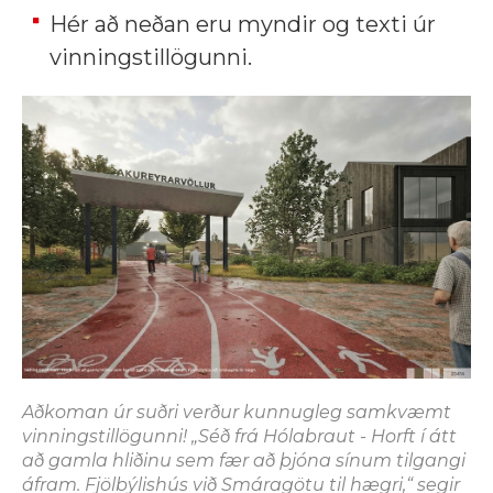
Hér að neðan eru myndir og texti úr
vinningstillögunni.
Aðkoman úr suðri verður kunnugleg samkvæmt
vinningstillögunni! „Séð frá Hólabraut - Horft í átt
að gamla hliðinu sem fær að þjóna sínum tilgangi
áfram. Fjölbýlishús við Smáragötu til hægri,“ segir