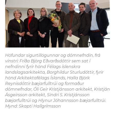
Höfundar sigurtillögunnar og dómnefndin, frá
vinstri: Fríða Björg Eðvarðsdóttir sem sat í
nefndinni fyrir hönd Félags íslenskra
landslagsarkitekta, Borghildur Sturludóttir, fyrir
hönd Arkitektafélags Íslands, Halla Björk
Reynisdóttir bæjarfulltrúi og formaður
dómnefndar, Óli Geir Kristjánsson arkitekt, Kristján
Ásgeirsson arkitekt, Sindri S. Kristjánsson
bæjarfulltrúi og Hlynur Jóhannsson bæjarfulltrúi.
Mynd: Skapti Hallgrímsson