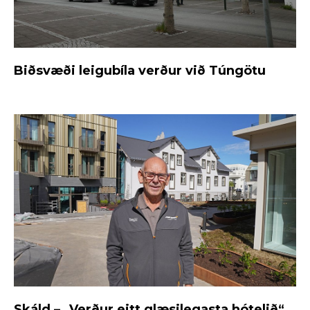
Biðsvæði leigubíla verður við Túngötu
Skáld – „Verður eitt glæsilegasta hótelið“