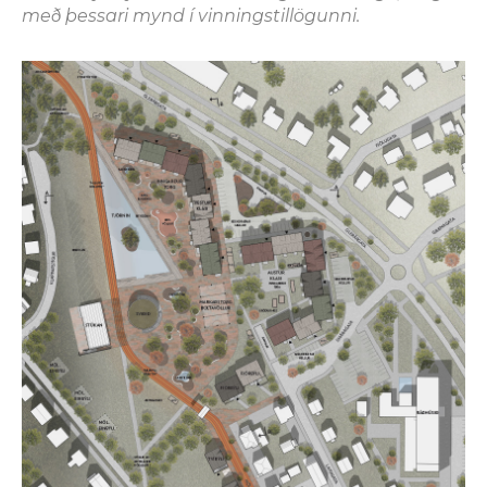
með þessari mynd í vinningstillögunni.