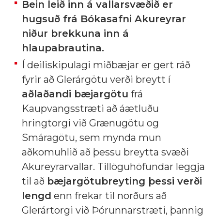
Bein leið inn á vallarsvæðið er
hugsuð frá Bókasafni Akureyrar
niður brekkuna inn á
hlaupabrautina.
Í deiliskipulagi miðbæjar er gert ráð
fyrir að Glerárgötu verði breytt í
aðlaðandi bæjargötu
frá
Kaupvangsstræti að áætluðu
hringtorgi við Grænugötu og
Smáragötu, sem mynda mun
aðkomuhlið að þessu breytta svæði
Akureyrarvallar. Tillöguhöfundar leggja
til að
bæjargötubreyting þessi verði
lengd
enn frekar til norðurs að
Glerártorgi við Þórunnarstræti, þannig