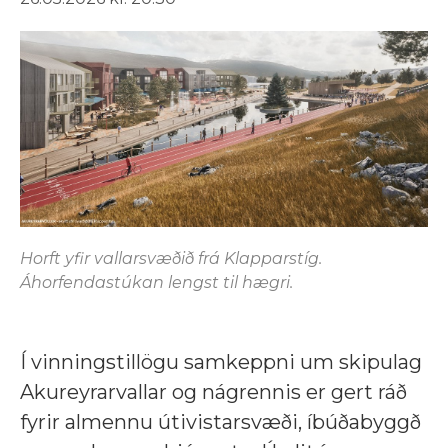
Horft yfir vallarsvæðið frá Klapparstíg.
Áhorfendastúkan lengst til hægri.
Í vinningstillögu samkeppni um skipulag
Akureyrarvallar og nágrennis er gert ráð
fyrir almennu útivistarsvæði, íbúðabyggð