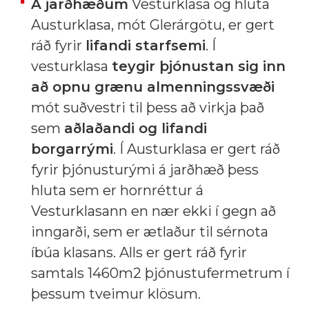
Á jarðhæðum
Vesturklasa og hluta
Austurklasa, mót Glerárgötu, er gert
ráð fyrir
lifandi starfsemi
. Í
vesturklasa
teygir þjónustan sig inn
að opnu grænu almenningssvæði
mót suðvestri til þess að virkja það
sem
aðlaðandi og lifandi
borgarrými
. Í Austurklasa er gert ráð
fyrir þjónusturými á jarðhæð þess
hluta sem er hornréttur á
Vesturklasann en nær ekki í gegn að
inngarði, sem er ætlaður til sérnota
íbúa klasans. Alls er gert ráð fyrir
samtals 1460m2 þjónustufermetrum í
þessum tveimur klösum.