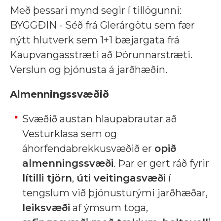
Með þessari mynd segir í tillögunni:
BYGGÐIN - Séð frá Glerárgötu sem fær
nýtt hlutverk sem 1+1 bæjargata frá
Kaupvangasstræti að Þórunnarstræti.
Verslun og þjónusta á jarðhæðin.
Almenningssvæðið
Svæðið austan hlaupabrautar að
Vesturklasa sem og
áhorfendabrekkusvæðið er
opið
almenningssvæði
. Þar er gert ráð fyrir
lítilli tjörn
,
úti veitingasvæði
í
tengslum við þjónusturými jarðhæðar,
leiksvæði
af ýmsum toga,