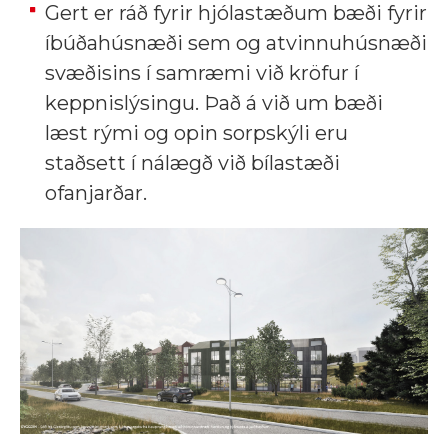
Gert er ráð fyrir hjólastæðum bæði fyrir
íbúðahúsnæði sem og atvinnuhúsnæði
svæðisins í samræmi við kröfur í
keppnislýsingu. Það á við um bæði
læst rými og opin sorpskýli eru
staðsett í nálægð við bílastæði
ofanjarðar.