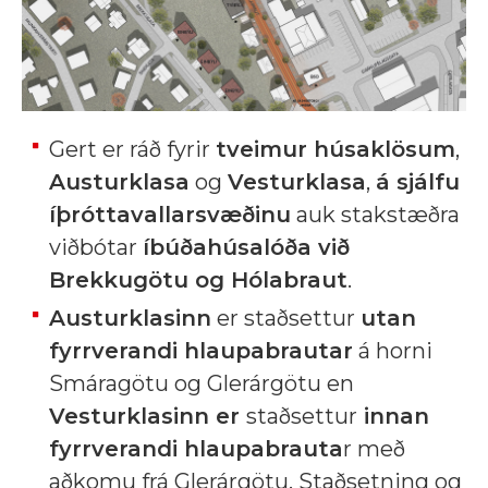
Gert er ráð fyrir
tveimur húsaklösum
,
Austurklasa
og
Vesturklasa
,
á sjálfu
íþróttavallarsvæðinu
auk stakstæðra
viðbótar
íbúðahúsalóða við
Brekkugötu og Hólabraut
.
Austurklasinn
er staðsettur
utan
fyrrverandi hlaupabrautar
á horni
Smáragötu og Glerárgötu en
Vesturklasinn er
staðsettur
innan
fyrrverandi hlaupabrauta
r með
aðkomu frá Glerárgötu. Staðsetning og