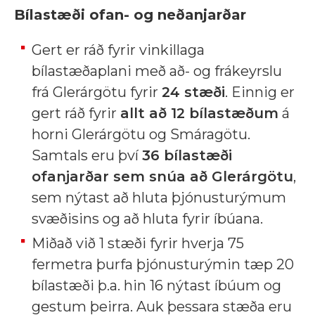
Bílastæði ofan- og neðanjarðar
Gert er ráð fyrir vinkillaga
bílastæðaplani með að- og frákeyrslu
frá Glerárgötu fyrir
24 stæði
. Einnig er
gert ráð fyrir
allt að 12 bílastæðum
á
horni Glerárgötu og Smáragötu.
Samtals eru því
36 bílastæði
ofanjarðar sem snúa að Glerárgötu
,
sem nýtast að hluta þjónusturýmum
svæðisins og að hluta fyrir íbúana.
Miðað við 1 stæði fyrir hverja 75
fermetra þurfa þjónusturýmin tæp 20
bílastæði þ.a. hin 16 nýtast íbúum og
gestum þeirra. Auk þessara stæða eru