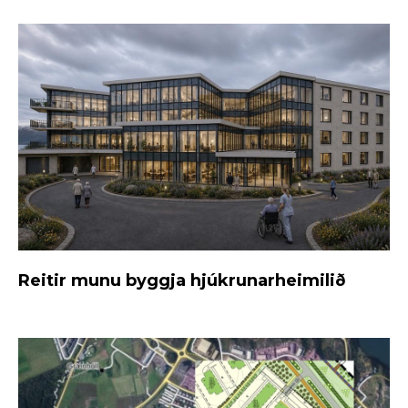
Reitir munu byggja hjúkrunarheimilið