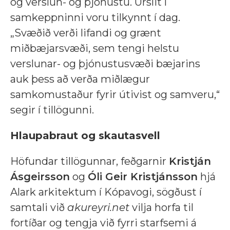
og verslun- og þjónustu. Úrslit í
samkeppninni voru tilkynnt í dag.
„Svæðið verði lifandi og grænt
miðbæjarsvæði, sem tengi helstu
verslunar- og þjónustusvæði bæjarins
auk þess að verða miðlægur
samkomustaður fyrir útivist og samveru,“
segir í tillögunni.
Hlaupabraut og skautasvell
Höfundar tillögunnar, feðgarnir
Kristján
Ásgeirsson
og
Óli Geir Kristjánsson
hjá
Alark arkitektum í Kópavogi, sögðust í
samtali við
akureyri.net
vilja horfa til
fortíðar og tengja við fyrri starfsemi á