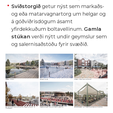
Sviðstorgið
getur nýst sem markaðs-
og eða matarvagnartorg um helgar og
á góðviðrisdögum ásamt
yfirdekkuðum boltavellinum.
Gamla
stúkan
verði nýtt undir geymslur sem
og salernisaðstöðu fyrir svæðið.