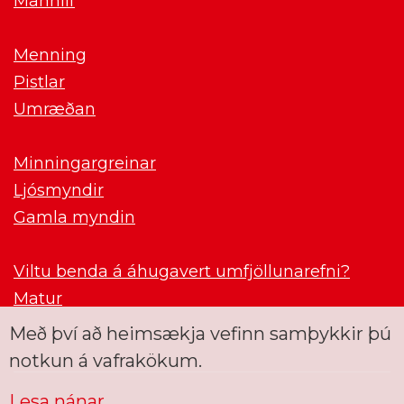
Mannlíf
Menning
Pistlar
Umræðan
Minningargreinar
Ljósmyndir
Gamla myndin
Viltu benda á áhugavert umfjöllunarefni?
Matur
Með því að heimsækja vefinn samþykkir þú
notkun á vafrakökum.
Lesa nánar