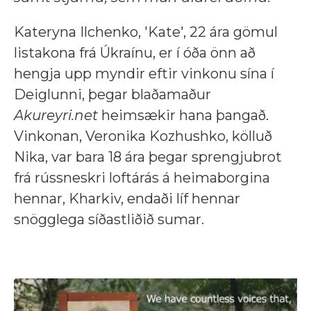
Kateryna Ilchenko, 'Kate', 22 ára gömul
listakona frá Úkraínu, er í óða önn að
hengja upp myndir eftir vinkonu sína í
Deiglunni, þegar blaðamaður
Akureyri.net
heimsækir hana þangað.
Vinkonan, Veronika Kozhushko, kölluð
Nika, var bara 18 ára þegar sprengjubrot
frá rússneskri loftárás á heimaborgina
hennar, Kharkiv, endaði líf hennar
snögglega síðastliðið sumar.