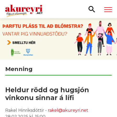
Leita
Menning
Heldur rödd og hugsjón
vinkonu sinnar á lífi
Rakel Hinriksdóttir -
rakel@akureyri.net
28.02.2025 kl. 15:00