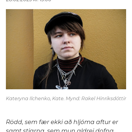
Kateryna Ilchenko, Kate. Mynd: Rakel Hinriksdóttir
Rödd, sem fær ekki að hljóma aftur er
samt stjarna, sem mun aldrei dofna.