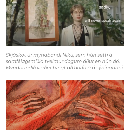
Skjáskot úr myndbandi Niku, sem hún setti á
samfélagsmiðla tveimur dögum áður en hún dó.
Myndbandið verður hægt að horfa á á sýningunni.