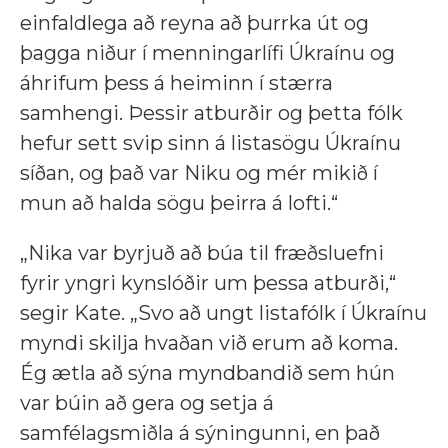
einfaldlega að reyna að þurrka út og
þagga niður í menningarlífi Úkraínu og
áhrifum þess á heiminn í stærra
samhengi. Þessir atburðir og þetta fólk
hefur sett svip sinn á listasögu Úkraínu
síðan, og það var Niku og mér mikið í
mun að halda sögu þeirra á lofti.“
„Nika var byrjuð að búa til fræðsluefni
fyrir yngri kynslóðir um þessa atburði,“
segir Kate. „Svo að ungt listafólk í Úkraínu
myndi skilja hvaðan við erum að koma.
Ég ætla að sýna myndbandið sem hún
var búin að gera og setja á
samfélagsmiðla á sýningunni, en það