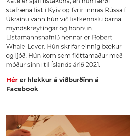
Kate er sjálf listakona, en hún lærði
stafræna list í Kyiv og fyrir innrás Rússa í
Úkraínu vann hún við listkennslu barna,
myndskreytingar og hönnun.
Listamannsnafnið hennar er Robert
Whale-Lover. Hún skrifar einnig bækur
og ljóð. Hún kom sem flóttamaður með
móður sinni til Íslands árið 2021.
Hér
er hlekkur á viðburðinn á
Facebook