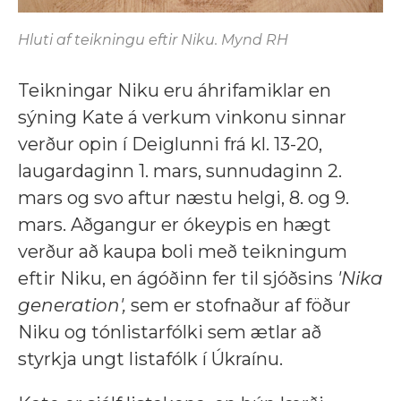
Hluti af teikningu eftir Niku. Mynd RH
Teikningar Niku eru áhrifamiklar en
sýning Kate á verkum vinkonu sinnar
verður opin í Deiglunni frá kl. 13-20,
laugardaginn 1. mars, sunnudaginn 2.
mars og svo aftur næstu helgi, 8. og 9.
mars. Aðgangur er ókeypis en hægt
verður að kaupa boli með teikningum
eftir Niku, en ágóðinn fer til sjóðsins
'Nika
generation',
sem er stofnaður af föður
Niku og tónlistarfólki sem ætlar að
styrkja ungt listafólk í Úkraínu.