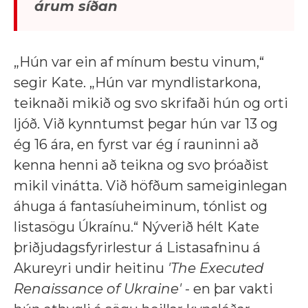
árum síðan
„Hún var ein af mínum bestu vinum,“
segir Kate. „Hún var myndlistarkona,
teiknaði mikið og svo skrifaði hún og orti
ljóð. Við kynntumst þegar hún var 13 og
ég 16 ára, en fyrst var ég í rauninni að
kenna henni að teikna og svo þróaðist
mikil vinátta. Við höfðum sameiginlegan
áhuga á fantasíuheiminum, tónlist og
listasögu Úkraínu.“ Nýverið hélt Kate
þriðjudagsfyrirlestur á Listasafninu á
Akureyri undir heitinu
'The Executed
Renaissance of Ukraine'
- en þar vakti