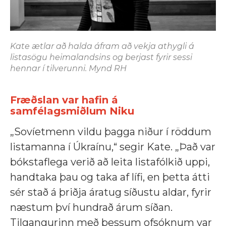
Kate ætlar að halda áfram að vekja athygli á
listasögu heimalandsins og berjast fyrir sessi
hennar í tilverunni. Mynd RH
Fræðslan var hafin á
samfélagsmiðlum Niku
„Sovíetmenn vildu þagga niður í röddum
listamanna í Úkraínu,“ segir Kate. „Það var
bókstaflega verið að leita listafólkið uppi,
handtaka þau og taka af lífi, en þetta átti
sér stað á þriðja áratug síðustu aldar, fyrir
næstum því hundrað árum síðan.
Tilgangurinn með þessum ofsóknum var