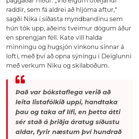
þaggaðar niður. „Við eigum óteljandi
raddir, sem fá aldrei að hljóma aftur,“
sagði Nika í síðasta myndbandinu sem
hún tók upp, aðeins tveimur dögum áður
en sprengjan féll. Kate vill halda
minningu og hugsjón vinkonu sinnar á
lofti, með því að opna sýningu í Deiglunni
með verkum Niku og skilaboðum.
Það var bókstaflega verið að
leita listafólkið uppi, handtaka
þau og taka af lífi, en þetta átti
sér stað á þriðja áratug síðustu
aldar, fyrir næstum því hundrað