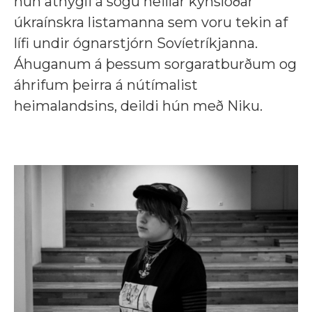
hún athygli á sögu heillar kynslóðar
úkraínskra listamanna sem voru tekin af
lífi undir ógnarstjórn Sovíetríkjanna.
Áhuganum á þessum sorgaratburðum og
áhrifum þeirra á nútímalist
heimalandsins, deildi hún með Niku.