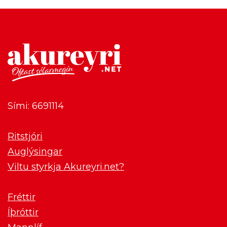
Sími: 6691114
Ritstjóri
Auglýsingar
Viltu styrkja Akureyri.net?
Fréttir
Íþróttir