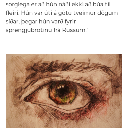
sorglega er að hún náði ekki að búa til
fleiri. Hún var úti á götu tveimur dögum
síðar, þegar hún varð fyrir
sprengjubrotinu frá Rússum.“