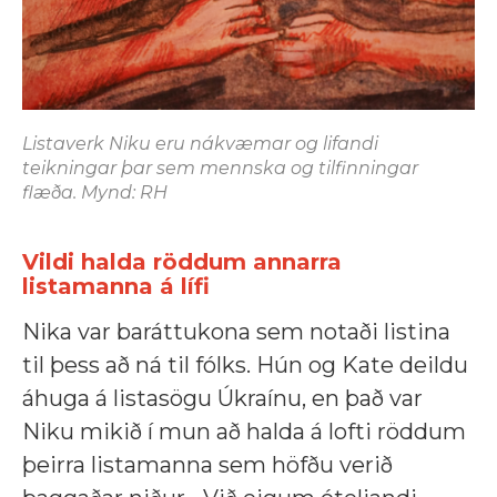
Listaverk Niku eru nákvæmar og lifandi
teikningar þar sem mennska og tilfinningar
flæða. Mynd: RH
Vildi halda röddum annarra
listamanna á lífi
Nika var baráttukona sem notaði listina
til þess að ná til fólks. Hún og Kate deildu
áhuga á listasögu Úkraínu, en það var
Niku mikið í mun að halda á lofti röddum
þeirra listamanna sem höfðu verið