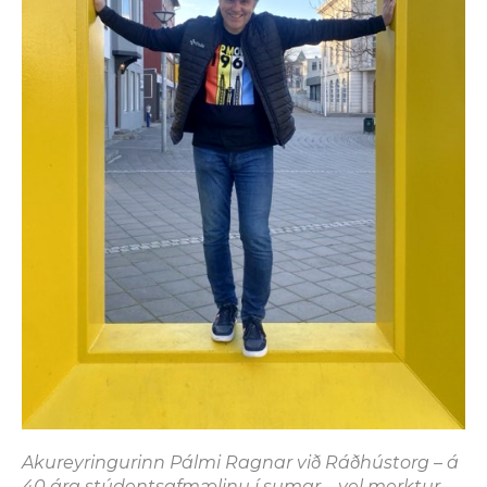
Akureyringurinn Pálmi Ragnar við Ráðhústorg – á
40 ára stúdentsafmælinu í sumar – vel merktur