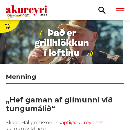
Leita
Menning
„Hef gaman af glímunni við
tungumálið“
Skapti Hallgrímsson -
skapti@akureyri.net
27.10.2024 kl. 10:00