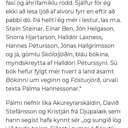
fasi og áhrifamiklu rödd. Sjálfur fór ég
ekki að lesa ljóð af alvöru fyrr en eftir að
pabbi dó. Þá hellti ég mér í lestur, las m.a.
Stein Steinar, Einar Ben, Jón Helgason,
Snorra Hjartarson, Halldór Laxness,
Hannes Pétursson, Jónas Hallgrímsson
og já, gömlu
Skólaljóðin
, bláu bókina,
myndskreytta af Halldóri Péturssyni. Sú
bók hefur fylgt mér hvert á land ásamt
Bókinni um veginn
og
Fósturjörð
, úrvali
texta Pálma Hannessonar.“
Pálmi nefnir líka Akureyrarskáldin, Davíð
Stefánsson og Kristján frá Djúpalæk sem
hann segist hafa kynnt sér „og sungið lög