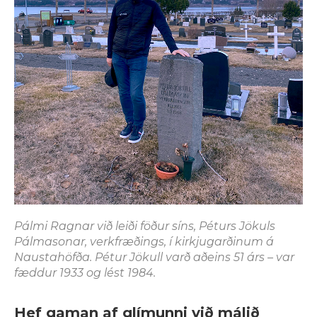
Pálmi Ragnar við leiði föður síns, Péturs Jökuls
Pálmasonar, verkfræðings, í kirkjugarðinum á
Naustahöfða. Pétur Jökull varð aðeins 51 árs – var
fæddur 1933 og lést 1984.
Hef gaman af glímunni við málið