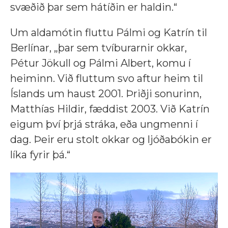
svæðið þar sem hátíðin er haldin.“
Um aldamótin fluttu Pálmi og Katrín til
Berlínar, „þar sem tvíburarnir okkar,
Pétur Jökull og Pálmi Albert, komu í
heiminn. Við fluttum svo aftur heim til
Íslands um haust 2001. Þriðji sonurinn,
Matthías Hildir, fæddist 2003. Við Katrín
eigum því þrjá stráka, eða ungmenni í
dag. Þeir eru stolt okkar og ljóðabókin er
líka fyrir þá.“