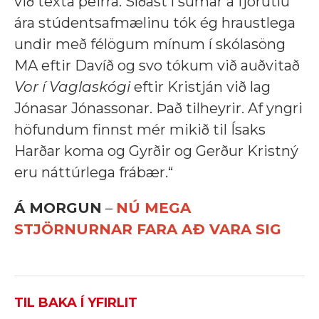
við texta þeirra. Síðast í sumar á fjörutíu
ára stúdentsafmælinu tók ég hraustlega
undir með félögum mínum í skólasöng
MA eftir Davíð og svo tókum við auðvitað
Vor í Vaglaskógi
eftir Kristján við lag
Jónasar Jónassonar. Það tilheyrir. Af yngri
höfundum finnst mér mikið til Ísaks
Harðar koma og Gyrðir og Gerður Kristný
eru náttúrlega frábær.“
Á MORGUN
–
NÚ MEGA
STJÖRNURNAR FARA AÐ VARA SIG
TIL BAKA Í YFIRLIT