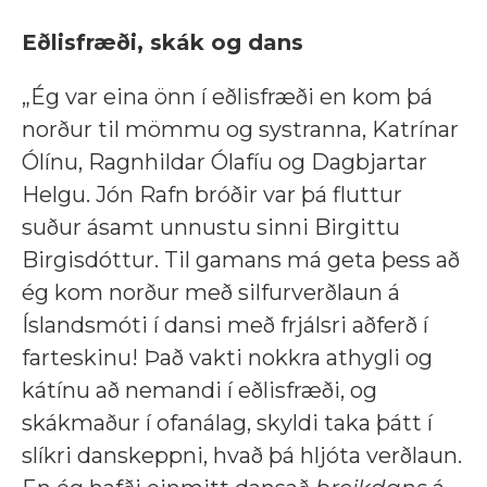
Eðlisfræði, skák og dans
„Ég var eina önn í eðlisfræði en kom þá
norður til mömmu og systranna, Katrínar
Ólínu, Ragnhildar Ólafíu og Dagbjartar
Helgu. Jón Rafn bróðir var þá fluttur
suður ásamt unnustu sinni Birgittu
Birgisdóttur. Til gamans má geta þess að
ég kom norður með silfurverðlaun á
Íslandsmóti í dansi með frjálsri aðferð í
farteskinu! Það vakti nokkra athygli og
kátínu að nemandi í eðlisfræði, og
skákmaður í ofanálag, skyldi taka þátt í
slíkri danskeppni, hvað þá hljóta verðlaun.