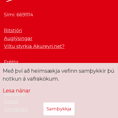
Sími: 6691114
Ritstjóri
Auglýsingar
Viltu styrkja Akureyri.net?
Fréttir
Íþróttir
Með því að heimsækja vefinn samþykkir þú
Mannlíf
notkun á vafrakökum.
Lesa nánar
Menning
Pistlar
Samþykkja
Umræðan