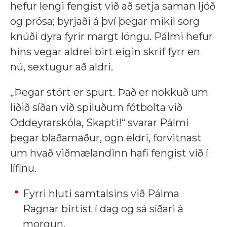
hefur lengi fengist við að setja saman ljóð
og prósa; byrjaði á því þegar mikil sorg
knúði dyra fyrir margt löngu. Pálmi hefur
hins vegar aldrei birt eigin skrif fyrr en
nú, sextugur að aldri.
„Þegar stórt er spurt. Það er nokkuð um
liðið síðan við spiluðum fótbolta við
Oddeyrarskóla, Skapti!“ svarar Pálmi
þegar blaðamaður, ögn eldri, forvitnast
um hvað viðmælandinn hafi fengist við í
lífinu.
Fyrri hluti samtalsins við Pálma
Ragnar birtist í dag og sá síðari á
morgun.