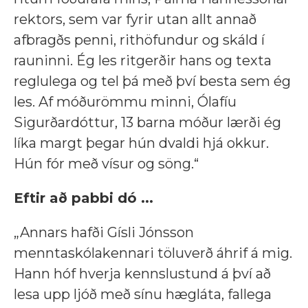
rektors, sem var fyrir utan allt annað
afbragðs penni, rithöfundur og skáld í
rauninni. Ég les ritgerðir hans og texta
reglulega og tel þá með því besta sem ég
les. Af móðurömmu minni, Ólafíu
Sigurðardóttur, 13 barna móður lærði ég
líka margt þegar hún dvaldi hjá okkur.
Hún fór með vísur og söng.“
Eftir að pabbi dó ...
„Annars hafði Gísli Jónsson
menntaskólakennari töluverð áhrif á mig.
Hann hóf hverja kennslustund á því að
lesa upp ljóð með sínu hægláta, fallega