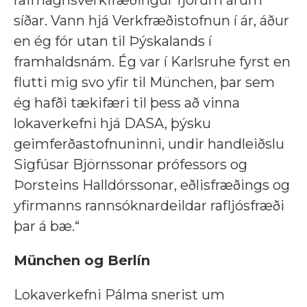
síðar. Vann hjá Verkfræðistofnun í ár, áður
en ég fór utan til Þýskalands í
framhaldsnám. Ég var í Karlsruhe fyrst en
flutti mig svo yfir til München, þar sem
ég hafði tækifæri til þess að vinna
lokaverkefni hjá DASA, þýsku
geimferðastofnuninni, undir handleiðslu
Sigfúsar Björnssonar prófessors og
Þorsteins Halldórssonar, eðlisfræðings og
yfirmanns rannsóknardeildar rafljósfræði
þar á bæ.“
München og Berlín
Lokaverkefni Pálma snerist um