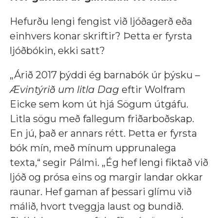
Hefurðu lengi fengist við ljóðagerð eða
einhvers konar skriftir? Þetta er fyrsta
ljóðbókin, ekki satt?
„Árið 2017 þýddi ég barnabók úr þýsku –
Ævintýrið um litla Dag
eftir Wolfram
Eicke sem kom út hjá Sögum útgáfu.
Litla sögu með fallegum friðarboðskap.
En jú, það er annars rétt. Þetta er fyrsta
bók mín, með mínum upprunalega
texta,“ segir Pálmi. „Ég hef lengi fiktað við
ljóð og prósa eins og margir landar okkar
raunar. Hef gaman af þessari glímu við
málið, hvort tveggja laust og bundið.