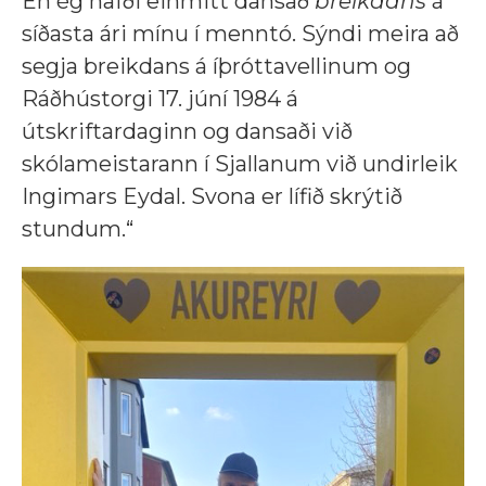
En ég hafði einmitt dansað
breikdans
á
síðasta ári mínu í menntó. Sýndi meira að
segja breikdans á íþróttavellinum og
Ráðhústorgi 17. júní 1984 á
útskriftardaginn og dansaði við
skólameistarann í Sjallanum við undirleik
Ingimars Eydal. Svona er lífið skrýtið
stundum.“