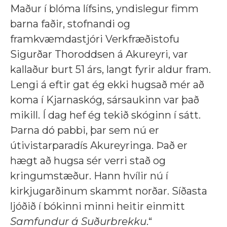
Maður í blóma lífsins, yndislegur fimm
barna faðir, stofnandi og
framkvæmdastjóri Verkfræðistofu
Sigurðar Thoroddsen á Akureyri, var
kallaður burt 51 árs, langt fyrir aldur fram.
Lengi á eftir gat ég ekki hugsað mér að
koma í Kjarnaskóg, sársaukinn var það
mikill. Í dag hef ég tekið skóginn í sátt.
Þarna dó pabbi, þar sem nú er
útivistarparadís Akureyringa. Það er
hægt að hugsa sér verri stað og
kringumstæður. Hann hvílir nú í
kirkjugarðinum skammt norðar. Síðasta
ljóðið í bókinni minni heitir einmitt
Samfundur á Suðurbrekku
.“