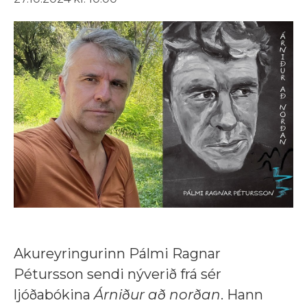
Akureyringurinn Pálmi Ragnar
Pétursson sendi nýverið frá sér
ljóðabókina
Árniður að norðan
. Hann