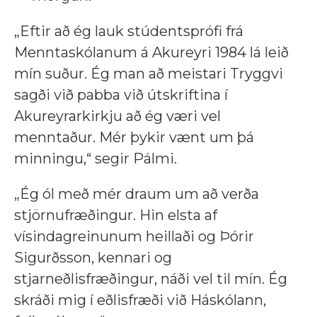
„Eftir að ég lauk stúdentsprófi frá
Menntaskólanum á Akureyri 1984 lá leið
mín suður. Ég man að meistari Tryggvi
sagði við pabba við útskriftina í
Akureyrarkirkju að ég væri vel
menntaður. Mér þykir vænt um þá
minningu,“ segir Pálmi.
„Ég ól með mér draum um að verða
stjörnufræðingur. Hin elsta af
vísindagreinunum heillaði og Þórir
Sigurðsson, kennari og
stjarneðlisfræðingur, náði vel til mín. Ég
skráði mig í eðlisfræði við Háskólann,