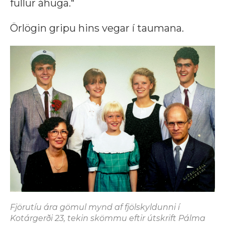
fullur áhuga.“
Örlögin gripu hins vegar í taumana.
Fjörutíu ára gömul mynd af fjölskyldunni í
Kotárgerði 23, tekin skömmu eftir útskrift Pálma