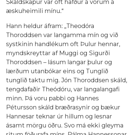
Skáldskapur var oft hafður á vörum á
æskuheimili mínu.“
Hann heldur áfram: „Theodóra
Thoroddsen var langamma mín og við
systkinin handlékum oft Þulur hennar,
myndskreyttar af Muggi og Sigurði
Thoroddsen – lásum langar þulur og
lærðum utanbókar eins og Tunglið
tunglið taktu mig. Jón Thoroddsen skáld,
tengdafaðir Theódóru, var langalangafi
minn. Þá voru pabbi og Hannes
Pétursson skáld bræðrasynir og bækur
Hannesar teknar úr hillum og lesnar
ásamt mörgu öðru. Svo má ekki gleyma
ritum föðurafa míns, Pálma Hannessonar