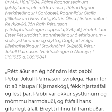
úr M.A. í júní 1984. Pálmi Ragnar segir um
fjölskylduna; efri röð frá vinstri, Pálmi Ragnar
(verkfræðingur í Garðabæ), Ragnhildur Ólafía
(fiðluleikari í New York), Katrín Ólína (iðnhönnuður í
Reykjavík), Jón Rafn Pétursson
(viðskiptafræðingur í Uppsala, Svíþjóð), Hrafnhildur
Ester Pétursdóttir, (tannfræðingur á eftirlaunum –
stoð systkinanna og stytta), Dagbjört Helga
(lífefnafræðingur í Stokkhólmi, Svíþjóð), Pétur
Jökull Pálmason (verkfræðingur á Akureyri, f.
1.10.1933, d. 1.09.1984).
„Rétt áður en ég hóf nám lést pabbi,
Pétur Jökull Pálmason, sviplega. Hann fór
út að hlaupa í Kjarnaskógi, fékk hjartaáfall
og lést þar. Pabbi var okkur systkinum og
mömmu harmdauði, og fráfall hans
gífurlegt áfall. Breytti lífinu til frambúðar.