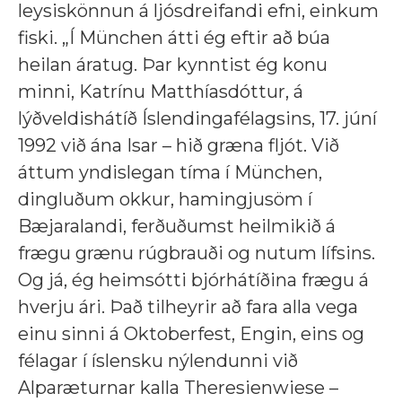
leysiskönnun á ljósdreifandi efni, einkum
fiski. „Í München átti ég eftir að búa
heilan áratug. Þar kynntist ég konu
minni, Katrínu Matthíasdóttur, á
lýðveldishátíð Íslendingafélagsins, 17. júní
1992 við ána Isar – hið græna fljót. Við
áttum yndislegan tíma í München,
dingluðum okkur, hamingjusöm í
Bæjaralandi, ferðuðumst heilmikið á
frægu grænu rúgbrauði og nutum lífsins.
Og já, ég heimsótti bjórhátíðina frægu á
hverju ári. Það tilheyrir að fara alla vega
einu sinni á Oktoberfest, Engin, eins og
félagar í íslensku nýlendunni við
Alparæturnar kalla Theresienwiese –