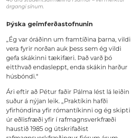
árgangi sínum.
Þýska geimferðastofnunin
„Ég var óráðinn um framtíðina þarna, vildi
vera fyrir norðan auk þess sem ég vildi
gefa skákinni tækifæri. Það varð þó
eitthvað endasleppt, enda skákin harður
húsbóndi.“
Ári eftir að Pétur faðir Pálma lést lá leiðin
suður á nýjan leik. „Praktíkin hafði
yfirhöndina yfir rómantíkinni og ég skipti
úr eðlisfræði yfir í rafmagnsverkfræði
haustið 1985 og útskrifaðist
rafmagnsverkfræðingur fjórum árum