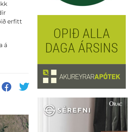
ékk
ir
ið erfitt
a á