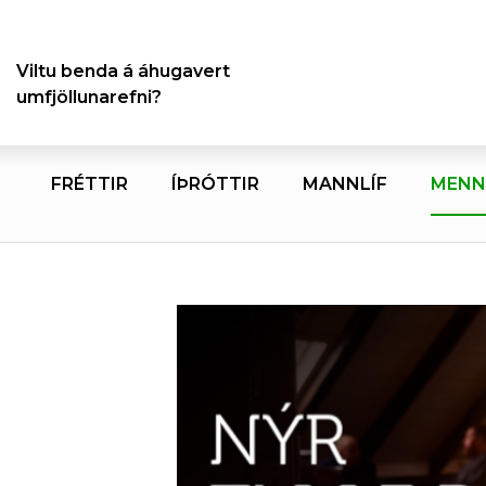
Viltu benda á áhugavert
umfjöllunarefni?
FRÉTTIR
ÍÞRÓTTIR
MANNLÍF
MENN