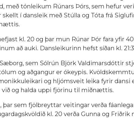
d, með tónleikum Rúnars Þórs, sem hefur ver
kellt í dansleik með Stúlla og Tóta frá Siglufi
ðnættis.
fjast kl. 20 og þar mun Rúnar Þór fara yfir 40
inum að auki. Dansleikurinn hefst síðan kl. 21:3
 Sæborg, sem Sólrún Björk Valdimarsdóttir stj
stólum og aðgangur er ókeypis. Kvöldskemmtu
nikkuleikari og hljómsveit leika fyrir dansi en
ð og halda uppi fjörinu til miðnættis.
 þar sem fjölbreyttar veitingar verða fáanlega
gardagskvöldið kl. 20 verða Gunna og Friðrik