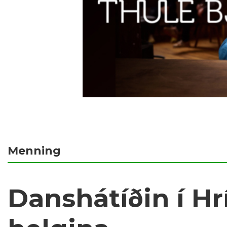
Menning
Danshátíðin í Hr