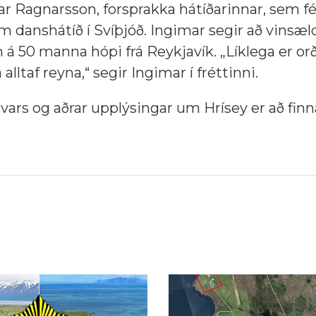
mar Ragnarsson, forsprakka hátíðarinnar, sem f
danshátíð í Svíþjóð. Ingimar segir að vinsæld
n á 50 manna hópi frá Reykjavík. „Líklega er orð
alltaf reyna,“ segir Ingimar í fréttinni.
vars og aðrar upplýsingar um Hrísey er að finn