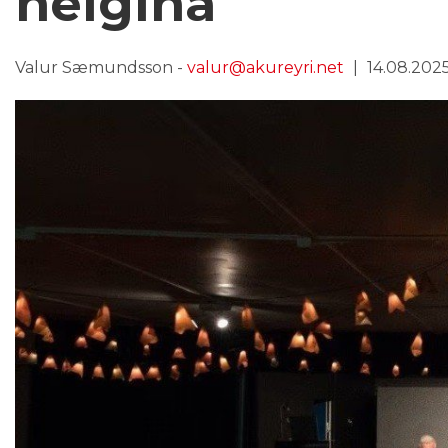
helgina
Valur Sæmundsson -
valur@akureyri.net
14.08.2025