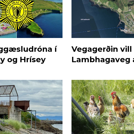
öggæsludróna í
Vegagerðin vill 
y og Hrísey
Lambhagaveg a