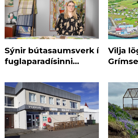
Sýnir bútasaumsverk í
Vilja l
fuglaparadísinni
Grímse
Hrísey