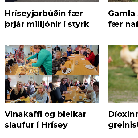
Hríseyjarbúðin fær
Gamla 
þrjár milljónir í styrk
fær na
Steypu
Vinakaffi og bleikar
Díoxí
slaufur í Hrísey
greinis
Hrísey