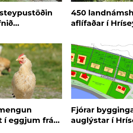
steypustöðin
450 landnáms
fnið
aflífaðar í Hríse
stöðin
nmengun
Fjórar bygginga
t í eggjum frá
auglýstar í Hrí