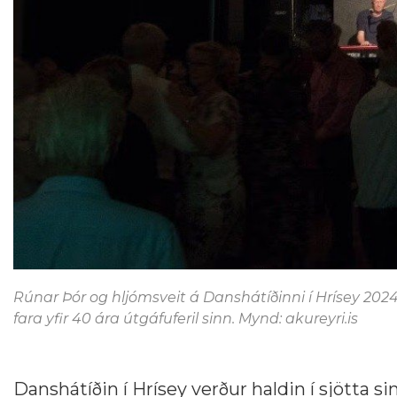
Rúnar Þór og hljómsveit á Danshátíðinni í Hrísey 2024
fara yfir 40 ára útgáfuferil sinn. Mynd: akureyri.is
Danshátíðin í Hrísey verður haldin í sjötta s