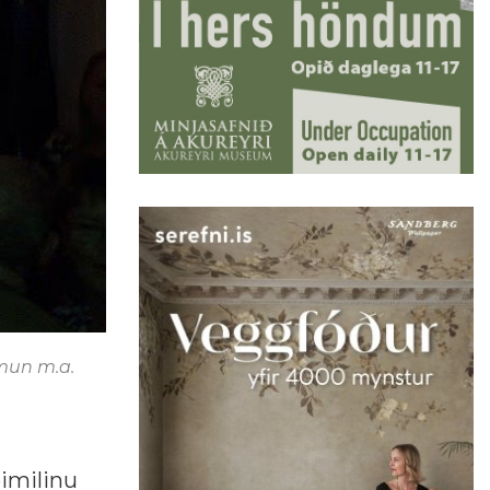
 mun m.a.
eimilinu