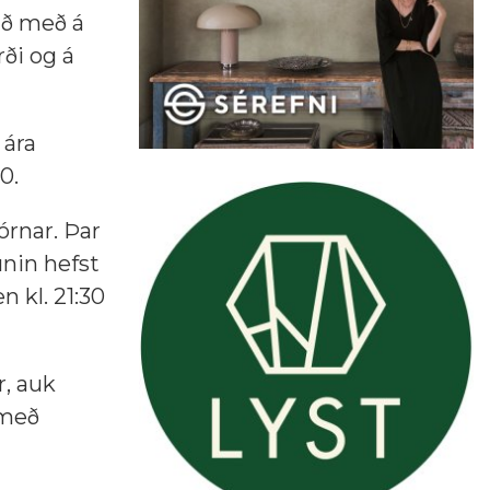
ið með á
rði og á
 ára
0.
órnar. Þar
nin hefst
 kl. 21:30
r, auk
 með