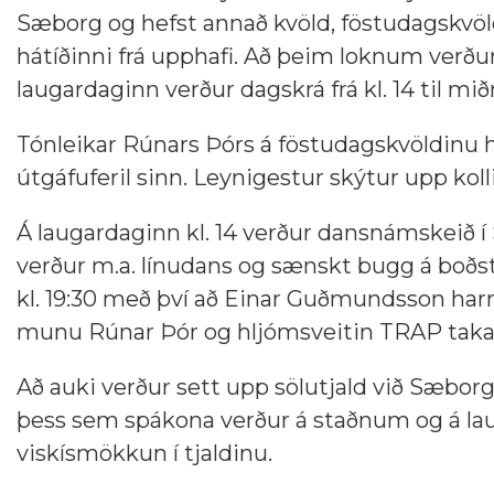
Sæborg og hefst annað kvöld, föstudagskvöl
hátíðinni frá upphafi. Að þeim loknum verður s
laugardaginn verður dagskrá frá kl. 14 til mi
Tónleikar Rúnars Þórs á föstudagskvöldinu he
útgáfuferil sinn. Leynigestur skýtur upp koll
Á laugardaginn kl. 14 verður dansnámskeið í
verður m.a. línudans og sænskt bugg á boð
kl. 19:30 með því að Einar Guðmundsson harmo
munu Rúnar Þór og hljómsveitin TRAP taka vi
Að auki verður sett upp sölutjald við Sæborg,
þess sem spákona verður á staðnum og á lau
viskísmökkun í tjaldinu.