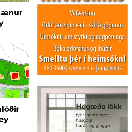
hænur
y
lóðir
sey