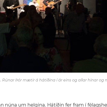
. Rúnar Þór mætir á hátíðina í ár eins og allar hinar og
inn núna um helgina. Hátíðin fer fram í félagsh