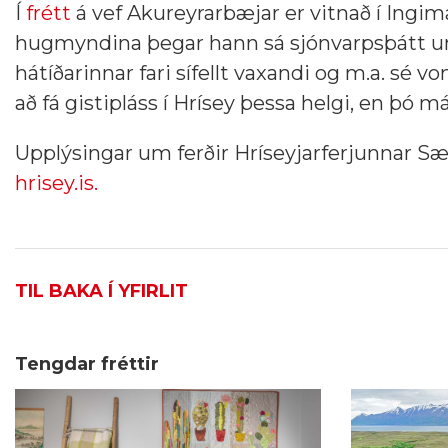
Í
frétt
á vef Akureyrarbæjar er vitnað í Ingi
hugmyndina þegar hann sá sjónvarpsþátt um 
hátíðarinnar fari sífellt vaxandi og m.a. sé vo
að fá gistipláss í Hrísey þessa helgi, en þó má 
Upplýsingar um ferðir Hríseyjarferjunnar Sæ
hrisey.is.
TIL BAKA Í YFIRLIT
Tengdar fréttir