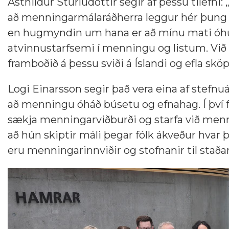
Ásthildur Sturludóttir segir af þessu tilef
að menningarmálaráðherra leggur hér þung l
en hugmyndin um hana er að mínu mati óhugs
atvinnustarfsemi í menningu og listum. Við
framboðið á þessu sviði á Íslandi og efla sköp
Logi Einarsson segir það vera eina af stefnu
að menningu óháð búsetu og efnahag. Í því feli
sækja menningarviðburði og starfa við menni
að hún skiptir máli þegar fólk ákveður hvar þ
eru menningarinnviðir og stofnanir til staða