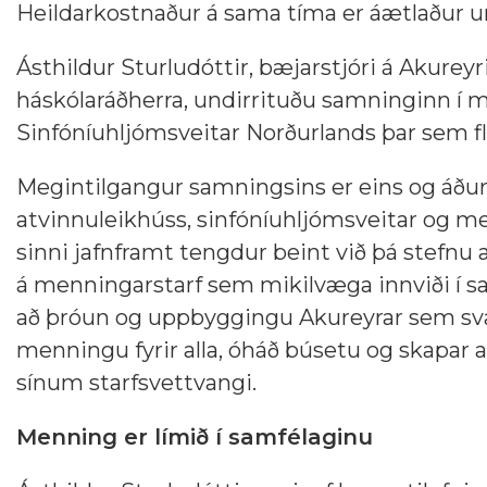
Heildarkostnaður á sama tíma er áætlaður um
Ásthildur Sturludóttir, bæjarstjóri á Akurey
háskólaráðherra, undirrituðu samninginn í m
Sinfóníuhljómsveitar Norðurlands þar sem flu
Megintilgangur samningsins er eins og áður
atvinnuleikhúss, sinfóníuhljómsveitar og m
sinni jafnframt tengdur beint við þá stefnu a
á menningarstarf sem mikilvæga innviði í sam
að þróun og uppbyggingu Akureyrar sem svæ
menningu fyrir alla, óháð búsetu og skapar at
sínum starfsvettvangi.
Menning er límið í samfélaginu