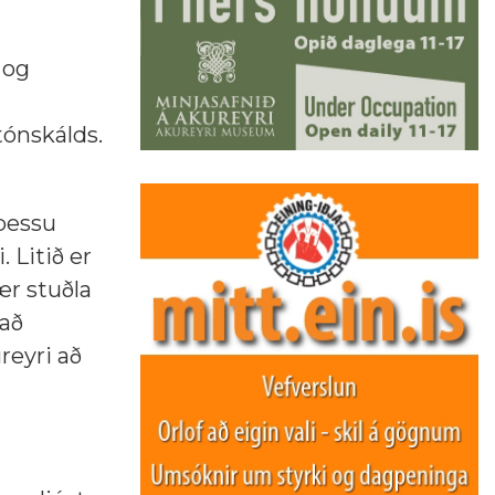
 og
tónskálds.
þessu
 Litið er
ær stuðla
 að
reyri að