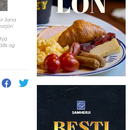
nir Jana
stjóri
hjá
ráðs og