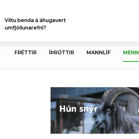
Viltu benda á áhugavert
umfjöllunarefni?
FRÉTTIR
ÍÞRÓTTIR
MANNLÍF
MENN