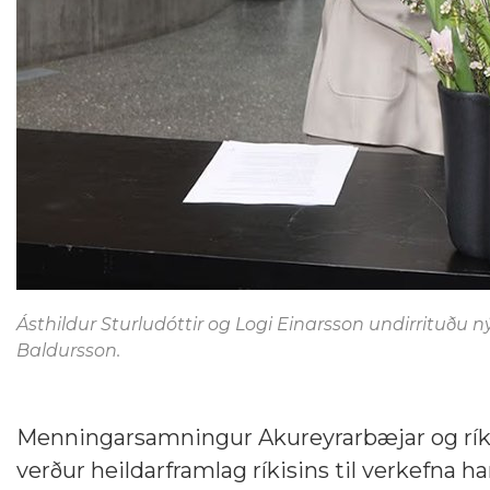
Ásthildur Sturludóttir og Logi Einarsson undirrituðu
Baldursson.
Menningarsamningur Akureyrarbæjar og ríkisin
verður heildarframlag ríkisins til verkefna ha