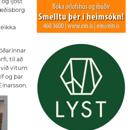
og ljóst
væðisborg
reikka
jóðarinnar
i, til að
 við vitum
íf og þar
Einarsson.