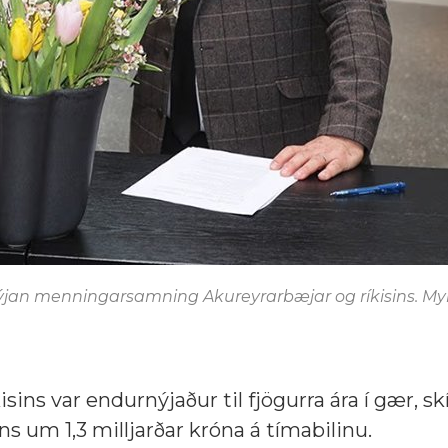
 nýjan menningarsamning Akureyrarbæjar og ríkisins. My
s var endurnýjaður til fjögurra ára í gær, sk
ns um 1,3 milljarðar króna á tímabilinu.