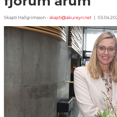
fjórum árum
Skapti Hallgrímsson -
skapti@akureyri.net
03.04.202