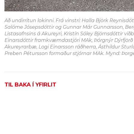
Að undirritun lokinni. Frá vinstri: Halla Björk Reynisd
Salóme Jósepsdóttir og Gunnar Már Gunnarsson, Bergur 
Listasafnsins á Akureyri, Kristín Sóley Björnsdóttir v
Einarsdóttir framkvæmdastjóri MAk, Þórgnýr Dýrfjör
Akureyrarbæ, Logi Einarsson ráðherra, Ásthildur Stur
Preben Pétursson formaður stjórnar MAk. Mynd: Þorge
TIL BAKA Í YFIRLIT