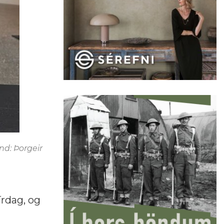
nd: Þorgeir
írdag, og