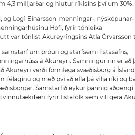
 4,3 milljarðar og hlutur ríkisins því um 30%.
ri, og Logi Einarsson, menningar-, nýsköpunar-
enningarhúsinu Hofi, fyrir tónleika
tt var tónlist Akureyringsins Atla Örvarsson 
 samstarf um þróun og starfsemi listasafns,
enningarhúss á Akureyri. Samningurinn er að 
ð Akureyri verði formlega svæðisborg á Íslandi.
félaginu og með því að efla þá vilja ríki og b
ðisborgar. Samstarfið eykur þannig aðgengi
vinnutækifæri fyrir listafólk sem vill gera Aku