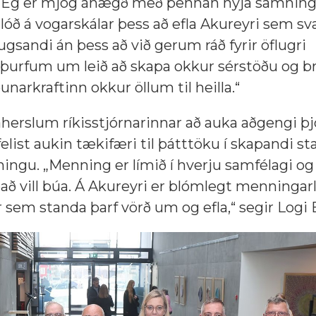
ni: „Ég er mjög ánægð með þennan nýja samning 
óð á vogarskálar þess að efla Akureyri sem s
andi án þess að við gerum ráð fyrir öflugri
 þurfum um leið að skapa okkur sérstöðu og b
unarkraftinn okkur öllum til heilla.“
áherslum ríkisstjórnarinnar að auka aðgengi þ
st aukin tækifæri til þátttöku í skapandi starf
ngu. „Menning er límið í hverju samfélagi og
að vill búa. Á Akureyri er blómlegt menningarl
r sem standa þarf vörð um og efla,“ segir Logi 