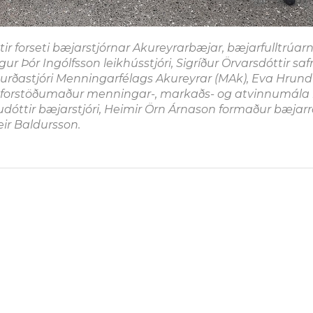
óttir forseti bæjarstjórnar Akureyrarbæjar, bæjarfulltrúar
Þór Ingólfsson leikhússtjóri, Sigríður Örvarsdóttir safn
iðburðastjóri Menningarfélags Akureyrar (MAk), Eva Hrund
ð forstöðumaður menningar-, markaðs- og atvinnumála 
ludóttir bæjarstjóri, Heimir Örn Árnason formaður bæjar
ir Baldursson.