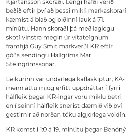
Kjartansson skoraði. Lengi hafði verið
beðið eftir því að þessi mikli markaskorari
kæmist á blað og biðinni lauk á 71.
mínútu. Hann skoraði þá með laglegu
skoti vinstra megin úr vítateignum
framhjá Guy Smit markverði KR eftir
góða sendingu Hallgríms Mar
Steingrímssonar.
Leikurinn var undarlega kaflaskiptur; KA-
menn áttu mjög erfitt uppdráttar í fyrri
hálfleik þegar KR-ingar voru miklu betri
en í seinni hálfleik snerist dæmið við því
gestirnir að norðan tóku algjörlega völdin.
KR komst í 1:0 á 19. mínútu þegar Benóný