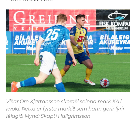
Viðar Örn Kjartansson skoraði seinna mark KA í
kvöld. Þetta er fyrsta markið sem hann gerir fyrir
félagið. Mynd: Skapti Hallgrímsson