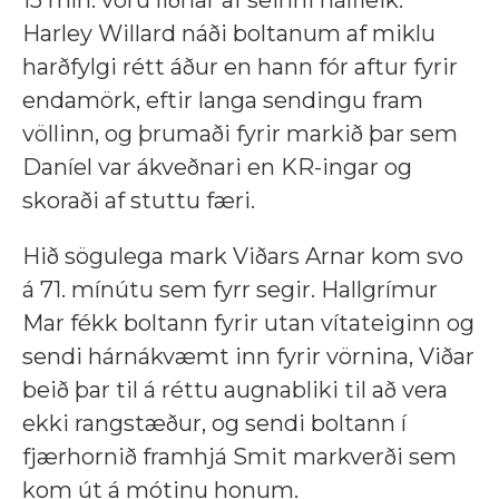
15 mín. voru liðnar af seinni hálfleik.
Harley Willard náði boltanum af miklu
harðfylgi rétt áður en hann fór aftur fyrir
endamörk, eftir langa sendingu fram
völlinn, og þrumaði fyrir markið þar sem
Daníel var ákveðnari en KR-ingar og
skoraði af stuttu færi.
Hið sögulega mark Viðars Arnar kom svo
á 71. mínútu sem fyrr segir. Hallgrímur
Mar fékk boltann fyrir utan vítateiginn og
sendi hárnákvæmt inn fyrir vörnina, Viðar
beið þar til á réttu augnabliki til að vera
ekki rangstæður, og sendi boltann í
fjærhornið framhjá Smit markverði sem
kom út á mótinu honum.