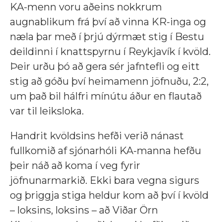
KA-menn voru aðeins nokkrum
augnablikum frá því að vinna KR-inga og
næla þar með í þrjú dýrmæt stig í Bestu
deildinni í knattspyrnu í Reykjavík í kvöld.
Þeir urðu þó að gera sér jafntefli og eitt
stig að góðu því heimamenn jöfnuðu, 2:2,
um það bil hálfri mínútu áður en flautað
var til leiksloka.
Handrit kvöldsins hefði verið nánast
fullkomið af sjónarhóli KA-manna hefðu
þeir náð að koma í veg fyrir
jöfnunarmarkið. Ekki bara vegna sigurs
og þriggja stiga heldur kom að því í kvöld
– loksins, loksins – að Viðar Örn