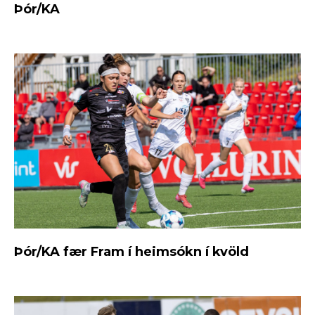
Þór/KA
Þór/KA fær Fram í heimsókn í kvöld