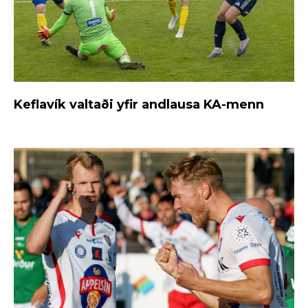
Keflavík valtaði yfir andlausa KA-menn