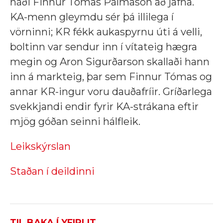
náði Finnur Tómas Pálmason að jafna.
KA-menn gleymdu sér þá illilega í
vörninni; KR fékk aukaspyrnu úti á velli,
boltinn var sendur inn í vítateig hægra
megin og Aron Sigurðarson skallaði hann
inn á markteig, þar sem Finnur Tómas og
annar KR-ingur voru dauðafríir. Gríðarlega
svekkjandi endir fyrir KA-strákana eftir
mjög góðan seinni hálfleik.
Leikskýrslan
Staðan í deildinni
TIL BAKA Í YFIRLIT