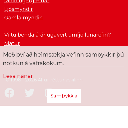
Minningargreinar
Ljósmyndir
Gamla myndin
Viltu benda á áhugavert umfjöllunarefni?
Matur
Með því að heimsækja vefinn samþykkir þú
notkun á vafrakökum.
Lesa nánar
© 1998 - 2026 Allur réttur áskilinn
Samþykkja