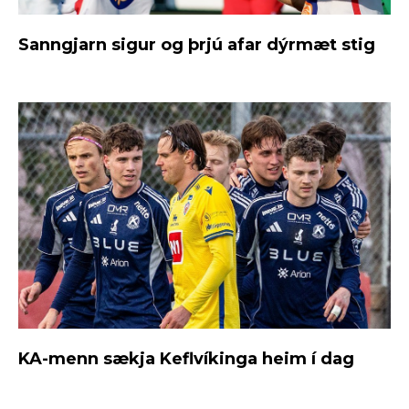
Sanngjarn sigur og þrjú afar dýrmæt stig
KA-menn sækja Keflvíkinga heim í dag