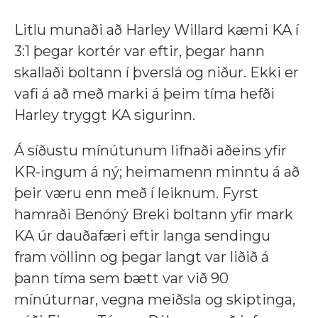
Litlu munaði að Harley Willard kæmi KA í
3:1 þegar kortér var eftir, þegar hann
skallaði boltann í þverslá og niður. Ekki er
vafi á að með marki á þeim tíma hefði
Harley tryggt KA sigurinn.
Á síðustu mínútunum lifnaði aðeins yfir
KR-ingum á ný; heimamenn minntu á að
þeir væru enn með í leiknum. Fyrst
hamraði Benóný Breki boltann yfir mark
KA úr dauðafæri eftir langa sendingu
fram völlinn og þegar langt var liðið á
þann tíma sem bætt var við 90
mínúturnar, vegna meiðsla og skiptinga,