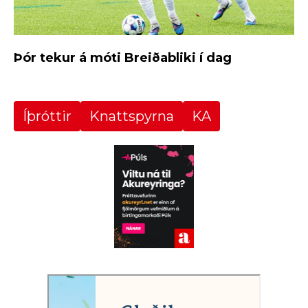
Þór tekur á móti Breiðabliki í dag
Íþróttir
Knattspyrna
KA