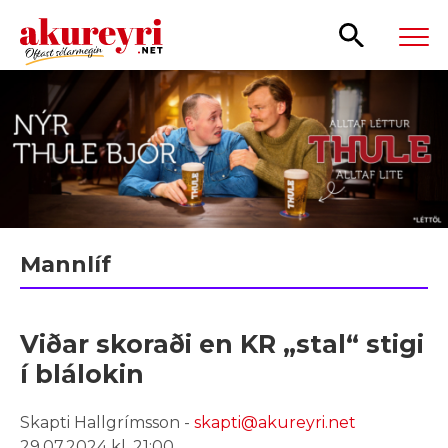
Leita
Mannlíf
Viðar skoraði en KR „stal“ stigi
í blálokin
Skapti Hallgrímsson -
skapti@akureyri.net
29.07.2024 kl. 21:00