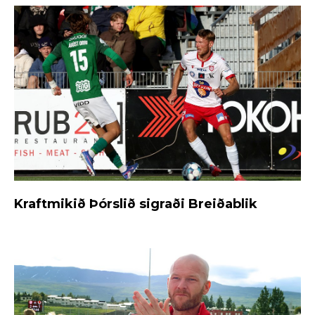
Kraftmikið Þórslið sigraði Breiðablik