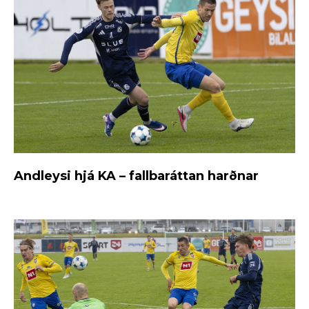
Andleysi hjá KA – fallbaráttan harðnar