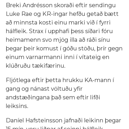
Breki Andrésson skoraði eftir sendingu
Luke Rae og KR-ingar hefðu getað bætt
að minnsta kosti einu marki við í fyrri
hálfleik. Strax í upphafi þess síðari fóru
heimamenn svo mjög illa að ráði sínu
þegar þeir komust í góðu stöðu, þrír gegn
einum varnarmanni inni í vítateig en
klúðruðu tækifærinu.
Fljótlega eftir þetta hrukku KA-mann í
gang og nánast völtuðu yfir
andstæðingana það sem eftir lifði
leiksins.
Daníel Hafsteinsson jafnaði leikinn þegar