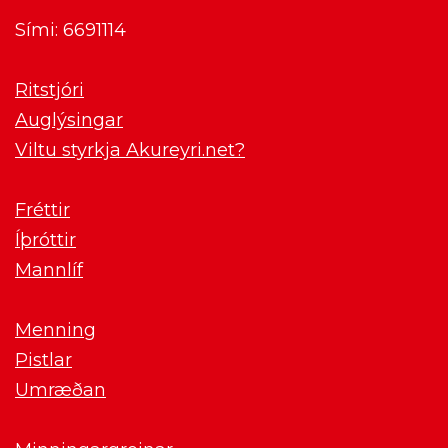
Sími: 6691114
Ritstjóri
Auglýsingar
Viltu styrkja Akureyri.net?
Fréttir
Íþróttir
Mannlíf
Menning
Pistlar
Umræðan