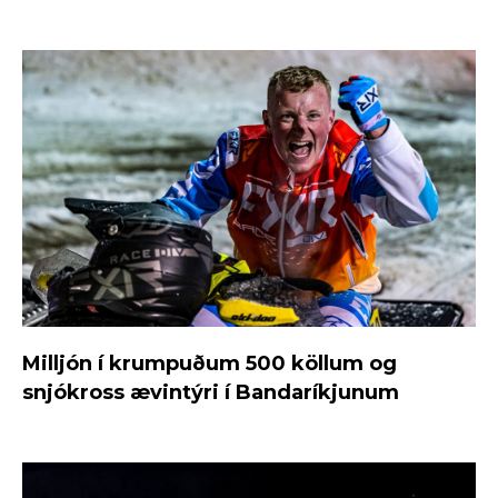
Milljón í krumpuðum 500 köllum og
snjókross ævintýri í Bandaríkjunum