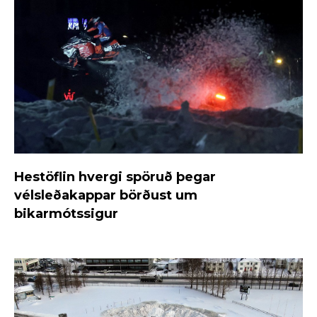
Hestöflin hvergi spöruð þegar
vélsleðakappar börðust um
bikarmótssigur