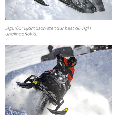
Sigurður Bjarnason stendur best að vígi í
unglingaflokki.