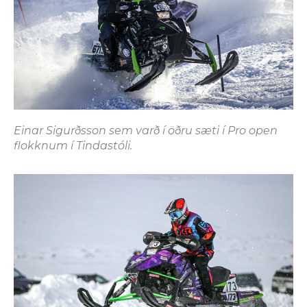
Einar Sigurðsson sem varð í öðru sæti í Pro open
flokknum í Tindastóli.