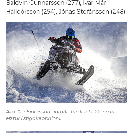
Baldvin Gunnarsson (277), Ívar Már
Halldórsson (254), Jónas Stefánsson (248)
Alex Þór Einarsson sigraði í Pro lite flokki og er
efstur í stigakeppninni.