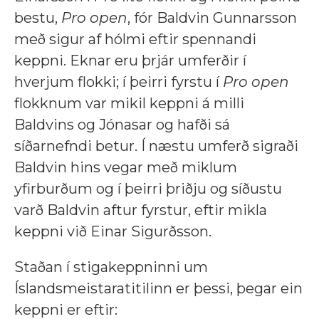
bestu,
Pro open
, fór Baldvin Gunnarsson
með sigur af hólmi eftir spennandi
keppni. Eknar eru þrjár umferðir í
hverjum flokki; í þeirri fyrstu í
Pro open
flokknum var mikil keppni á milli
Baldvins og Jónasar og hafði sá
síðarnefndi betur. Í næstu umferð sigraði
Baldvin hins vegar með miklum
yfirburðum og í þeirri þriðju og síðustu
varð Baldvin aftur fyrstur, eftir mikla
keppni við Einar Sigurðsson.
Staðan í stigakeppninni um
Íslandsmeistaratitilinn er þessi, þegar ein
keppni er eftir: