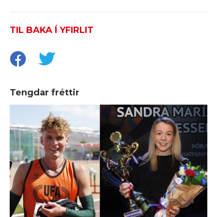
TIL BAKA Í YFIRLIT
Tengdar fréttir