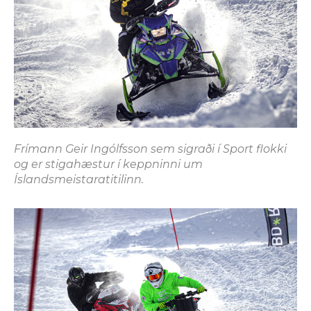
Frímann Geir Ingólfsson sem sigraði í Sport flokki
og er stigahæstur í keppninni um
Íslandsmeistaratitilinn.