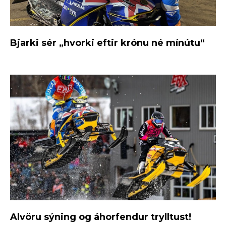
Bjarki sér „hvorki eftir krónu né mínútu“
Alvöru sýning og áhorfendur trylltust!