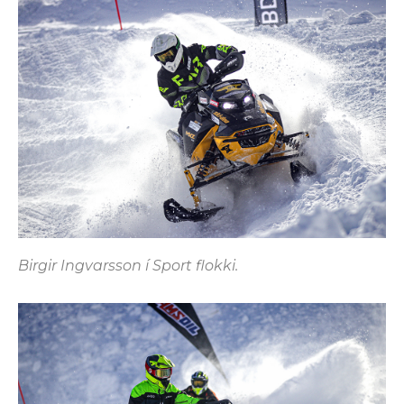
Birgir Ingvarsson í Sport flokki.