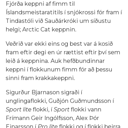
Fjórða keppni af fimm til
Íslandsmeistaratitils í snjókrossi fór fram í
Tindastóli við Sauðárkróki um síðustu
helgi; Arctic Cat keppnin.
Veðrið var ekki eins og best var á kosið
fram eftir degi en úr rættist eftir því sem
leið á keppnina. Auk hefðbundinnar
keppni í flokkunum fimm fór að þessu
sinni fram krakkakeppni.
Sigurður Bjarnason sigraði í
unglingaflokki, Guðjón Guðmundsson í
Sport lite
flokki, í
Sport
flokki vann
Frímann Geir Ingólfsson, Alex Þór
Einarsson í
Pro lite
flokki og í flokki þeirra