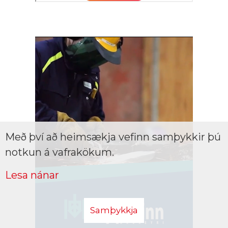
Með því að heimsækja vefinn samþykkir þú
notkun á vafrakökum.
Lesa nánar
Samþykkja