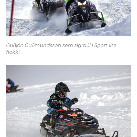
Guðjón Guðmundsson sem sigraði í Sport lite
flokki.