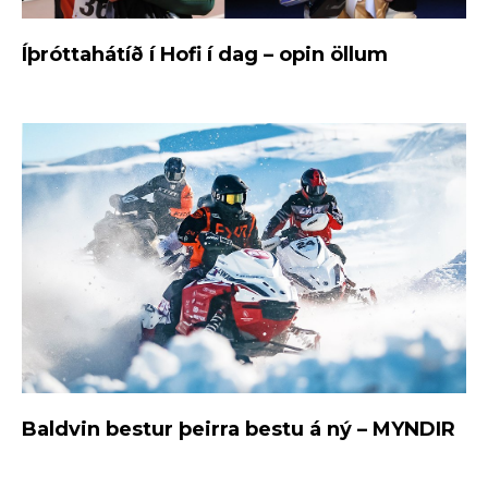
Íþróttahátíð í Hofi í dag – opin öllum
Baldvin bestur þeirra bestu á ný – MYNDIR