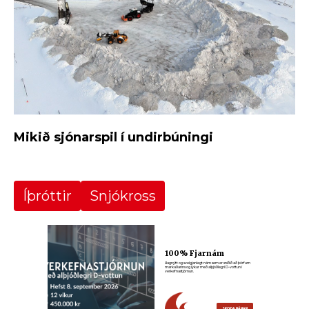
Mikið sjónarspil í undirbúningi
Íþróttir
Snjókross