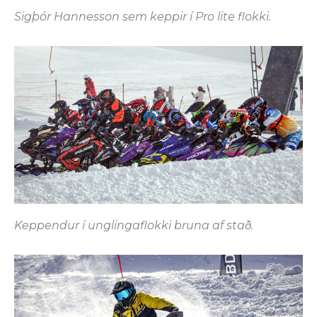
Sigþór Hannesson sem keppir í Pro lite flokki.
Keppendur í unglingaflokki bruna af stað.