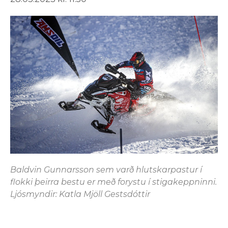
Baldvin Gunnarsson sem varð hlutskarpastur í
flokki þeirra bestu er með forystu í stigakeppninni.
Ljósmyndir: Katla Mjöll Gestsdóttir