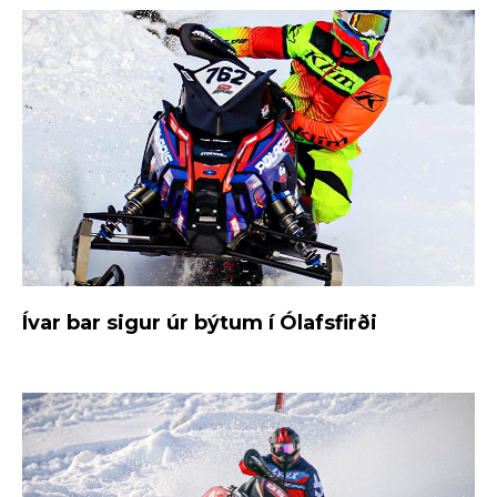
Ívar bar sigur úr býtum í Ólafsfirði