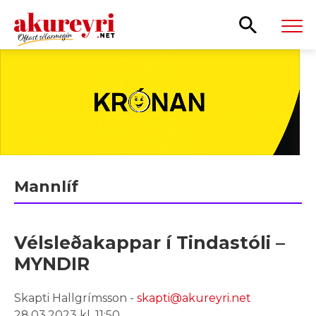
Leita
Mannlíf
Vélsleðakappar í Tindastóli –
MYNDIR
Skapti Hallgrímsson -
skapti@akureyri.net
28.03.2023 kl. 11:50