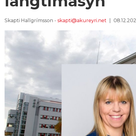
langtímasýn
Skapti Hallgrímsson -
skapti@akureyri.net
08.12.2025