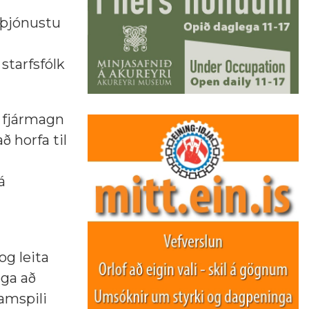
isþjónustu
starfsfólk
ð fjármagn
 horfa til
á
og leita
ega að
amspili