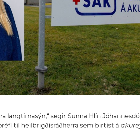
ýra langtímasýn,“ segir Sunna Hlín Jóhannesdót
réfi til heilbrigðisráðherra sem birtist á
akurey