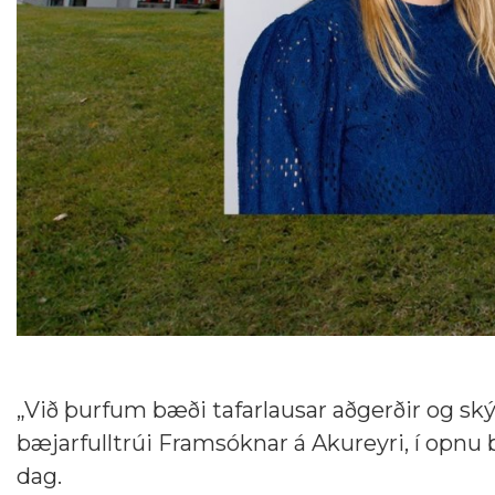
„Við þurfum bæði tafarlausar aðgerðir og sk
bæjarfulltrúi Framsóknar á Akureyri, í opnu b
dag.