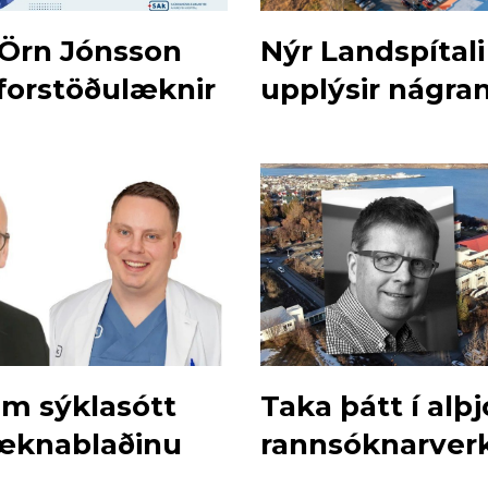
 Örn Jónsson
Nýr Landspítali
 forstöðulæknir
upplýsir nágra
SAk
um sýklasótt
Taka þátt í alþ
 Læknablaðinu
rannsóknarverk