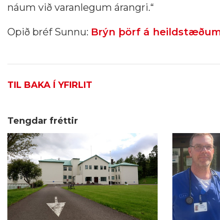
náum við varanlegum árangri.“
Opið bréf Sunnu:
Brýn þörf á heildstæðum 
TIL BAKA Í YFIRLIT
Tengdar fréttir