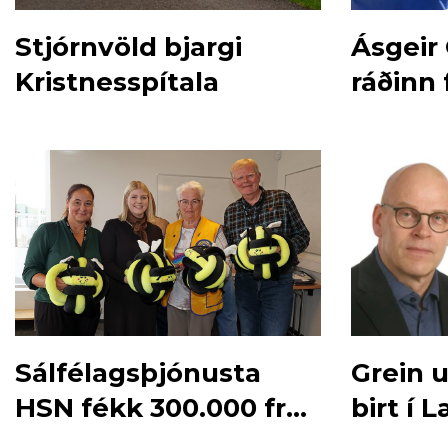
Stjórnvöld bjargi
Ásgeir
Kristnesspítala
ráðinn
Sálfélagsþjónusta
Grein 
HSN fékk 300.000 frá
birt í
Ylfu