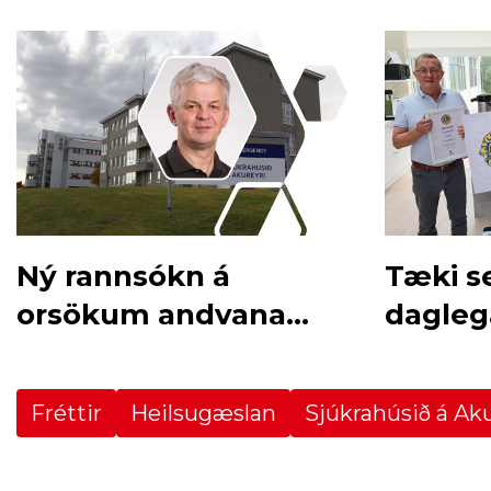
Ný rannsókn á
Tæki s
orsökum andvana
dagleg
fæðinga
miklu 
Fréttir
Heilsugæslan
Sjúkrahúsið á Aku