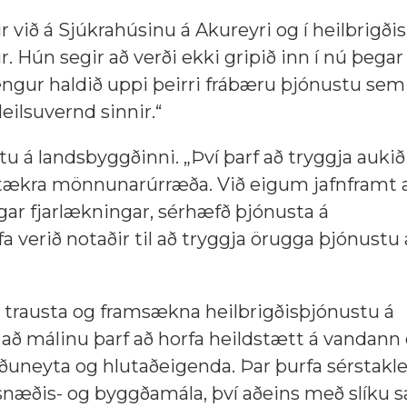
r við á Sjúkrahúsinu á Akureyri og í heilbrigð
 Hún segir að verði ekki gripið inn í nú þegar
engur haldið uppi þeirri frábæru þjónustu sem 
eilsuvernd sinnir.“
tu á landsbyggðinni. „Því þarf að tryggja auki
rtækra mönnunarúrræða. Við eigum jafnframt að
ar fjarlækningar, sérhæfð þjónusta á
 verið notaðir til að tryggja örugga þjónustu 
pp trausta og framsækna heilbrigðisþjónustu á
að málinu þarf að horfa heildstætt á vandann 
ráðuneyta og hlutaðeigenda. Þar þurfa sérstakl
snæðis- og byggðamála, því aðeins með slíku s