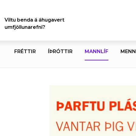
Viltu benda á áhugavert
umfjöllunarefni?
FRÉTTIR
ÍÞRÓTTIR
MANNLÍF
MENN