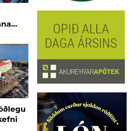
nna
jóðlegu
efni