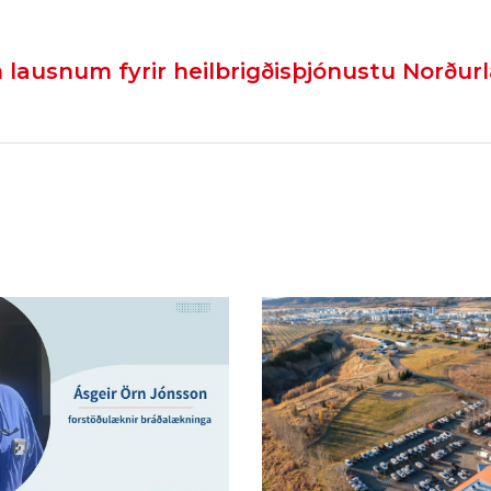
lausnum fyrir heilbrigðisþjónustu Norður