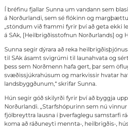
Í bréfinu fjallar Sunna um vandann sem blasi
á Norðurlandi, sem sé flókinn og margþættur.
„stöndum við frammi fyrir því að geta ekki l
á SAk, [Heilbrigðisstofnun Norðurlands] og H
Sunna segir dýrara að reka heilbrigðisþjónus
til SAk ásamt svigrúmi til launahvata og sé
þess sem Norðmenn hafa gert, þar sem öflug
svæðissjúkrahúsum og markvissir hvatar hafa
landsbyggðunum,“ skrifar Sunna.
Hún segir góð skilyrði fyrir því að byggja u
Norðurlandi. „Starfshópurinn sem nú vinnur 
fjölbreyttra lausna í þverfaglegu samstarfi 
koma að ráðuneyti mennta-, heilbrigðis-, hú