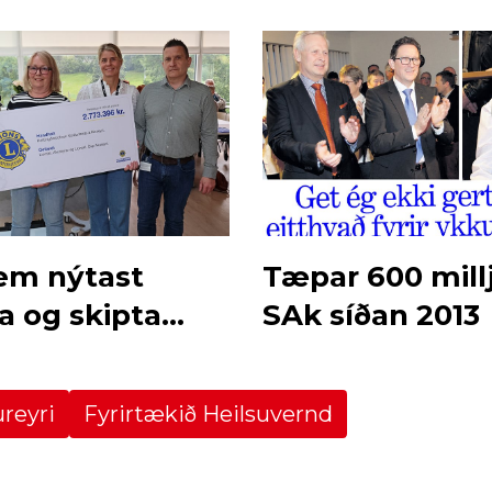
em nýtast
Tæpar 600 milljó
a og skipta
SAk síðan 2013
máli
reyri
Fyrirtækið Heilsuvernd