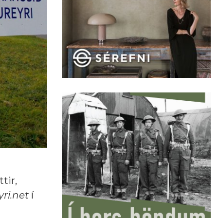
tir,
ri.net
í